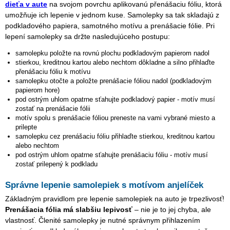
dieťa v aute
na svojom povrchu aplikovanú přenášaciu fóliu, ktorá
umožňuje ich lepenie v jednom kuse. Samolepky sa tak skladajú z
podkladového papiera, samotného motívu a prenášacie fólie. Pri
lepení samolepky sa držte nasledujúceho postupu:
samolepku položte na rovnú plochu podkladovým papierom nadol
stierkou, kreditnou kartou alebo nechtom dôkladne a silno přihlaďte
přenášaciu fóliu k motívu
samolepku otočte a položte prenášacie fóliou nadol (podkladovým
papierom hore)
pod ostrým uhlom opatrne sťahujte podkladový papier - motív musí
zostať na prenášacie fólii
motív spolu s prenášacie fóliou preneste na vami vybrané miesto a
prilepte
samolepku cez prenášaciu fóliu přihlaďte stierkou, kreditnou kartou
alebo nechtom
pod ostrým uhlom opatrne sťahujte prenášaciu fóliu - motív musí
zostať prilepený k podkladu
Správne lepenie samolepiek s motívom anjelíček
Základným pravidlom pre lepenie samolepiek na auto je trpezlivosť!
Prenášacia fólia má slabšiu lepivosť
– nie je to jej chyba, ale
vlastnosť. Členité samolepky je nutné správnym přihlazením