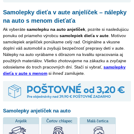
Samolepky dieťa v aute anjelíček – nálepky
na auto s menom dieťaťa
Ak vyberáte
samolepku na auto anjelíček
, pozrite si nasledujúcu
ponuku od priameho výrobcu
samolepiek dieťa v aute
. Motívov
samolepiek anjelíček ponúkame celý rad. Originálne a vkusne
doplní váš automobil a zvyšujú bezpečnosť prepravy detí v aute.
Nálepky na auto vyrábame s dôrazom na kvalitu spracovania aj
použitých materiálov. Všetko zhotovujeme na zákazku a zvyčajne
odosielame do troch pracovných dní. Stačí si vybrať,
samolepky
dieťa v aute s menom
si ihneď zamilujete.
Samolepky anjelíček na auto
Anjelik
Čertov chlapec
Malá čertica