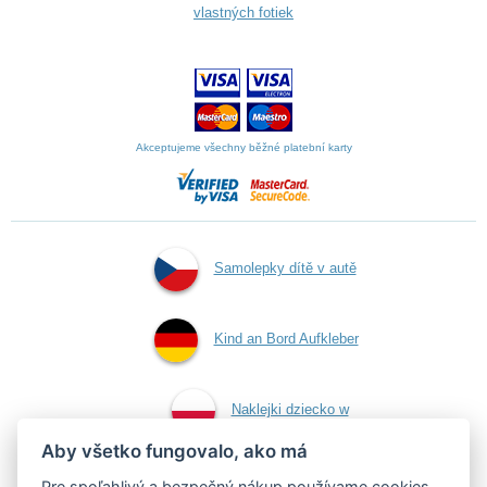
vlastných fotiek
Akceptujeme všechny běžné platební karty
Samolepky dítě v autě
Kind an Bord Aufkleber
Naklejki dziecko w
Aby všetko fungovalo, ako má
aucie
Pre spoľahlivý a bezpečný nákup používame cookies.