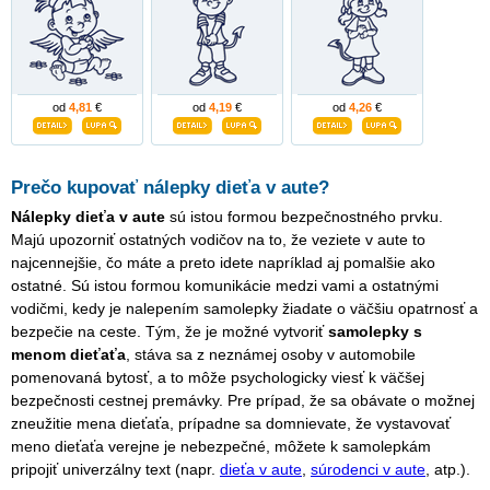
od
4,81
€
od
4,19
€
od
4,26
€
Prečo kupovať nálepky dieťa v aute?
Nálepky dieťa v aute
sú istou formou bezpečnostného prvku.
Majú upozorniť ostatných vodičov na to, že veziete v aute to
najcennejšie, čo máte a preto idete napríklad aj pomalšie ako
ostatné. Sú istou formou komunikácie medzi vami a ostatnými
vodičmi, kedy je nalepením samolepky žiadate o väčšiu opatrnosť a
bezpečie na ceste. Tým, že je možné vytvoriť
samolepky s
menom dieťaťa
, stáva sa z neznámej osoby v automobile
pomenovaná bytosť, a to môže psychologicky viesť k väčšej
bezpečnosti cestnej premávky. Pre prípad, že sa obávate o možnej
zneužitie mena dieťaťa, prípadne sa domnievate, že vystavovať
meno dieťaťa verejne je nebezpečné, môžete k samolepkám
pripojiť univerzálny text (napr.
dieťa v aute
,
súrodenci v aute
, atp.).