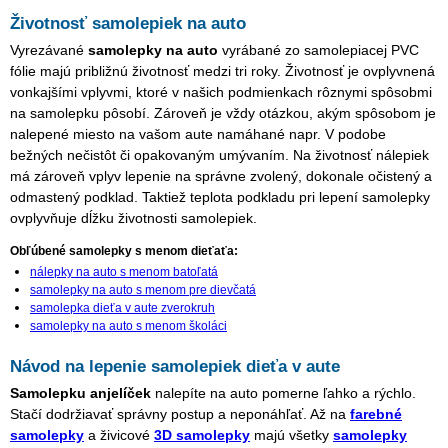
Životnosť samolepiek na auto
Vyrezávané
samolepky na auto
vyrábané zo samolepiacej PVC
fólie majú približnú životnosť medzi tri roky. Životnosť je ovplyvnená
vonkajšími vplyvmi, ktoré v našich podmienkach rôznymi spôsobmi
na samolepku pôsobí. Zároveň je vždy otázkou, akým spôsobom je
nalepené miesto na vašom aute namáhané napr. V podobe
bežných nečistôt či opakovaným umývaním. Na životnosť nálepiek
má zároveň vplyv lepenie na správne zvolený, dokonale očistený a
odmastený podklad. Taktiež teplota podkladu pri lepení samolepky
ovplyvňuje dĺžku životnosti samolepiek.
Obľúbené samolepky s menom dieťaťa:
nálepky na auto s menom batoľatá
samolepky na auto s menom pre dievčatá
samolepka dieťa v aute zverokruh
samolepky na auto s menom školáci
Návod na lepenie samolepiek dieťa v aute
Samolepku anjelíček
nalepíte na auto pomerne ľahko a rýchlo.
Stačí dodržiavať správny postup a neponáhľať. Až na
farebné
samolepky
a živicové
3D samolepky
majú všetky
samolepky