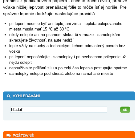
preniesť z podkladového papiera - chce to trochu cviku, pretože
vďaka nižšej lepivosti prenášacej fólie to môže ísť aj horšie. Pre
správne lepenie dodržujte nasledujúce pravidlá:
pri lepení nesmie byť ani teplo, ani zima - teplota polepovaného
miesta musia mať 15 °C až 30 °C
nikdy nelepte ani na priamom slnku, či v mraze - samolepkám
skracujete životnosť, na aute nedrží
lepte vždy na suchý a technickým liehom odmastený povrch bez
vosku
pri lepení neponáhľajte - samolepky i pri nechcenom prilepenie už
nejdú odlepiť
nepoužívajte prílišnú silu a po celý čas lepenia postupujte opatrne
samolepky nelepte pod stierač alebo na namáhané miesto