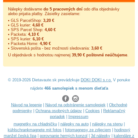
Nálepky dodávame
do 5 pracovných dní
odo dňa objednávky
alebo prijatia platby. Zásielky zasielame:
• GLS ParcelShop:
3,20 €
• GLS kurier:
4,60 €
• SPS Parcel Shop:
4,60 €
• Packeta:
4,10 €
• SPS kurier:
6,10 €
• Packeta Home:
4,90 €
• Slovenská pošta - bez možnosti sledovania:
3,60 €
U objednávok s hodnotou najmenej
39,90 € poštovné neúčtujeme
.
© 2019-2026 Dietavaute.sk prevádzkuje
DOKI DOKI s.r.o.
V ponuke
nájdete
466 samolepiek s menom dieťaťa
Návod na lepenie
|
Návod na odstránenie samolepiek
|
Obchodné
podmienky
|
Ochrana osobných údajov
|
Cookies
|
Reklamačný
poriadok
|
Impressum
magnetky na chladničku
|
nálepky na auto
|
nálepky na stenu
|
kühlschrankmagnete mit fotos
|
fotomagnesy ze zdjęciem
|
hodinový
manžel česká lípa
|
porovnanie herných konzol
|
3d nálepky
|
kalendáre z