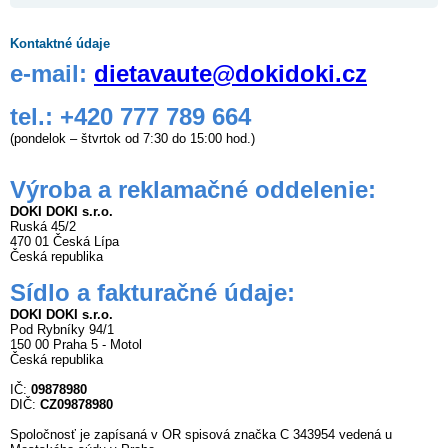
Kontaktné údaje
e-mail:
dietavaute@dokidoki.cz
tel.: +420 777 789 664
(pondelok – štvrtok od 7:30 do 15:00 hod.)
Výroba a reklamačné oddelenie:
DOKI DOKI s.r.o.
Ruská 45/2
470 01 Česká Lípa
Česká republika
Sídlo
a fakturačné údaje:
DOKI DOKI s.r.o.
Pod Rybníky 94/1
150 00 Praha 5 - Motol
Česká republika
IČ:
09878980
DIČ:
CZ09878980
Spoločnosť je zapísaná v OR spisová značka C 343954 vedená u