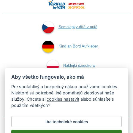
Samolepky dítě v autě
Kind an Bord Aufkleber
Naklejki dziecko w
Aby všetko fungovalo, ako má
aucie
Pre spoľahlivý a bezpečný nákup používame cookies.
Niektoré sú potrebné, iné pomáhajú zlepšovať naše
služby. Chcete si
cookies nastaviť
alebo súhlasíte s
Samolepky dieťa v aute
použitím všetkých?
Iba technické cookies
Podľa zákona o evidencii tržieb je predávajúci povinný vystaviť
kupujúcemu účtenku.