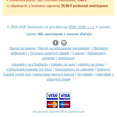
• Slovenská pošta - bez možnosti sledovania:
3,60 €
U objednávok s hodnotou najmenej
39,90 € poštovné neúčtujeme
.
© 2019-2026 Dietavaute.sk prevádzkuje
DOKI DOKI s.r.o.
V ponuke
nájdete
466 samolepiek s menom dieťaťa
Návod na lepenie
|
Návod na odstránenie samolepiek
|
Obchodné
podmienky
|
Ochrana osobných údajov
|
Cookies
|
Reklamačný
poriadok
|
Impressum
magnetky na chladničku
|
nálepky na auto
|
nálepky na stenu
|
kühlschrankmagnete mit fotos
|
fotomagnesy ze zdjęciem
|
hodinový
manžel česká lípa
|
porovnanie herných konzol
|
3d nálepky
|
kalendáre z
vlastných fotiek
Akceptujeme všechny běžné platební karty