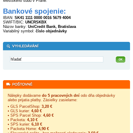
Mestského súdu v Prahe.
Bankové spojenie
:
IBAN:
SK41 1111 0000 0016 5679 4004
SWIFT/BIC:
UNCRSKBX
Názov banky:
UniCredit Bank, Bratislava
Variabilný symbol:
číslo objednávky
Nálepky dodávame
do 5 pracovných dní
odo dňa objednávky
alebo prijatia platby. Zásielky zasielame:
• GLS ParcelShop:
3,20 €
• GLS kurier:
4,60 €
• SPS Parcel Shop:
4,60 €
• Packeta:
4,10 €
• SPS kurier:
6,10 €
• Packeta Home:
4,90 €