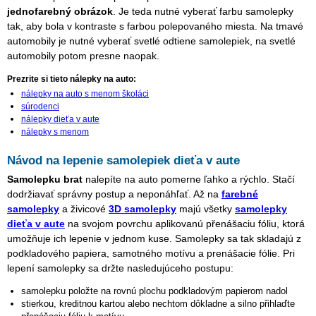
jednofarebný obrázok
. Je teda nutné vyberať farbu samolepky
tak, aby bola v kontraste s farbou polepovaného miesta. Na tmavé
automobily je nutné vyberať svetlé odtiene samolepiek, na svetlé
automobily potom presne naopak.
Prezrite si tieto nálepky na auto:
nálepky na auto s menom školáci
súrodenci
nálepky dieťa v aute
nálepky s menom
Návod na lepenie samolepiek dieťa v aute
Samolepku brat
nalepíte na auto pomerne ľahko a rýchlo. Stačí
dodržiavať správny postup a neponáhľať. Až na
farebné
samolepky
a živicové
3D samolepky
majú všetky
samolepky
dieťa v aute
na svojom povrchu aplikovanú přenášaciu fóliu, ktorá
umožňuje ich lepenie v jednom kuse. Samolepky sa tak skladajú z
podkladového papiera, samotného motívu a prenášacie fólie. Pri
lepení samolepky sa držte nasledujúceho postupu:
samolepku položte na rovnú plochu podkladovým papierom nadol
stierkou, kreditnou kartou alebo nechtom dôkladne a silno přihlaďte