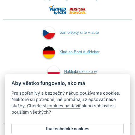
Samolepky dítě v autě
Kind an Bord Aufkleber
Naklejki dziecko w
Aby všetko fungovalo, ako má
aucie
Pre spoľahlivý a bezpečný nákup používame cookies.
Niektoré sú potrebné, iné pomáhajú zlepšovať naše
služby. Chcete si
cookies nastaviť
alebo súhlasíte s
Samolepky dieťa v aute
použitím všetkých?
Iba technické cookies
Podľa zákona o evidencii tržieb je predávajúci povinný vystaviť