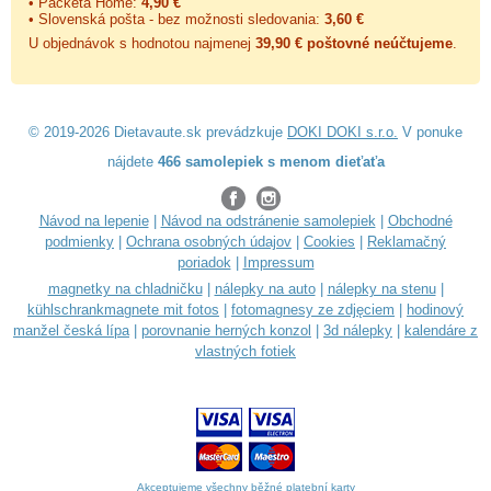
• Packeta Home:
4,90 €
• Slovenská pošta - bez možnosti sledovania:
3,60 €
U objednávok s hodnotou najmenej
39,90 € poštovné neúčtujeme
.
© 2019-2026 Dietavaute.sk prevádzkuje
DOKI DOKI s.r.o.
V ponuke
nájdete
466 samolepiek s menom dieťaťa
Návod na lepenie
|
Návod na odstránenie samolepiek
|
Obchodné
podmienky
|
Ochrana osobných údajov
|
Cookies
|
Reklamačný
poriadok
|
Impressum
magnetky na chladničku
|
nálepky na auto
|
nálepky na stenu
|
kühlschrankmagnete mit fotos
|
fotomagnesy ze zdjęciem
|
hodinový
manžel česká lípa
|
porovnanie herných konzol
|
3d nálepky
|
kalendáre z
vlastných fotiek
Akceptujeme všechny běžné platební karty