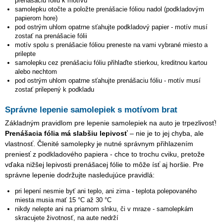
přenášaciu fóliu k motívu
samolepku otočte a položte prenášacie fóliou nadol (podkladovým
papierom hore)
pod ostrým uhlom opatrne sťahujte podkladový papier - motív musí
zostať na prenášacie fólii
motív spolu s prenášacie fóliou preneste na vami vybrané miesto a
prilepte
samolepku cez prenášaciu fóliu přihlaďte stierkou, kreditnou kartou
alebo nechtom
pod ostrým uhlom opatrne sťahujte prenášaciu fóliu - motív musí
zostať prilepený k podkladu
Správne lepenie samolepiek s motívom brat
Základným pravidlom pre lepenie samolepiek na auto je trpezlivosť!
Prenášacia fólia má slabšiu lepivosť
– nie je to jej chyba, ale
vlastnosť. Členité samolepky je nutné správnym přihlazením
preniesť z podkladového papiera - chce to trochu cviku, pretože
vďaka nižšej lepivosti prenášacej fólie to môže ísť aj horšie. Pre
správne lepenie dodržujte nasledujúce pravidlá:
pri lepení nesmie byť ani teplo, ani zima - teplota polepovaného
miesta musia mať 15 °C až 30 °C
nikdy nelepte ani na priamom slnku, či v mraze - samolepkám
skracujete životnosť, na aute nedrží