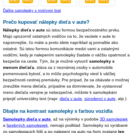
Ďalšie samolepky s motívom brat
Prečo kupovať nálepky dieťa v aute?
Nálepky dieťa v aute
sú istou formou bezpečnostného prvku.
Majú upozorniť ostatných vodičov na to, že veziete v aute to
najcennejšie, čo máte a preto idete napríklad aj pomalšie ako
ostatné. Sú istou formou komunikácie medzi vami a ostatnými
vodičmi, kedy je nalepením samolepky žiadate o väčšiu opatrnosť a
bezpečie na ceste. Tým, že je možné vytvoriť
samolepky s
menom dieťaťa
, stáva sa z neznámej osoby v automobile
pomenovaná bytosť, a to môže psychologicky viesť k väčšej
bezpečnosti cestnej premávky. Pre prípad, že sa obávate o možnej
zneužitie mena dieťaťa, prípadne sa domnievate, že vystavovať
meno dieťaťa verejne je nebezpečné, môžete k samolepkám
pripojiť univerzálny text (napr.
dieťa v aute
,
súrodenci v aute
, atp.).
Dbajte na kontrast samolepky s farbou vozidla
Samolepky dieťa v aute
, až na výnimky v podobe
3D samolepiek
a
farebných samolepiek
, nemajú podklad. Samolepky sú vyrábané
zo samolepiacich fólií a po nalepení na auto na ňom zostane
len