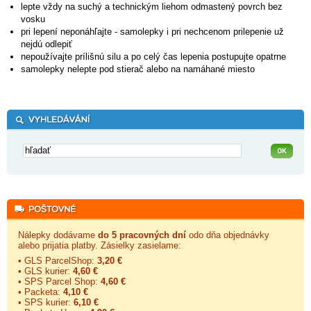
lepte vždy na suchý a technickým liehom odmastený povrch bez
vosku
pri lepení neponáhľajte - samolepky i pri nechcenom prilepenie už
nejdú odlepiť
nepoužívajte prílišnú silu a po celý čas lepenia postupujte opatrne
samolepky nelepte pod stierač alebo na namáhané miesto
Nálepky dodávame
do 5 pracovných dní
odo dňa objednávky
alebo prijatia platby. Zásielky zasielame:
• GLS ParcelShop:
3,20 €
• GLS kurier:
4,60 €
• SPS Parcel Shop:
4,60 €
• Packeta:
4,10 €
• SPS kurier:
6,10 €