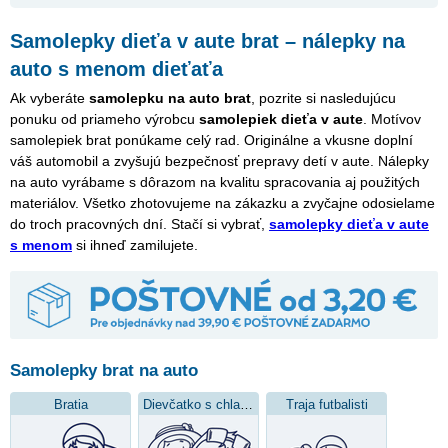
Samolepky dieťa v aute brat – nálepky na
auto s menom dieťaťa
Ak vyberáte
samolepku na auto brat
, pozrite si nasledujúcu
ponuku od priameho výrobcu
samolepiek dieťa v aute
. Motívov
samolepiek brat ponúkame celý rad. Originálne a vkusne doplní
váš automobil a zvyšujú bezpečnosť prepravy detí v aute. Nálepky
na auto vyrábame s dôrazom na kvalitu spracovania aj použitých
materiálov. Všetko zhotovujeme na zákazku a zvyčajne odosielame
do troch pracovných dní. Stačí si vybrať,
samolepky dieťa v aute
s menom
si ihneď zamilujete.
Samolepky brat na auto
Bratia
Dievčatko s chlapcom
Traja futbalisti