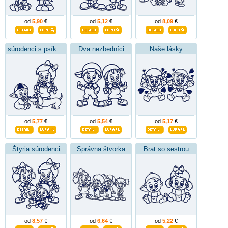
od
5,90
€
od
5,12
€
od
8,09
€
súrodenci s psíkom
Dva nezbedníci
Naše lásky
od
5,77
€
od
5,54
€
od
5,17
€
Štyria súrodenci
Správna štvorka
Brat so sestrou
od
8,57
€
od
6,64
€
od
5,22
€