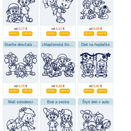
od
5,77
€
od
5,12
€
od
6,38
€
Staršie dievčatá s bračekom
chlapčenská štvorka
Deti na hojdačke
od
5,79
€
od
6,28
€
od
5,45
€
Malí súrodenci
Brat a sestra
Štyri deti v aute