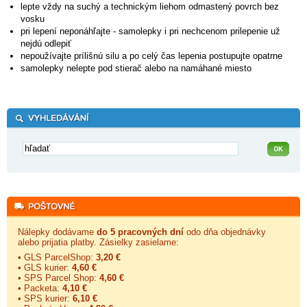
lepte vždy na suchý a technickým liehom odmastený povrch bez
vosku
pri lepení neponáhľajte - samolepky i pri nechcenom prilepenie už
nejdú odlepiť
nepoužívajte prílišnú silu a po celý čas lepenia postupujte opatrne
samolepky nelepte pod stierač alebo na namáhané miesto
Nálepky dodávame
do 5 pracovných dní
odo dňa objednávky
alebo prijatia platby. Zásielky zasielame:
• GLS ParcelShop:
3,20 €
• GLS kurier:
4,60 €
• SPS Parcel Shop:
4,60 €
• Packeta:
4,10 €
• SPS kurier:
6,10 €