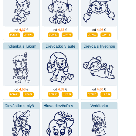
od
4,37
€
od
4,67
€
od
4,96
€
Indiánka s lukom
Dievčatko v aute
Dievča s kvetinou
od
4,53
€
od
4,89
€
od
4,60
€
Dievčatko s plyšákom
Hlava dievčaťa s mašľou
Vedátorka