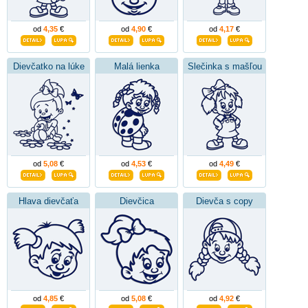
od
4,35
€
od
4,90
€
od
4,17
€
Dievčatko na lúke
Malá lienka
Slečinka s mašľou
od
5,08
€
od
4,53
€
od
4,49
€
Hlava dievčaťa
Dievčica
Dievča s copy
od
4,85
€
od
5,08
€
od
4,92
€