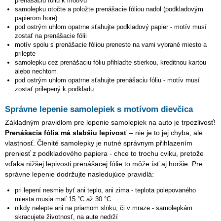
přenášaciu fóliu k motívu
samolepku otočte a položte prenášacie fóliou nadol (podkladovým
papierom hore)
pod ostrým uhlom opatrne sťahujte podkladový papier - motív musí
zostať na prenášacie fólii
motív spolu s prenášacie fóliou preneste na vami vybrané miesto a
prilepte
samolepku cez prenášaciu fóliu přihlaďte stierkou, kreditnou kartou
alebo nechtom
pod ostrým uhlom opatrne sťahujte prenášaciu fóliu - motív musí
zostať prilepený k podkladu
Správne lepenie samolepiek s motívom dievčica
Základným pravidlom pre lepenie samolepiek na auto je trpezlivosť!
Prenášacia fólia má slabšiu lepivosť
– nie je to jej chyba, ale
vlastnosť. Členité samolepky je nutné správnym přihlazením
preniesť z podkladového papiera - chce to trochu cviku, pretože
vďaka nižšej lepivosti prenášacej fólie to môže ísť aj horšie. Pre
správne lepenie dodržujte nasledujúce pravidlá:
pri lepení nesmie byť ani teplo, ani zima - teplota polepovaného
miesta musia mať 15 °C až 30 °C
nikdy nelepte ani na priamom slnku, či v mraze - samolepkám
skracujete životnosť, na aute nedrží