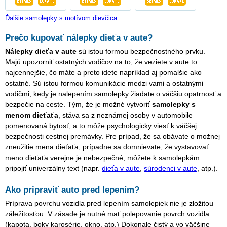
Ďalšie samolepky s motívom dievčica
Prečo kupovať nálepky dieťa v aute?
Nálepky dieťa v aute
sú istou formou bezpečnostného prvku.
Majú upozorniť ostatných vodičov na to, že veziete v aute to
najcennejšie, čo máte a preto idete napríklad aj pomalšie ako
ostatné. Sú istou formou komunikácie medzi vami a ostatnými
vodičmi, kedy je nalepením samolepky žiadate o väčšiu opatrnosť a
bezpečie na ceste. Tým, že je možné vytvoriť
samolepky s
menom dieťaťa
, stáva sa z neznámej osoby v automobile
pomenovaná bytosť, a to môže psychologicky viesť k väčšej
bezpečnosti cestnej premávky. Pre prípad, že sa obávate o možnej
zneužitie mena dieťaťa, prípadne sa domnievate, že vystavovať
meno dieťaťa verejne je nebezpečné, môžete k samolepkám
pripojiť univerzálny text (napr.
dieťa v aute
,
súrodenci v aute
, atp.).
Ako pripraviť auto pred lepením?
Príprava povrchu vozidla pred lepením samolepiek nie je zložitou
záležitosťou. V zásade je nutné mať polepovanie povrch vozidla
(kapota, boky karosérie, okno, atp.) Dokonale čistý a vo väčšine