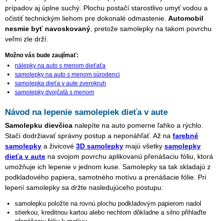
prípadov aj úplne suchý. Plochu postačí starostlivo umyť vodou a
očistiť technickým liehom pre dokonalé odmastenie.
Automobil
nesmie byť navoskovaný
, pretože samolepky na takom povrchu
veľmi zle drží.
Možno vás bude zaujímať:
nálepky na auto s menom dieťaťa
samolepky na auto s menom súrodenci
samolepka dieťa v aute zverokruh
samolepky dvojčatá s menom
Návod na lepenie samolepiek dieťa v aute
Samolepku dievčica
nalepíte na auto pomerne ľahko a rýchlo.
Stačí dodržiavať správny postup a neponáhľať. Až na
farebné
samolepky
a živicové
3D samolepky
majú všetky
samolepky
dieťa v aute
na svojom povrchu aplikovanú přenášaciu fóliu, ktorá
umožňuje ich lepenie v jednom kuse. Samolepky sa tak skladajú z
podkladového papiera, samotného motívu a prenášacie fólie. Pri
lepení samolepky sa držte nasledujúceho postupu:
samolepku položte na rovnú plochu podkladovým papierom nadol
stierkou, kreditnou kartou alebo nechtom dôkladne a silno přihlaďte