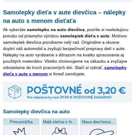
Samolepky dieťa v aute dievčica – nálepky
na auto s menom dieťaťa
Ak vyberáte
samolepku na auto dievčica
, pozrite si nasledujúcu
ponuku od priameho výrobcu
samolepiek dieťa v aute
. Motívov
samolepiek dievčica ponúkame celý rad. Originálne a vkusne
doplní váš automobil a zvyšujú bezpečnosť prepravy detí v aute.
Nálepky na auto vyrábame s dôrazom na kvalitu spracovania aj
použitých materiálov. Všetko zhotovujeme na zákazku a zvyčajne
odosielame do troch pracovných dní. Stačí si vybrať,
samolepky
dieťa v aute s menom
si ihneď zamilujete.
Samolepky dievčica na auto
Princeznička
Malá slečna s hračkou
Hlava dievčence s čiapkou