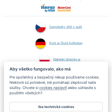
Samolepky dítě v autě
Kind an Bord Aufkleber
Naklejki dziecko w
Aby všetko fungovalo, ako má
aucie
Pre spoľahlivý a bezpečný nákup používame cookies.
Niektoré sú potrebné, iné pomáhajú zlepšovať naše
služby. Chcete si
cookies nastaviť
alebo súhlasíte s
Samolepky dieťa v aute
použitím všetkých?
Iba technické cookies
Podľa zákona o evidencii tržieb je predávajúci povinný vystaviť