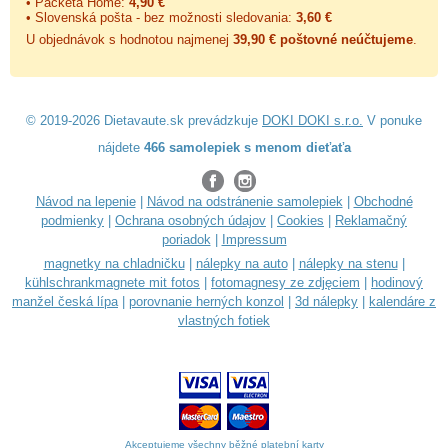
• Packeta Home:
4,90 €
• Slovenská pošta - bez možnosti sledovania:
3,60 €
U objednávok s hodnotou najmenej
39,90 € poštovné neúčtujeme
.
© 2019-2026 Dietavaute.sk prevádzkuje
DOKI DOKI s.r.o.
V ponuke
nájdete
466 samolepiek s menom dieťaťa
Návod na lepenie
|
Návod na odstránenie samolepiek
|
Obchodné
podmienky
|
Ochrana osobných údajov
|
Cookies
|
Reklamačný
poriadok
|
Impressum
magnetky na chladničku
|
nálepky na auto
|
nálepky na stenu
|
kühlschrankmagnete mit fotos
|
fotomagnesy ze zdjęciem
|
hodinový
manžel česká lípa
|
porovnanie herných konzol
|
3d nálepky
|
kalendáre z
vlastných fotiek
Akceptujeme všechny běžné platební karty