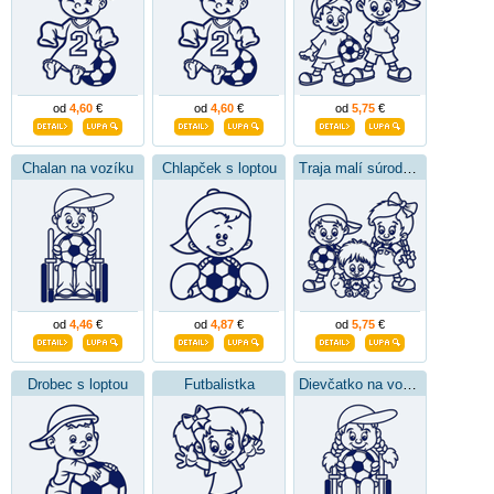
od
4,60
€
od
4,60
€
od
5,75
€
Chalan na vozíku
Chlapček s loptou
Traja malí súrodenci
od
4,46
€
od
4,87
€
od
5,75
€
Drobec s loptou
Futbalistka
Dievčatko na vozíku