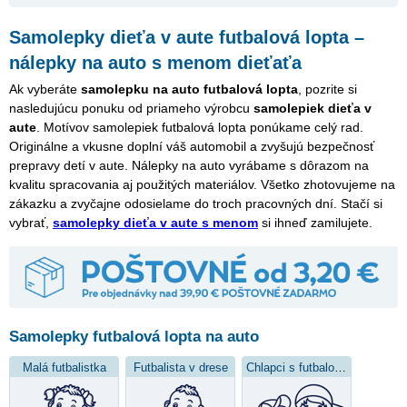
Samolepky dieťa v aute futbalová lopta –
nálepky na auto s menom dieťaťa
Ak vyberáte
samolepku na auto futbalová lopta
, pozrite si
nasledujúcu ponuku od priameho výrobcu
samolepiek dieťa v
aute
. Motívov samolepiek futbalová lopta ponúkame celý rad.
Originálne a vkusne doplní váš automobil a zvyšujú bezpečnosť
prepravy detí v aute. Nálepky na auto vyrábame s dôrazom na
kvalitu spracovania aj použitých materiálov. Všetko zhotovujeme na
zákazku a zvyčajne odosielame do troch pracovných dní. Stačí si
vybrať,
samolepky dieťa v aute s menom
si ihneď zamilujete.
Samolepky futbalová lopta na auto
Malá futbalistka
Futbalista v drese
Chlapci s futbalovou loptou