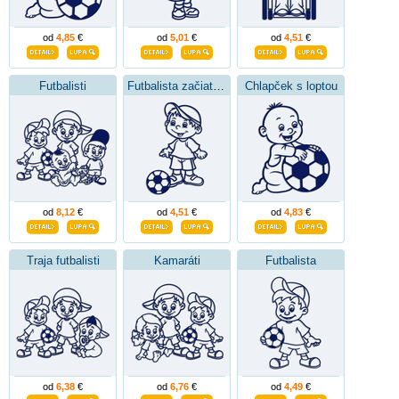
od
4,85
€
od
5,01
€
od
4,51
€
Futbalisti
Futbalista začiatočník
Chlapček s loptou
od
8,12
€
od
4,51
€
od
4,83
€
Traja futbalisti
Kamaráti
Futbalista
od
6,38
€
od
6,76
€
od
4,49
€