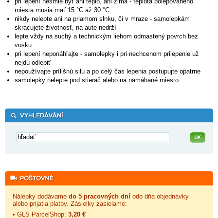
pri lepení nesmie byť ani teplo, ani zima - teplota polepovaného
miesta musia mať 15 °C až 30 °C
nikdy nelepte ani na priamom slnku, či v mraze - samolepkám
skracujete životnosť, na aute nedrží
lepte vždy na suchý a technickým liehom odmastený povrch bez
vosku
pri lepení neponáhľajte - samolepky i pri nechcenom prilepenie už
nejdú odlepiť
nepoužívajte prílišnú silu a po celý čas lepenia postupujte opatrne
samolepky nelepte pod stierač alebo na namáhané miesto
Nálepky dodávame
do 5 pracovných dní
odo dňa objednávky
alebo prijatia platby. Zásielky zasielame:
• GLS ParcelShop:
3,20 €