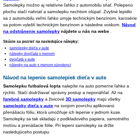
Samolepky možno aj relatívne ľahko z automobilu sňať. Polepenú
plochu stačí nahriať a samolepku nechtom olúpať. Zvyšné lepidlo
sa z automobilu veľmi ľahko umyje technickým benzínom, karosérie
sa potom vyleští technickým benzínom a následne voskom.
Návod
na odstránenie samolepky
nájdete u nás na webe
.
Skúste sa pozrieť na nasledujúce nálepky:
samolepky dieťa v aute
nálepky dvojčatá s menom
dvojčatá v aute
nálepky na auto s menom súrodenci
Návod na lepenie samolepiek dieťa v aute
Samolepku futbalová lopta
nalepíte na auto pomerne ľahko a
rýchlo. Stačí dodržiavať správny postup a neponáhľať. Až na
farebné samolepky
a živicové
3D samolepky
majú všetky
samolepky dieťa v aute
na svojom povrchu aplikovanú
přenášaciu fóliu, ktorá umožňuje ich lepenie v jednom kuse.
Samolepky sa tak skladajú z podkladového papiera, samotného
motívu a prenášacie fólie. Pri lepení samolepky sa držte
nasledujúceho postupu: