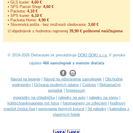
• GLS kurier:
4,60 €
• SPS Parcel Shop:
4,60 €
• Packeta:
4,10 €
• SPS kurier:
6,10 €
• Packeta Home:
4,90 €
• Slovenská pošta - bez možnosti sledovania:
3,60 €
U objednávok s hodnotou najmenej
39,90 € poštovné neúčtujeme
.
© 2019-2026 Dietavaute.sk prevádzkuje
DOKI DOKI s.r.o.
V ponuke
nájdete
466 samolepiek s menom dieťaťa
Návod na lepenie
|
Návod na odstránenie samolepiek
|
Obchodné
podmienky
|
Ochrana osobných údajov
|
Cookies
|
Reklamačný
poriadok
|
Impressum
magnetky na chladničku
|
nálepky na auto
|
nálepky na stenu
|
kühlschrankmagnete mit fotos
|
fotomagnesy ze zdjęciem
|
hodinový
manžel česká lípa
|
porovnanie herných konzol
|
3d nálepky
|
kalendáre z
vlastných fotiek