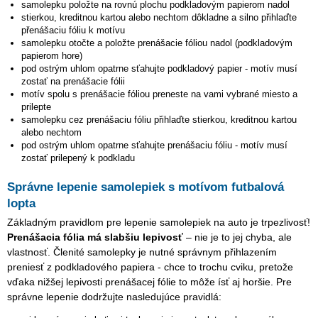
samolepku položte na rovnú plochu podkladovým papierom nadol
stierkou, kreditnou kartou alebo nechtom dôkladne a silno přihlaďte
přenášaciu fóliu k motívu
samolepku otočte a položte prenášacie fóliou nadol (podkladovým
papierom hore)
pod ostrým uhlom opatrne sťahujte podkladový papier - motív musí
zostať na prenášacie fólii
motív spolu s prenášacie fóliou preneste na vami vybrané miesto a
prilepte
samolepku cez prenášaciu fóliu přihlaďte stierkou, kreditnou kartou
alebo nechtom
pod ostrým uhlom opatrne sťahujte prenášaciu fóliu - motív musí
zostať prilepený k podkladu
Správne lepenie samolepiek s motívom futbalová
lopta
Základným pravidlom pre lepenie samolepiek na auto je trpezlivosť!
Prenášacia fólia má slabšiu lepivosť
– nie je to jej chyba, ale
vlastnosť. Členité samolepky je nutné správnym přihlazením
preniesť z podkladového papiera - chce to trochu cviku, pretože
vďaka nižšej lepivosti prenášacej fólie to môže ísť aj horšie. Pre
správne lepenie dodržujte nasledujúce pravidlá: