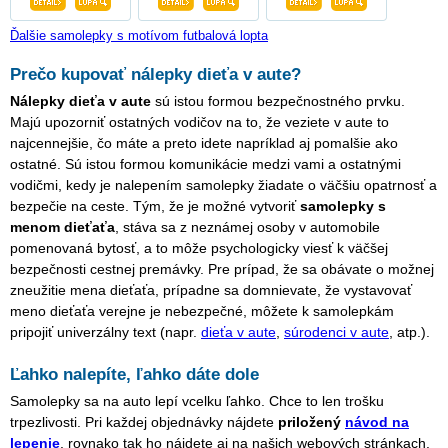
Ďalšie samolepky s motívom futbalová lopta
Prečo kupovať nálepky dieťa v aute?
Nálepky dieťa v aute
sú istou formou bezpečnostného prvku.
Majú upozorniť ostatných vodičov na to, že veziete v aute to
najcennejšie, čo máte a preto idete napríklad aj pomalšie ako
ostatné. Sú istou formou komunikácie medzi vami a ostatnými
vodičmi, kedy je nalepením samolepky žiadate o väčšiu opatrnosť a
bezpečie na ceste. Tým, že je možné vytvoriť
samolepky s
menom dieťaťa
, stáva sa z neznámej osoby v automobile
pomenovaná bytosť, a to môže psychologicky viesť k väčšej
bezpečnosti cestnej premávky. Pre prípad, že sa obávate o možnej
zneužitie mena dieťaťa, prípadne sa domnievate, že vystavovať
meno dieťaťa verejne je nebezpečné, môžete k samolepkám
pripojiť univerzálny text (napr.
dieťa v aute
,
súrodenci v aute
, atp.).
Ľahko nalepíte, ľahko dáte dole
Samolepky sa na auto lepí vcelku ľahko. Chce to len trošku
trpezlivosti. Pri každej objednávky nájdete
priložený
návod na
lepenie
, rovnako tak ho nájdete aj na našich webových stránkach.