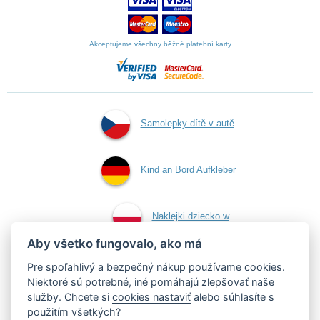
Akceptujeme všechny běžné platební karty
Samolepky dítě v autě
Kind an Bord Aufkleber
Naklejki dziecko w
Aby všetko fungovalo, ako má
aucie
Pre spoľahlivý a bezpečný nákup používame cookies.
Niektoré sú potrebné, iné pomáhajú zlepšovať naše
služby. Chcete si
cookies nastaviť
alebo súhlasíte s
Samolepky dieťa v aute
použitím všetkých?