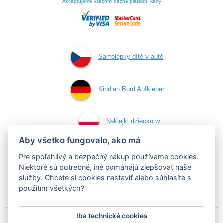
Akceptujeme všechny běžné platební karty
Samolepky dítě v autě
Kind an Bord Aufkleber
Naklejki dziecko w
Aby všetko fungovalo, ako má
aucie
Pre spoľahlivý a bezpečný nákup používame cookies.
Niektoré sú potrebné, iné pomáhajú zlepšovať naše
služby. Chcete si
cookies nastaviť
alebo súhlasíte s
Samolepky dieťa v aute
použitím všetkých?
Iba technické cookies
Podľa zákona o evidencii tržieb je predávajúci povinný vystaviť