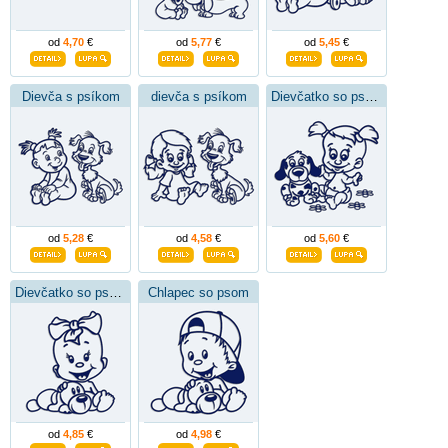
od
4,70
€
od
5,77
€
od
5,45
€
Dievča s psíkom
dievča s psíkom
Dievčatko so psom
od
5,28
€
od
4,58
€
od
5,60
€
Dievčatko so psom
Chlapec so psom
od
4,85
€
od
4,98
€