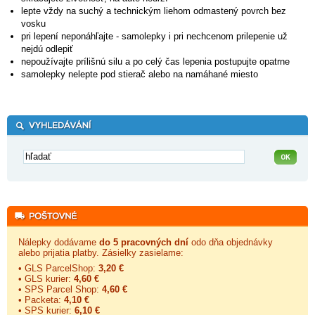
lepte vždy na suchý a technickým liehom odmastený povrch bez
vosku
pri lepení neponáhľajte - samolepky i pri nechcenom prilepenie už
nejdú odlepiť
nepoužívajte prílišnú silu a po celý čas lepenia postupujte opatrne
samolepky nelepte pod stierač alebo na namáhané miesto
Nálepky dodávame
do 5 pracovných dní
odo dňa objednávky
alebo prijatia platby. Zásielky zasielame:
• GLS ParcelShop:
3,20 €
• GLS kurier:
4,60 €
• SPS Parcel Shop:
4,60 €
• Packeta:
4,10 €
• SPS kurier:
6,10 €