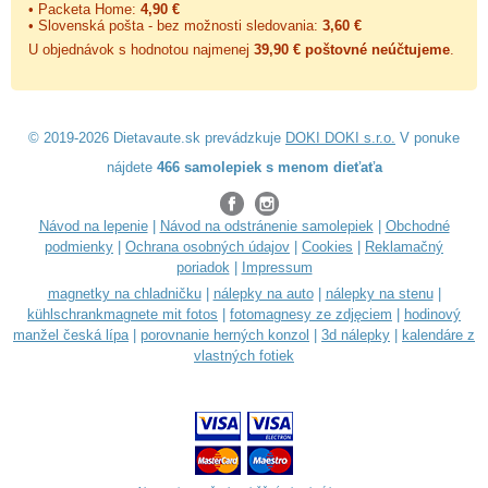
• Packeta Home:
4,90 €
• Slovenská pošta - bez možnosti sledovania:
3,60 €
U objednávok s hodnotou najmenej
39,90 € poštovné neúčtujeme
.
© 2019-2026 Dietavaute.sk prevádzkuje
DOKI DOKI s.r.o.
V ponuke
nájdete
466 samolepiek s menom dieťaťa
Návod na lepenie
|
Návod na odstránenie samolepiek
|
Obchodné
podmienky
|
Ochrana osobných údajov
|
Cookies
|
Reklamačný
poriadok
|
Impressum
magnetky na chladničku
|
nálepky na auto
|
nálepky na stenu
|
kühlschrankmagnete mit fotos
|
fotomagnesy ze zdjęciem
|
hodinový
manžel česká lípa
|
porovnanie herných konzol
|
3d nálepky
|
kalendáre z
vlastných fotiek