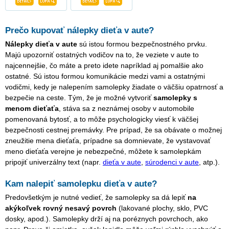
Prečo kupovať nálepky dieťa v aute?
Nálepky dieťa v aute
sú istou formou bezpečnostného prvku.
Majú upozorniť ostatných vodičov na to, že veziete v aute to
najcennejšie, čo máte a preto idete napríklad aj pomalšie ako
ostatné. Sú istou formou komunikácie medzi vami a ostatnými
vodičmi, kedy je nalepením samolepky žiadate o väčšiu opatrnosť a
bezpečie na ceste. Tým, že je možné vytvoriť
samolepky s
menom dieťaťa
, stáva sa z neznámej osoby v automobile
pomenovaná bytosť, a to môže psychologicky viesť k väčšej
bezpečnosti cestnej premávky. Pre prípad, že sa obávate o možnej
zneužitie mena dieťaťa, prípadne sa domnievate, že vystavovať
meno dieťaťa verejne je nebezpečné, môžete k samolepkám
pripojiť univerzálny text (napr.
dieťa v aute
,
súrodenci v aute
, atp.).
Kam nalepiť samolepku dieťa v aute?
Predovšetkým je nutné vedieť, že samolepky sa dá lepiť
na
akýkoľvek rovný nesavý povrch
(lakované plochy, sklo, PVC
dosky, apod.). Samolepky drží aj na poréznych povrchoch, ako