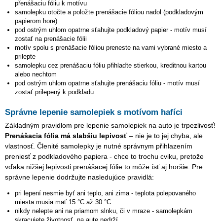
přenášaciu fóliu k motívu
samolepku otočte a položte prenášacie fóliou nadol (podkladovým
papierom hore)
pod ostrým uhlom opatrne sťahujte podkladový papier - motív musí
zostať na prenášacie fólii
motív spolu s prenášacie fóliou preneste na vami vybrané miesto a
prilepte
samolepku cez prenášaciu fóliu přihlaďte stierkou, kreditnou kartou
alebo nechtom
pod ostrým uhlom opatrne sťahujte prenášaciu fóliu - motív musí
zostať prilepený k podkladu
Správne lepenie samolepiek s motívom hafíci
Základným pravidlom pre lepenie samolepiek na auto je trpezlivosť!
Prenášacia fólia má slabšiu lepivosť
– nie je to jej chyba, ale
vlastnosť. Členité samolepky je nutné správnym přihlazením
preniesť z podkladového papiera - chce to trochu cviku, pretože
vďaka nižšej lepivosti prenášacej fólie to môže ísť aj horšie. Pre
správne lepenie dodržujte nasledujúce pravidlá:
pri lepení nesmie byť ani teplo, ani zima - teplota polepovaného
miesta musia mať 15 °C až 30 °C
nikdy nelepte ani na priamom slnku, či v mraze - samolepkám
skracujete životnosť, na aute nedrží