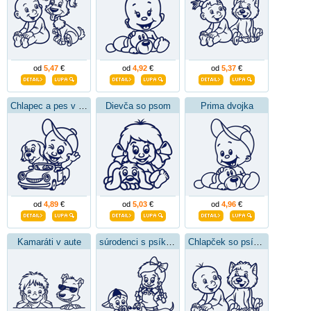
od
5,47
€
od
4,92
€
od
5,37
€
Chlapec a pes v autíčku
Dievča so psom
Prima dvojka
od
4,89
€
od
5,03
€
od
4,96
€
Kamaráti v aute
súrodenci s psíkom
Chlapček so psíkom