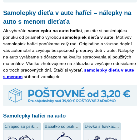
Samolepky dieťa v aute hafíci – nálepky na
auto s menom dieťaťa
Ak vyberáte
samolepku na auto hafíci
, pozrite si nasledujúcu
ponuku od priameho výrobcu
samolepiek dieťa v aute
. Motívov
samolepiek hafíci ponúkame celý rad. Originálne a vkusne doplní
váš automobil a zvyšujú bezpečnosť prepravy detí v aute. Nálepky
na auto vyrábame s dôrazom na kvalitu spracovania aj použitých
materiálov. Všetko zhotovujeme na zákazku a zvyčajne odosielame
do troch pracovných dní. Stačí si vybrať,
samolepky dieťa v aute
s menom
si ihneď zamilujete.
Samolepky hafíci na auto
Chlapec so psíkom
Bábätko so psíkom
Dievka s havkáčom