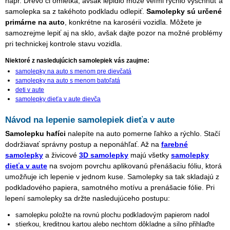
napr. Drevo či omietka, avšak lepidlo môže veľmi rýchlo vyschnúť a
samolepka sa z takéhoto podkladu odlepiť.
Samolepky sú určené
primárne na auto
, konkrétne na karosérii vozidla. Môžete je
samozrejme lepiť aj na sklo, avšak dajte pozor na možné problémy
pri technickej kontrole stavu vozidla.
Niektoré z nasledujúcich samolepiek vás zaujme:
samolepky na auto s menom pre dievčatá
samolepky na auto s menom batoľatá
deti v aute
samolepky dieťa v aute dievča
Návod na lepenie samolepiek dieťa v aute
Samolepku hafíci
nalepíte na auto pomerne ľahko a rýchlo. Stačí
dodržiavať správny postup a neponáhľať. Až na
farebné
samolepky
a živicové
3D samolepky
majú všetky
samolepky
dieťa v aute
na svojom povrchu aplikovanú přenášaciu fóliu, ktorá
umožňuje ich lepenie v jednom kuse. Samolepky sa tak skladajú z
podkladového papiera, samotného motívu a prenášacie fólie. Pri
lepení samolepky sa držte nasledujúceho postupu:
samolepku položte na rovnú plochu podkladovým papierom nadol
stierkou, kreditnou kartou alebo nechtom dôkladne a silno přihlaďte