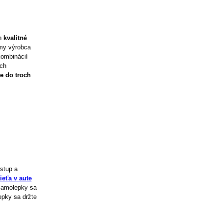
en
kvalitné
my výrobca
ombinácií
ich
e do troch
stup a
eťa v aute
 Samolepky sa
epky sa držte