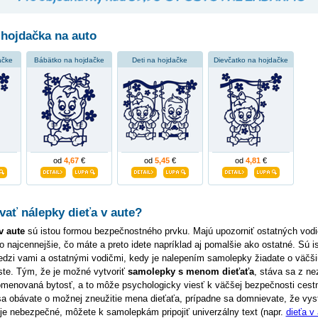
hojdačka na auto
ačke
Bábätko na hojdačke
Deti na hojdačke
Dievčatko na hojdačke
od
4,67
€
od
5,45
€
od
4,81
€
ať nálepky dieťa v aute?
v aute
sú istou formou bezpečnostného prvku. Majú upozorniť ostatných vodi
to najcennejšie, čo máte a preto idete napríklad aj pomalšie ako ostatné. Sú i
dzi vami a ostatnými vodičmi, kedy je nalepením samolepky žiadate o väčši
ste. Tým, že je možné vytvoriť
samolepky s menom dieťaťa
, stáva sa z n
omenovaná bytosť, a to môže psychologicky viesť k väčšej bezpečnosti cest
 sa obávate o možnej zneužitie mena dieťaťa, prípadne sa domnievate, že vy
 je nebezpečné, môžete k samolepkám pripojiť univerzálny text (napr.
dieťa v