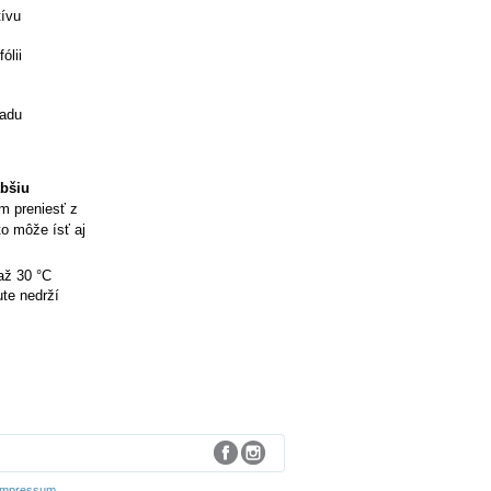
tívu
ólii
ladu
abšiu
ím preniesť z
to môže ísť aj
až 30 °C
te nedrží
Impressum