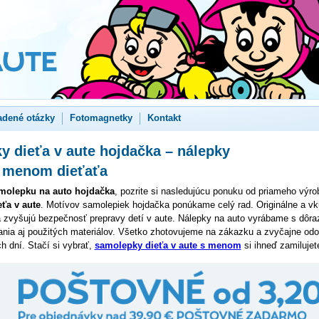
adené otázky
Fotomagnetky
Kontakt
 dieťa v aute hojdačka – nálepky
s menom dieťaťa
molepku na auto hojdačka
, pozrite si nasledujúcu ponuku od priameho výro
ťa v aute
. Motívov samolepiek hojdačka ponúkame celý rad. Originálne a vk
a zvyšujú bezpečnosť prepravy detí v aute. Nálepky na auto vyrábame s dôr
ania aj použitých materiálov. Všetko zhotovujeme na zákazku a zvyčajne od
h dní. Stačí si vybrať,
samolepky dieťa v aute s menom
si ihneď zamilujet