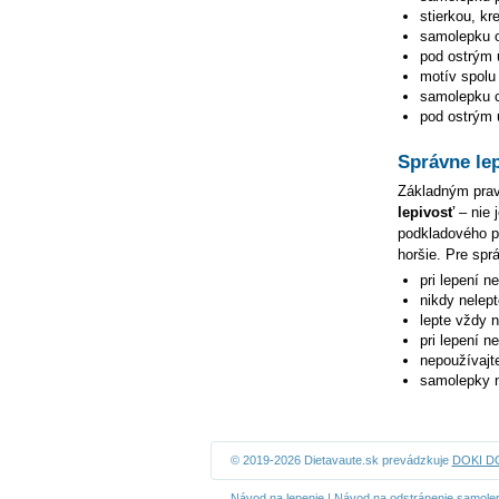
stierkou, kr
samolepku o
pod ostrým u
motív spolu 
samolepku ce
pod ostrým u
Správne le
Základným pravi
lepivosť
– nie 
podkladového pa
horšie. Pre spr
pri lepení n
nikdy nelep
lepte vždy 
pri lepení n
nepoužívajte
samolepky n
© 2019-2026 Dietavaute.sk prevádzkuje
DOKI DOK
Návod na lepenie
|
Návod na odstránenie samole