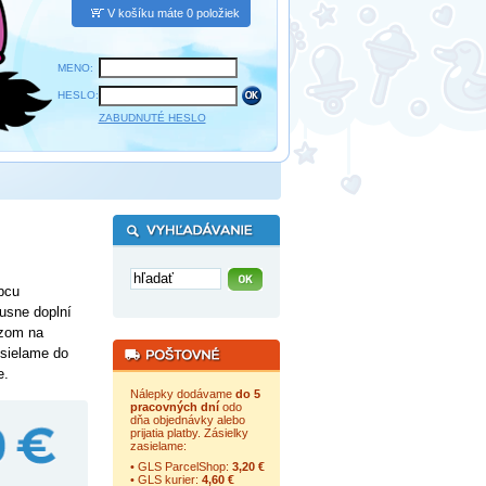
V košíku máte 0 položiek
MENO:
HESLO:
ZABUDNUTÉ HESLO
bcu
usne doplní
azom na
osielame do
e.
Nálepky dodávame
do 5
pracovných dní
odo
dňa objednávky alebo
prijatia platby. Zásielky
zasielame:
• GLS ParcelShop:
3,20 €
• GLS kurier:
4,60 €