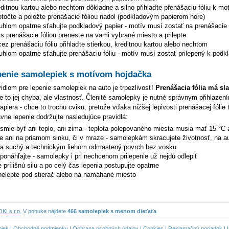
editnou kartou alebo nechtom dôkladne a silno přihlaďte přenášaciu fóliu k mo
točte a položte prenášacie fóliou nadol (podkladovým papierom hore)
hlom opatrne sťahujte podkladový papier - motív musí zostať na prenášacie f
s prenášacie fóliou preneste na vami vybrané miesto a prilepte
z prenášaciu fóliu přihlaďte stierkou, kreditnou kartou alebo nechtom
hlom opatrne sťahujte prenášaciu fóliu - motív musí zostať prilepený k podk
penie samolepiek s motívom hojdačka
dlom pre lepenie samolepiek na auto je trpezlivosť!
Prenášacia fólia má sl
je to jej chyba, ale vlastnosť. Členité samolepky je nutné správnym přihlazen
piera - chce to trochu cviku, pretože vďaka nižšej lepivosti prenášacej fólie 
ávne lepenie dodržujte nasledujúce pravidlá:
esmie byť ani teplo, ani zima - teplota polepovaného miesta musia mať 15 °C 
te ani na priamom slnku, či v mraze - samolepkám skracujete životnosť, na au
na suchý a technickým liehom odmastený povrch bez vosku
eponáhľajte - samolepky i pri nechcenom prilepenie už nejdú odlepiť
 prílišnú silu a po celý čas lepenia postupujte opatrne
elepte pod stierač alebo na namáhané miesto
I s.r.o.
V ponuke nájdete
466 samolepiek s menom dieťaťa
piek
|
Obchodné podmienky
|
Ochrana osobných údajov
|
Cookies
|
Reklamačný poriadok
|