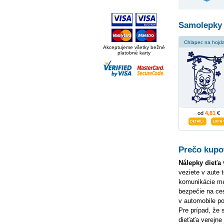
Samolepky 
Chlapec na hojd
Akceptujeme všetky bežné
platobné karty
od
4,81
€
Prečo kupov
Nálepky dieťa 
veziete v aute 
komunikácie me
bezpečie na ce
v automobile p
Pre prípad, že
dieťaťa verejne