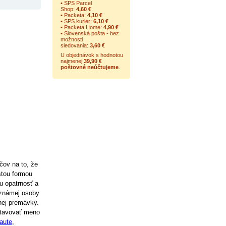
• SPS Parcel
Shop:
4,60 €
• Packeta:
4,10 €
• SPS kurier:
6,10 €
• Packeta Home:
4,90 €
• Slovenská pošta - bez
možnosti
sledovania:
3,60 €
U objednávok s hodnotou
najmenej
39,90 €
poštovné neúčtujeme
.
čov na to, že
stou formou
u opatrnosť a
eznámej osoby
nej premávky.
stavovať meno
 aute
,