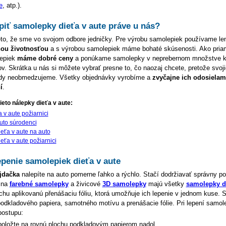
e
, atp.).
piť samolepky dieťa v aute práve u nás?
to, že sme vo svojom odbore jedničky. Pre výrobu samolepiek používame l
hou životnosťou
a s výrobou samolepiek máme bohaté skúsenosti. Ako pria
lepiek
máme dobré ceny
a ponúkame samolepky v neprebernom množstve k
ov. Skrátka u nás si môžete vybrať presne to, čo naozaj chcete, pretože svoj
kdy neobmedzujeme. Všetky objednávky vyrobíme a
zvyčajne ich odosielam
í
.
ieto nálepky dieťa v aute:
 v aute požiarnici
uto súrodenci
eťa v aute na auto
eťa v aute požiarnici
penie samolepiek dieťa v aute
jdačka
nalepíte na auto pomerne ľahko a rýchlo. Stačí dodržiavať správny po
 na
farebné samolepky
a živicové
3D samolepky
majú všetky
samolepky di
hu aplikovanú přenášaciu fóliu, ktorá umožňuje ich lepenie v jednom kuse.
podkladového papiera, samotného motívu a prenášacie fólie. Pri lepení samol
postupu:
oložte na rovnú plochu podkladovým papierom nadol