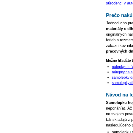
súrodenci v aut
Prečo nakú
Jednoducho pre
materiály s dl
originálnych ná
farieb a rozmer
zákazníkov ni
pracovných dn
Možno hľadáte t
nálepky dieťa
nálepky na a
samolepky di
samolepky di
Návod na le
Samolepku ho
neponáhľať. Až
na svojom povrc
tak skladajú z 
nasledujúceho 
samolepku p