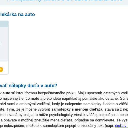
lekárka na auto
ať nálepky dieťa v aute?
v aute
sú istou formou bezpečnostného prvku. Majú upozorniť ostatných vodi
to najcennejšie, čo máte a preto idete napríklad aj pomalšie ako ostatné. Sú i
dzi vami a ostatnými vodičmi, kedy je nalepením samolepky žiadate o väčši
ste. Tým, že je možné vytvoriť
samolepky s menom dieťaťa
, stáva sa z n
omenovaná bytosť, a to môže psychologicky viesť k väčšej bezpečnosti cest
 sa obávate o možnej zneužitie mena dieťaťa, prípadne sa domnievate, že vy
 je nebezpečné, môžete k samolepkám pripojiť univerzálny text (napr.
dieťa v