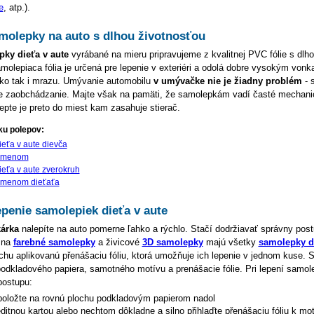
e
, atp.).
amolepky na auto s dlhou životnosťou
ky dieťa v aute
vyrábané na mieru pripravujeme z kvalitnej PVC fólie s dlh
molepiaca fólia je určená pre lepenie v exteriéri a odolá dobre vysokým vonk
ako tak i mrazu. Umývanie automobilu
v umývačke nie je žiadny problém
- 
ie zaobchádzanie. Majte však na pamäti, že samolepkám vadí časté mechani
pte je preto do miest kam zasahuje stierač.
ku polepov:
eťa v aute dievča
s menom
eťa v aute zverokruh
 menom dieťaťa
penie samolepiek dieťa v aute
árka
nalepíte na auto pomerne ľahko a rýchlo. Stačí dodržiavať správny post
 na
farebné samolepky
a živicové
3D samolepky
majú všetky
samolepky di
hu aplikovanú přenášaciu fóliu, ktorá umožňuje ich lepenie v jednom kuse.
podkladového papiera, samotného motívu a prenášacie fólie. Pri lepení samol
postupu:
oložte na rovnú plochu podkladovým papierom nadol
editnou kartou alebo nechtom dôkladne a silno přihlaďte přenášaciu fóliu k mo