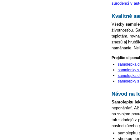
súrodenci v aut
Kvalitné s
Všetky
samolep
životnosťou. Sa
teplotám, rovn
znesú aj hrubš
namáhanie. Nele
Prejdite si ponu
samolepka di
samolepky 
samolepka di
samolepky s
Návod na le
Samolepku lek
neponáhľať. Až
na svojom povrc
tak skladajú z 
nasledujúceho 
samolepku p
stierkou, kr