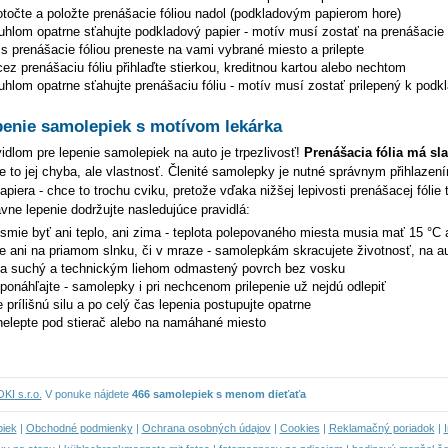
točte a položte prenášacie fóliou nadol (podkladovým papierom hore)
hlom opatrne sťahujte podkladový papier - motív musí zostať na prenášacie f
s prenášacie fóliou preneste na vami vybrané miesto a prilepte
z prenášaciu fóliu přihlaďte stierkou, kreditnou kartou alebo nechtom
hlom opatrne sťahujte prenášaciu fóliu - motív musí zostať prilepený k podk
penie samolepiek s motívom lekárka
dlom pre lepenie samolepiek na auto je trpezlivosť!
Prenášacia fólia má sl
je to jej chyba, ale vlastnosť. Členité samolepky je nutné správnym přihlazen
piera - chce to trochu cviku, pretože vďaka nižšej lepivosti prenášacej fólie 
ávne lepenie dodržujte nasledujúce pravidlá:
esmie byť ani teplo, ani zima - teplota polepovaného miesta musia mať 15 °C 
te ani na priamom slnku, či v mraze - samolepkám skracujete životnosť, na au
na suchý a technickým liehom odmastený povrch bez vosku
eponáhľajte - samolepky i pri nechcenom prilepenie už nejdú odlepiť
 prílišnú silu a po celý čas lepenia postupujte opatrne
elepte pod stierač alebo na namáhané miesto
I s.r.o.
V ponuke nájdete
466 samolepiek s menom dieťaťa
piek
|
Obchodné podmienky
|
Ochrana osobných údajov
|
Cookies
|
Reklamačný poriadok
|