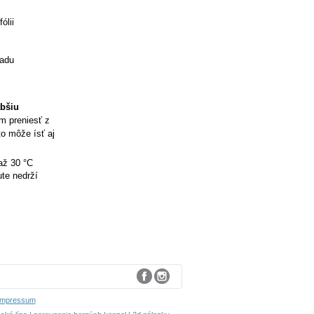
ólii
ladu
abšiu
ím preniesť z
to môže ísť aj
až 30 °C
te nedrží
Impressum