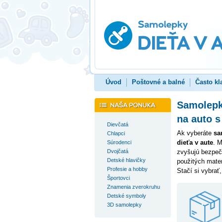
Úvod
Poštovné a balné
Často kl
Samolepky
na auto 
Dievčatá
Ak vyberáte
sa
Chlapci
dieťa v aute
. M
Súrodenci
Dvojčatá
zvyšujú bezpečn
Detské hlavičky
použitých mate
Profesie a hobby
Stačí si vybrať
Športovci
Znamenia zverokruhu
Detské symboly
3D samolepky