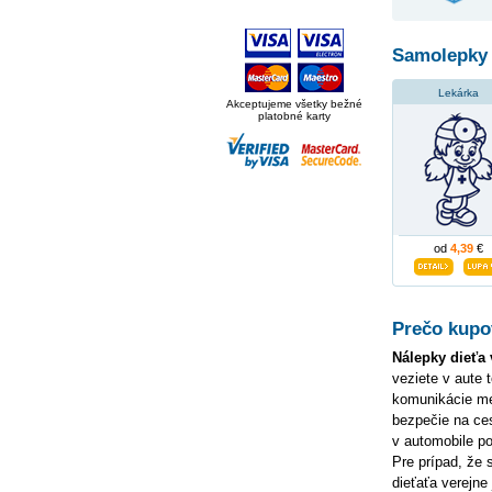
Samolepky 
Lekárka
Akceptujeme všetky bežné
platobné karty
od
4,39
€
Prečo kupov
Nálepky dieťa 
veziete v aute 
komunikácie me
bezpečie na ce
v automobile p
Pre prípad, že
dieťaťa verejne