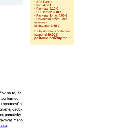
• SPS Parcel
Shop:
4,60 €
• Packeta:
4,10 €
• SPS kurier:
6,10 €
• Packeta Home:
4,90 €
• Slovenská pošta - bez
možnosti
sledovania:
3,60 €
U objednávok s hodnotou
najmenej
39,90 €
poštovné neúčtujeme
.
čov na to, že
stou formou
u opatrnosť a
eznámej osoby
nej premávky.
stavovať meno
 aute
,