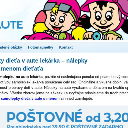
adené otázky
Fotomagnetky
Kontakt
 dieťa v aute lekárka – nálepky
s menom dieťaťa
molepku na auto lekárka
, pozrite si nasledujúcu ponuku od priameho výrob
otívov samolepiek lekárka ponúkame celý rad. Originálne a vkusne doplní vá
osť prepravy detí v aute. Nálepky na auto vyrábame s dôrazom na kvalitu s
riálov. Všetko zhotovujeme na zákazku a zvyčajne odosielame do troch prac
,
samolepky dieťa v aute s menom
si ihneď zamilujete.