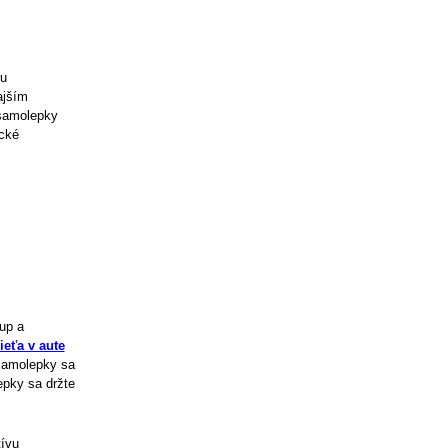
ou
ajším
samolepky
cké
up a
eťa v aute
 Samolepky sa
epky sa držte
tívu