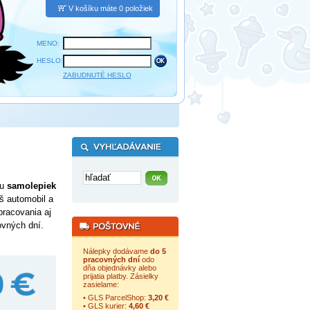
V košíku máte 0 položiek
MENO:
HESLO:
ZABUDNUTÉ HESLO
cu
samolepiek
š automobil a
pracovania aj
ovných dní.
Nálepky dodávame
do 5
pracovných dní
odo
dňa objednávky alebo
prijatia platby. Zásielky
zasielame:
• GLS ParcelShop:
3,20 €
• GLS kurier:
4,60 €