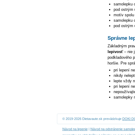
samolepku o
pod ostrým u
motív spolu 
samolepku ce
pod ostrým u
Správne le
Základným pravi
lepivosť
– nie 
podkladového pa
horšie. Pre spr
pri lepení n
nikdy nelep
lepte vždy 
pri lepení n
nepoužívajte
samolepky n
© 2019-2026 Dietavaute.sk prevádzkuje
DOKI DOK
Návod na lepenie
|
Návod na odstránenie samole