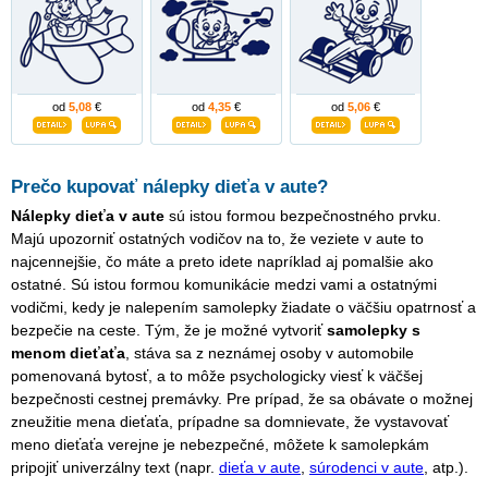
od
5,08
€
od
4,35
€
od
5,06
€
Prečo kupovať nálepky dieťa v aute?
Nálepky dieťa v aute
sú istou formou bezpečnostného prvku.
Majú upozorniť ostatných vodičov na to, že veziete v aute to
najcennejšie, čo máte a preto idete napríklad aj pomalšie ako
ostatné. Sú istou formou komunikácie medzi vami a ostatnými
vodičmi, kedy je nalepením samolepky žiadate o väčšiu opatrnosť a
bezpečie na ceste. Tým, že je možné vytvoriť
samolepky s
menom dieťaťa
, stáva sa z neznámej osoby v automobile
pomenovaná bytosť, a to môže psychologicky viesť k väčšej
bezpečnosti cestnej premávky. Pre prípad, že sa obávate o možnej
zneužitie mena dieťaťa, prípadne sa domnievate, že vystavovať
meno dieťaťa verejne je nebezpečné, môžete k samolepkám
pripojiť univerzálny text (napr.
dieťa v aute
,
súrodenci v aute
, atp.).