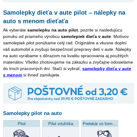
Samolepky dieťa v aute pilot – nálepky na
auto s menom dieťaťa
Ak vyberáte
samolepku na auto pilot
, pozrite si nasledujúcu
ponuku od priameho výrobcu
samolepiek dieťa v aute
. Motívov
samolepiek pilot ponúkame celý rad. Originálne a vkusne doplní
váš automobil a zvyšujú bezpečnosť prepravy detí v aute. Nálepky
na auto vyrábame s dôrazom na kvalitu spracovania aj použitých
materiálov. Všetko zhotovujeme na zákazku a zvyčajne odosielame
do troch pracovných dní. Stačí si vybrať,
samolepky dieťa v aute
s menom
si ihneď zamilujete.
Samolepky pilot na auto
Pilot
Pilot vrtuľníka
Pretekár vo formule