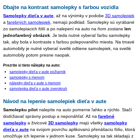
Dbajte na kontrast samolepky s farbou vozidla
Samolepky dieťa v aute
, až na výnimky v podobe
3D samolepiek
a
farebných samolepiek
, nemajú podklad. Samolepky sú vyrábané
zo samolepiacich fólií a po nalepení na auto na ňom zostane
len
jednofarebný obrázok
. Je teda nutné vyberať farbu samolepky
tak, aby bola v kontraste s farbou polepovaného miesta. Na tmavé
automobily je nutné vyberať svetlé odtiene samolepiek, na svetlé
automobily potom presne naopak.
Prezrite si tieto nálepky na auto:
samolepky dieťa v aute požiarnik
samolepky s menom
nálepky dieťa v aute s menom
samolepka dieťa v aute zverokruh
Návod na lepenie samolepiek dieťa v aute
Samolepku pilot
nalepíte na auto pomerne ľahko a rýchlo. Stačí
dodržiavať správny postup a neponáhľať. Až na
farebné
samolepky
a živicové
3D samolepky
majú všetky
samolepky
dieťa v aute
na svojom povrchu aplikovanú přenášaciu fóliu, ktorá
umožňuje ich lepenie v jednom kuse. Samolepky sa tak skladajú z