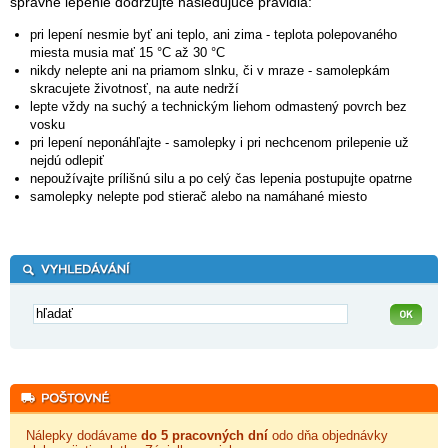
správne lepenie dodržujte nasledujúce pravidlá:
pri lepení nesmie byť ani teplo, ani zima - teplota polepovaného
miesta musia mať 15 °C až 30 °C
nikdy nelepte ani na priamom slnku, či v mraze - samolepkám
skracujete životnosť, na aute nedrží
lepte vždy na suchý a technickým liehom odmastený povrch bez
vosku
pri lepení neponáhľajte - samolepky i pri nechcenom prilepenie už
nejdú odlepiť
nepoužívajte prílišnú silu a po celý čas lepenia postupujte opatrne
samolepky nelepte pod stierač alebo na namáhané miesto
Nálepky dodávame
do 5 pracovných dní
odo dňa objednávky