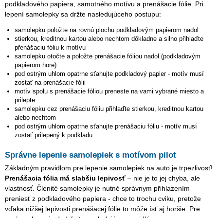
podkladového papiera, samotného motívu a prenášacie fólie. Pri
lepení samolepky sa držte nasledujúceho postupu:
samolepku položte na rovnú plochu podkladovým papierom nadol
stierkou, kreditnou kartou alebo nechtom dôkladne a silno přihlaďte
přenášaciu fóliu k motívu
samolepku otočte a položte prenášacie fóliou nadol (podkladovým
papierom hore)
pod ostrým uhlom opatrne sťahujte podkladový papier - motív musí
zostať na prenášacie fólii
motív spolu s prenášacie fóliou preneste na vami vybrané miesto a
prilepte
samolepku cez prenášaciu fóliu přihlaďte stierkou, kreditnou kartou
alebo nechtom
pod ostrým uhlom opatrne sťahujte prenášaciu fóliu - motív musí
zostať prilepený k podkladu
Správne lepenie samolepiek s motívom pilot
Základným pravidlom pre lepenie samolepiek na auto je trpezlivosť!
Prenášacia fólia má slabšiu lepivosť
– nie je to jej chyba, ale
vlastnosť. Členité samolepky je nutné správnym přihlazením
preniesť z podkladového papiera - chce to trochu cviku, pretože
vďaka nižšej lepivosti prenášacej fólie to môže ísť aj horšie. Pre