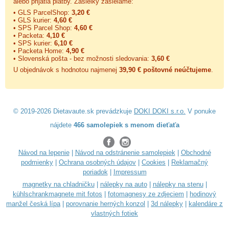
alebo prijatia platby. Zásielky zasielame:
• GLS ParcelShop:
3,20 €
• GLS kurier:
4,60 €
• SPS Parcel Shop:
4,60 €
• Packeta:
4,10 €
• SPS kurier:
6,10 €
• Packeta Home:
4,90 €
• Slovenská pošta - bez možnosti sledovania:
3,60 €
U objednávok s hodnotou najmenej
39,90 € poštovné neúčtujeme
.
© 2019-2026 Dietavaute.sk prevádzkuje
DOKI DOKI s.r.o.
V ponuke
nájdete
466 samolepiek s menom dieťaťa
Návod na lepenie
|
Návod na odstránenie samolepiek
|
Obchodné
podmienky
|
Ochrana osobných údajov
|
Cookies
|
Reklamačný
poriadok
|
Impressum
magnetky na chladničku
|
nálepky na auto
|
nálepky na stenu
|
kühlschrankmagnete mit fotos
|
fotomagnesy ze zdjęciem
|
hodinový
manžel česká lípa
|
porovnanie herných konzol
|
3d nálepky
|
kalendáre z
vlastných fotiek