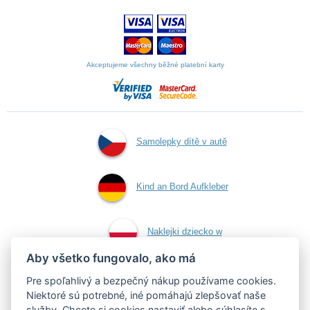
Akceptujeme všechny běžné platební karty
Samolepky dítě v autě
Kind an Bord Aufkleber
Naklejki dziecko w
Aby všetko fungovalo, ako má
aucie
Pre spoľahlivý a bezpečný nákup používame cookies.
Niektoré sú potrebné, iné pomáhajú zlepšovať naše
služby. Chcete si
cookies nastaviť
alebo súhlasíte s