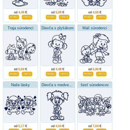
od
4,49
€
od
5,08
€
od
4,56
€
Traja súrodenci
Dievča s plyšákom
Malí súrodenci
od
6,60
€
od
4,48
€
od
5,90
€
Naše lásky
Dievča s medvedíkom
šesť súrodencov
od
5,17
€
od
4,64
€
od
7,64
€