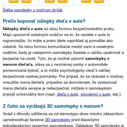
Ďalšie samolepky s motívom plyšák
Prečo kupovať nálepky dieťa v aute?
Nálepky dieťa v aute
sú istou formou bezpečnostného prvku.
Majú upozorniť ostatných vodičov na to, že veziete v aute to
najcennejšie, čo máte a preto idete napríklad aj pomalšie ako
ostatné. Sú istou formou komunikácie medzi vami a ostatnými
vodičmi, kedy je nalepením samolepky žiadate o väčšiu opatrnosť a
bezpečie na ceste. Tým, že je možné vytvoriť
samolepky s
menom dieťaťa
, stáva sa z neznámej osoby v automobile
pomenovaná bytosť, a to môže psychologicky viesť k väčšej
bezpečnosti cestnej premávky. Pre prípad, že sa obávate o možnej
zneužitie mena dieťaťa, prípadne sa domnievate, že vystavovať
meno dieťaťa verejne je nebezpečné, môžete k samolepkám
pripojiť univerzálny text (napr.
dieťa v aute
,
súrodenci v aute
, atp.).
Z čoho sa vyrábajú 3D samolepky s menom?
Snáď z dôvodu odlíšenia sa od stereotypu dnes mnoho zákazníkov
uprednostňuje farebné
3D samolepky
pred klasickými
jednofarebnými rezanými samolepkami. Základom 3D samolepky je