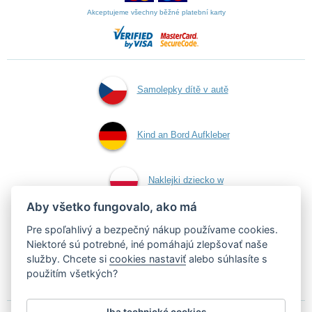
Akceptujeme všechny běžné platební karty
Samolepky dítě v autě
Kind an Bord Aufkleber
Naklejki dziecko w
Aby všetko fungovalo, ako má
aucie
Pre spoľahlivý a bezpečný nákup používame cookies.
Niektoré sú potrebné, iné pomáhajú zlepšovať naše
služby. Chcete si
cookies nastaviť
alebo súhlasíte s
Samolepky dieťa v aute
použitím všetkých?
Iba technické cookies