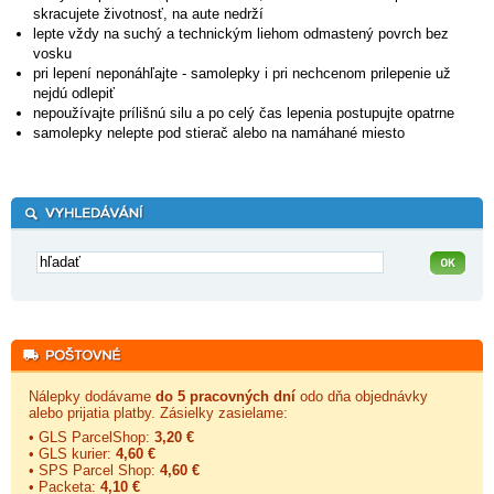
skracujete životnosť, na aute nedrží
lepte vždy na suchý a technickým liehom odmastený povrch bez
vosku
pri lepení neponáhľajte - samolepky i pri nechcenom prilepenie už
nejdú odlepiť
nepoužívajte prílišnú silu a po celý čas lepenia postupujte opatrne
samolepky nelepte pod stierač alebo na namáhané miesto
Nálepky dodávame
do 5 pracovných dní
odo dňa objednávky
alebo prijatia platby. Zásielky zasielame:
• GLS ParcelShop:
3,20 €
• GLS kurier:
4,60 €
• SPS Parcel Shop:
4,60 €
• Packeta:
4,10 €