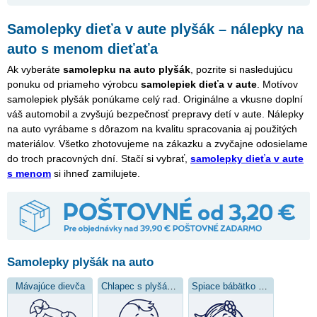
Samolepky dieťa v aute plyšák – nálepky na
auto s menom dieťaťa
Ak vyberáte
samolepku na auto plyšák
, pozrite si nasledujúcu
ponuku od priameho výrobcu
samolepiek dieťa v aute
. Motívov
samolepiek plyšák ponúkame celý rad. Originálne a vkusne doplní
váš automobil a zvyšujú bezpečnosť prepravy detí v aute. Nálepky
na auto vyrábame s dôrazom na kvalitu spracovania aj použitých
materiálov. Všetko zhotovujeme na zákazku a zvyčajne odosielame
do troch pracovných dní. Stačí si vybrať,
samolepky dieťa v aute
s menom
si ihneď zamilujete.
Samolepky plyšák na auto
Mávajúce dievča
Chlapec s plyšákom
Spiace bábätko s medvedíkom