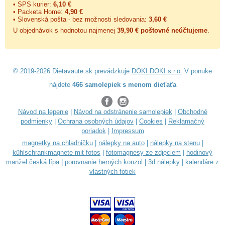
• SPS kurier:
6,10 €
• Packeta Home:
4,90 €
• Slovenská pošta - bez možnosti sledovania:
3,60 €
U objednávok s hodnotou najmenej
39,90 € poštovné neúčtujeme
.
© 2019-2026 Dietavaute.sk prevádzkuje
DOKI DOKI s.r.o.
V ponuke
nájdete
466 samolepiek s menom dieťaťa
Návod na lepenie
|
Návod na odstránenie samolepiek
|
Obchodné
podmienky
|
Ochrana osobných údajov
|
Cookies
|
Reklamačný
poriadok
|
Impressum
magnetky na chladničku
|
nálepky na auto
|
nálepky na stenu
|
kühlschrankmagnete mit fotos
|
fotomagnesy ze zdjęciem
|
hodinový
manžel česká lípa
|
porovnanie herných konzol
|
3d nálepky
|
kalendáre z
vlastných fotiek