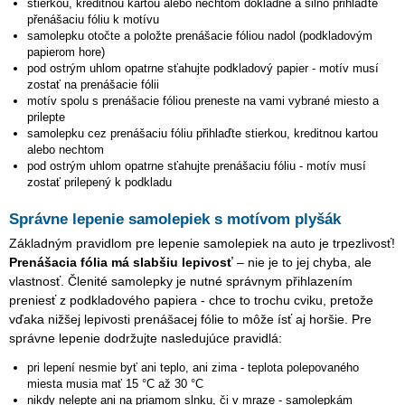
stierkou, kreditnou kartou alebo nechtom dôkladne a silno přihlaďte
přenášaciu fóliu k motívu
samolepku otočte a položte prenášacie fóliou nadol (podkladovým
papierom hore)
pod ostrým uhlom opatrne sťahujte podkladový papier - motív musí
zostať na prenášacie fólii
motív spolu s prenášacie fóliou preneste na vami vybrané miesto a
prilepte
samolepku cez prenášaciu fóliu přihlaďte stierkou, kreditnou kartou
alebo nechtom
pod ostrým uhlom opatrne sťahujte prenášaciu fóliu - motív musí
zostať prilepený k podkladu
Správne lepenie samolepiek s motívom plyšák
Základným pravidlom pre lepenie samolepiek na auto je trpezlivosť!
Prenášacia fólia má slabšiu lepivosť
– nie je to jej chyba, ale
vlastnosť. Členité samolepky je nutné správnym přihlazením
preniesť z podkladového papiera - chce to trochu cviku, pretože
vďaka nižšej lepivosti prenášacej fólie to môže ísť aj horšie. Pre
správne lepenie dodržujte nasledujúce pravidlá:
pri lepení nesmie byť ani teplo, ani zima - teplota polepovaného
miesta musia mať 15 °C až 30 °C
nikdy nelepte ani na priamom slnku, či v mraze - samolepkám