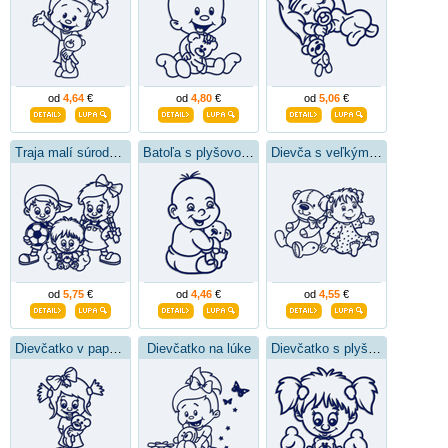
od
4,64
€
od
4,80
€
od
5,06
€
Traja malí súrodenci
Batoľa s plyšovou hračkou
Dievča s veľkým plyšákom
od
5,75
€
od
4,46
€
od
4,55
€
Dievčatko v papučkách
Dievčatko na lúke
Dievčatko s plyšákom