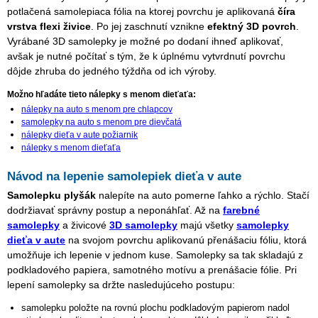
potlačená samolepiaca fólia na ktorej povrchu je aplikovaná
číra
vrstva flexi živice
. Po jej zaschnutí vznikne
efektný 3D povrch
.
Vyrábané 3D samolepky je možné po dodaní ihneď aplikovať,
avšak je nutné počítať s tým, že k úplnému vytvrdnutí povrchu
dôjde zhruba do jedného týždňa od ich výroby.
Možno hľadáte tieto nálepky s menom dieťaťa:
nálepky na auto s menom pre chlapcov
samolepky na auto s menom pre dievčatá
nálepky dieťa v aute požiarnik
nálepky s menom dieťaťa
Návod na lepenie samolepiek dieťa v aute
Samolepku plyšák
nalepíte na auto pomerne ľahko a rýchlo. Stačí
dodržiavať správny postup a neponáhľať. Až na
farebné
samolepky
a živicové
3D samolepky
majú všetky
samolepky
dieťa v aute
na svojom povrchu aplikovanú přenášaciu fóliu, ktorá
umožňuje ich lepenie v jednom kuse. Samolepky sa tak skladajú z
podkladového papiera, samotného motívu a prenášacie fólie. Pri
lepení samolepky sa držte nasledujúceho postupu:
samolepku položte na rovnú plochu podkladovým papierom nadol