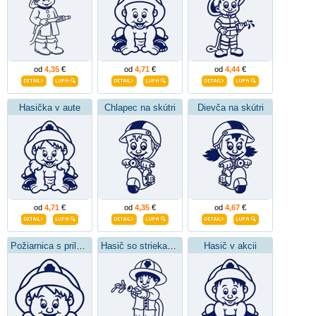
od
4,35
€
od
4,71
€
od
4,44
€
Hasička v aute
Chlapec na skútri
Dievča na skútri
od
4,71
€
od
4,35
€
od
4,67
€
Požiarnica s prilbou
Hasič so striekačkou
Hasič v akcii