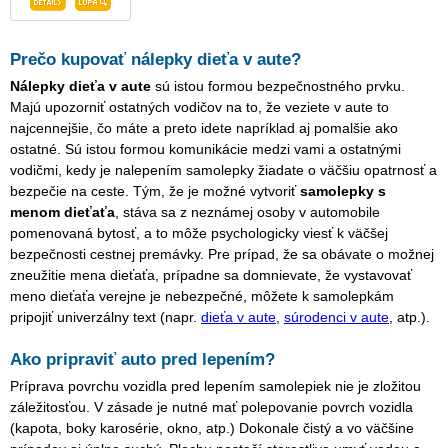
Prečo kupovať nálepky dieťa v aute?
Nálepky dieťa v aute
sú istou formou bezpečnostného prvku.
Majú upozorniť ostatných vodičov na to, že veziete v aute to
najcennejšie, čo máte a preto idete napríklad aj pomalšie ako
ostatné. Sú istou formou komunikácie medzi vami a ostatnými
vodičmi, kedy je nalepením samolepky žiadate o väčšiu opatrnosť a
bezpečie na ceste. Tým, že je možné vytvoriť
samolepky s
menom dieťaťa
, stáva sa z neznámej osoby v automobile
pomenovaná bytosť, a to môže psychologicky viesť k väčšej
bezpečnosti cestnej premávky. Pre prípad, že sa obávate o možnej
zneužitie mena dieťaťa, prípadne sa domnievate, že vystavovať
meno dieťaťa verejne je nebezpečné, môžete k samolepkám
pripojiť univerzálny text (napr.
dieťa v aute
,
súrodenci v aute
, atp.).
Ako pripraviť auto pred lepením?
Príprava povrchu vozidla pred lepením samolepiek nie je zložitou
záležitosťou. V zásade je nutné mať polepovanie povrch vozidla
(kapota, boky karosérie, okno, atp.) Dokonale čistý a vo väčšine