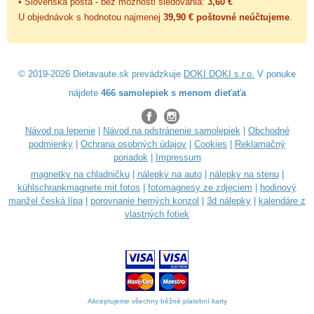
• Slovenská pošta - bez možnosti sledovania:
3,60 €
U objednávok s hodnotou najmenej
39,90 € poštovné neúčtujeme
.
© 2019-2026 Dietavaute.sk prevádzkuje
DOKI DOKI s.r.o.
V ponuke
nájdete
466 samolepiek s menom dieťaťa
Návod na lepenie
|
Návod na odstránenie samolepiek
|
Obchodné
podmienky
|
Ochrana osobných údajov
|
Cookies
|
Reklamačný
poriadok
|
Impressum
magnetky na chladničku
|
nálepky na auto
|
nálepky na stenu
|
kühlschrankmagnete mit fotos
|
fotomagnesy ze zdjęciem
|
hodinový
manžel česká lípa
|
porovnanie herných konzol
|
3d nálepky
|
kalendáre z
vlastných fotiek
Akceptujeme všechny běžné platební karty