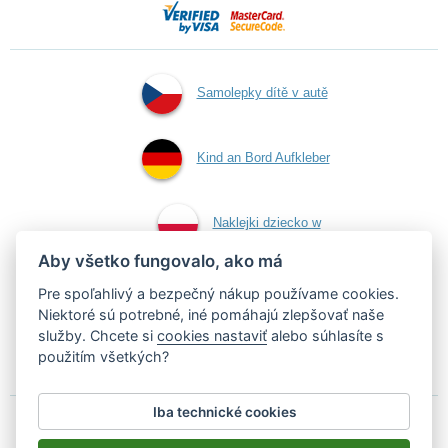
Samolepky dítě v autě
Kind an Bord Aufkleber
Naklejki dziecko w
Aby všetko fungovalo, ako má
aucie
Pre spoľahlivý a bezpečný nákup používame cookies.
Niektoré sú potrebné, iné pomáhajú zlepšovať naše
služby. Chcete si
cookies nastaviť
alebo súhlasíte s
Samolepky dieťa v aute
použitím všetkých?
Iba technické cookies
Podľa zákona o evidencii tržieb je predávajúci povinný vystaviť
kupujúcemu účtenku.