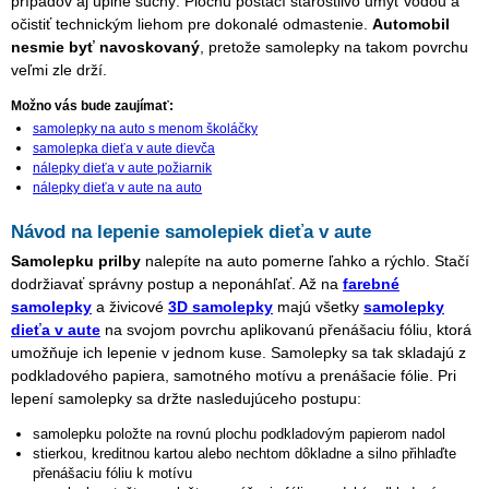
prípadov aj úplne suchý. Plochu postačí starostlivo umyť vodou a
očistiť technickým liehom pre dokonalé odmastenie.
Automobil
nesmie byť navoskovaný
, pretože samolepky na takom povrchu
veľmi zle drží.
Možno vás bude zaujímať:
samolepky na auto s menom školáčky
samolepka dieťa v aute dievča
nálepky dieťa v aute požiarnik
nálepky dieťa v aute na auto
Návod na lepenie samolepiek dieťa v aute
Samolepku prilby
nalepíte na auto pomerne ľahko a rýchlo. Stačí
dodržiavať správny postup a neponáhľať. Až na
farebné
samolepky
a živicové
3D samolepky
majú všetky
samolepky
dieťa v aute
na svojom povrchu aplikovanú přenášaciu fóliu, ktorá
umožňuje ich lepenie v jednom kuse. Samolepky sa tak skladajú z
podkladového papiera, samotného motívu a prenášacie fólie. Pri
lepení samolepky sa držte nasledujúceho postupu:
samolepku položte na rovnú plochu podkladovým papierom nadol
stierkou, kreditnou kartou alebo nechtom dôkladne a silno přihlaďte
přenášaciu fóliu k motívu