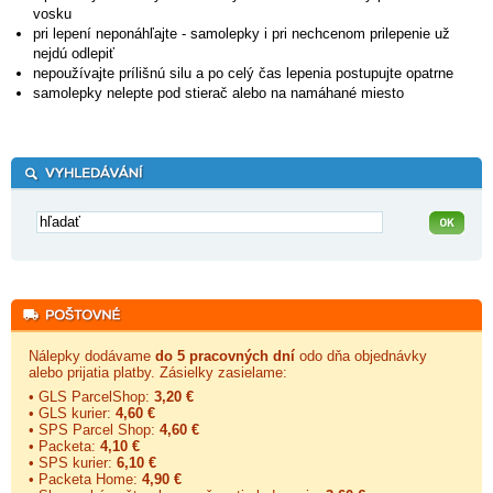
vosku
pri lepení neponáhľajte - samolepky i pri nechcenom prilepenie už
nejdú odlepiť
nepoužívajte prílišnú silu a po celý čas lepenia postupujte opatrne
samolepky nelepte pod stierač alebo na namáhané miesto
Nálepky dodávame
do 5 pracovných dní
odo dňa objednávky
alebo prijatia platby. Zásielky zasielame:
• GLS ParcelShop:
3,20 €
• GLS kurier:
4,60 €
• SPS Parcel Shop:
4,60 €
• Packeta:
4,10 €
• SPS kurier:
6,10 €
• Packeta Home:
4,90 €