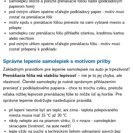
samolepku otočte a položte prenášacie fóliou nadol (podkladovým
papierom hore)
pod ostrým uhlom opatrne sťahujte podkladový papier - motív musí
zostať na prenášacie fólii
motív spolu s prenášacie fóliou preneste na vami vybrané miesto a
prilepte
samolepku cez prenášaciu fóliu přihlaďte stierkou, kreditnou kartou
alebo nechtom
pod ostrým uhlom opatrne sťahujte prenášaciu fóliu - motív musí
zostať prilepený k podkladu
Správne lepenie samolepiek s motívom prilby
Základným pravidlom pre lepenie samolepiek na auto je trpezlivosť!
Prenášacia fólia má slabšiu lepivosť
– nie je to jej chyba, ale
vlastnosť. Členité samolepky je nutné správnym přihlazením
preniesť z podkladového papiera - chce to trochu cviku, pretože
vďaka nižšej lepivosti prenášacej fólie to môže ísť aj horšie. Pre
správne lepenie dodržujte nasledujúce pravidlá:
pri lepení nesmie byť ani teplo, ani zima - teplota polepovaného
miesta musia mať 15 °C až 30 °C
nikdy nelepte ani na priamom slnku, či v mraze - samolepkám
skracujete životnosť, na aute nedrží
lepte vždy na suchý a technickým liehom odmastený povrch bez