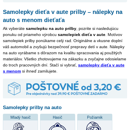
Samolepky dieťa v aute prilby – nálepky na
auto s menom dieťaťa
Ak vyberáte
samolepku na auto prilby
, pozrite si nasledujúcu
ponuku od priameho výrobcu
samolepiek dieťa v aute
. Motívov
samolepiek prilby ponúkame celý rad. Originálne a vkusne doplní
váš automobil a zvyšujú bezpečnosť prepravy detí v aute. Nálepky
na auto vyrábame s dôrazom na kvalitu spracovania aj použitých
materiálov. Všetko zhotovujeme na zákazku a zvyčajne odosielame
do troch pracovných dní. Stačí si vybrať,
samolepky dieťa v aute
s menom
si ihneď zamilujete.
Samolepky prilby na auto
Mladý hasič
Hasič
Požiarnik