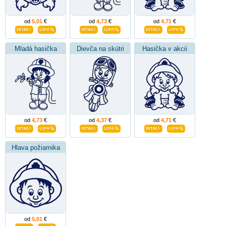
od
5,01
€
od
4,73
€
od
4,71
€
Mladá hasička
Dievča na skútri
Hasička v akcii
od
4,73
€
od
4,37
€
od
4,71
€
Hlava požiarnika
od
5,01
€