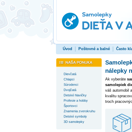
Úvod
Poštovné a balné
Často kl
Samolepky
nálepky 
Dievčatá
Ak vyberáte
sa
Chlapci
samolepiek die
Súrodenci
Dvojčatá
váš automobil 
Detské hlavičky
kvalitu spracov
Profesie a hobby
troch pracovnýc
Športovci
Znamenia zverokruhu
Detské symboly
3D samolepky