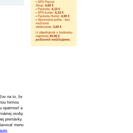
• SPS Parcel
Shop:
4,60 €
• Packeta:
4,10 €
• SPS kurier:
6,10 €
• Packeta Home:
4,90 €
• Slovenská pošta - bez
možnosti
sledovania:
3,60 €
U objednávok s hodnotou
najmenej
39,90 €
poštovné neúčtujeme
.
čov na to, že
stou formou
u opatrnosť a
eznámej osoby
nej premávky.
stavovať meno
 aute
,