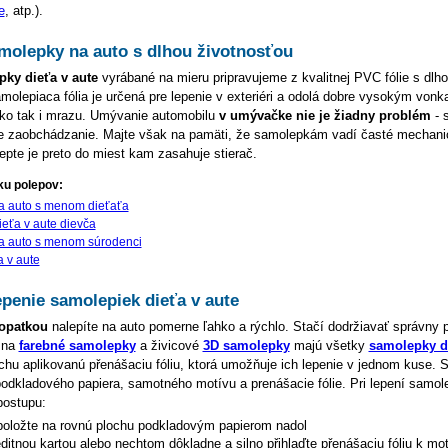
e
, atp.).
amolepky na auto s dlhou životnosťou
ky dieťa v aute
vyrábané na mieru pripravujeme z kvalitnej PVC fólie s dlh
molepiaca fólia je určená pre lepenie v exteriéri a odolá dobre vysokým vonk
ako tak i mrazu. Umývanie automobilu
v umývačke nie je žiadny problém
- 
ie zaobchádzanie. Majte však na pamäti, že samolepkám vadí časté mechani
pte je preto do miest kam zasahuje stierač.
ku polepov:
a auto s menom dieťaťa
eťa v aute dievča
a auto s menom súrodenci
a v aute
penie samolepiek dieťa v aute
opatkou
nalepíte na auto pomerne ľahko a rýchlo. Stačí dodržiavať správny 
 na
farebné samolepky
a živicové
3D samolepky
majú všetky
samolepky di
hu aplikovanú přenášaciu fóliu, ktorá umožňuje ich lepenie v jednom kuse.
podkladového papiera, samotného motívu a prenášacie fólie. Pri lepení samol
postupu:
oložte na rovnú plochu podkladovým papierom nadol
editnou kartou alebo nechtom dôkladne a silno přihlaďte přenášaciu fóliu k mo