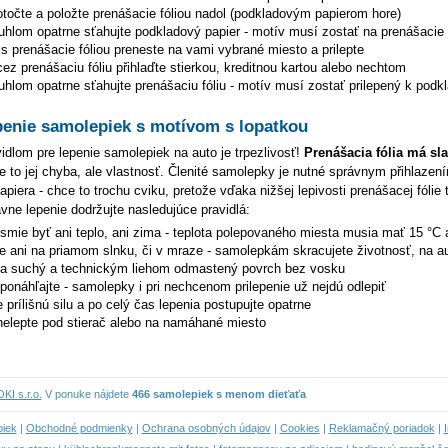
točte a položte prenášacie fóliou nadol (podkladovým papierom hore)
hlom opatrne sťahujte podkladový papier - motív musí zostať na prenášacie f
s prenášacie fóliou preneste na vami vybrané miesto a prilepte
z prenášaciu fóliu přihlaďte stierkou, kreditnou kartou alebo nechtom
hlom opatrne sťahujte prenášaciu fóliu - motív musí zostať prilepený k podk
penie samolepiek s motívom s lopatkou
dlom pre lepenie samolepiek na auto je trpezlivosť!
Prenášacia fólia má sl
je to jej chyba, ale vlastnosť. Členité samolepky je nutné správnym přihlazen
piera - chce to trochu cviku, pretože vďaka nižšej lepivosti prenášacej fólie 
ávne lepenie dodržujte nasledujúce pravidlá:
esmie byť ani teplo, ani zima - teplota polepovaného miesta musia mať 15 °C 
te ani na priamom slnku, či v mraze - samolepkám skracujete životnosť, na au
na suchý a technickým liehom odmastený povrch bez vosku
eponáhľajte - samolepky i pri nechcenom prilepenie už nejdú odlepiť
 prílišnú silu a po celý čas lepenia postupujte opatrne
elepte pod stierač alebo na namáhané miesto
I s.r.o.
V ponuke nájdete
466 samolepiek s menom dieťaťa
piek
|
Obchodné podmienky
|
Ochrana osobných údajov
|
Cookies
|
Reklamačný poriadok
|