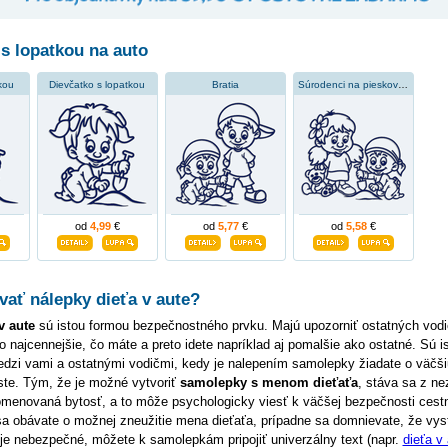
s lopatkou na auto
kou
Dievčatko s lopatkou
Bratia
Súrodenci na pieskovisku
od
4,99
€
od
5,77
€
od
5,58
€
ať nálepky dieťa v aute?
v aute
sú istou formou bezpečnostného prvku. Majú upozorniť ostatných vodi
to najcennejšie, čo máte a preto idete napríklad aj pomalšie ako ostatné. Sú i
dzi vami a ostatnými vodičmi, kedy je nalepením samolepky žiadate o väčši
ste. Tým, že je možné vytvoriť
samolepky s menom dieťaťa
, stáva sa z n
omenovaná bytosť, a to môže psychologicky viesť k väčšej bezpečnosti cest
 sa obávate o možnej zneužitie mena dieťaťa, prípadne sa domnievate, že vy
 je nebezpečné, môžete k samolepkám pripojiť univerzálny text (napr.
dieťa v