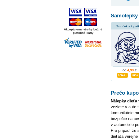
Samolepky 
Drobček s lopat
Akceptujeme všetky bežné
platobné karty
od
4,99
€
Prečo kupov
Nálepky dieťa 
veziete v aute 
komunikácie me
bezpečie na ce
v automobile p
Pre prípad, že
dieťaťa verejne