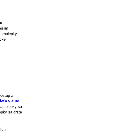
ou
ajším
samolepky
cké
postup a
eťa v aute
 Samolepky sa
epky sa držte
tívu