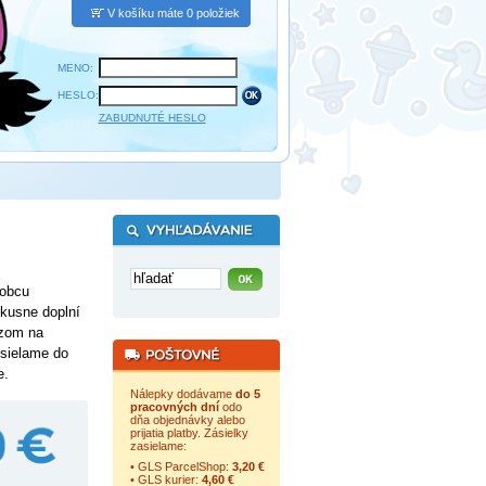
V košíku máte 0 položiek
MENO:
HESLO:
ZABUDNUTÉ HESLO
robcu
vkusne doplní
azom na
osielame do
e.
Nálepky dodávame
do 5
pracovných dní
odo
dňa objednávky alebo
prijatia platby. Zásielky
zasielame:
• GLS ParcelShop:
3,20 €
• GLS kurier:
4,60 €