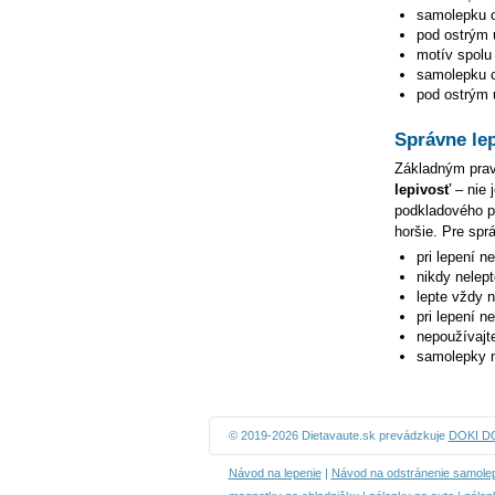
samolepku o
pod ostrým u
motív spolu 
samolepku ce
pod ostrým u
Správne le
Základným pravi
lepivosť
– nie 
podkladového pa
horšie. Pre spr
pri lepení n
nikdy nelep
lepte vždy 
pri lepení n
nepoužívajte
samolepky n
© 2019-2026 Dietavaute.sk prevádzkuje
DOKI DOK
Návod na lepenie
|
Návod na odstránenie samole