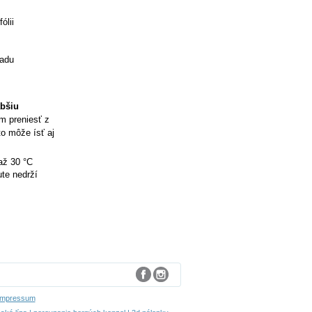
ólii
ladu
abšiu
ím preniesť z
to môže ísť aj
až 30 °C
te nedrží
Impressum