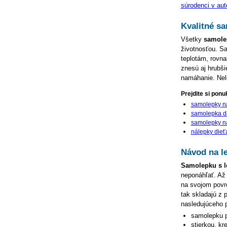
súrodenci v aut
Kvalitné s
Všetky
samolep
životnosťou. Sa
teplotám, rovn
znesú aj hrubš
namáhanie. Nele
Prejdite si ponu
samolepky n
samolepka di
samolepky n
nálepky dieť
Návod na le
Samolepku s l
neponáhľať. Až
na svojom povrc
tak skladajú z 
nasledujúceho 
samolepku p
stierkou, kr