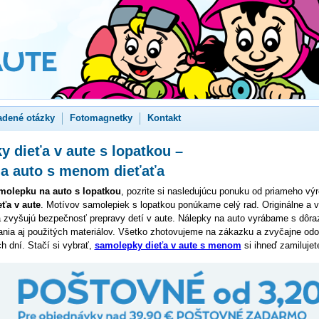
adené otázky
Fotomagnetky
Kontakt
 dieťa v aute s lopatkou –
na auto s menom dieťaťa
molepku na auto s lopatkou
, pozrite si nasledujúcu ponuku od priameho vý
ťa v aute
. Motívov samolepiek s lopatkou ponúkame celý rad. Originálne a 
a zvyšujú bezpečnosť prepravy detí v aute. Nálepky na auto vyrábame s dôr
ania aj použitých materiálov. Všetko zhotovujeme na zákazku a zvyčajne od
h dní. Stačí si vybrať,
samolepky dieťa v aute s menom
si ihneď zamilujet