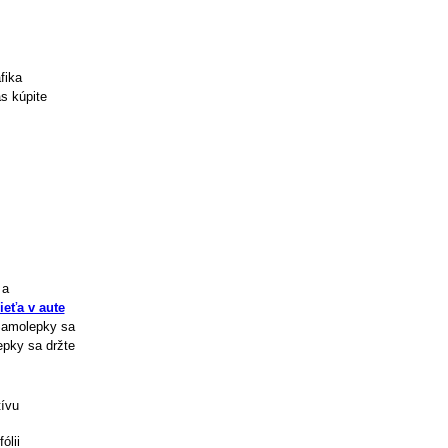
fika
s kúpite
 a
eťa v aute
 Samolepky sa
epky sa držte
tívu
ólii