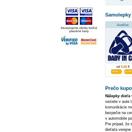
Samolepky 
Dudlíček
Akceptujeme všetky bežné
platobné karty
od
5,06
€
Prečo kupov
Nálepky dieťa 
veziete v aute 
komunikácie me
bezpečie na ce
v automobile p
Pre prípad, že
dieťaťa verejne