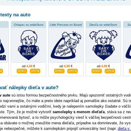
texty na auto
Chlapec so srdiečkom
Little Princess on Board
Dievča so srdiečkom
Su
od
4,58
€
od
4,98
€
od
4,99
€
ať nálepky dieťa v aute?
v aute
sú istou formou bezpečnostného prvku. Majú upozorniť ostatných vodi
to najcennejšie, čo máte a preto idete napríklad aj pomalšie ako ostatné. Sú i
dzi vami a ostatnými vodičmi, kedy je nalepením samolepky žiadate o väčši
ste. Tým, že je možné vytvoriť
samolepky s menom dieťaťa
, stáva sa z n
omenovaná bytosť, a to môže psychologicky viesť k väčšej bezpečnosti cest
 sa obávate o možnej zneužitie mena dieťaťa, prípadne sa domnievate, že vy
 je nebezpečné, môžete k samolepkám pripojiť univerzálny text (napr.
dieťa v