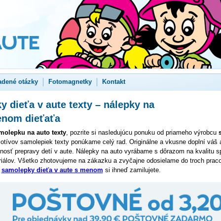
adené otázky
Fotomagnetky
Kontakt
 dieťa v aute texty – nálepky na
enom dieťaťa
molepku na auto texty
, pozrite si nasledujúcu ponuku od priameho výrobcu
otívov samolepiek texty ponúkame celý rad. Originálne a vkusne doplní váš 
osť prepravy detí v aute. Nálepky na auto vyrábame s dôrazom na kvalitu s
riálov. Všetko zhotovujeme na zákazku a zvyčajne odosielame do troch prac
,
samolepky dieťa v aute s menom
si ihneď zamilujete.