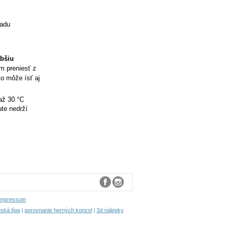
ladu
abšiu
ím preniesť z
to môže ísť aj
až 30 °C
te nedrží
Impressum
ská lípa
|
porovnanie herných konzol
|
3d nálepky