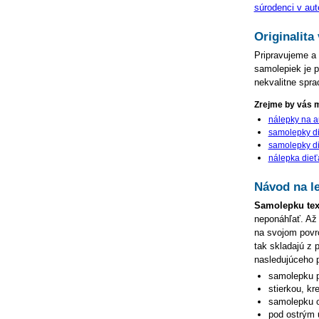
súrodenci v aut
Originalit
Pripravujeme 
samolepiek je p
nekvalitne spr
Zrejme by vás m
nálepky na a
samolepky di
samolepky di
nálepka dieť
Návod na le
Samolepku tex
neponáhľať. Až
na svojom povrc
tak skladajú z 
nasledujúceho 
samolepku p
stierkou, kr
samolepku o
pod ostrým u