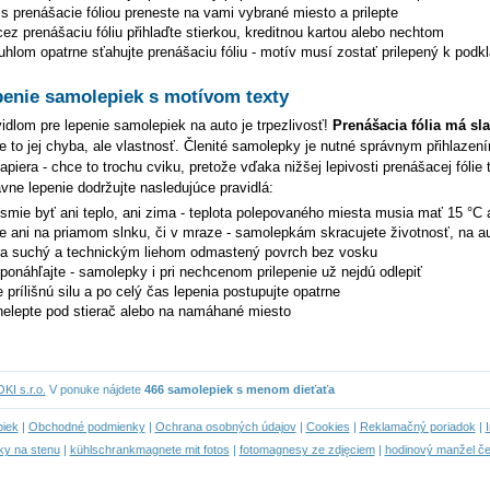
s prenášacie fóliou preneste na vami vybrané miesto a prilepte
z prenášaciu fóliu přihlaďte stierkou, kreditnou kartou alebo nechtom
hlom opatrne sťahujte prenášaciu fóliu - motív musí zostať prilepený k podk
penie samolepiek s motívom texty
dlom pre lepenie samolepiek na auto je trpezlivosť!
Prenášacia fólia má sl
je to jej chyba, ale vlastnosť. Členité samolepky je nutné správnym přihlazen
piera - chce to trochu cviku, pretože vďaka nižšej lepivosti prenášacej fólie 
ávne lepenie dodržujte nasledujúce pravidlá:
esmie byť ani teplo, ani zima - teplota polepovaného miesta musia mať 15 °C 
te ani na priamom slnku, či v mraze - samolepkám skracujete životnosť, na au
na suchý a technickým liehom odmastený povrch bez vosku
eponáhľajte - samolepky i pri nechcenom prilepenie už nejdú odlepiť
 prílišnú silu a po celý čas lepenia postupujte opatrne
elepte pod stierač alebo na namáhané miesto
I s.r.o.
V ponuke nájdete
466 samolepiek s menom dieťaťa
piek
|
Obchodné podmienky
|
Ochrana osobných údajov
|
Cookies
|
Reklamačný poriadok
|
ky na stenu
|
kühlschrankmagnete mit fotos
|
fotomagnesy ze zdjęciem
|
hodinový manžel če