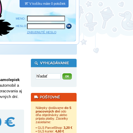
V košíku máte 0 položiek
MENO:
HESLO:
ZABUDNUTÉ HESLO
samolepiek
automobil a
pracovania aj
ovných dní.
Nálepky dodávame
do 5
pracovných dní
odo
dňa objednávky alebo
prijatia platby. Zásielky
zasielame:
• GLS ParcelShop:
3,20 €
• GLS kurier:
4,60 €