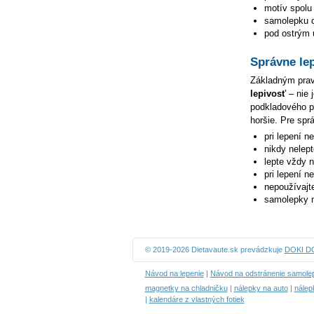
motív spolu 
samolepku ce
pod ostrým u
Správne le
Základným pravi
lepivosť
– nie 
podkladového pa
horšie. Pre spr
pri lepení n
nikdy nelep
lepte vždy 
pri lepení n
nepoužívajte
samolepky n
© 2019-2026 Dietavaute.sk prevádzkuje
DOKI DOK
Návod na lepenie
|
Návod na odstránenie samole
magnetky na chladničku
|
nálepky na auto
|
nálep
|
kalendáre z vlastných fotiek