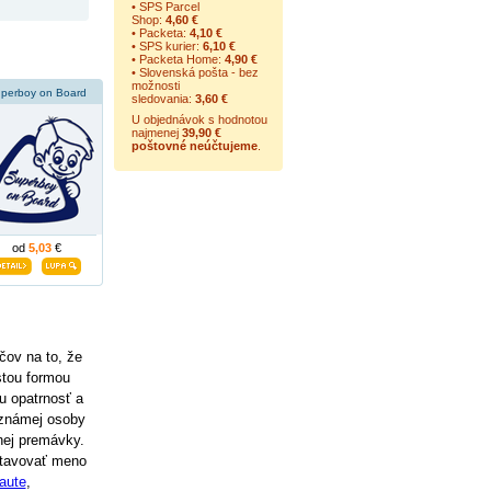
• SPS Parcel
Shop:
4,60 €
• Packeta:
4,10 €
• SPS kurier:
6,10 €
• Packeta Home:
4,90 €
• Slovenská pošta - bez
možnosti
perboy on Board
sledovania:
3,60 €
U objednávok s hodnotou
najmenej
39,90 €
poštovné neúčtujeme
.
od
5,03
€
čov na to, že
stou formou
u opatrnosť a
eznámej osoby
nej premávky.
stavovať meno
 aute
,