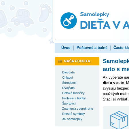
Úvod
Poštovné a balné
Často kl
Samolepky
auto s m
Dievčatá
Ak vyberáte
sa
Chlapci
dieťa v aute
. M
Súrodenci
Dvojčatá
zvyšujú bezpečn
Detské hlavičky
použitých mate
Profesie a hobby
Stačí si vybrať
Športovci
Znamenia zverokruhu
Detské symboly
3D samolepky