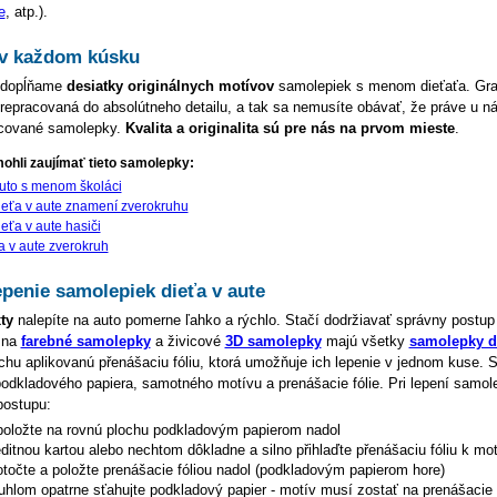
e
, atp.).
a v každom kúsku
a dopĺňame
desiatky originálnych motívov
samolepiek s menom dieťaťa. Gra
repracovaná do absolútneho detailu, a tak sa nemusíte obávať, že práve u ná
acované samolepky.
Kvalita a originalita sú pre nás na prvom mieste
.
ohli zaujímať tieto samolepky:
uto s menom školáci
eťa v aute znamení zverokruhu
eťa v aute hasiči
a v aute zverokruh
penie samolepiek dieťa v aute
ty
nalepíte na auto pomerne ľahko a rýchlo. Stačí dodržiavať správny postup
 na
farebné samolepky
a živicové
3D samolepky
majú všetky
samolepky di
hu aplikovanú přenášaciu fóliu, ktorá umožňuje ich lepenie v jednom kuse.
podkladového papiera, samotného motívu a prenášacie fólie. Pri lepení samol
postupu:
oložte na rovnú plochu podkladovým papierom nadol
editnou kartou alebo nechtom dôkladne a silno přihlaďte přenášaciu fóliu k mo
točte a položte prenášacie fóliou nadol (podkladovým papierom hore)
hlom opatrne sťahujte podkladový papier - motív musí zostať na prenášacie f