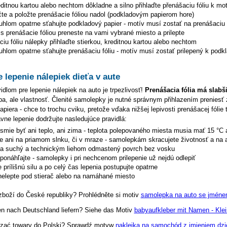
editnou kartou alebo nechtom dôkladne a silno přihlaďte přenášaciu fóliu k mo
čte a položte prenášacie fóliou nadol (podkladovým papierom hore)
uhlom opatrne sťahujte podkladový papier - motív musí zostať na prenášaciu f
s prenášacie fóliou preneste na vami vybrané miesto a prilepte
iu fóliu nálepky přihlaďte stierkou, kreditnou kartou alebo nechtom
hlom opatrne sťahujte prenášaciu fóliu - motív musí zostať prilepený k podk
e lepenie nálepiek dieťa v aute
dlom pre lepenie nálepiek na auto je trpezlivosť!
Prenášacia fólia má slabš
hyba, ale vlastnosť. Členité samolepky je nutné správnym přihlazením preniesť 
piera - chce to trochu cviku, pretože vďaka nižšej lepivosti prenášacej fólie 
ávne lepenie dodržujte nasledujúce pravidlá:
esmie byť ani teplo, ani zima - teplota polepovaného miesta musia mať 15 °C 
te ani na priamom slnku, či v mraze - samolepkám skracujete životnosť a na 
na suchý a technickým liehom odmastený povrch bez vosku
eponáhľajte - samolepky i pri nechcenom prilepenie už nejdú odlepiť
 prílišnú silu a po celý čas lepenia postupujte opatrne
elepte pod stierač alebo na namáhané miesto
zboží do České republiky? Prohlédněte si motiv
samolepka na auto se jménem
en nach Deutschland liefern? Siehe das Motiv
babyaufkleber mit Namen - Klei
zać towary do Polski? Sprawdź motyw
naklejka na samochód z imieniem dzi