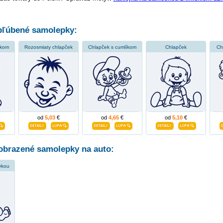
ľúbené samolepky:
ákom
Rozosmiaty chlapček
Chlapček s cumlíkom
Chlapček
Ch
od
5,03
€
od
4,65
€
od
5,10
€
obrazené samolepky na auto:
vkou