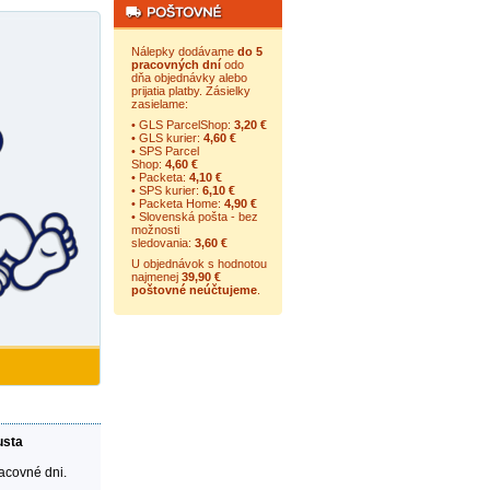
Nálepky dodávame
do 5
pracovných dní
odo
dňa objednávky alebo
prijatia platby. Zásielky
zasielame:
• GLS ParcelShop:
3,20 €
• GLS kurier:
4,60 €
• SPS Parcel
Shop:
4,60 €
• Packeta:
4,10 €
• SPS kurier:
6,10 €
• Packeta Home:
4,90 €
• Slovenská pošta - bez
možnosti
sledovania:
3,60 €
U objednávok s hodnotou
najmenej
39,90 €
poštovné neúčtujeme
.
usta
racovné dni.