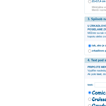
21×17,4 cm
Minimálna v
Menší rozme
3. Spôsob n
U ZRKADLOV
POSIELAME ZR
Môžete sa tak r
kapotu alebo zo
tak, ako je
zrkadlovo 
4. Text pod
PRIPOJTE ME
Vyplňte nasleduj
Ak pole
text
, d
text: