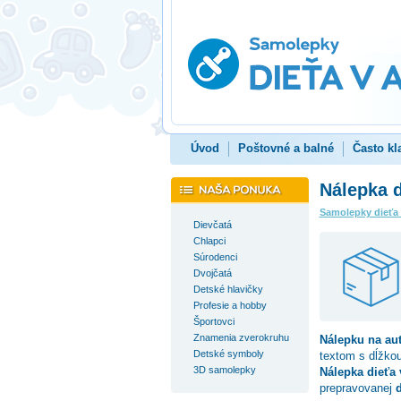
Úvod
Poštovné a balné
Často kl
Nálepka d
Samolepky dieťa
Dievčatá
Chlapci
Súrodenci
Dvojčatá
Detské hlavičky
Profesie a hobby
Športovci
Znamenia zverokruhu
Nálepku na au
Detské symboly
textom s dĺžko
3D samolepky
Nálepka dieťa 
prepravovanej
d