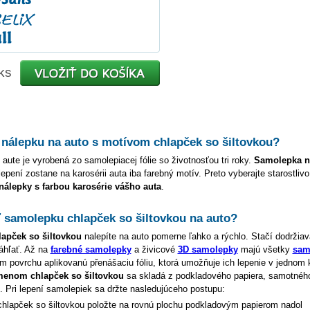
ks
 nálepku na auto s motívom
chlapček so šiltovkou
?
 aute je vyrobená zo samolepiacej fólie so životnosťou tri roky.
Samolepka 
lepení zostane na karosérii auta iba farebný motív. Preto vyberajte starostliv
 nálepky s farbou karosérie vášho auta
.
ť samolepku
chlapček so šiltovkou
na auto?
lapček so šiltovkou
nalepíte na auto pomerne ľahko a rýchlo. Stačí dodržia
áhľať. Až na
farebné samolepky
a živicové
3D samolepky
majú všetky
sam
 povrchu aplikovanú přenášaciu fóliu, ktorá umožňuje ich lepenie v jednom 
 menom
chlapček so šiltovkou
sa skladá z podkladového papiera, samotnéh
e. Pri lepení samolepiek sa držte nasledujúceho postupu:
chlapček so šiltovkou
položte na rovnú plochu podkladovým papierom nadol