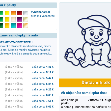
bu z palety
Vybraná farba:
prosím zvoľte farbu
rozmer samolepky na auto
ZAME VŽDY BEZ TEXTU!
samolepke
chlapček so šiltovkou
text, zmení
-3 cm. Šírka sa mení v závislosti na dĺžke
ych textov, ktoré sa zmestia pod samolepku,
.
(šírka × výška)
vaša cena:
4,81
€
(šírka × výška)
vaša cena:
5,12
€
(šírka × výška)
vaša cena:
5,47
€
(šírka × výška)
vaša cena:
5,84
€
(šírka × výška)
vaša cena:
6,23
€
Ak objednáte samolepku dnes
(šírka × výška)
vaša cena:
6,68
€
odošleme ju
v utorok 11. aug
(šírka × výška)
vaša cena:
7,61
€
poštou
(šírka × výška)
vaša cena:
8,69
€
a doma ju budete mať za dalšie tri p