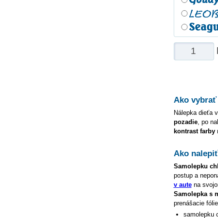
Ako vybrať
Nálepka dieťa v
pozadie
, po na
kontrast farby
Ako nalepi
Samolepku
ch
postup a nepon
v aute
na svojom
Samolepka s
prenášacie fóli
samolepku