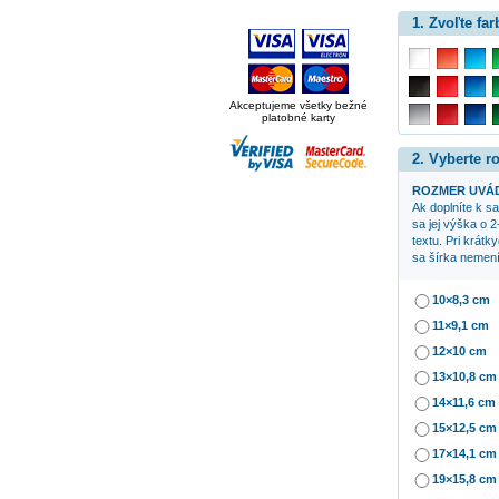
1. Zvoľte far
Akceptujeme všetky bežné
platobné karty
2. Vyberte 
ROZMER UVÁD
Ak doplníte k 
sa jej výška o 2
textu. Pri krátk
sa šírka nemení
10×8,3 cm
11×9,1 cm
12×10 cm
13×10,8 cm
14×11,6 cm
15×12,5 cm
17×14,1 cm
19×15,8 cm