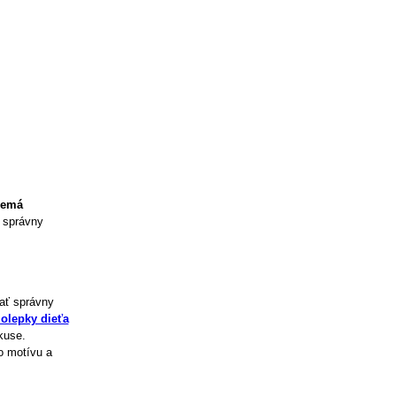
nemá
o správny
vať správny
olepky dieťa
kuse.
o motívu a