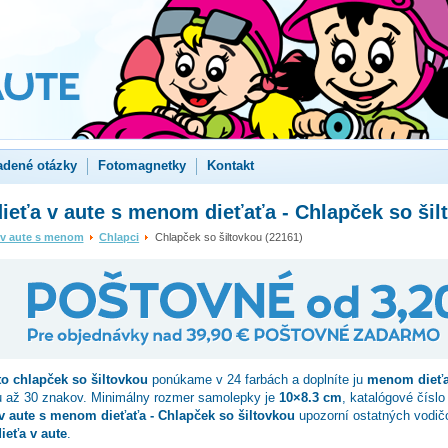
adené otázky
Fotomagnetky
Kontakt
ieťa v aute s menom dieťaťa - Chlapček so šil
 v aute s menom
Chlapci
Chlapček so šiltovkou (22161)
to
chlapček so šiltovkou
ponúkame v 24 farbách a doplníte ju
menom dieťa
u až 30 znakov. Minimálny rozmer samolepky je
10×8.3 cm
, katalógové čísl
v aute s menom dieťaťa - Chlapček so šiltovkou
upozorní ostatných vodič
ieťa v aute
.