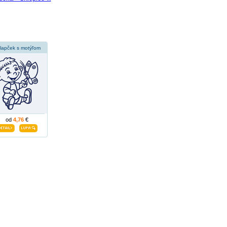
lapček s motýľom
od
4,76
€