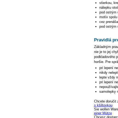
stierkou, kr
nálepku oto
pod ostrým 
motív spolu 
cez prenášac
pod ostrým u
Pravidlá pr
Základným pravi
nie je to jej c
podkladového pa
horšie. Pre spr
pri lepení n
nikdy nelep
lepte vždy 
pri lepení n
nepoužívajte
samolepky n
Chcete doručit 
s kšiltovkou
Sie wollen War
einer Mütze
Chcesz dostarc