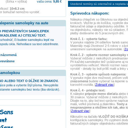
(šírka × výška)
vaša cena:
9,85
€
Uvedené termíny sú orientačné a neplatia vo
eľkosť:
10×8.3 cm
.
r bohužiaľ nemožno vyrobiť.
Sprievodca nákupom:
Nálepka
chlapček so šiltovkou
sa objedná
alepenie samolepky na aute
krokoch. Vložíte ju do košíka, vyplníte do
fakturačné údaje a objednávku odošlite.
na objednávku, nálepky nie sú skladom. 
O PREVRÁTENÝCH SAMOLEPIEK
platby dodávame do 5 pracovných dní.
KADLENIE AJ CITEĽNÚ TEXT.
Krok č. 1 - vyberte farbu:
ozhodnúť, či budete samolepku lepiť na
V ponuke nájdete 24 odtieňov farieb samole
spodu skla. Nehodiace sa text odstrihnete.
Materiály majú životnosť 2-5 rokov v závis
umiestnení samolepiek na automobile. [
Zo
Krok č. 2 - vyberte rozmer samolepky 
 znázornená
Vyberať môžete z niekoľkých prednasta
prevrátene
Pri každej samolepke tiež uvádzame aj 
vyrobiteľnou veľkosť. Menší rozmer naoz
vyrobiť - detaily by boli príliš malé a linky
 samolepkou
Krok č. 3 - vyberte spôsob nalepenia:
V ponuke máte dve možnosti, pričom voľ
NO ALEBO TEXT O DĹŽKE 30 ZNAKOV.
znázornená
budete vyberať na lepenie 
karosérii vozidla. [
Zobraziť viac
]
úce polia a vyberte štýl písma. Nevyplníte
ostanete samolepku bez textu (iba obrázok).
Krok č. 4 - pridajte text:
K nálepke
pripojte meno dieťaťa
alebo t
30 znakov. Vyberať môžete z niekoľkých 
Dbajte na to, aby bol text správne napísan
malá, veľké písmená a diakritiku.
Texty a
neupravujeme a vložíme ich tak, ako i
[
Zobraziť viac
]
Kliknutím na tlačidlo
VLOŽIŤ DO KOŠÍK
konfiguráciu samolepky. Po vyplnení dod
fakturačných údajov objednávku odošlete