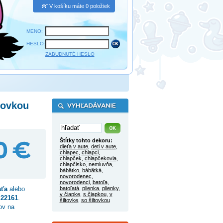
V košíku máte 0 položiek
MENO:
HESLO:
ZABUDNUTÉ HESLO
tovkou
Štítky tohto dekoru:
dieťa v aute
,
deti v aute
,
chlapec
,
chlapci
,
chlapček
,
chlapčekovia
,
chlapčisko
,
nemluvňa
,
bábätko
,
bábätká
,
novorodenec
,
novorodenci
,
batoľa
,
ťa
alebo
batoľatá
,
plienka
,
plienky
,
v čiapke
,
s čiapkou
,
v
o
22161
.
šiltovke
,
so šiltovkou
ov na