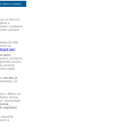
 štátne sviatky!
va vo štyroch
dacie a
 Všetko vyrábame
Podľa vybrané
piacich fólií.
losti na
braziť viac
]
na auto:
vených rozmerov.
najmenšiu možnú
aj nevieme
 veľmi slabé.
bu
tak ako je
samolepky na
ext s dĺžkou až
štýlov písma.
ý, skontrolujte
 mená
ch napíšete!
A
ukončíte
acích a
.