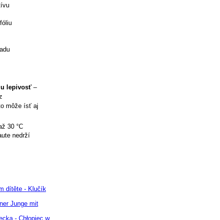
tívu
óliu
ladu
iu lepivosť
–
z
to môže ísť aj
až 30 °C
aute nedrží
 dítěte - Klučík
ner Junge mit
ecka - Chłopiec w