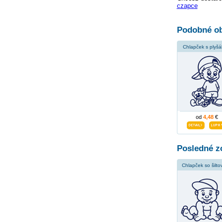
czapce
Podobné ob
Chlapček s plyš
od
4,48
€
Posledné z
Chlapček so šilto