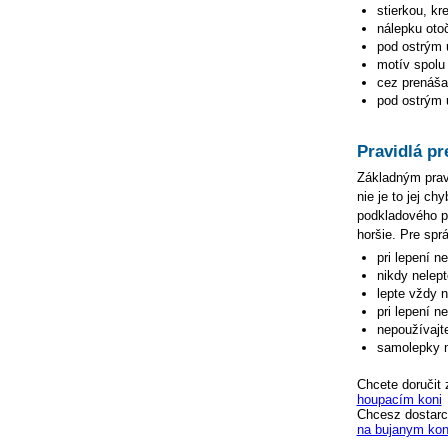
stierkou, kr
nálepku oto
pod ostrým 
motív spolu 
cez prenášac
pod ostrým u
Pravidlá pr
Základným pravi
nie je to jej c
podkladového pa
horšie. Pre spr
pri lepení n
nikdy nelep
lepte vždy 
pri lepení n
nepoužívajte
samolepky n
Chcete doručit 
houpacím koni
Chcesz dostarc
na bujanym kon