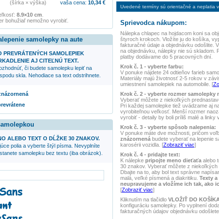
(šírka × výška)
vaša cena:
10,34
€
Uvedené termíny sú orientačné a neplatia vo
eľkosť:
8.9×10 cm
.
r bohužiaľ nemožno vyrobiť.
Sprievodca nákupom:
Nálepka
chlapec na hojdacom koni
sa obj
alepenie samolepky na aute
štyroch krokoch. Vložíte ju do košíka, vy
fakturačné údaje a objednávku odošlite.
na objednávku, nálepky nie sú skladom. 
O PREVRÁTENÝCH SAMOLEPIEK
platby dodávame do 5 pracovných dní.
KADLENIE AJ CITEĽNÚ TEXT.
Krok č. 1 - vyberte farbu:
ozhodnúť, či budete samolepku lepiť na
V ponuke nájdete 24 odtieňov farieb samole
spodu skla. Nehodiace sa text odstrihnete.
Materiály majú životnosť 2-5 rokov v závis
umiestnení samolepiek na automobile. [
Zo
Krok č. 2 - vyberte rozmer samolepky 
 znázornená
Vyberať môžete z niekoľkých prednasta
prevrátene
Pri každej samolepke tiež uvádzame aj 
vyrobiteľnou veľkosť. Menší rozmer naoz
vyrobiť - detaily by boli príliš malé a linky
 samolepkou
Krok č. 3 - vyberte spôsob nalepenia:
V ponuke máte dve možnosti, pričom voľ
NO ALEBO TEXT O DĹŽKE 30 ZNAKOV.
znázornená
budete vyberať na lepenie 
karosérii vozidla. [
Zobraziť viac
]
úce polia a vyberte štýl písma. Nevyplníte
ostanete samolepku bez textu (iba obrázok).
Krok č. 4 - pridajte text:
K nálepke
pripojte meno dieťaťa
alebo t
30 znakov. Vyberať môžete z niekoľkých 
Dbajte na to, aby bol text správne napísan
malá, veľké písmená a diakritiku.
Texty a
neupravujeme a vložíme ich tak, ako i
[
Zobraziť viac
]
Kliknutím na tlačidlo
VLOŽIŤ DO KOŠÍK
konfiguráciu samolepky. Po vyplnení dod
fakturačných údajov objednávku odošlete