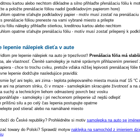
editnou kartou alebo nechtom dôkladne a silno přihlaďte přenášaciu fóliu k mo
čte a položte prenášacie fóliou nadol (podkladovým papierom hore)
uhlom opatrne sťahujte podkladový papier - motív musí zostať na prenášaciu f
s prenášacie fóliou preneste na vami vybrané miesto a prilepte
iu fóliu nálepky přihlaďte stierkou, kreditnou kartou alebo nechtom
hlom opatrne sťahujte prenášaciu fóliu - motív musí zostať prilepený k podk
e lepenie nálepiek dieťa v aute
dlom pre lepenie nálepiek na auto je trpezlivosť!
Prenášacia fólia má slabš
hyba, ale vlastnosť. Členité samolepky je nutné správnym přihlazením preniesť 
piera - chce to trochu cviku, pretože vďaka nižšej lepivosti prenášacej fólie 
ávne lepenie dodržujte nasledujúce pravidlá:
esmie byť ani teplo, ani zima - teplota polepovaného miesta musia mať 15 °C 
te ani na priamom slnku, či v mraze - samolepkám skracujete životnosť a na 
na suchý a technickým liehom odmastený povrch bez vosku
eponáhľajte - samolepky i pri nechcenom prilepenie už nejdú odlepiť
 prílišnú silu a po celý čas lepenia postupujte opatrne
elepte pod stierač alebo na namáhané miesto
zboží do České republiky? Prohlédněte si motiv
samolepka na auto se jménem
zać towary do Polski? Sprawdź motyw
naklejka na samochód z imieniem dzi
iu