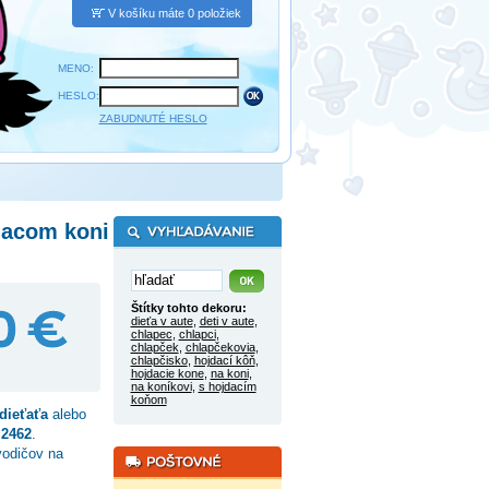
V košíku máte 0 položiek
MENO:
HESLO:
ZABUDNUTÉ HESLO
dacom koni
Štítky tohto dekoru:
dieťa v aute
,
deti v aute
,
chlapec
,
chlapci
,
chlapček
,
chlapčekovia
,
chlapčisko
,
hojdací kôň
,
hojdacie kone
,
na koni
,
na koníkovi
,
s hojdacím
koňom
ieťaťa
alebo
o
2462
.
vodičov na