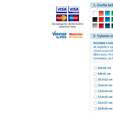
1. Zvoľte far
Akceptujeme všetky bežné
platobné karty
2. Vyberte 
ROZMER UVÁD
Ak doplníte k 
zmení sa jej výš
dĺžke textu. Pri
samolepku, sa š
8,9×10 cm
9,8×11 cm
10,7×12 cm
11,6×13 cm
12,5×14 cm
13,4×15 cm
15,1×17 cm
16,9×19 cm