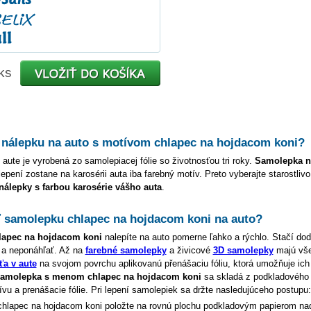
ks
 nálepku na auto s motívom
chlapec na hojdacom koni
?
 aute je vyrobená zo samolepiacej fólie so životnosťou tri roky.
Samolepka 
lepení zostane na karosérii auta iba farebný motív. Preto vyberajte starostliv
 nálepky s farbou karosérie vášho auta
.
ť samolepku
chlapec na hojdacom koni
na auto?
lapec na hojdacom koni
nalepíte na auto pomerne ľahko a rýchlo. Stačí dod
 a neponáhľať. Až na
farebné samolepky
a živicové
3D samolepky
majú vš
ťa v aute
na svojom povrchu aplikovanú přenášaciu fóliu, ktorá umožňuje ich 
amolepka s menom
chlapec na hojdacom koni
sa skladá z podkladového 
u a prenášacie fólie. Pri lepení samolepiek sa držte nasledujúceho postupu:
chlapec na hojdacom koni
položte na rovnú plochu podkladovým papierom na