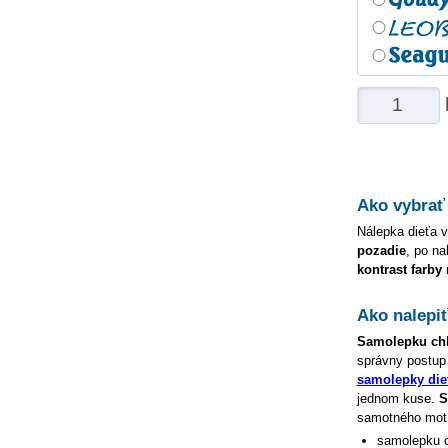
Ako vybrať
Nálepka dieťa v
pozadie
, po na
kontrast farby
Ako nalepi
Samolepku
ch
správny postup
samolepky die
jednom kuse.
S
samotného motív
samolepku