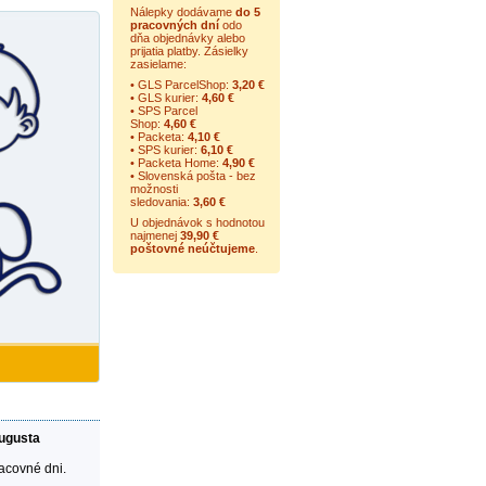
Nálepky dodávame
do 5
pracovných dní
odo
dňa objednávky alebo
prijatia platby. Zásielky
zasielame:
• GLS ParcelShop:
3,20 €
• GLS kurier:
4,60 €
• SPS Parcel
Shop:
4,60 €
• Packeta:
4,10 €
• SPS kurier:
6,10 €
• Packeta Home:
4,90 €
• Slovenská pošta - bez
možnosti
sledovania:
3,60 €
U objednávok s hodnotou
najmenej
39,90 €
poštovné neúčtujeme
.
augusta
racovné dni.