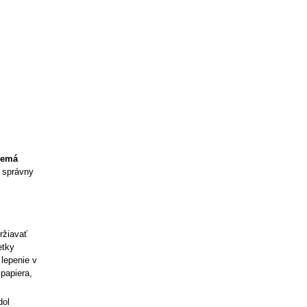
nemá
o správny
ržiavať
etky
lepenie v
papiera,
dol