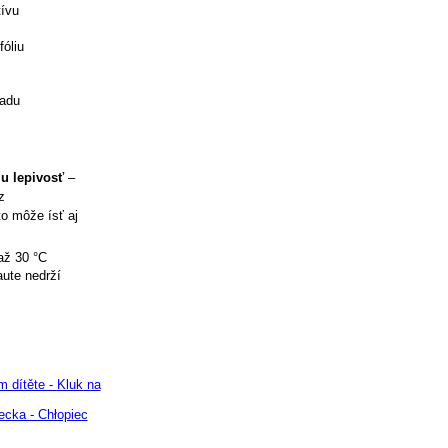
tívu
óliu
ladu
iu lepivosť
–
z
to môže ísť aj
až 30 °C
aute nedrží
 dítěte - Kluk na
ecka - Chłopiec