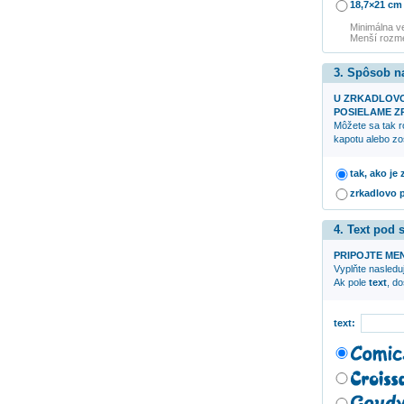
18,7×21 cm
Minimálna v
Menší rozme
3. Spôsob n
U ZRKADLOV
POSIELAME ZR
Môžete sa tak r
kapotu alebo zo
tak, ako je
zrkadlovo 
4. Text pod
PRIPOJTE ME
Vyplňte nasleduj
Ak pole
text
, d
text: