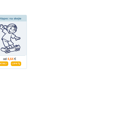
hlapec na skejte
od
4,64
€