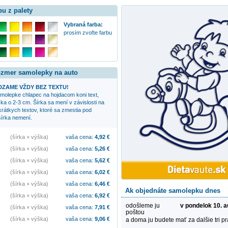
bu z palety
Vybraná farba:
prosím zvoľte farbu
rozmer samolepky na auto
ZAME VŽDY BEZ TEXTU!
samolepke
chlapec na hojdacom koni
text,
ka o 2-3 cm. Šírka sa mení v závislosti na
 krátkych textov, ktoré sa zmestia pod
írka nemení.
(šírka × výška)
vaša cena:
4,92
€
(šírka × výška)
vaša cena:
5,26
€
(šírka × výška)
vaša cena:
5,62
€
(šírka × výška)
vaša cena:
6,02
€
(šírka × výška)
vaša cena:
6,46
€
Ak objednáte samolepku dnes
(šírka × výška)
vaša cena:
6,92
€
odošleme ju
v pondelok 10. 
(šírka × výška)
vaša cena:
7,91
€
poštou
(šírka × výška)
vaša cena:
9,06
€
a doma ju budete mať za dalšie tri p