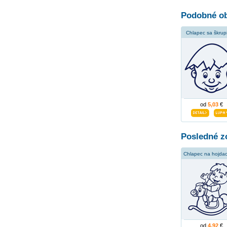
Podobné ob
Chlapec sa škrup
od
5,03
€
Posledné z
od
4,92
€