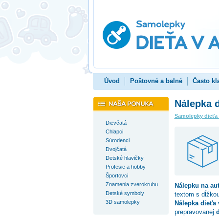
Úvod
Poštovné a balné
Často kl
Nálepka d
Samolepky dieťa
Dievčatá
Chlapci
Súrodenci
Dvojčatá
Detské hlavičky
Profesie a hobby
Športovci
Znamenia zverokruhu
Nálepku na au
Detské symboly
textom s dĺžko
3D samolepky
Nálepka dieťa
prepravovanej
d