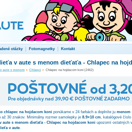
adené otázky
Fotomagnetky
Kontakt
ieťa v aute s menom dieťaťa - Chlapec na hoj
 v aute s menom
Chlapci
Chlapec na hojdacom koni (2462)
to
chlapec na hojdacom koni
ponúkame v 24 farbách a doplníte ju
menom d
u až 30 znakov. Minimálny rozmer samolepky je
8.9×10 cm
, katalógové čísl
 v aute s menom dieťaťa - Chlapec na hojdacom koni
upozorní ostatných 
ieťa v aute
.