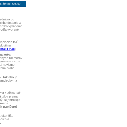
 štátne sviatky!
ednáva vo
plníte dodacie a
 Všetko vyrábame
Podľa vybrané
piacich fólií.
losti na
braziť viac
]
na auto:
vených rozmerov.
najmenšiu možnú
aj nevieme
 veľmi slabé.
bu
tak ako je
samolepky na
ext s dĺžkou až
štýlov písma.
ý, skontrolujte
 mená
ch napíšete!
A
ukončíte
acích a
.