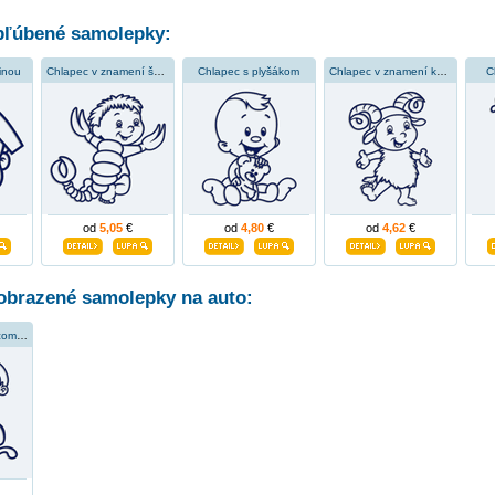
ľúbené samolepky:
inou
Chlapec v znamení škorpióna
Chlapec s plyšákom
Chlapec v znamení kozorožca
C
od
5,05
€
od
4,80
€
od
4,62
€
obrazené samolepky na auto:
Chlapec na hojdacom koni