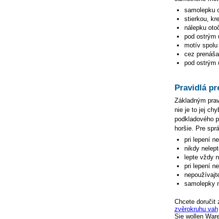
samolepku
stierkou, kr
nálepku oto
pod ostrým 
motív spolu 
cez prenášac
pod ostrým u
Pravidlá pr
Základným pravi
nie je to jej c
podkladového pa
horšie. Pre spr
pri lepení n
nikdy nelep
lepte vždy 
pri lepení n
nepoužívajte
samolepky n
Chcete doručit 
zvěrokruhu vah
Sie wollen War