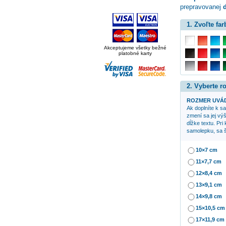
prepravovanej
d
1. Zvoľte far
Akceptujeme všetky bežné
platobné karty
2. Vyberte 
ROZMER UVÁD
Ak doplníte k 
zmení sa jej výš
dĺžke textu. Pri
samolepku, sa š
10×7 cm
11×7,7 cm
12×8,4 cm
13×9,1 cm
14×9,8 cm
15×10,5 cm
17×11,9 cm