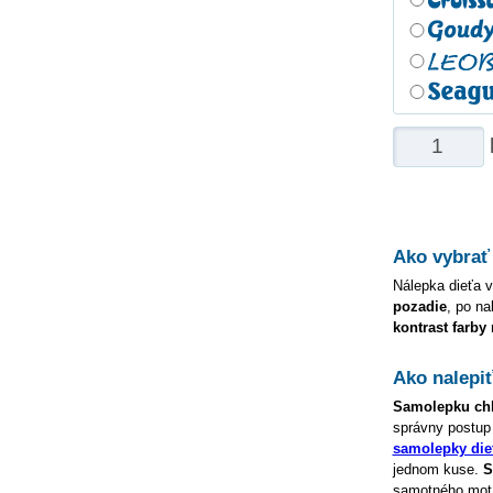
Ako vybrať
Nálepka dieťa v
pozadie
, po na
kontrast farby
Ako nalepi
Samolepku
ch
správny postup
samolepky die
jednom kuse.
S
samotného motív