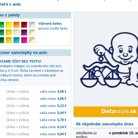
ieťa v aute
.
bu z palety
Vybraná farba:
prosím zvoľte farbu
rozmer samolepky na auto
ZAME VŽDY BEZ TEXTU!
samolepke
chlapec vo zverokruhu váh
text,
ka o 2-3 cm. Šírka sa mení v závislosti na
 krátkych textov, ktoré sa zmestia pod
írka nemení.
(šírka × výška)
vaša cena:
4,58
€
(šírka × výška)
vaša cena:
4,85
€
(šírka × výška)
vaša cena:
5,13
€
(šírka × výška)
vaša cena:
5,44
€
(šírka × výška)
vaša cena:
5,78
€
Ak objednáte samolepku dnes
(šírka × výška)
vaša cena:
6,14
€
odošleme ju
v pondelok 10. 
(šírka × výška)
vaša cena:
6,94
€
poštou