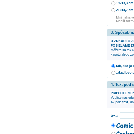
19×13,3 cm
21×14,7 cm
Minimálna v
Menší rozme
3. Spôsob n
U ZRKADLOV
POSIELAME ZR
Môžete sa tak r
kapotu alebo zo
tak, ako je
zrkadlovo 
4. Text pod
PRIPOJTE ME
Vyplňte nasleduj
Ak pole
text
, d
text: