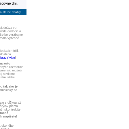
racovné dni.
 štátne sviatky!
bjednáva vo
plníte dodacie a
 Všetko vyrábame
Podľa vybrané
piacich fólií.
losti na
braziť viac
]
na auto:
vených rozmerov.
najmenšiu možnú
aj nevieme
 veľmi slabé.
bu
tak ako je
samolepky na
ext s dĺžkou až
štýlov písma.
ý, skontrolujte
 mená
ch napíšete!
A
ukončíte