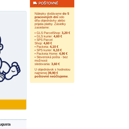
Nálepky dodávame
do 5
pracovných dní
odo
dňa objednávky alebo
prijatia platby. Zásielky
zasielame:
• GLS ParcelShop:
3,20 €
• GLS kurier:
4,60 €
• SPS Parcel
Shop:
4,60 €
• Packeta:
4,10 €
• SPS kurier:
6,10 €
• Packeta Home:
4,90 €
• Slovenská pošta - bez
možnosti
sledovania:
3,60 €
U objednávok s hodnotou
najmenej
39,90 €
poštovné neúčtujeme
.
augusta