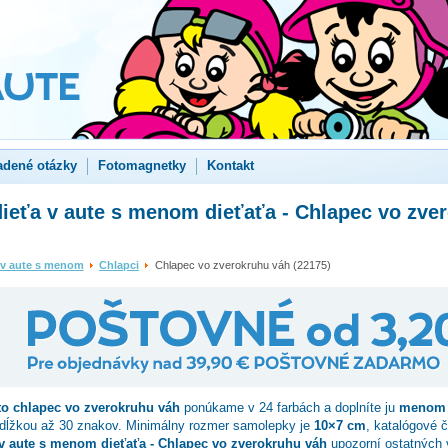
adené otázky
Fotomagnetky
Kontakt
ieťa v aute s menom dieťaťa - Chlapec vo zve
 v aute s menom
Chlapci
Chlapec vo zverokruhu váh (22175)
to
chlapec vo zverokruhu váh
ponúkame v 24 farbách a doplníte ju
menom 
 dĺžkou až 30 znakov. Minimálny rozmer samolepky je
10×7 cm
, katalógové 
v aute s menom dieťaťa - Chlapec vo zverokruhu váh
upozorní ostatných 