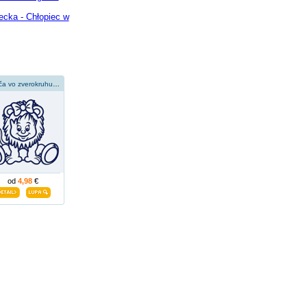
ecka - Chłopiec w
Dievča vo zverokruhu leva
od
4,98
€