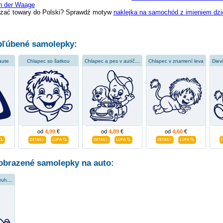
en der Waage
zać towary do Polski? Sprawdź motyw
naklejka na samochód z imieniem dzi
ľúbené samolepky:
aute
Chlapec so šatkou
Chlapec a pes v autíčku
Chlapec v znamení leva
od
4,99
€
od
4,89
€
od
4,60
€
obrazené samolepky na auto:
Chlapec vo zverokruhu váh