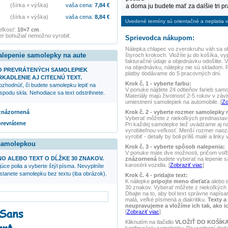
(šírka × výška)
vaša cena:
7,84
€
a doma ju budete mať za dalšie tri p
(šírka × výška)
vaša cena:
8,84
€
Uvedené termíny sú orientačné a neplatia vo
eľkosť:
10×7 cm
.
r bohužiaľ nemožno vyrobiť.
Sprievodca nákupom:
Nálepka
chlapec vo zverokruhu váh
sa o
alepenie samolepky na aute
štyroch krokoch. Vložíte ju do košíka, vy
fakturačné údaje a objednávku odošlite.
na objednávku, nálepky nie sú skladom. 
O PREVRÁTENÝCH SAMOLEPIEK
platby dodávame do 5 pracovných dní.
KADLENIE AJ CITEĽNÚ TEXT.
Krok č. 1 - vyberte farbu:
ozhodnúť, či budete samolepku lepiť na
V ponuke nájdete 24 odtieňov farieb samole
spodu skla. Nehodiace sa text odstrihnete.
Materiály majú životnosť 2-5 rokov v závis
umiestnení samolepiek na automobile. [
Zo
Krok č. 2 - vyberte rozmer samolepky 
 znázornená
Vyberať môžete z niekoľkých prednasta
prevrátene
Pri každej samolepke tiež uvádzame aj 
vyrobiteľnou veľkosť. Menší rozmer naoz
vyrobiť - detaily by boli príliš malé a linky
 samolepkou
Krok č. 3 - vyberte spôsob nalepenia:
V ponuke máte dve možnosti, pričom voľ
NO ALEBO TEXT O DĹŽKE 30 ZNAKOV.
znázornená
budete vyberať na lepenie 
karosérii vozidla. [
Zobraziť viac
]
úce polia a vyberte štýl písma. Nevyplníte
ostanete samolepku bez textu (iba obrázok).
Krok č. 4 - pridajte text:
K nálepke
pripojte meno dieťaťa
alebo t
30 znakov. Vyberať môžete z niekoľkých 
Dbajte na to, aby bol text správne napísan
malá, veľké písmená a diakritiku.
Texty a
neupravujeme a vložíme ich tak, ako i
[
Zobraziť viac
]
Kliknutím na tlačidlo
VLOŽIŤ DO KOŠÍK