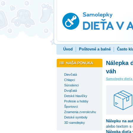
Úvod
Poštovné a balné
Často kl
Nálepka d
váh
Dievčatá
Samolepky dieťa
Chlapci
Súrodenci
Dvojčatá
Detské hlavičky
Profesie a hobby
Športovci
Znamenia zverokruhu
Detské symboly
Nálepku na au
3D samolepky
alebo textom s
Nálepka dieťa 