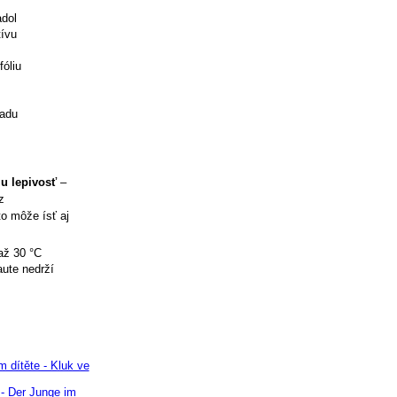
dol
tívu
óliu
ladu
iu lepivosť
–
z
to môže ísť aj
až 30 °C
aute nedrží
 dítěte - Kluk ve
- Der Junge im