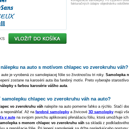
konfiguráciu samolepky. Po vyplnení dod
fakturačných údajov objednávku odošlete
ks
 nálepku na auto s motívom
chlapec vo zverokruhu váh
?
 aute je vyrobená zo samolepiacej fólie so životnosťou tri roky.
Samolepka 
lepení zostane na karosérii auta iba farebný motív. Preto vyberajte starostliv
 nálepky s farbou karosérie vášho auta
.
ť samolepku
chlapec vo zverokruhu váh
na auto?
lapec vo zverokruhu váh
nalepíte na auto pomerne ľahko a rýchlo. Stačí do
 a neponáhľať. Až na
farebné samolepky
a živicové
3D samolepky
majú vš
ťa v aute
na svojom povrchu aplikovanú přenášaciu fóliu, ktorá umožňuje ich 
amolepka s menom
chlapec vo zverokruhu váh
sa skladá z podkladového 
u a prenášacie fólie. Pri lepení samolepiek sa držte nasledujúceho postupu: