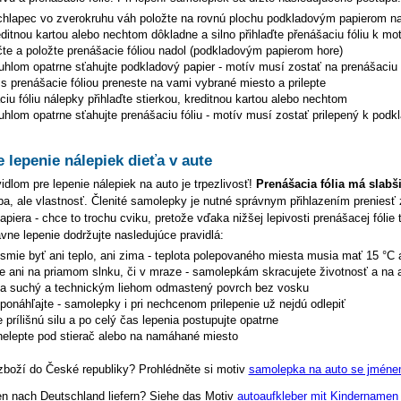
chlapec vo zverokruhu váh
položte na rovnú plochu podkladovým papierom na
editnou kartou alebo nechtom dôkladne a silno přihlaďte přenášaciu fóliu k mo
čte a položte prenášacie fóliou nadol (podkladovým papierom hore)
uhlom opatrne sťahujte podkladový papier - motív musí zostať na prenášaciu f
s prenášacie fóliou preneste na vami vybrané miesto a prilepte
iu fóliu nálepky přihlaďte stierkou, kreditnou kartou alebo nechtom
hlom opatrne sťahujte prenášaciu fóliu - motív musí zostať prilepený k podk
e lepenie nálepiek dieťa v aute
dlom pre lepenie nálepiek na auto je trpezlivosť!
Prenášacia fólia má slabš
hyba, ale vlastnosť. Členité samolepky je nutné správnym přihlazením preniesť 
piera - chce to trochu cviku, pretože vďaka nižšej lepivosti prenášacej fólie 
ávne lepenie dodržujte nasledujúce pravidlá:
esmie byť ani teplo, ani zima - teplota polepovaného miesta musia mať 15 °C 
te ani na priamom slnku, či v mraze - samolepkám skracujete životnosť a na 
na suchý a technickým liehom odmastený povrch bez vosku
eponáhľajte - samolepky i pri nechcenom prilepenie už nejdú odlepiť
 prílišnú silu a po celý čas lepenia postupujte opatrne
elepte pod stierač alebo na namáhané miesto
zboží do České republiky? Prohlédněte si motiv
samolepka na auto se jménem
en nach Deutschland liefern? Siehe das Motiv
autoaufkleber mit Kindernamen 