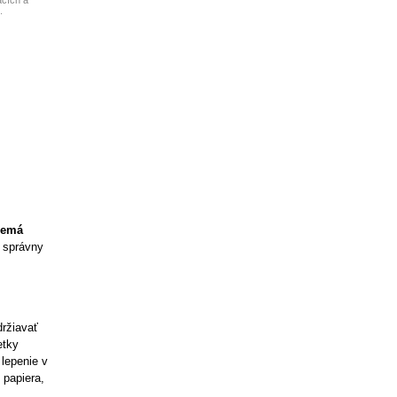
acích a
.
nemá
o správny
držiavať
etky
lepenie v
papiera,