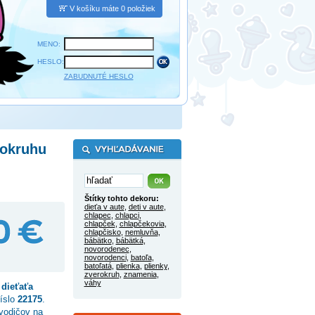
V košíku máte 0 položiek
MENO:
HESLO:
ZABUDNUTÉ HESLO
rokruhu
Štítky tohto dekoru:
dieťa v aute
,
deti v aute
,
chlapec
,
chlapci
,
chlapček
,
chlapčekovia
,
chlapčisko
,
nemluvňa
,
bábätko
,
bábätká
,
novorodenec
,
novorodenci
,
batoľa
,
batoľatá
,
plienka
,
plienky
,
zverokruh
,
znamenia
,
váhy
dieťaťa
číslo
22175
.
vodičov na