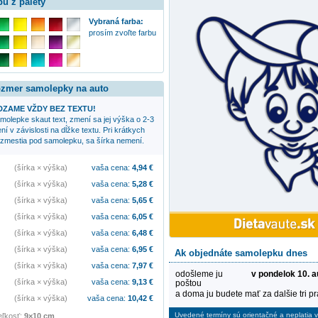
bu z palety
Vybraná farba:
prosím zvoľte farbu
rozmer samolepky na auto
ZAME VŽDY BEZ TEXTU!
samolepke
skaut
text, zmení sa jej výška o 2-3
í v závislosti na dĺžke textu. Pri krátkych
a zmestia pod samolepku, sa šírka nemení.
(šírka × výška)
vaša cena:
4,94
€
(šírka × výška)
vaša cena:
5,28
€
(šírka × výška)
vaša cena:
5,65
€
(šírka × výška)
vaša cena:
6,05
€
(šírka × výška)
vaša cena:
6,48
€
(šírka × výška)
vaša cena:
6,95
€
Ak objednáte samolepku dnes
(šírka × výška)
vaša cena:
7,97
€
odošleme ju
v pondelok 10. 
(šírka × výška)
vaša cena:
9,13
€
poštou
a doma ju budete mať za dalšie tri p
(šírka × výška)
vaša cena:
10,42
€
Uvedené termíny sú orientačné a neplatia vo
eľkosť:
9×10 cm
.