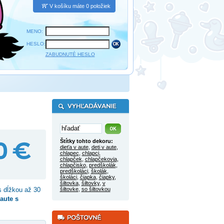
V košíku máte 0 položiek
MENO:
HESLO:
ZABUDNUTÉ HESLO
Štítky tohto dekoru:
dieťa v aute
,
deti v aute
,
chlapec
,
chlapci
,
chlapček
,
chlapčekovia
,
chlapčisko
,
predškolák
,
predškoláci
,
školák
,
školáci
,
čiapka
,
čiapky
,
šiltovka
,
šiltovky
,
v
 dĺžkou až 30
šiltovke
,
so šiltovkou
aute s