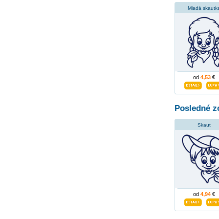
Mladá skautk
od
4,53
€
Posledné z
Skaut
od
4,94
€