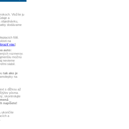
okoch. Vložíte ju
údaje a
a objednávku,
platby dodávame
piacich fólií.
losti na
braziť viac
]
na auto:
vených rozmerov.
najmenšiu možnú
aj nevieme
 veľmi slabé.
bu
tak ako je
samolepky na
ext s dĺžkou až
štýlov písma.
ý, skontrolujte
 mená
ch napíšete!
A
ukončíte
acích a
.