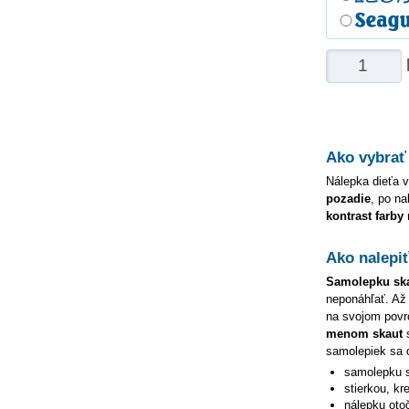
Ako vybrať
Nálepka dieťa v
pozadie
, po na
kontrast farby
Ako nalepi
Samolepku
sk
neponáhľať. Až
na svojom povrc
menom
skaut
s
samolepiek sa 
samolepku
stierkou, kr
nálepku oto