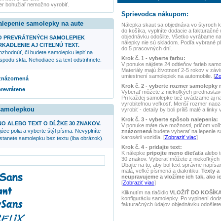
r bohužiaľ nemožno vyrobiť.
Sprievodca nákupom:
alepenie samolepky na aute
Nálepka
skaut
sa objednáva vo štyroch kr
do košíka, vyplníte dodacie a fakturačné 
objednávku odošlite. Všetko vyrábame n
O PREVRÁTENÝCH SAMOLEPIEK
nálepky nie sú skladom. Podľa vybrané 
KADLENIE AJ CITEĽNÚ TEXT.
do 5 pracovných dní.
ozhodnúť, či budete samolepku lepiť na
Krok č. 1 - vyberte farbu:
spodu skla. Nehodiace sa text odstrihnete.
V ponuke nájdete 24 odtieňov farieb samole
Materiály majú životnosť 2-5 rokov v závis
umiestnení samolepiek na automobile. [
Zo
 znázornená
Krok č. 2 - vyberte rozmer samolepky 
prevrátene
Vyberať môžete z niekoľkých prednasta
Pri každej samolepke tiež uvádzame aj 
vyrobiteľnou veľkosť. Menší rozmer naoz
 samolepkou
vyrobiť - detaily by boli príliš malé a linky
Krok č. 3 - vyberte spôsob nalepenia:
NO ALEBO TEXT O DĹŽKE 30 ZNAKOV.
V ponuke máte dve možnosti, pričom voľ
úce polia a vyberte štýl písma. Nevyplníte
znázornená
budete vyberať na lepenie 
karosérii vozidla. [
Zobraziť viac
]
ostanete samolepku bez textu (iba obrázok).
Krok č. 4 - pridajte text:
K nálepke
pripojte meno dieťaťa
alebo t
30 znakov. Vyberať môžete z niekoľkých 
Dbajte na to, aby bol text správne napísan
malá, veľké písmená a diakritiku.
Texty a
neupravujeme a vložíme ich tak, ako i
[
Zobraziť viac
]
Kliknutím na tlačidlo
VLOŽIŤ DO KOŠÍK
konfiguráciu samolepky. Po vyplnení dod
fakturačných údajov objednávku odošlete