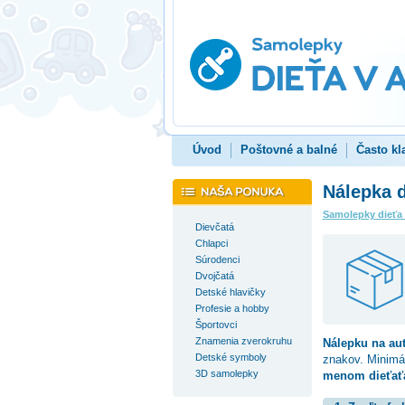
Úvod
Poštovné a balné
Často kl
Nálepka d
Samolepky dieťa
Dievčatá
Chlapci
Súrodenci
Dvojčatá
Detské hlavičky
Profesie a hobby
Športovci
Znamenia zverokruhu
Nálepku na au
Detské symboly
znakov. Minimá
3D samolepky
menom dieťaťa