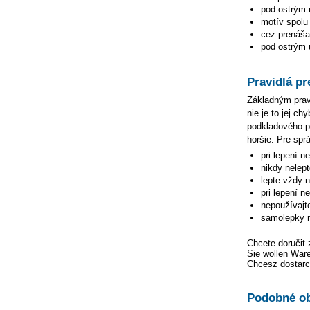
pod ostrým 
motív spolu 
cez prenášac
pod ostrým u
Pravidlá pr
Základným pravi
nie je to jej c
podkladového pa
horšie. Pre spr
pri lepení n
nikdy nelep
lepte vždy 
pri lepení n
nepoužívajte
samolepky n
Chcete doručit 
Sie wollen War
Chcesz dostarc
Podobné ob