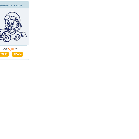
emluvňa v aute
od
5,01
€