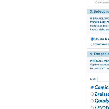
Menší rozme
3. Spôsob n
U ZRKADLOV
POSIELAME ZR
Môžete sa tak r
kapotu alebo zo
tak, ako je
zrkadlovo 
4. Text pod
PRIPOJTE ME
Vyplňte nasleduj
Ak pole
text
, d
text: