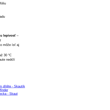
óliu
ladu
iu lepivosť
–
z
to môže ísť aj
až 30 °C
aute nedrží
 dítěte - Skautík
finder
ecka - Skaut