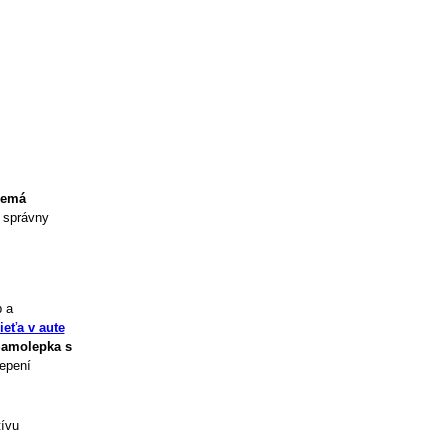
nemá
o správny
p a
eťa v aute
amolepka s
lepení
tívu