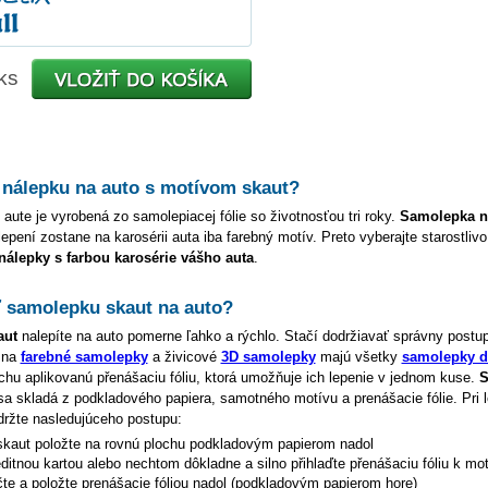
ks
 nálepku na auto s motívom
skaut
?
 aute je vyrobená zo samolepiacej fólie so životnosťou tri roky.
Samolepka 
lepení zostane na karosérii auta iba farebný motív. Preto vyberajte starostliv
 nálepky s farbou karosérie vášho auta
.
ť samolepku
skaut
na auto?
aut
nalepíte na auto pomerne ľahko a rýchlo. Stačí dodržiavať správny postu
 na
farebné samolepky
a živicové
3D samolepky
majú všetky
samolepky di
hu aplikovanú přenášaciu fóliu, ktorá umožňuje ich lepenie v jednom kuse.
S
a skladá z podkladového papiera, samotného motívu a prenášacie fólie. Pri 
držte nasledujúceho postupu:
skaut
položte na rovnú plochu podkladovým papierom nadol
editnou kartou alebo nechtom dôkladne a silno přihlaďte přenášaciu fóliu k mo
čte a položte prenášacie fóliou nadol (podkladovým papierom hore)