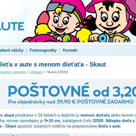
adené otázky
Fotomagnetky
Kontakt
ieťa v aute s menom dieťaťa - Skaut
 v aute s menom
Chlapci
Skaut (22520)
to
skaut
ponúkame v 24 farbách a doplníte ju
menom dieťaťa
alebo textom s
lny rozmer samolepky je
9×10 cm
, katalógové číslo
22520
.
Nálepka dieťa v 
 - Skaut
upozorní ostatných vodičov na prepravovanej
dieťa v aute
.