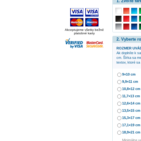
1. Zvoľte far
Akceptujeme všetky bežné
platobné karty
2. Vyberte 
ROZMER UVÁD
Ak doplníte k 
cm. Šírka sa men
textov, ktoré s
9×10 cm
9,9×11 cm
10,8×12 cm
11,7×13 cm
12,6×14 cm
13,5×15 cm
15,3×17 cm
17,1×19 cm
18,9×21 cm
Minimálna v