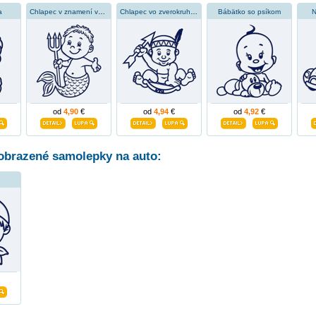
a
Chlapec v znamení vodnára
Chlapec vo zverokruhu strelca
Bábätko so psíkom
N
od
4,90
€
od
4,94
€
od
4,92
€
obrazené samolepky na auto: