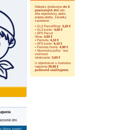
Nálepky dodávame
do 5
pracovných dní
odo
dňa objednávky alebo
prijatia platby. Zásielky
zasielame:
• GLS ParcelShop:
3,20 €
• GLS kurier:
4,60 €
• SPS Parcel
Shop:
4,60 €
• Packeta:
4,10 €
• SPS kurier:
6,10 €
• Packeta Home:
4,90 €
• Slovenská pošta - bez
možnosti
sledovania:
3,60 €
U objednávok s hodnotou
najmenej
39,90 €
poštovné neúčtujeme
.
augusta
racovné dni.
 štátne sviatky!