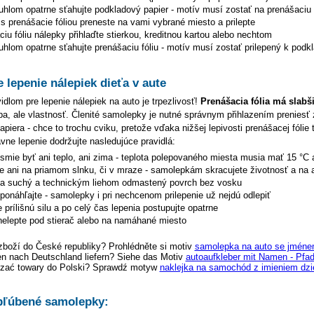
uhlom opatrne sťahujte podkladový papier - motív musí zostať na prenášaciu f
s prenášacie fóliou preneste na vami vybrané miesto a prilepte
iu fóliu nálepky přihlaďte stierkou, kreditnou kartou alebo nechtom
hlom opatrne sťahujte prenášaciu fóliu - motív musí zostať prilepený k podk
e lepenie nálepiek dieťa v aute
dlom pre lepenie nálepiek na auto je trpezlivosť!
Prenášacia fólia má slabš
hyba, ale vlastnosť. Členité samolepky je nutné správnym přihlazením preniesť 
piera - chce to trochu cviku, pretože vďaka nižšej lepivosti prenášacej fólie 
ávne lepenie dodržujte nasledujúce pravidlá:
esmie byť ani teplo, ani zima - teplota polepovaného miesta musia mať 15 °C 
te ani na priamom slnku, či v mraze - samolepkám skracujete životnosť a na 
na suchý a technickým liehom odmastený povrch bez vosku
eponáhľajte - samolepky i pri nechcenom prilepenie už nejdú odlepiť
 prílišnú silu a po celý čas lepenia postupujte opatrne
elepte pod stierač alebo na namáhané miesto
zboží do České republiky? Prohlédněte si motiv
samolepka na auto se jménem
en nach Deutschland liefern? Siehe das Motiv
autoaufkleber mit Namen - Pfad
zać towary do Polski? Sprawdź motyw
naklejka na samochód z imieniem dzi
ľúbené samolepky: