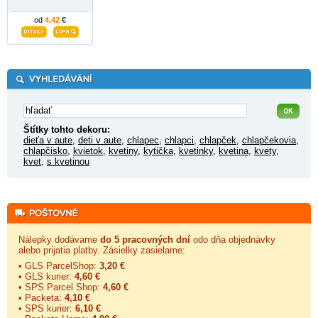
od
4,42
€
Štítky tohto dekoru:
dieťa v aute
,
deti v aute
,
chlapec
,
chlapci
,
chlapček
,
chlapčekovia
,
chlapčisko
,
kvietok
,
kvetiny
,
kytička
,
kvetinky
,
kvetina
,
kvety
,
kvet
,
s kvetinou
Nálepky dodávame
do 5 pracovných dní
odo dňa objednávky
alebo prijatia platby. Zásielky zasielame:
• GLS ParcelShop:
3,20 €
• GLS kurier:
4,60 €
• SPS Parcel Shop:
4,60 €
• Packeta:
4,10 €
• SPS kurier:
6,10 €