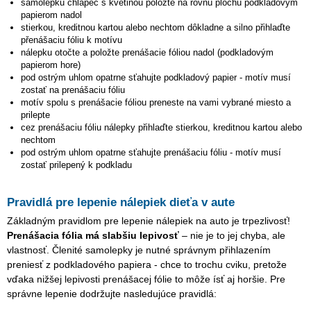
samolepku
chlapec s kvetinou
položte na rovnú plochu podkladovým
papierom nadol
stierkou, kreditnou kartou alebo nechtom dôkladne a silno přihlaďte
přenášaciu fóliu k motívu
nálepku otočte a položte prenášacie fóliou nadol (podkladovým
papierom hore)
pod ostrým uhlom opatrne sťahujte podkladový papier - motív musí
zostať na prenášaciu fóliu
motív spolu s prenášacie fóliou preneste na vami vybrané miesto a
prilepte
cez prenášaciu fóliu nálepky přihlaďte stierkou, kreditnou kartou alebo
nechtom
pod ostrým uhlom opatrne sťahujte prenášaciu fóliu - motív musí
zostať prilepený k podkladu
Pravidlá pre lepenie nálepiek dieťa v aute
Základným pravidlom pre lepenie nálepiek na auto je trpezlivosť!
Prenášacia fólia má slabšiu lepivosť
– nie je to jej chyba, ale
vlastnosť. Členité samolepky je nutné správnym přihlazením
preniesť z podkladového papiera - chce to trochu cviku, pretože
vďaka nižšej lepivosti prenášacej fólie to môže ísť aj horšie. Pre
správne lepenie dodržujte nasledujúce pravidlá: