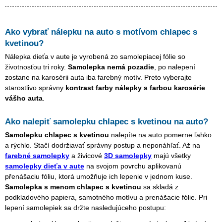
Ako vybrať nálepku na auto s motívom
chlapec s
kvetinou
?
Nálepka dieťa v aute je vyrobená zo samolepiacej fólie so
životnosťou tri roky.
Samolepka nemá pozadie
, po nalepení
zostane na karosérii auta iba farebný motív. Preto vyberajte
starostlivo správny
kontrast farby nálepky s farbou karosérie
vášho auta
.
Ako nalepiť samolepku
chlapec s kvetinou
na auto?
Samolepku
chlapec s kvetinou
nalepíte na auto pomerne ľahko
a rýchlo. Stačí dodržiavať správny postup a neponáhľať. Až na
farebné samolepky
a živicové
3D samolepky
majú všetky
samolepky dieťa v aute
na svojom povrchu aplikovanú
přenášaciu fóliu, ktorá umožňuje ich lepenie v jednom kuse.
Samolepka s menom
chlapec s kvetinou
sa skladá z
podkladového papiera, samotného motívu a prenášacie fólie. Pri
lepení samolepiek sa držte nasledujúceho postupu: