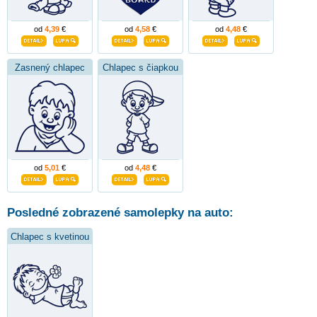
od
4,39
€
od
4,58
€
od
4,48
€
Zasnený chlapec
Chlapec s čiapkou
od
5,01
€
od
4,48
€
Posledné zobrazené samolepky na auto:
Chlapec s kvetinou