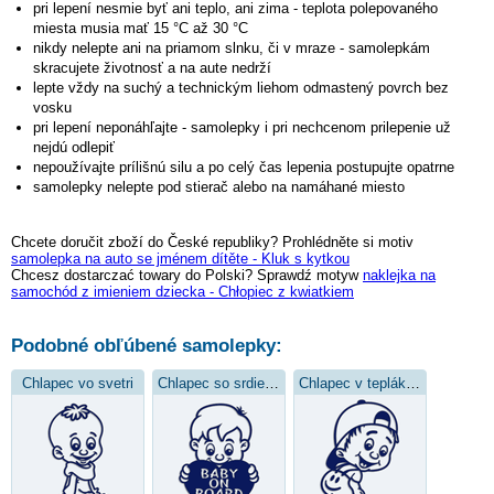
pri lepení nesmie byť ani teplo, ani zima - teplota polepovaného
miesta musia mať 15 °C až 30 °C
nikdy nelepte ani na priamom slnku, či v mraze - samolepkám
skracujete životnosť a na aute nedrží
lepte vždy na suchý a technickým liehom odmastený povrch bez
vosku
pri lepení neponáhľajte - samolepky i pri nechcenom prilepenie už
nejdú odlepiť
nepoužívajte prílišnú silu a po celý čas lepenia postupujte opatrne
samolepky nelepte pod stierač alebo na namáhané miesto
Chcete doručit zboží do České republiky? Prohlédněte si motiv
samolepka na auto se jménem dítěte - Kluk s kytkou
Chcesz dostarczać towary do Polski? Sprawdź motyw
naklejka na
samochód z imieniem dziecka - Chłopiec z kwiatkiem
Podobné obľúbené samolepky:
Chlapec vo svetri
Chlapec so srdiečkom
Chlapec v teplákoch