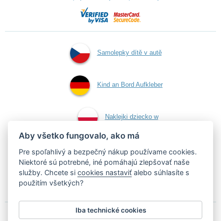
Samolepky dítě v autě
Kind an Bord Aufkleber
Naklejki dziecko w
Aby všetko fungovalo, ako má
aucie
Pre spoľahlivý a bezpečný nákup používame cookies.
Niektoré sú potrebné, iné pomáhajú zlepšovať naše
služby. Chcete si
cookies nastaviť
alebo súhlasíte s
Samolepky dieťa v aute
použitím všetkých?
Iba technické cookies
Podľa zákona o evidencii tržieb je predávajúci povinný vystaviť