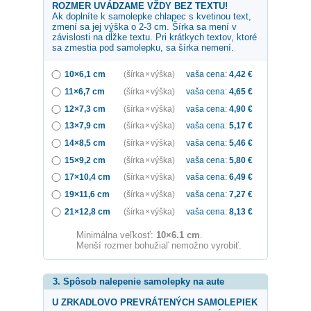
ROZMER UVÁDZAME VŽDY BEZ TEXTU!
Ak doplníte k samolepke
chlapec s kvetinou
text,
zmení sa jej výška o 2-3 cm. Šírka sa mení v
závislosti na dĺžke textu. Pri krátkych textov, ktoré
sa zmestia pod samolepku, sa šírka nemení.
10×6,1 cm
(šírka × výška)
vaša cena:
4,42
€
11×6,7 cm
(šírka × výška)
vaša cena:
4,65
€
12×7,3 cm
(šírka × výška)
vaša cena:
4,90
€
13×7,9 cm
(šírka × výška)
vaša cena:
5,17
€
14×8,5 cm
(šírka × výška)
vaša cena:
5,46
€
15×9,2 cm
(šírka × výška)
vaša cena:
5,80
€
17×10,4 cm
(šírka × výška)
vaša cena:
6,49
€
19×11,6 cm
(šírka × výška)
vaša cena:
7,27
€
21×12,8 cm
(šírka × výška)
vaša cena:
8,13
€
Minimálna veľkosť:
10×6.1 cm
.
Menší rozmer bohužiaľ nemožno vyrobiť.
3. Spôsob nalepenie samolepky na aute
U ZRKADLOVO PREVRÁTENÝCH SAMOLEPIEK