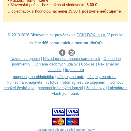
• Packeta Home:
4,90 €
• Slovenská pošta - bez možnosti sledovania:
3,60 €
U objednávok s hodnotou najmenej
39,90 € poštovné neúčtujeme
.
© 2019-2026 Dietavaute.sk prevádzkuje
DOKI DOKI s.r.o.
V ponuke
nájdete
466 samolepiek s menom dieťaťa
Návod na lepenie
|
Návod na odstránenie samolepiek
|
Obchodné
podmienky
|
Ochrana osobných údajov
|
Cookies
|
Reklamačný
poriadok
|
Impressum
magnetky na chladničku
|
nálepky na auto
|
nálepky na stenu
|
kühlschrankmagnete mit fotos
|
fotomagnesy ze zdjęciem
|
hodinový
manžel česká lípa
|
porovnanie herných konzol
|
3d nálepky
|
kalendáre z
vlastných fotiek
Akceptujeme všechny běžné platební karty