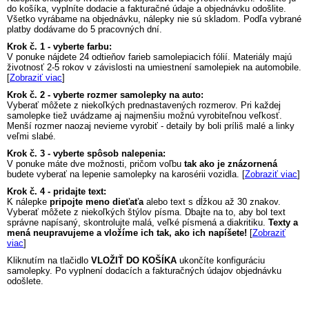
do košíka, vyplníte dodacie a fakturačné údaje a objednávku odošlite.
Všetko vyrábame na objednávku, nálepky nie sú skladom. Podľa vybrané
platby dodávame do 5 pracovných dní.
Krok č. 1 - vyberte farbu:
V ponuke nájdete 24 odtieňov farieb samolepiacich fólií. Materiály majú
životnosť 2-5 rokov v závislosti na umiestnení samolepiek na automobile.
[
Zobraziť viac
]
Krok č. 2 - vyberte rozmer samolepky na auto:
Vyberať môžete z niekoľkých prednastavených rozmerov. Pri každej
samolepke tiež uvádzame aj najmenšiu možnú vyrobiteľnou veľkosť.
Menší rozmer naozaj nevieme vyrobiť - detaily by boli príliš malé a linky
veľmi slabé.
Krok č. 3 - vyberte spôsob nalepenia:
V ponuke máte dve možnosti, pričom voľbu
tak ako je znázornená
budete vyberať na lepenie samolepky na karosérii vozidla. [
Zobraziť viac
]
Krok č. 4 - pridajte text:
K nálepke
pripojte meno dieťaťa
alebo text s dĺžkou až 30 znakov.
Vyberať môžete z niekoľkých štýlov písma. Dbajte na to, aby bol text
správne napísaný, skontrolujte malá, veľké písmená a diakritiku.
Texty a
mená neupravujeme a vložíme ich tak, ako ich napíšete!
[
Zobraziť
viac
]
Kliknutím na tlačidlo
VLOŽIŤ DO KOŠÍKA
ukončíte konfiguráciu
samolepky. Po vyplnení dodacích a fakturačných údajov objednávku
odošlete.