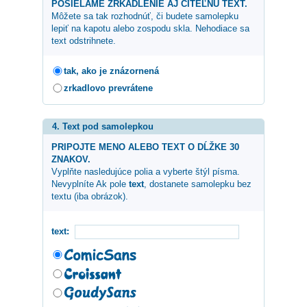
POSIELAME ZRKADLENIE AJ CITEĽNÚ TEXT.
Môžete sa tak rozhodnúť, či budete samolepku
lepiť na kapotu alebo zospodu skla. Nehodiace sa
text odstrihnete.
tak, ako je znázornená
zrkadlovo prevrátene
4. Text pod samolepkou
PRIPOJTE MENO ALEBO TEXT O DĹŽKE 30
ZNAKOV.
Vyplňte nasledujúce polia a vyberte štýl písma.
Nevyplníte Ak pole
text
, dostanete samolepku bez
textu (iba obrázok).
text: