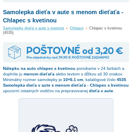
Samolepka dieťa v aute s menom dieťaťa -
Chlapec s kvetinou
Samolepky dieťa v aute s menom
Chlapci
Chlapec s kvetinou
(4535)
Nálepku na auto
chlapec s kvetinou
ponúkame v 24 farbách a
doplníte ju
menom dieťaťa
alebo textom s dĺžkou až 30 znakov.
Minimálny rozmer samolepky je
10×6.1 cm
, katalógové číslo
4535
.
Samolepka dieťa v aute s menom dieťaťa - Chlapec s kvetinou
upozorní ostatných vodičov na prepravovanej
dieťa v aute
.