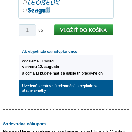
ks
Ak objednáte samolepku dnes
odošleme ju poštou
v stredu 12. augusta
a doma ju budete mať za dalšie tri pracovné dni.
Uvedené termíny sú orientačné a neplatia vo
štátne sviatky!
Sprievodca nákupom:
Nálepka
chlapec s kvetinou
sa objednáva vo štyroch krokoch. Vložíte ju