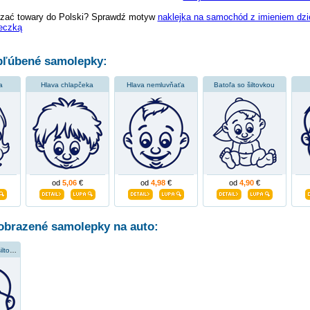
zać towary do Polski? Sprawdź motyw
naklejka na samochód z imieniem dzi
eczką
ľúbené samolepky:
a
Hlava chlapčeka
Hlava nemluvňaťa
Batoľa so šiltovkou
od
5,06
€
od
4,98
€
od
4,90
€
obrazené samolepky na auto:
Hlava chlapca so šiltovkou