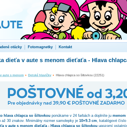
adené otázky
Fotomagnetky
Kontakt
 dieťa v aute s menom dieťaťa - Hlava chlapc
 v aute s menom
Detské hlavičky
Hlava chlapca so šiltovkou (22251)
to
hlava chlapca so šiltovkou
ponúkame v 24 farbách a doplníte ju
menom 
u až 30 znakov. Minimálny rozmer samolepky je
10×9.3 cm
, katalógové čísl
a v aute s menom dieťaťa - Hlava chlapca so šiltovkou
upozorní ostatný