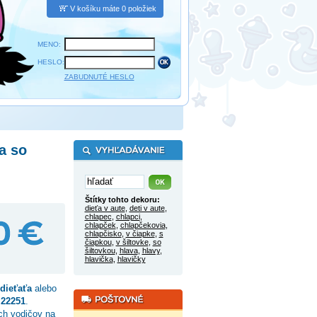
V košíku máte 0 položiek
MENO:
HESLO:
ZABUDNUTÉ HESLO
a so
Štítky tohto dekoru:
dieťa v aute
,
deti v aute
,
chlapec
,
chlapci
,
chlapček
,
chlapčekovia
,
chlapčisko
,
v čiapke
,
s
čiapkou
,
v šiltovke
,
so
šiltovkou
,
hlava
,
hlavy
,
hlavička
,
hlavičky
dieťaťa
alebo
o
22251
.
ch vodičov na