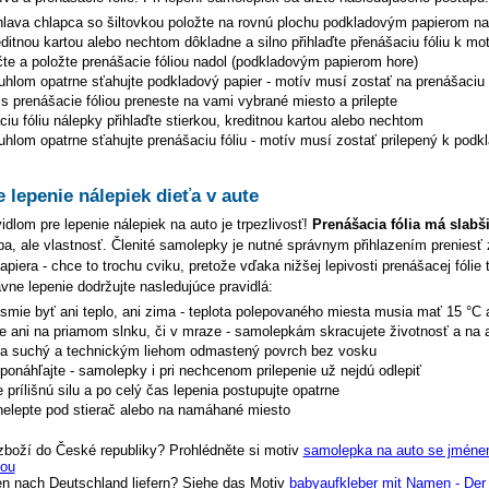
hlava chlapca so šiltovkou
položte na rovnú plochu podkladovým papierom na
editnou kartou alebo nechtom dôkladne a silno přihlaďte přenášaciu fóliu k mo
čte a položte prenášacie fóliou nadol (podkladovým papierom hore)
uhlom opatrne sťahujte podkladový papier - motív musí zostať na prenášaciu f
s prenášacie fóliou preneste na vami vybrané miesto a prilepte
iu fóliu nálepky přihlaďte stierkou, kreditnou kartou alebo nechtom
hlom opatrne sťahujte prenášaciu fóliu - motív musí zostať prilepený k podk
e lepenie nálepiek dieťa v aute
dlom pre lepenie nálepiek na auto je trpezlivosť!
Prenášacia fólia má slabš
hyba, ale vlastnosť. Členité samolepky je nutné správnym přihlazením preniesť 
piera - chce to trochu cviku, pretože vďaka nižšej lepivosti prenášacej fólie 
ávne lepenie dodržujte nasledujúce pravidlá:
esmie byť ani teplo, ani zima - teplota polepovaného miesta musia mať 15 °C 
te ani na priamom slnku, či v mraze - samolepkám skracujete životnosť a na 
na suchý a technickým liehom odmastený povrch bez vosku
eponáhľajte - samolepky i pri nechcenom prilepenie už nejdú odlepiť
 prílišnú silu a po celý čas lepenia postupujte opatrne
elepte pod stierač alebo na namáhané miesto
zboží do České republiky? Prohlédněte si motiv
samolepka na auto se jménem
kou
en nach Deutschland liefern? Siehe das Motiv
babyaufkleber mit Namen - Der