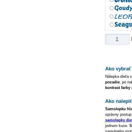
Ako vybrať
Nálepka dieťa v
pozadie
, po na
kontrast farby
Ako nalepi
Samolepku
hl
správny postup
samolepky die
jednom kuse.
S
samotného motív