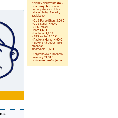
Nálepky dodávame
do 5
pracovných dní
odo
dňa objednávky alebo
prijatia platby. Zásielky
zasielame:
• GLS ParcelShop:
3,20 €
• GLS kurier:
4,60 €
• SPS Parcel
Shop:
4,60 €
• Packeta:
4,10 €
• SPS kurier:
6,10 €
• Packeta Home:
4,90 €
• Slovenská pošta - bez
možnosti
sledovania:
3,60 €
U objednávok s hodnotou
najmenej
39,90 €
poštovné neúčtujeme
.
usta