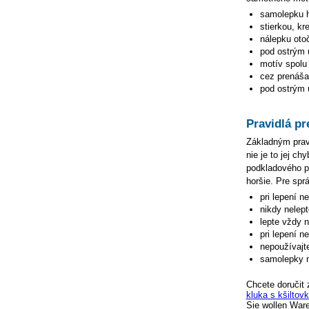
samolepku
stierkou, kr
nálepku oto
pod ostrým 
motív spolu 
cez prenášac
pod ostrým u
Pravidlá pr
Základným pravi
nie je to jej c
podkladového pa
horšie. Pre spr
pri lepení n
nikdy nelep
lepte vždy 
pri lepení n
nepoužívajte
samolepky n
Chcete doručit 
kluka s kšiltov
Sie wollen War