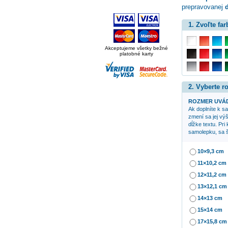
prepravovanej
d
1. Zvoľte far
Akceptujeme všetky bežné
platobné karty
2. Vyberte 
ROZMER UVÁD
Ak doplníte k 
zmení sa jej výš
dĺžke textu. Pri
samolepku, sa š
10×9,3 cm
11×10,2 cm
12×11,2 cm
13×12,1 cm
14×13 cm
15×14 cm
17×15,8 cm