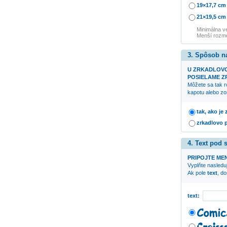
19×17,7 cm
21×19,5 cm
Minimálna v
Menší rozme
3. Spôsob n
U ZRKADLOV
POSIELAME ZR
Môžete sa tak r
kapotu alebo zo
tak, ako je
zrkadlovo 
4. Text pod
PRIPOJTE ME
Vyplňte nasleduj
Ak pole
text
, d
text: