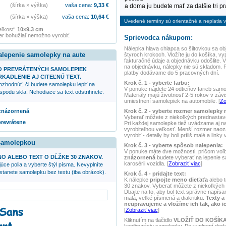
(šírka × výška)
vaša cena:
9,33
€
a doma ju budete mať za dalšie tri p
(šírka × výška)
vaša cena:
10,64
€
Uvedené termíny sú orientačné a neplatia vo
eľkosť:
10×9.3 cm
.
r bohužiaľ nemožno vyrobiť.
Sprievodca nákupom:
Nálepka
hlava chlapca so šiltovkou
sa ob
alepenie samolepky na aute
štyroch krokoch. Vložíte ju do košíka, vy
fakturačné údaje a objednávku odošlite.
na objednávku, nálepky nie sú skladom. 
O PREVRÁTENÝCH SAMOLEPIEK
platby dodávame do 5 pracovných dní.
KADLENIE AJ CITEĽNÚ TEXT.
Krok č. 1 - vyberte farbu:
ozhodnúť, či budete samolepku lepiť na
V ponuke nájdete 24 odtieňov farieb samole
spodu skla. Nehodiace sa text odstrihnete.
Materiály majú životnosť 2-5 rokov v závis
umiestnení samolepiek na automobile. [
Zo
Krok č. 2 - vyberte rozmer samolepky 
 znázornená
Vyberať môžete z niekoľkých prednasta
prevrátene
Pri každej samolepke tiež uvádzame aj 
vyrobiteľnou veľkosť. Menší rozmer naoz
vyrobiť - detaily by boli príliš malé a linky
 samolepkou
Krok č. 3 - vyberte spôsob nalepenia:
V ponuke máte dve možnosti, pričom voľ
NO ALEBO TEXT O DĹŽKE 30 ZNAKOV.
znázornená
budete vyberať na lepenie 
karosérii vozidla. [
Zobraziť viac
]
úce polia a vyberte štýl písma. Nevyplníte
ostanete samolepku bez textu (iba obrázok).
Krok č. 4 - pridajte text:
K nálepke
pripojte meno dieťaťa
alebo t
30 znakov. Vyberať môžete z niekoľkých 
Dbajte na to, aby bol text správne napísan
malá, veľké písmená a diakritiku.
Texty a
neupravujeme a vložíme ich tak, ako i
[
Zobraziť viac
]
Kliknutím na tlačidlo
VLOŽIŤ DO KOŠÍK