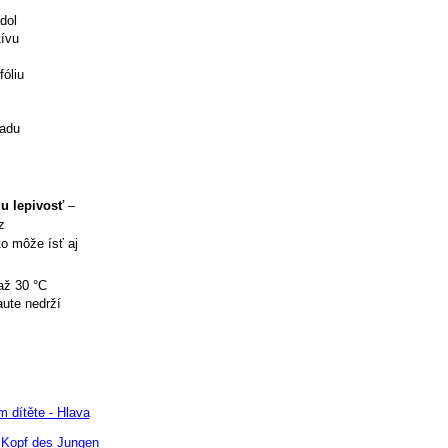
dol
tívu
óliu
ladu
iu lepivosť
–
z
to môže ísť aj
až 30 °C
aute nedrží
 dítěte - Hlava
 Kopf des Jungen