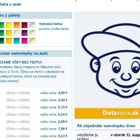
ieťa v aute
.
bu z palety
Vybraná farba:
prosím zvoľte farbu
rozmer samolepky na auto
ZAME VŽDY BEZ TEXTU!
samolepke
hlava chlapca so šiltovkou
text,
ka o 2-3 cm. Šírka sa mení v závislosti na
 krátkych textov, ktoré sa zmestia pod
írka nemení.
(šírka × výška)
vaša cena:
4,99
€
(šírka × výška)
vaša cena:
5,34
€
(šírka × výška)
vaša cena:
5,73
€
(šírka × výška)
vaša cena:
6,14
€
(šírka × výška)
vaša cena:
6,58
€
Ak objednáte samolepku dnes
(šírka × výška)
vaša cena:
7,08
€
odošleme ju
v utorok 11. aug
(šírka × výška)
vaša cena:
8,13
€
poštou