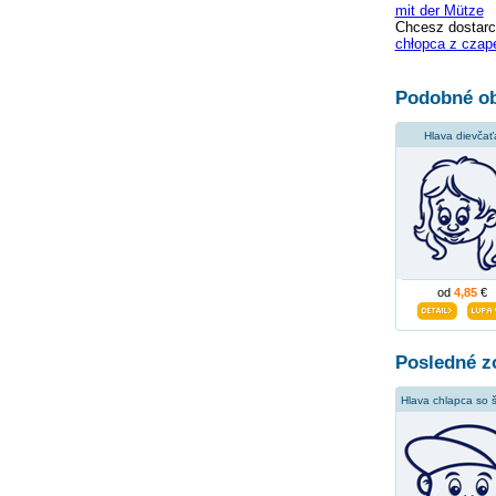
mit der Mütze
Chcesz dostarc
chłopca z czap
Podobné ob
Hlava dievčať
od
4,85
€
Posledné z