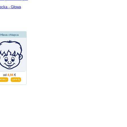
ecka - Głowa
Hlava chlapca
od
4,94
€