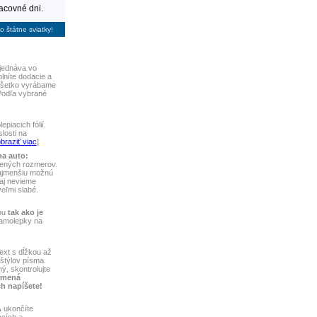
racovné dni.
 štátne sviatky!
jednáva vo
plníte dodacie a
 Všetko vyrábame
Podľa vybrané
piacich fólií.
losti na
braziť viac
]
na auto:
vených rozmerov.
najmenšiu možnú
aj nevieme
 veľmi slabé.
bu
tak ako je
samolepky na
ext s dĺžkou až
štýlov písma.
ý, skontrolujte
 mená
ch napíšete!
A
ukončíte