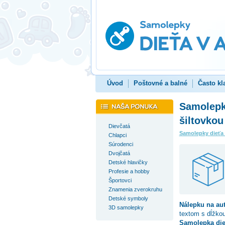
Úvod
Poštovné a balné
Často kl
Samolepka
šiltovkou
Dievčatá
Samolepky dieťa
Chlapci
Súrodenci
Dvojčatá
Detské hlavičky
Profesie a hobby
Športovci
Znamenia zverokruhu
Detské symboly
Nálepku na au
3D samolepky
textom s dĺžko
Samolepka dieť