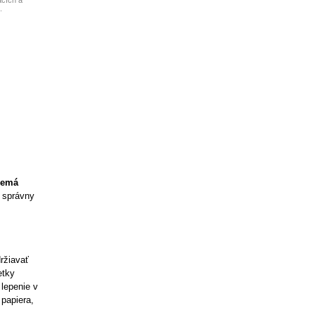
acích a
.
nemá
o správny
ržiavať
etky
lepenie v
papiera,