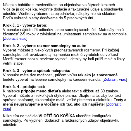
Nálepka
bábätko s medvedíkom
sa objednáva vo štyroch krokoch.
Vložíte ju do košíka, vyplníte dodacie a fakturačné údaje a objednávku
odošlite. Všetko vyrábame na objednávku, nálepky nie sú skladom.
Podľa vybrané platby dodávame do 5 pracovných dní.
Krok č. 1 - vyberte farbu:
V ponuke nájdete 24 odtieňov farieb samolepiacich fólií. Materiály majú
životnosť 2-5 rokov v závislosti na umiestnení samolepiek na automobile.
[
Zobraziť viac
]
Krok č. 2 - vyberte rozmer samolepky na auto:
Vyberať môžete z niekoľkých prednastavených rozmerov. Pri každej
samolepke tiež uvádzame aj najmenšiu možnú vyrobiteľnou veľkosť.
Menší rozmer naozaj nevieme vyrobiť - detaily by boli príliš malé a linky
veľmi slabé.
Krok č. 3 - vyberte spôsob nalepenia:
V ponuke máte dve možnosti, pričom voľbu
tak ako je znázornená
budete vyberať na lepenie samolepky na karosérii vozidla. [
Zobraziť viac
]
Krok č. 4 - pridajte text:
K nálepke
pripojte meno dieťaťa
alebo text s dĺžkou až 30 znakov.
Vyberať môžete z niekoľkých štýlov písma. Dbajte na to, aby bol text
správne napísaný, skontrolujte malá, veľké písmená a diakritiku.
Texty a
mená neupravujeme a vložíme ich tak, ako ich napíšete!
[
Zobraziť
viac
]
Kliknutím na tlačidlo
VLOŽIŤ DO KOŠÍKA
ukončíte konfiguráciu
samolepky. Po vyplnení dodacích a fakturačných údajov objednávku
odošlete.