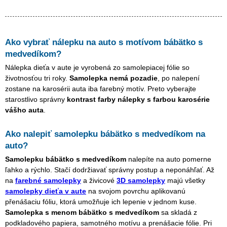
Ako vybrať nálepku na auto s motívom
bábätko s
medvedíkom
?
Nálepka dieťa v aute je vyrobená zo samolepiacej fólie so
životnosťou tri roky.
Samolepka nemá pozadie
, po nalepení
zostane na karosérii auta iba farebný motív. Preto vyberajte
starostlivo správny
kontrast farby nálepky s farbou karosérie
vášho auta
.
Ako nalepiť samolepku
bábätko s medvedíkom
na
auto?
Samolepku
bábätko s medvedíkom
nalepíte na auto pomerne
ľahko a rýchlo. Stačí dodržiavať správny postup a neponáhľať. Až
na
farebné samolepky
a živicové
3D samolepky
majú všetky
samolepky dieťa v aute
na svojom povrchu aplikovanú
přenášaciu fóliu, ktorá umožňuje ich lepenie v jednom kuse.
Samolepka s menom
bábätko s medvedíkom
sa skladá z
podkladového papiera, samotného motívu a prenášacie fólie. Pri