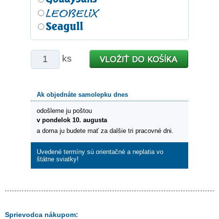
ks
Ak objednáte samolepku dnes
odošleme ju poštou
v pondelok 10. augusta
a doma ju budete mať za dalšie tri pracovné dni.
Uvedené termíny sú orientačné a neplatia vo
štátne sviatky!
Sprievodca nákupom: