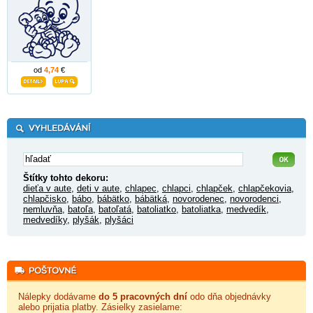
od
4,74
€
Štítky tohto dekoru:
dieťa v aute
,
deti v aute
,
chlapec
,
chlapci
,
chlapček
,
chlapčekovia
,
chlapčisko
,
bábo
,
bábätko
,
bábätká
,
novorodenec
,
novorodenci
,
nemluvňa
,
batoľa
,
batoľatá
,
batoliatko
,
batoliatka
,
medvedík
,
medvedíky
,
plyšák
,
plyšáci
Nálepky dodávame
do 5 pracovných dní
odo dňa objednávky
alebo prijatia platby. Zásielky zasielame: