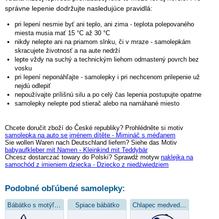
správne lepenie dodržujte nasledujúce pravidlá:
pri lepení nesmie byť ani teplo, ani zima - teplota polepovaného
miesta musia mať 15 °C až 30 °C
nikdy nelepte ani na priamom slnku, či v mraze - samolepkám
skracujete životnosť a na aute nedrží
lepte vždy na suchý a technickým liehom odmastený povrch bez
vosku
pri lepení neponáhľajte - samolepky i pri nechcenom prilepenie už
nejdú odlepiť
nepoužívajte prílišnú silu a po celý čas lepenia postupujte opatrne
samolepky nelepte pod stierač alebo na namáhané miesto
Chcete doručit zboží do České republiky? Prohlédněte si motiv
samolepka na auto se jménem dítěte - Mimináč s méďanem
Sie wollen Waren nach Deutschland liefern? Siehe das Motiv
babyaufkleber mit Namen - Kleinkind mit Teddybär
Chcesz dostarczać towary do Polski? Sprawdź motyw
naklejka na
samochód z imieniem dziecka - Dziecko z niedźwiedziem
Podobné obľúbené samolepky:
Bábätko s motýľom
Spiace bábätko
Chlapec medvedíkom