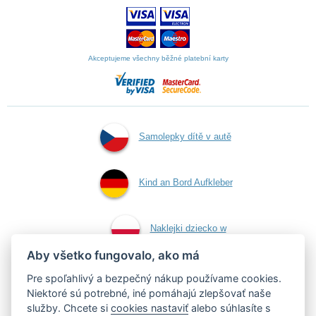
Akceptujeme všechny běžné platební karty
Samolepky dítě v autě
Kind an Bord Aufkleber
Naklejki dziecko w
Aby všetko fungovalo, ako má
aucie
Pre spoľahlivý a bezpečný nákup používame cookies.
Niektoré sú potrebné, iné pomáhajú zlepšovať naše
služby. Chcete si
cookies nastaviť
alebo súhlasíte s