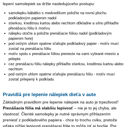
lepení samolepiek sa držte nasledujúceho postupu:
samolepku
bábätko s medvedíkom
položte na rovnú plochu
podkladovým papierom nadol
stierkou, kreditnou kartou alebo nechtom dôkladne a silno přihlaďte
přenášaciu fóliu k motívu
nálepku otočte a položte prenášacie fóliou nadol (podkladovým
papierom hore)
pod ostrým uhlom opatrne sťahujte podkladový papier - motív musí
zostať na prenášaciu fóliu
motív spolu s prenášacie fóliou preneste na vami vybrané miesto a
prilepte
cez prenášaciu fóliu nálepky přihlaďte stierkou, kreditnou kartou alebo
nechtom
pod ostrým uhlom opatrne sťahujte prenášaciu fóliu - motív musí
zostať prilepený k podkladu
Pravidlá pre lepenie nálepiek dieťa v aute
Základným pravidlom pre lepenie nálepiek na auto je trpezlivosť!
Prenášacia fólia má slabšiu lepivosť
– nie je to jej chyba, ale
vlastnosť. Členité samolepky je nutné správnym přihlazením
preniesť z podkladového papiera - chce to trochu cviku, pretože
vďaka nižšej lepivosti prenášacej fólie to môže ísť aj horšie. Pre