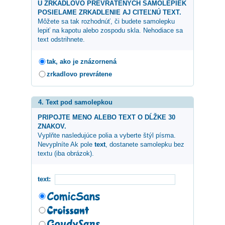
U ZRKADLOVO PREVRÁTENÝCH SAMOLEPIEK
POSIELAME ZRKADLENIE AJ CITEĽNÚ TEXT.
Môžete sa tak rozhodnúť, či budete samolepku
lepiť na kapotu alebo zospodu skla. Nehodiace sa
text odstrihnete.
tak, ako je znázornená
zrkadlovo prevrátene
4. Text pod samolepkou
PRIPOJTE MENO ALEBO TEXT O DĹŽKE 30
ZNAKOV.
Vyplňte nasledujúce polia a vyberte štýl písma.
Nevyplníte Ak pole
text
, dostanete samolepku bez
textu (iba obrázok).
text: