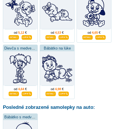
od
5,12
€
od
4,53
€
od
4,65
€
Dievča s medvedíkom
Bábätko na lúke
od
4,64
€
od
4,98
€
Posledné zobrazené samolepky na auto:
Bábätko s medvedíkom