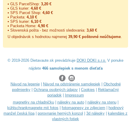
• GLS ParcelShop:
3,20 €
• GLS kurier:
4,60 €
• SPS Parcel Shop:
4,60 €
• Packeta:
4,10 €
• SPS kurier:
6,10 €
• Packeta Home:
4,90 €
• Slovenská pošta - bez možnosti sledovania:
3,60 €
U objednávok s hodnotou najmenej
39,90 € poštovné neúčtujeme
.
© 2019-2026 Dietavaute.sk prevádzkuje
DOKI DOKI s.r.o.
V ponuke
nájdete
466 samolepiek s menom dieťaťa
Návod na lepenie
|
Návod na odstránenie samolepiek
|
Obchodné
podmienky
|
Ochrana osobných údajov
|
Cookies
|
Reklamačný
poriadok
|
Impressum
magnetky na chladničku
|
nálepky na auto
|
nálepky na stenu
|
kühlschrankmagnete mit fotos
|
fotomagnesy ze zdjęciem
|
hodinový
manžel česká lípa
|
porovnanie herných konzol
|
3d nálepky
|
kalendáre z
vlastných fotiek