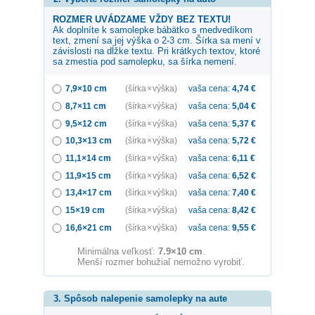
ROZMER UVÁDZAME VŽDY BEZ TEXTU!
Ak doplníte k samolepke
bábätko s medvedíkom
text, zmení sa jej výška o 2-3 cm. Šírka sa mení v
závislosti na dĺžke textu. Pri krátkych textov, ktoré
sa zmestia pod samolepku, sa šírka nemení.
7,9×10 cm
(šírka × výška)
vaša cena:
4,74
€
8,7×11 cm
(šírka × výška)
vaša cena:
5,04
€
9,5×12 cm
(šírka × výška)
vaša cena:
5,37
€
10,3×13 cm
(šírka × výška)
vaša cena:
5,72
€
11,1×14 cm
(šírka × výška)
vaša cena:
6,11
€
11,9×15 cm
(šírka × výška)
vaša cena:
6,52
€
13,4×17 cm
(šírka × výška)
vaša cena:
7,40
€
15×19 cm
(šírka × výška)
vaša cena:
8,42
€
16,6×21 cm
(šírka × výška)
vaša cena:
9,55
€
Minimálna veľkosť:
7.9×10 cm
.
Menší rozmer bohužiaľ nemožno vyrobiť.
3. Spôsob nalepenie samolepky na aute