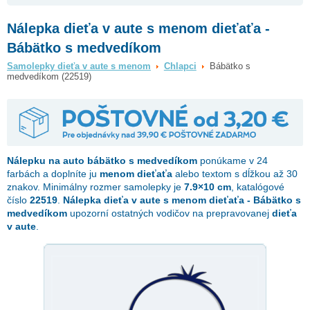
Nálepka dieťa v aute s menom dieťaťa -
Bábätko s medvedíkom
Samolepky dieťa v aute s menom
Chlapci
Bábätko s
medvedíkom (22519)
Nálepku na auto
bábätko s medvedíkom
ponúkame v 24
farbách a doplníte ju
menom dieťaťa
alebo textom s dĺžkou až 30
znakov. Minimálny rozmer samolepky je
7.9×10 cm
, katalógové
číslo
22519
.
Nálepka dieťa v aute s menom dieťaťa - Bábätko s
medvedíkom
upozorní ostatných vodičov na prepravovanej
dieťa
v aute
.