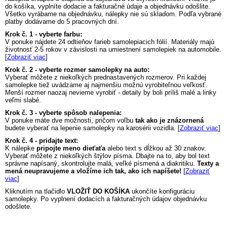
do košíka, vyplníte dodacie a fakturačné údaje a objednávku odošlite.
Všetko vyrábame na objednávku, nálepky nie sú skladom. Podľa vybrané
platby dodávame do 5 pracovných dní.
Krok č. 1 - vyberte farbu:
V ponuke nájdete 24 odtieňov farieb samolepiacich fólií. Materiály majú
životnosť 2-5 rokov v závislosti na umiestnení samolepiek na automobile.
[
Zobraziť viac
]
Krok č. 2 - vyberte rozmer samolepky na auto:
Vyberať môžete z niekoľkých prednastavených rozmerov. Pri každej
samolepke tiež uvádzame aj najmenšiu možnú vyrobiteľnou veľkosť.
Menší rozmer naozaj nevieme vyrobiť - detaily by boli príliš malé a linky
veľmi slabé.
Krok č. 3 - vyberte spôsob nalepenia:
V ponuke máte dve možnosti, pričom voľbu
tak ako je znázornená
budete vyberať na lepenie samolepky na karosérii vozidla. [
Zobraziť viac
]
Krok č. 4 - pridajte text:
K nálepke
pripojte meno dieťaťa
alebo text s dĺžkou až 30 znakov.
Vyberať môžete z niekoľkých štýlov písma. Dbajte na to, aby bol text
správne napísaný, skontrolujte malá, veľké písmená a diakritiku.
Texty a
mená neupravujeme a vložíme ich tak, ako ich napíšete!
[
Zobraziť
viac
]
Kliknutím na tlačidlo
VLOŽIŤ DO KOŠÍKA
ukončíte konfiguráciu
samolepky. Po vyplnení dodacích a fakturačných údajov objednávku
odošlete.