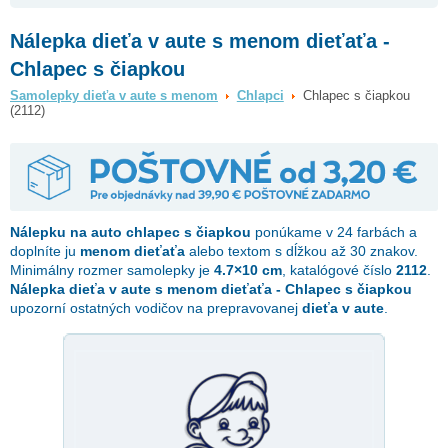
Nálepka dieťa v aute s menom dieťaťa -
Chlapec s čiapkou
Samolepky dieťa v aute s menom
Chlapci
Chlapec s čiapkou
(2112)
Nálepku na auto
chlapec s čiapkou
ponúkame v 24 farbách a
doplníte ju
menom dieťaťa
alebo textom s dĺžkou až 30 znakov.
Minimálny rozmer samolepky je
4.7×10 cm
, katalógové číslo
2112
.
Nálepka dieťa v aute s menom dieťaťa - Chlapec s čiapkou
upozorní ostatných vodičov na prepravovanej
dieťa v aute
.