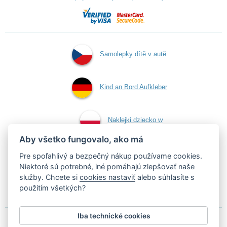
Samolepky dítě v autě
Kind an Bord Aufkleber
Naklejki dziecko w
Aby všetko fungovalo, ako má
aucie
Pre spoľahlivý a bezpečný nákup používame cookies.
Niektoré sú potrebné, iné pomáhajú zlepšovať naše
služby. Chcete si
cookies nastaviť
alebo súhlasíte s
Samolepky dieťa v aute
použitím všetkých?
Iba technické cookies
Podľa zákona o evidencii tržieb je predávajúci povinný vystaviť