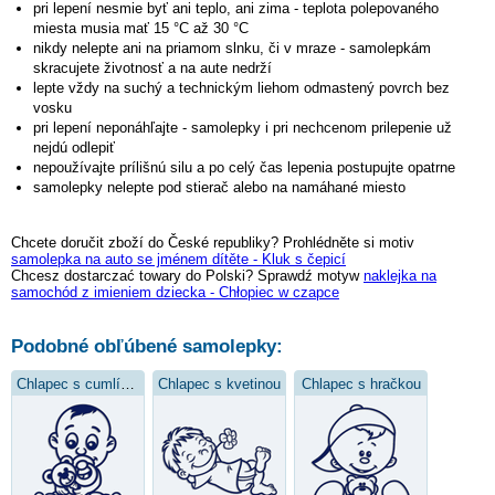
pri lepení nesmie byť ani teplo, ani zima - teplota polepovaného
miesta musia mať 15 °C až 30 °C
nikdy nelepte ani na priamom slnku, či v mraze - samolepkám
skracujete životnosť a na aute nedrží
lepte vždy na suchý a technickým liehom odmastený povrch bez
vosku
pri lepení neponáhľajte - samolepky i pri nechcenom prilepenie už
nejdú odlepiť
nepoužívajte prílišnú silu a po celý čas lepenia postupujte opatrne
samolepky nelepte pod stierač alebo na namáhané miesto
Chcete doručit zboží do České republiky? Prohlédněte si motiv
samolepka na auto se jménem dítěte - Kluk s čepicí
Chcesz dostarczać towary do Polski? Sprawdź motyw
naklejka na
samochód z imieniem dziecka - Chłopiec w czapce
Podobné obľúbené samolepky:
Chlapec s cumlíkom
Chlapec s kvetinou
Chlapec s hračkou