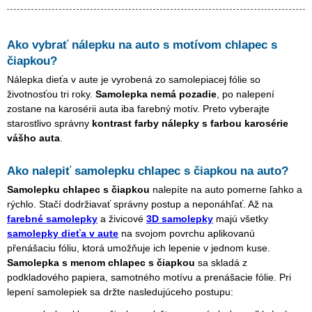
Ako vybrať nálepku na auto s motívom
chlapec s
čiapkou
?
Nálepka dieťa v aute je vyrobená zo samolepiacej fólie so
životnosťou tri roky.
Samolepka nemá pozadie
, po nalepení
zostane na karosérii auta iba farebný motív. Preto vyberajte
starostlivo správny
kontrast farby nálepky s farbou karosérie
vášho auta
.
Ako nalepiť samolepku
chlapec s čiapkou
na auto?
Samolepku
chlapec s čiapkou
nalepíte na auto pomerne ľahko a
rýchlo. Stačí dodržiavať správny postup a neponáhľať. Až na
farebné samolepky
a živicové
3D samolepky
majú všetky
samolepky dieťa v aute
na svojom povrchu aplikovanú
přenášaciu fóliu, ktorá umožňuje ich lepenie v jednom kuse.
Samolepka s menom
chlapec s čiapkou
sa skladá z
podkladového papiera, samotného motívu a prenášacie fólie. Pri
lepení samolepiek sa držte nasledujúceho postupu: