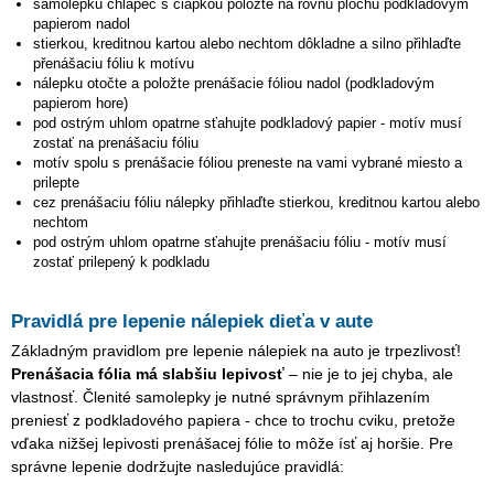
samolepku
chlapec s čiapkou
položte na rovnú plochu podkladovým
papierom nadol
stierkou, kreditnou kartou alebo nechtom dôkladne a silno přihlaďte
přenášaciu fóliu k motívu
nálepku otočte a položte prenášacie fóliou nadol (podkladovým
papierom hore)
pod ostrým uhlom opatrne sťahujte podkladový papier - motív musí
zostať na prenášaciu fóliu
motív spolu s prenášacie fóliou preneste na vami vybrané miesto a
prilepte
cez prenášaciu fóliu nálepky přihlaďte stierkou, kreditnou kartou alebo
nechtom
pod ostrým uhlom opatrne sťahujte prenášaciu fóliu - motív musí
zostať prilepený k podkladu
Pravidlá pre lepenie nálepiek dieťa v aute
Základným pravidlom pre lepenie nálepiek na auto je trpezlivosť!
Prenášacia fólia má slabšiu lepivosť
– nie je to jej chyba, ale
vlastnosť. Členité samolepky je nutné správnym přihlazením
preniesť z podkladového papiera - chce to trochu cviku, pretože
vďaka nižšej lepivosti prenášacej fólie to môže ísť aj horšie. Pre
správne lepenie dodržujte nasledujúce pravidlá: