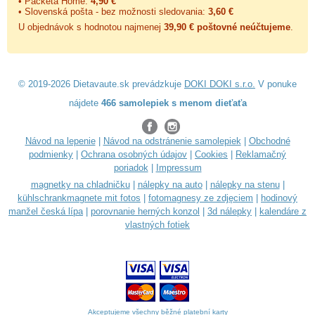
• Packeta Home:
4,90 €
• Slovenská pošta - bez možnosti sledovania:
3,60 €
U objednávok s hodnotou najmenej
39,90 € poštovné neúčtujeme
.
© 2019-2026 Dietavaute.sk prevádzkuje
DOKI DOKI s.r.o.
V ponuke
nájdete
466 samolepiek s menom dieťaťa
Návod na lepenie
|
Návod na odstránenie samolepiek
|
Obchodné
podmienky
|
Ochrana osobných údajov
|
Cookies
|
Reklamačný
poriadok
|
Impressum
magnetky na chladničku
|
nálepky na auto
|
nálepky na stenu
|
kühlschrankmagnete mit fotos
|
fotomagnesy ze zdjęciem
|
hodinový
manžel česká lípa
|
porovnanie herných konzol
|
3d nálepky
|
kalendáre z
vlastných fotiek
Akceptujeme všechny běžné platební karty