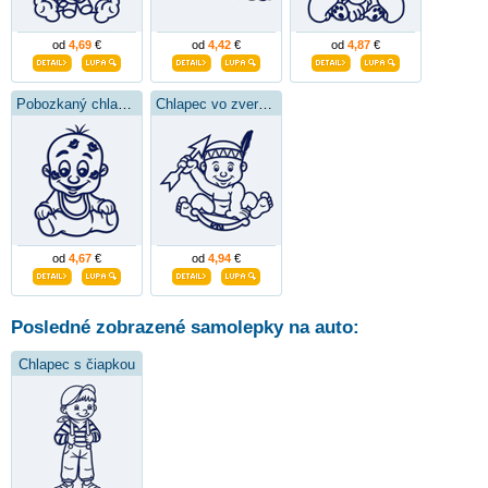
od
4,69
€
od
4,42
€
od
4,87
€
Pobozkaný chlapec
Chlapec vo zverokruhu strelca
od
4,67
€
od
4,94
€
Posledné zobrazené samolepky na auto:
Chlapec s čiapkou