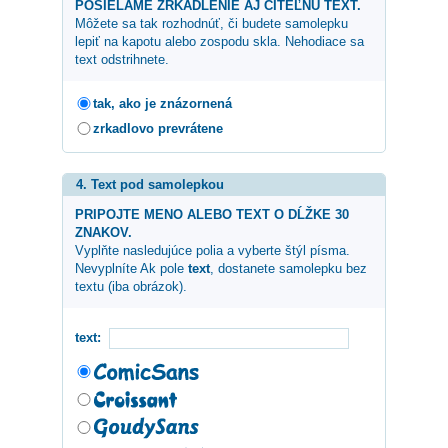
POSIELAME ZRKADLENIE AJ CITEĽNÚ TEXT.
Môžete sa tak rozhodnúť, či budete samolepku
lepiť na kapotu alebo zospodu skla. Nehodiace sa
text odstrihnete.
tak, ako je znázornená
zrkadlovo prevrátene
4. Text pod samolepkou
PRIPOJTE MENO ALEBO TEXT O DĹŽKE 30
ZNAKOV.
Vyplňte nasledujúce polia a vyberte štýl písma.
Nevyplníte Ak pole
text
, dostanete samolepku bez
textu (iba obrázok).
text: