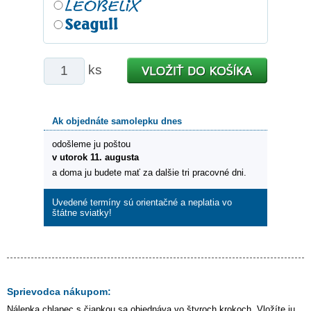
ks
Ak objednáte samolepku dnes
odošleme ju poštou
v utorok 11. augusta
a doma ju budete mať za dalšie tri pracovné dni.
Uvedené termíny sú orientačné a neplatia vo
štátne sviatky!
Sprievodca nákupom:
Nálepka
chlapec s čiapkou
sa objednáva vo štyroch krokoch. Vložíte ju