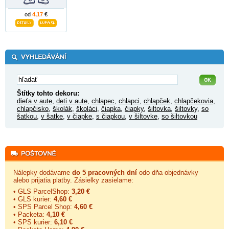
od
4,17
€
Štítky tohto dekoru:
dieťa v aute
,
deti v aute
,
chlapec
,
chlapci
,
chlapček
,
chlapčekovia
,
chlapčisko
,
školák
,
školáci
,
čiapka
,
čiapky
,
šiltovka
,
šiltovky
,
so
šatkou
,
v šatke
,
v čiapke
,
s čiapkou
,
v šiltovke
,
so šiltovkou
Nálepky dodávame
do 5 pracovných dní
odo dňa objednávky
alebo prijatia platby. Zásielky zasielame:
• GLS ParcelShop:
3,20 €
• GLS kurier:
4,60 €
• SPS Parcel Shop:
4,60 €
• Packeta:
4,10 €
• SPS kurier:
6,10 €