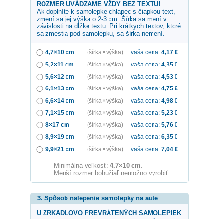
ROZMER UVÁDZAME VŽDY BEZ TEXTU!
Ak doplníte k samolepke
chlapec s čiapkou
text,
zmení sa jej výška o 2-3 cm. Šírka sa mení v
závislosti na dĺžke textu. Pri krátkych textov, ktoré
sa zmestia pod samolepku, sa šírka nemení.
4,7×10 cm
(šírka × výška)
vaša cena:
4,17
€
5,2×11 cm
(šírka × výška)
vaša cena:
4,35
€
5,6×12 cm
(šírka × výška)
vaša cena:
4,53
€
6,1×13 cm
(šírka × výška)
vaša cena:
4,75
€
6,6×14 cm
(šírka × výška)
vaša cena:
4,98
€
7,1×15 cm
(šírka × výška)
vaša cena:
5,23
€
8×17 cm
(šírka × výška)
vaša cena:
5,76
€
8,9×19 cm
(šírka × výška)
vaša cena:
6,35
€
9,9×21 cm
(šírka × výška)
vaša cena:
7,04
€
Minimálna veľkosť:
4.7×10 cm
.
Menší rozmer bohužiaľ nemožno vyrobiť.
3. Spôsob nalepenie samolepky na aute
U ZRKADLOVO PREVRÁTENÝCH SAMOLEPIEK