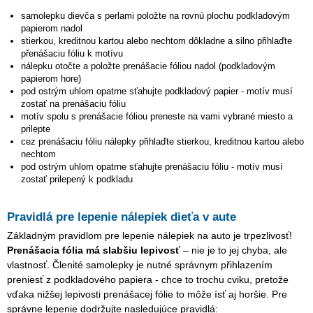
samolepku
dievča s perlami
položte na rovnú plochu podkladovým
papierom nadol
stierkou, kreditnou kartou alebo nechtom dôkladne a silno přihlaďte
přenášaciu fóliu k motívu
nálepku otočte a položte prenášacie fóliou nadol (podkladovým
papierom hore)
pod ostrým uhlom opatrne sťahujte podkladový papier - motív musí
zostať na prenášaciu fóliu
motív spolu s prenášacie fóliou preneste na vami vybrané miesto a
prilepte
cez prenášaciu fóliu nálepky přihlaďte stierkou, kreditnou kartou alebo
nechtom
pod ostrým uhlom opatrne sťahujte prenášaciu fóliu - motív musí
zostať prilepený k podkladu
Pravidlá pre lepenie nálepiek dieťa v aute
Základným pravidlom pre lepenie nálepiek na auto je trpezlivosť!
Prenášacia fólia má slabšiu lepivosť
– nie je to jej chyba, ale
vlastnosť. Členité samolepky je nutné správnym přihlazením
preniesť z podkladového papiera - chce to trochu cviku, pretože
vďaka nižšej lepivosti prenášacej fólie to môže ísť aj horšie. Pre
správne lepenie dodržujte nasledujúce pravidlá: