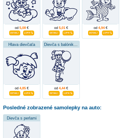
od
5,08
€
od
5,01
€
od
4,94
€
Hlava dievčaťa
Dievča s balónikom
od
4,85
€
od
4,44
€
Posledné zobrazené samolepky na auto:
Dievča s perlami