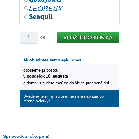
ks
Ak objednáte samolepku dnes
odošleme ju poštou
v pondelok 10. augusta
a doma ju budete mať za dalšie tri pracovné dni.
Uvedené termíny sú orientačné a neplatia vo
štátne sviatky!
Sprievodca nákupom: