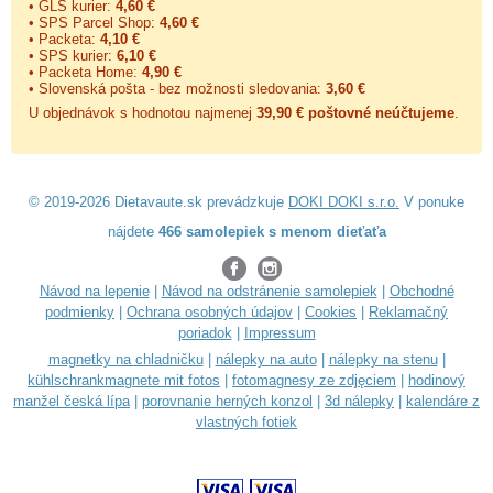
• GLS kurier:
4,60 €
• SPS Parcel Shop:
4,60 €
• Packeta:
4,10 €
• SPS kurier:
6,10 €
• Packeta Home:
4,90 €
• Slovenská pošta - bez možnosti sledovania:
3,60 €
U objednávok s hodnotou najmenej
39,90 € poštovné neúčtujeme
.
© 2019-2026 Dietavaute.sk prevádzkuje
DOKI DOKI s.r.o.
V ponuke
nájdete
466 samolepiek s menom dieťaťa
Návod na lepenie
|
Návod na odstránenie samolepiek
|
Obchodné
podmienky
|
Ochrana osobných údajov
|
Cookies
|
Reklamačný
poriadok
|
Impressum
magnetky na chladničku
|
nálepky na auto
|
nálepky na stenu
|
kühlschrankmagnete mit fotos
|
fotomagnesy ze zdjęciem
|
hodinový
manžel česká lípa
|
porovnanie herných konzol
|
3d nálepky
|
kalendáre z
vlastných fotiek