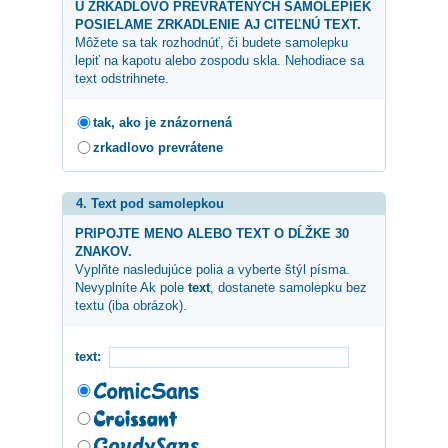
U ZRKADLOVO PREVRÁTENÝCH SAMOLEPIEK
POSIELAME ZRKADLENIE AJ CITEĽNÚ TEXT.
Môžete sa tak rozhodnúť, či budete samolepku
lepiť na kapotu alebo zospodu skla. Nehodiace sa
text odstrihnete.
tak, ako je znázornená
zrkadlovo prevrátene
4. Text pod samolepkou
PRIPOJTE MENO ALEBO TEXT O DĹŽKE 30
ZNAKOV.
Vyplňte nasledujúce polia a vyberte štýl písma.
Nevyplníte Ak pole
text
, dostanete samolepku bez
textu (iba obrázok).
text: