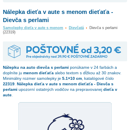
Nálepka dieťa v aute s menom dieťaťa -
Dievča s perlami
Samolepky dieťa v aute s menom
Dievčatá
Dievča s perlami
(22319)
Nálepku na auto
dievča s perlami
ponúkame v 24 farbách a
doplníte ju
menom dieťaťa
alebo textom s dĺžkou až 30 znakov.
Minimálny rozmer samolepky je
5.1×10 cm
, katalógové číslo
22319
.
Nálepka dieťa v aute s menom dieťaťa - Dievča s
perlami
upozorní ostatných vodičov na prepravovanej
dieťa v
aute
.