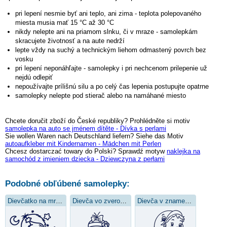
pri lepení nesmie byť ani teplo, ani zima - teplota polepovaného
miesta musia mať 15 °C až 30 °C
nikdy nelepte ani na priamom slnku, či v mraze - samolepkám
skracujete životnosť a na aute nedrží
lepte vždy na suchý a technickým liehom odmastený povrch bez
vosku
pri lepení neponáhľajte - samolepky i pri nechcenom prilepenie už
nejdú odlepiť
nepoužívajte prílišnú silu a po celý čas lepenia postupujte opatrne
samolepky nelepte pod stierač alebo na namáhané miesto
Chcete doručit zboží do České republiky? Prohlédněte si motiv
samolepka na auto se jménem dítěte - Dívka s perlami
Sie wollen Waren nach Deutschland liefern? Siehe das Motiv
autoaufkleber mit Kindernamen - Mädchen mit Perlen
Chcesz dostarczać towary do Polski? Sprawdź motyw
naklejka na
samochód z imieniem dziecka - Dziewczyna z perłami
Podobné obľúbené samolepky:
Dievčatko na mráčiku
Dievča vo zverokruhu vodnára
Dievča v znamení ryby