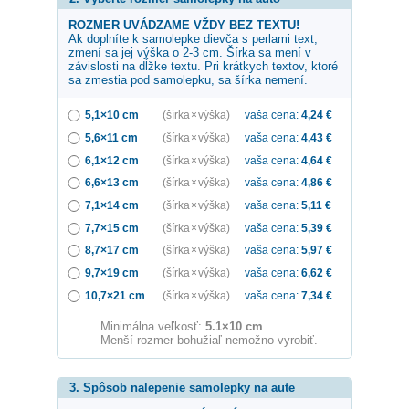
ROZMER UVÁDZAME VŽDY BEZ TEXTU!
Ak doplníte k samolepke
dievča s perlami
text,
zmení sa jej výška o 2-3 cm. Šírka sa mení v
závislosti na dĺžke textu. Pri krátkych textov, ktoré
sa zmestia pod samolepku, sa šírka nemení.
5,1×10 cm
(šírka × výška)
vaša cena:
4,24
€
5,6×11 cm
(šírka × výška)
vaša cena:
4,43
€
6,1×12 cm
(šírka × výška)
vaša cena:
4,64
€
6,6×13 cm
(šírka × výška)
vaša cena:
4,86
€
7,1×14 cm
(šírka × výška)
vaša cena:
5,11
€
7,7×15 cm
(šírka × výška)
vaša cena:
5,39
€
8,7×17 cm
(šírka × výška)
vaša cena:
5,97
€
9,7×19 cm
(šírka × výška)
vaša cena:
6,62
€
10,7×21 cm
(šírka × výška)
vaša cena:
7,34
€
Minimálna veľkosť:
5.1×10 cm
.
Menší rozmer bohužiaľ nemožno vyrobiť.
3. Spôsob nalepenie samolepky na aute