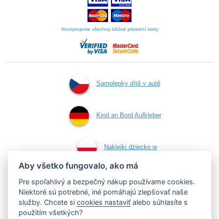
Akceptujeme všechny běžné platební karty
Samolepky dítě v autě
Kind an Bord Aufkleber
Naklejki dziecko w
Aby všetko fungovalo, ako má
aucie
Pre spoľahlivý a bezpečný nákup používame cookies.
Niektoré sú potrebné, iné pomáhajú zlepšovať naše
služby. Chcete si
cookies nastaviť
alebo súhlasíte s
Samolepky dieťa v aute
použitím všetkých?