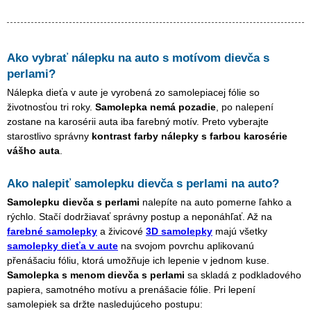
Ako vybrať nálepku na auto s motívom
dievča s
perlami
?
Nálepka dieťa v aute je vyrobená zo samolepiacej fólie so
životnosťou tri roky.
Samolepka nemá pozadie
, po nalepení
zostane na karosérii auta iba farebný motív. Preto vyberajte
starostlivo správny
kontrast farby nálepky s farbou karosérie
vášho auta
.
Ako nalepiť samolepku
dievča s perlami
na auto?
Samolepku
dievča s perlami
nalepíte na auto pomerne ľahko a
rýchlo. Stačí dodržiavať správny postup a neponáhľať. Až na
farebné samolepky
a živicové
3D samolepky
majú všetky
samolepky dieťa v aute
na svojom povrchu aplikovanú
přenášaciu fóliu, ktorá umožňuje ich lepenie v jednom kuse.
Samolepka s menom
dievča s perlami
sa skladá z podkladového
papiera, samotného motívu a prenášacie fólie. Pri lepení
samolepiek sa držte nasledujúceho postupu: