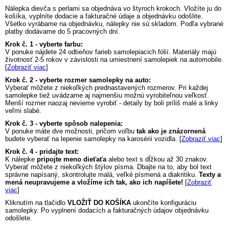
Nálepka
dievča s perlami
sa objednáva vo štyroch krokoch. Vložíte ju do
košíka, vyplníte dodacie a fakturačné údaje a objednávku odošlite.
Všetko vyrábame na objednávku, nálepky nie sú skladom. Podľa vybrané
platby dodávame do 5 pracovných dní.
Krok č. 1 - vyberte farbu:
V ponuke nájdete 24 odtieňov farieb samolepiacich fólií. Materiály majú
životnosť 2-5 rokov v závislosti na umiestnení samolepiek na automobile.
[
Zobraziť viac
]
Krok č. 2 - vyberte rozmer samolepky na auto:
Vyberať môžete z niekoľkých prednastavených rozmerov. Pri každej
samolepke tiež uvádzame aj najmenšiu možnú vyrobiteľnou veľkosť.
Menší rozmer naozaj nevieme vyrobiť - detaily by boli príliš malé a linky
veľmi slabé.
Krok č. 3 - vyberte spôsob nalepenia:
V ponuke máte dve možnosti, pričom voľbu
tak ako je znázornená
budete vyberať na lepenie samolepky na karosérii vozidla. [
Zobraziť viac
]
Krok č. 4 - pridajte text:
K nálepke
pripojte meno dieťaťa
alebo text s dĺžkou až 30 znakov.
Vyberať môžete z niekoľkých štýlov písma. Dbajte na to, aby bol text
správne napísaný, skontrolujte malá, veľké písmená a diakritiku.
Texty a
mená neupravujeme a vložíme ich tak, ako ich napíšete!
[
Zobraziť
viac
]
Kliknutím na tlačidlo
VLOŽIŤ DO KOŠÍKA
ukončíte konfiguráciu
samolepky. Po vyplnení dodacích a fakturačných údajov objednávku
odošlete.