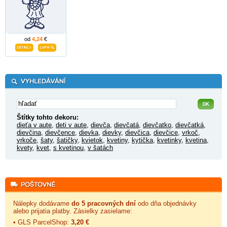
od
4,24
€
Štítky tohto dekoru:
dieťa v aute
,
deti v aute
,
dievča
,
dievčatá
,
dievčatko
,
dievčatká
,
dievčina
,
dievčence
,
dievka
,
dievky
,
dievčica
,
dievčice
,
vrkoč
,
vrkoče
,
šaty
,
šatičky
,
kvietok
,
kvetiny
,
kytička
,
kvetinky
,
kvetina
,
kvety
,
kvet
,
s kvetinou
,
v šatách
Nálepky dodávame
do 5 pracovných dní
odo dňa objednávky
alebo prijatia platby. Zásielky zasielame:
• GLS ParcelShop:
3,20 €