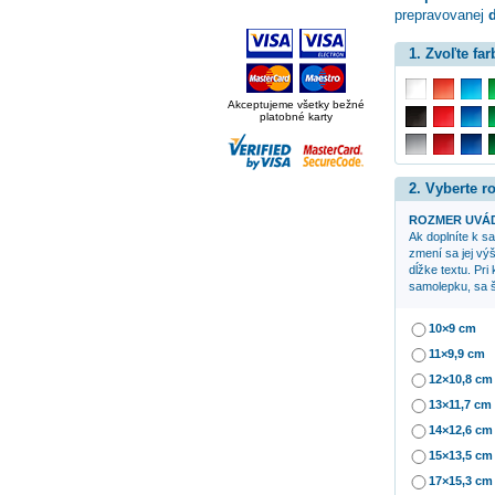
prepravovanej
d
1. Zvoľte far
Akceptujeme všetky bežné
platobné karty
2. Vyberte 
ROZMER UVÁD
Ak doplníte k 
zmení sa jej výš
dĺžke textu. Pri
samolepku, sa š
10×9 cm
11×9,9 cm
12×10,8 cm
13×11,7 cm
14×12,6 cm
15×13,5 cm
17×15,3 cm