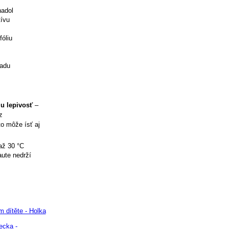
nadol
tívu
óliu
ladu
iu lepivosť
–
z
to môže ísť aj
až 30 °C
aute nedrží
 dítěte - Holka
ecka -