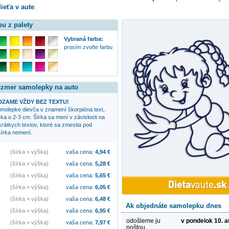
ieťa v aute
.
bu z palety
Vybraná farba:
prosím zvoľte farbu
rozmer samolepky na auto
ZAME VŽDY BEZ TEXTU!
samolepke
dievča v znamení škorpióna
text,
ka o 2-3 cm. Šírka sa mení v závislosti na
 krátkych textov, ktoré sa zmestia pod
írka nemení.
(šírka × výška)
vaša cena:
4,94
€
(šírka × výška)
vaša cena:
5,28
€
(šírka × výška)
vaša cena:
5,65
€
(šírka × výška)
vaša cena:
6,05
€
(šírka × výška)
vaša cena:
6,48
€
Ak objednáte samolepku dnes
(šírka × výška)
vaša cena:
6,95
€
odošleme ju
v pondelok 10. 
(šírka × výška)
vaša cena:
7,97
€
poštou