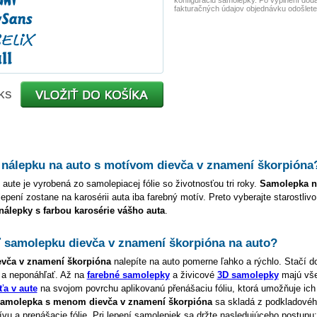
konfiguráciu samolepky. Po vyplnení dod
fakturačných údajov objednávku odošlete
ks
 nálepku na auto s motívom
dievča v znamení škorpióna
 aute je vyrobená zo samolepiacej fólie so životnosťou tri roky.
Samolepka 
lepení zostane na karosérii auta iba farebný motív. Preto vyberajte starostliv
 nálepky s farbou karosérie vášho auta
.
ť samolepku
dievča v znamení škorpióna
na auto?
evča v znamení škorpióna
nalepíte na auto pomerne ľahko a rýchlo. Stačí d
 a neponáhľať. Až na
farebné samolepky
a živicové
3D samolepky
majú vš
ťa v aute
na svojom povrchu aplikovanú přenášaciu fóliu, ktorá umožňuje ich 
amolepka s menom
dievča v znamení škorpióna
sa skladá z podkladovéh
u a prenášacie fólie. Pri lepení samolepiek sa držte nasledujúceho postupu: