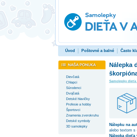
Úvod
Poštovné a balné
Často kl
Nálepka d
škorpión
Dievčatá
Samolepky dieťa
Chlapci
Súrodenci
Dvojčatá
Detské hlavičky
Profesie a hobby
Športovci
Znamenia zverokruhu
Detské symboly
Nálepku na au
3D samolepky
alebo textom s
Nálepka dieťa 