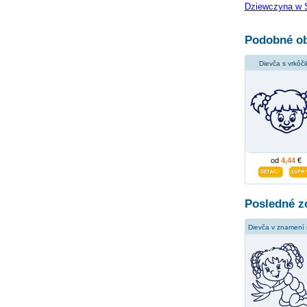
Dziewczyna w S
Podobné ob
Dievča s vrkôči
od
4,44
€
Posledné z