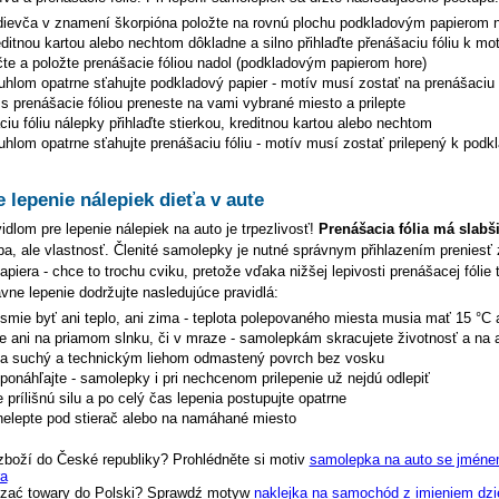
dievča v znamení škorpióna
položte na rovnú plochu podkladovým papierom 
editnou kartou alebo nechtom dôkladne a silno přihlaďte přenášaciu fóliu k mo
čte a položte prenášacie fóliou nadol (podkladovým papierom hore)
uhlom opatrne sťahujte podkladový papier - motív musí zostať na prenášaciu f
s prenášacie fóliou preneste na vami vybrané miesto a prilepte
iu fóliu nálepky přihlaďte stierkou, kreditnou kartou alebo nechtom
hlom opatrne sťahujte prenášaciu fóliu - motív musí zostať prilepený k podk
e lepenie nálepiek dieťa v aute
dlom pre lepenie nálepiek na auto je trpezlivosť!
Prenášacia fólia má slabš
hyba, ale vlastnosť. Členité samolepky je nutné správnym přihlazením preniesť 
piera - chce to trochu cviku, pretože vďaka nižšej lepivosti prenášacej fólie 
ávne lepenie dodržujte nasledujúce pravidlá:
esmie byť ani teplo, ani zima - teplota polepovaného miesta musia mať 15 °C 
te ani na priamom slnku, či v mraze - samolepkám skracujete životnosť a na 
na suchý a technickým liehom odmastený povrch bez vosku
eponáhľajte - samolepky i pri nechcenom prilepenie už nejdú odlepiť
 prílišnú silu a po celý čas lepenia postupujte opatrne
elepte pod stierač alebo na namáhané miesto
zboží do České republiky? Prohlédněte si motiv
samolepka na auto se jménem
ra
zać towary do Polski? Sprawdź motyw
naklejka na samochód z imieniem dzi