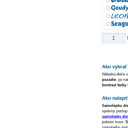
Ako vybrať
Nálepka dieťa v
pozadie
, po na
kontrast farby
Ako nalepi
Samolepku
di
správny postup
samolepky die
jednom kuse.
S
samotného motív