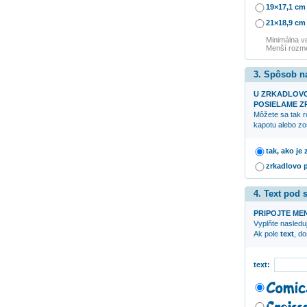
19×17,1 cm
21×18,9 cm
Minimálna v
Menší rozme
3. Spôsob n
U ZRKADLOV
POSIELAME ZR
Môžete sa tak r
kapotu alebo zo
tak, ako je
zrkadlovo 
4. Text pod
PRIPOJTE ME
Vyplňte nasleduj
Ak pole
text
, d
text: