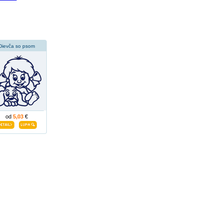
Dievča so psom
od
5,03
€