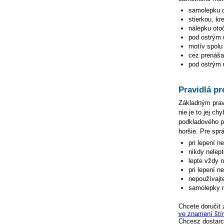
samolepku
stierkou, kr
nálepku oto
pod ostrým 
motív spolu 
cez prenášac
pod ostrým u
Pravidlá pr
Základným pravi
nie je to jej c
podkladového pa
horšie. Pre spr
pri lepení n
nikdy nelep
lepte vždy 
pri lepení n
nepoužívajte
samolepky n
Chcete doručit 
ve znamení ští
Chcesz dostarc