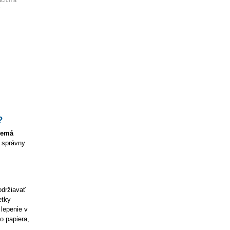
acích a
.
?
nemá
o správny
održiavať
etky
lepenie v
o papiera,