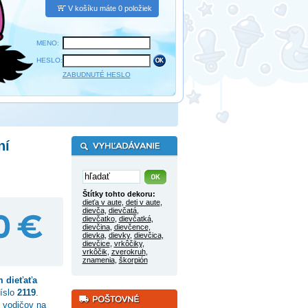
V košíku máte 0 položiek
MENO:
HESLO:
ZABUDNUTÉ HESLO
ní
Štítky tohto dekoru:
dieťa v aute
,
deti v aute
,
dievča
,
dievčatá
,
dievčatko
,
dievčatká
,
dievčina
,
dievčence
,
dievka
,
dievky
,
dievčica
,
dievčice
,
vrkôčiky
,
vrkôčik
,
zverokruh
,
znamenia
,
škorpión
 dieťaťa
číslo
2119
.
 vodičov na