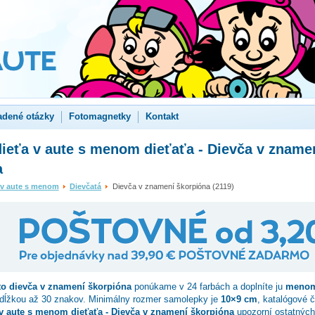
adené otázky
Fotomagnetky
Kontakt
ieťa v aute s menom dieťaťa - Dievča v zname
a
 v aute s menom
Dievčatá
Dievča v znamení škorpióna (2119)
to
dievča v znamení škorpióna
ponúkame v 24 farbách a doplníte ju
menom
 dĺžkou až 30 znakov. Minimálny rozmer samolepky je
10×9 cm
, katalógové 
v aute s menom dieťaťa - Dievča v znamení škorpióna
upozorní ostatných