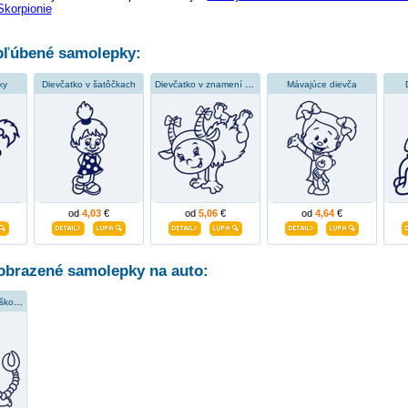
korpionie
ľúbené samolepky:
ky
Dievčatko v šatôčkach
Dievčatko v znamení býka
Mávajúce dievča
od
4,03
€
od
5,06
€
od
4,64
€
obrazené samolepky na auto:
Dievča v znamení škorpióna