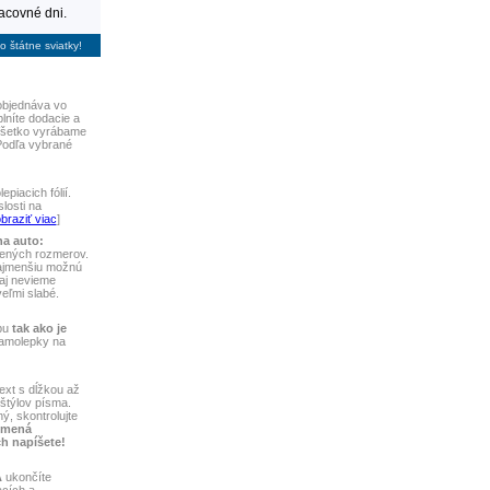
racovné dni.
 štátne sviatky!
bjednáva vo
plníte dodacie a
 Všetko vyrábame
Podľa vybrané
piacich fólií.
losti na
braziť viac
]
na auto:
vených rozmerov.
najmenšiu možnú
aj nevieme
 veľmi slabé.
bu
tak ako je
samolepky na
ext s dĺžkou až
štýlov písma.
ý, skontrolujte
 mená
ch napíšete!
A
ukončíte