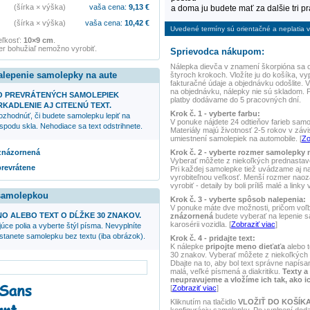
(šírka × výška)
vaša cena:
9,13
€
a doma ju budete mať za dalšie tri p
(šírka × výška)
vaša cena:
10,42
€
Uvedené termíny sú orientačné a neplatia vo
eľkosť:
10×9 cm
.
r bohužiaľ nemožno vyrobiť.
Sprievodca nákupom:
Nálepka
dievča v znamení škorpióna
sa o
alepenie samolepky na aute
štyroch krokoch. Vložíte ju do košíka, vy
fakturačné údaje a objednávku odošlite.
na objednávku, nálepky nie sú skladom. 
O PREVRÁTENÝCH SAMOLEPIEK
platby dodávame do 5 pracovných dní.
KADLENIE AJ CITEĽNÚ TEXT.
Krok č. 1 - vyberte farbu:
ozhodnúť, či budete samolepku lepiť na
V ponuke nájdete 24 odtieňov farieb samole
spodu skla. Nehodiace sa text odstrihnete.
Materiály majú životnosť 2-5 rokov v závis
umiestnení samolepiek na automobile. [
Zo
Krok č. 2 - vyberte rozmer samolepky 
 znázornená
Vyberať môžete z niekoľkých prednasta
prevrátene
Pri každej samolepke tiež uvádzame aj 
vyrobiteľnou veľkosť. Menší rozmer naoz
vyrobiť - detaily by boli príliš malé a linky
 samolepkou
Krok č. 3 - vyberte spôsob nalepenia:
V ponuke máte dve možnosti, pričom voľ
NO ALEBO TEXT O DĹŽKE 30 ZNAKOV.
znázornená
budete vyberať na lepenie 
karosérii vozidla. [
Zobraziť viac
]
úce polia a vyberte štýl písma. Nevyplníte
ostanete samolepku bez textu (iba obrázok).
Krok č. 4 - pridajte text:
K nálepke
pripojte meno dieťaťa
alebo t
30 znakov. Vyberať môžete z niekoľkých 
Dbajte na to, aby bol text správne napísan
malá, veľké písmená a diakritiku.
Texty a
neupravujeme a vložíme ich tak, ako i
[
Zobraziť viac
]
Kliknutím na tlačidlo
VLOŽIŤ DO KOŠÍK