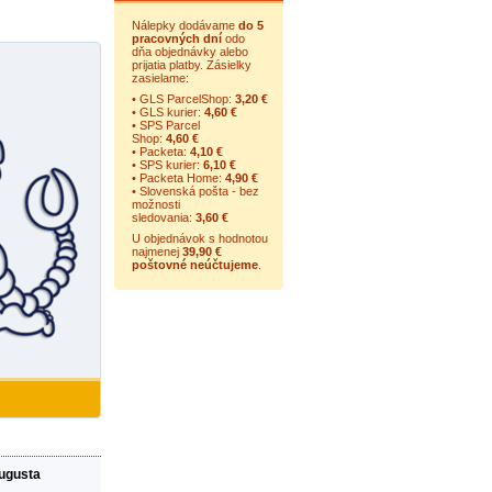
Nálepky dodávame
do 5
pracovných dní
odo
dňa objednávky alebo
prijatia platby. Zásielky
zasielame:
• GLS ParcelShop:
3,20 €
• GLS kurier:
4,60 €
• SPS Parcel
Shop:
4,60 €
• Packeta:
4,10 €
• SPS kurier:
6,10 €
• Packeta Home:
4,90 €
• Slovenská pošta - bez
možnosti
sledovania:
3,60 €
U objednávok s hodnotou
najmenej
39,90 €
poštovné neúčtujeme
.
augusta