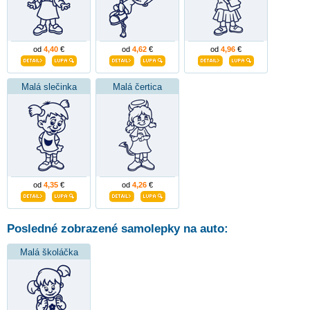
od
4,40
€
od
4,62
€
od
4,96
€
Malá slečinka
Malá čertica
od
4,35
€
od
4,26
€
Posledné zobrazené samolepky na auto:
Malá školáčka