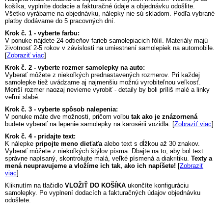
košíka, vyplníte dodacie a fakturačné údaje a objednávku odošlite.
Všetko vyrábame na objednávku, nálepky nie sú skladom. Podľa vybrané
platby dodávame do 5 pracovných dní.
Krok č. 1 - vyberte farbu:
V ponuke nájdete 24 odtieňov farieb samolepiacich fólií. Materiály majú
životnosť 2-5 rokov v závislosti na umiestnení samolepiek na automobile.
[
Zobraziť viac
]
Krok č. 2 - vyberte rozmer samolepky na auto:
Vyberať môžete z niekoľkých prednastavených rozmerov. Pri každej
samolepke tiež uvádzame aj najmenšiu možnú vyrobiteľnou veľkosť.
Menší rozmer naozaj nevieme vyrobiť - detaily by boli príliš malé a linky
veľmi slabé.
Krok č. 3 - vyberte spôsob nalepenia:
V ponuke máte dve možnosti, pričom voľbu
tak ako je znázornená
budete vyberať na lepenie samolepky na karosérii vozidla. [
Zobraziť viac
]
Krok č. 4 - pridajte text:
K nálepke
pripojte meno dieťaťa
alebo text s dĺžkou až 30 znakov.
Vyberať môžete z niekoľkých štýlov písma. Dbajte na to, aby bol text
správne napísaný, skontrolujte malá, veľké písmená a diakritiku.
Texty a
mená neupravujeme a vložíme ich tak, ako ich napíšete!
[
Zobraziť
viac
]
Kliknutím na tlačidlo
VLOŽIŤ DO KOŠÍKA
ukončíte konfiguráciu
samolepky. Po vyplnení dodacích a fakturačných údajov objednávku
odošlete.