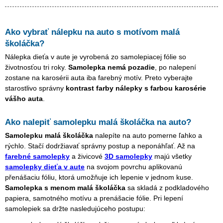
Ako vybrať nálepku na auto s motívom
malá
školáčka
?
Nálepka dieťa v aute je vyrobená zo samolepiacej fólie so
životnosťou tri roky.
Samolepka nemá pozadie
, po nalepení
zostane na karosérii auta iba farebný motív. Preto vyberajte
starostlivo správny
kontrast farby nálepky s farbou karosérie
vášho auta
.
Ako nalepiť samolepku
malá školáčka
na auto?
Samolepku
malá školáčka
nalepíte na auto pomerne ľahko a
rýchlo. Stačí dodržiavať správny postup a neponáhľať. Až na
farebné samolepky
a živicové
3D samolepky
majú všetky
samolepky dieťa v aute
na svojom povrchu aplikovanú
přenášaciu fóliu, ktorá umožňuje ich lepenie v jednom kuse.
Samolepka s menom
malá školáčka
sa skladá z podkladového
papiera, samotného motívu a prenášacie fólie. Pri lepení
samolepiek sa držte nasledujúceho postupu: