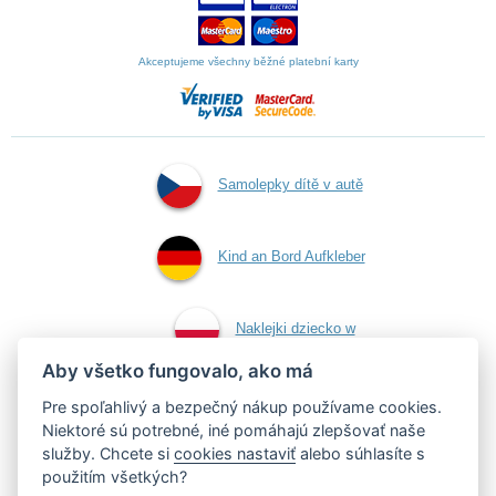
Akceptujeme všechny běžné platební karty
Samolepky dítě v autě
Kind an Bord Aufkleber
Naklejki dziecko w
Aby všetko fungovalo, ako má
aucie
Pre spoľahlivý a bezpečný nákup používame cookies.
Niektoré sú potrebné, iné pomáhajú zlepšovať naše
služby. Chcete si
cookies nastaviť
alebo súhlasíte s
Samolepky dieťa v aute
použitím všetkých?