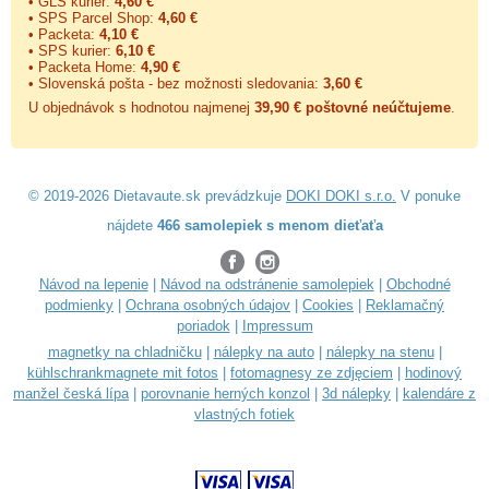
• GLS kurier:
4,60 €
• SPS Parcel Shop:
4,60 €
• Packeta:
4,10 €
• SPS kurier:
6,10 €
• Packeta Home:
4,90 €
• Slovenská pošta - bez možnosti sledovania:
3,60 €
U objednávok s hodnotou najmenej
39,90 € poštovné neúčtujeme
.
© 2019-2026 Dietavaute.sk prevádzkuje
DOKI DOKI s.r.o.
V ponuke
nájdete
466 samolepiek s menom dieťaťa
Návod na lepenie
|
Návod na odstránenie samolepiek
|
Obchodné
podmienky
|
Ochrana osobných údajov
|
Cookies
|
Reklamačný
poriadok
|
Impressum
magnetky na chladničku
|
nálepky na auto
|
nálepky na stenu
|
kühlschrankmagnete mit fotos
|
fotomagnesy ze zdjęciem
|
hodinový
manžel česká lípa
|
porovnanie herných konzol
|
3d nálepky
|
kalendáre z
vlastných fotiek