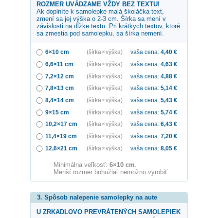
ROZMER UVÁDZAME VŽDY BEZ TEXTU!
Ak doplníte k samolepke
malá školáčka
text,
zmení sa jej výška o 2-3 cm. Šírka sa mení v
závislosti na dĺžke textu. Pri krátkych textov, ktoré
sa zmestia pod samolepku, sa šírka nemení.
6×10 cm
(šírka × výška)
vaša cena:
4,40
€
6,6×11 cm
(šírka × výška)
vaša cena:
4,63
€
7,2×12 cm
(šírka × výška)
vaša cena:
4,88
€
7,8×13 cm
(šírka × výška)
vaša cena:
5,14
€
8,4×14 cm
(šírka × výška)
vaša cena:
5,43
€
9×15 cm
(šírka × výška)
vaša cena:
5,74
€
10,2×17 cm
(šírka × výška)
vaša cena:
6,43
€
11,4×19 cm
(šírka × výška)
vaša cena:
7,20
€
12,6×21 cm
(šírka × výška)
vaša cena:
8,05
€
Minimálna veľkosť:
6×10 cm
.
Menší rozmer bohužiaľ nemožno vyrobiť.
3. Spôsob nalepenie samolepky na aute
U ZRKADLOVO PREVRÁTENÝCH SAMOLEPIEK