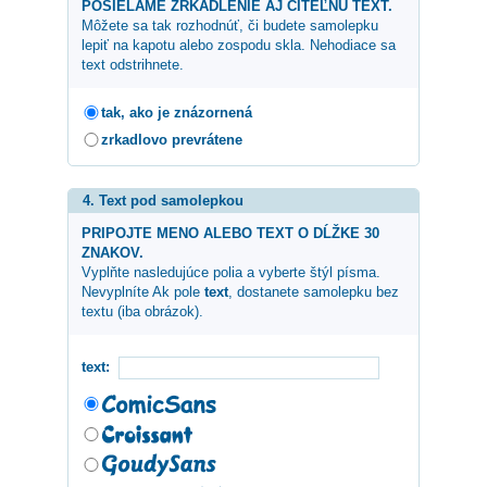
POSIELAME ZRKADLENIE AJ CITEĽNÚ TEXT.
Môžete sa tak rozhodnúť, či budete samolepku
lepiť na kapotu alebo zospodu skla. Nehodiace sa
text odstrihnete.
tak, ako je znázornená
zrkadlovo prevrátene
4. Text pod samolepkou
PRIPOJTE MENO ALEBO TEXT O DĹŽKE 30
ZNAKOV.
Vyplňte nasledujúce polia a vyberte štýl písma.
Nevyplníte Ak pole
text
, dostanete samolepku bez
textu (iba obrázok).
text: