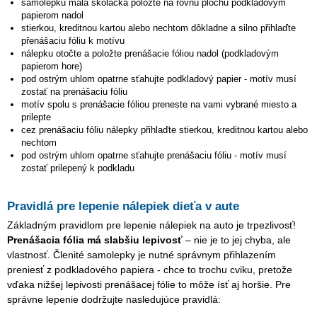
samolepku
malá školáčka
položte na rovnú plochu podkladovým
papierom nadol
stierkou, kreditnou kartou alebo nechtom dôkladne a silno přihlaďte
přenášaciu fóliu k motívu
nálepku otočte a položte prenášacie fóliou nadol (podkladovým
papierom hore)
pod ostrým uhlom opatrne sťahujte podkladový papier - motív musí
zostať na prenášaciu fóliu
motív spolu s prenášacie fóliou preneste na vami vybrané miesto a
prilepte
cez prenášaciu fóliu nálepky přihlaďte stierkou, kreditnou kartou alebo
nechtom
pod ostrým uhlom opatrne sťahujte prenášaciu fóliu - motív musí
zostať prilepený k podkladu
Pravidlá pre lepenie nálepiek dieťa v aute
Základným pravidlom pre lepenie nálepiek na auto je trpezlivosť!
Prenášacia fólia má slabšiu lepivosť
– nie je to jej chyba, ale
vlastnosť. Členité samolepky je nutné správnym přihlazením
preniesť z podkladového papiera - chce to trochu cviku, pretože
vďaka nižšej lepivosti prenášacej fólie to môže ísť aj horšie. Pre
správne lepenie dodržujte nasledujúce pravidlá: