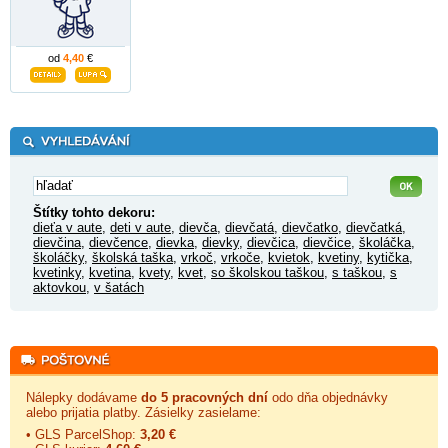
od
4,40
€
Štítky tohto dekoru:
dieťa v aute
,
deti v aute
,
dievča
,
dievčatá
,
dievčatko
,
dievčatká
,
dievčina
,
dievčence
,
dievka
,
dievky
,
dievčica
,
dievčice
,
školáčka
,
školáčky
,
školská taška
,
vrkoč
,
vrkoče
,
kvietok
,
kvetiny
,
kytička
,
kvetinky
,
kvetina
,
kvety
,
kvet
,
so školskou taškou
,
s taškou
,
s
aktovkou
,
v šatách
Nálepky dodávame
do 5 pracovných dní
odo dňa objednávky
alebo prijatia platby. Zásielky zasielame:
• GLS ParcelShop:
3,20 €