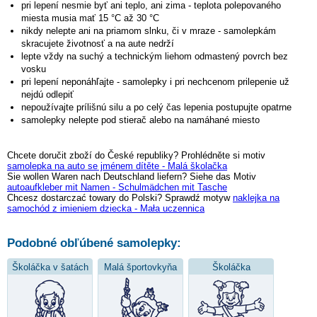
pri lepení nesmie byť ani teplo, ani zima - teplota polepovaného
miesta musia mať 15 °C až 30 °C
nikdy nelepte ani na priamom slnku, či v mraze - samolepkám
skracujete životnosť a na aute nedrží
lepte vždy na suchý a technickým liehom odmastený povrch bez
vosku
pri lepení neponáhľajte - samolepky i pri nechcenom prilepenie už
nejdú odlepiť
nepoužívajte prílišnú silu a po celý čas lepenia postupujte opatrne
samolepky nelepte pod stierač alebo na namáhané miesto
Chcete doručit zboží do České republiky? Prohlédněte si motiv
samolepka na auto se jménem dítěte - Malá školačka
Sie wollen Waren nach Deutschland liefern? Siehe das Motiv
autoaufkleber mit Namen - Schulmädchen mit Tasche
Chcesz dostarczać towary do Polski? Sprawdź motyw
naklejka na
samochód z imieniem dziecka - Mała uczennica
Podobné obľúbené samolepky:
Školáčka v šatách
Malá športovkyňa
Školáčka