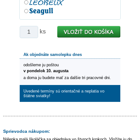
ks
Ak objednáte samolepku dnes
odošleme ju poštou
v pondelok 10. augusta
a doma ju budete mať za dalšie tri pracovné dni.
Uvedené termíny sú orientačné a neplatia vo
štátne sviatky!
Sprievodca nákupom:
Nálepka
malá školáčka
sa objednáva vo štyroch krokoch. Vložíte ju do