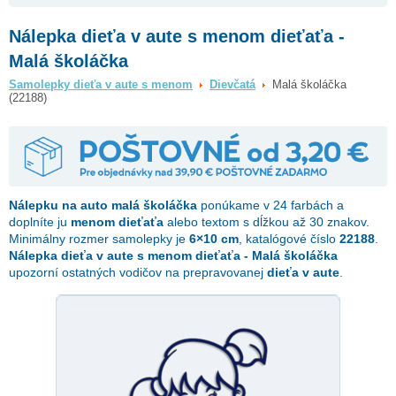
Nálepka dieťa v aute s menom dieťaťa -
Malá školáčka
Samolepky dieťa v aute s menom
Dievčatá
Malá školáčka
(22188)
Nálepku na auto
malá školáčka
ponúkame v 24 farbách a
doplníte ju
menom dieťaťa
alebo textom s dĺžkou až 30 znakov.
Minimálny rozmer samolepky je
6×10 cm
, katalógové číslo
22188
.
Nálepka dieťa v aute s menom dieťaťa - Malá školáčka
upozorní ostatných vodičov na prepravovanej
dieťa v aute
.