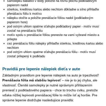
samolepku
bábätko v body
položte na rovnú plochu podkladovým
papierom nadol
stierkou, kreditnou kartou alebo nechtom dôkladne a silno přihlaďte
přenášaciu fóliu k motívu
nálepku otočte a položte prenášacie fóliou nadol (podkladovým
papierom hore)
pod ostrým uhlom opatrne sťahujte podkladový papier - motív musí
zostať na prenášaciu fóliu
motív spolu s prenášacie fóliou preneste na vami vybrané miesto a
prilepte
cez prenášaciu fóliu nálepky přihlaďte stierkou, kreditnou kartou alebo
nechtom
pod ostrým uhlom opatrne sťahujte prenášaciu fóliu - motív musí
zostať prilepený k podkladu
Pravidlá pre lepenie nálepiek dieťa v aute
Základným pravidlom pre lepenie nálepiek na auto je trpezlivosť!
Prenášacia fólia má slabšiu lepivosť
– nie je to jej chyba, ale
vlastnosť. Členité samolepky je nutné správnym přihlazením
preniesť z podkladového papiera - chce to trochu cviku, pretože
vďaka nižšej lepivosti prenášacej fólie to môže ísť aj horšie. Pre
správne lepenie dodržujte nasledujúce pravidlá: