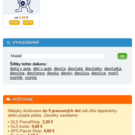
od
4,58
€
Štítky tohto dekoru:
dieťa v aute
,
deti v aute
,
dievča
,
dievčatá
,
dievčatko
,
dievčatká
,
dievčina
,
dievčence
,
dievka
,
dievky
,
dievčica
,
dievčice
,
motýľ
,
motýlik
,
motýle
Nálepky dodávame
do 5 pracovných dní
odo dňa objednávky
alebo prijatia platby. Zásielky zasielame:
• GLS ParcelShop:
3,20 €
• GLS kurier:
4,60 €
• SPS Parcel Shop:
4,60 €