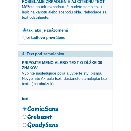
POSIELAME ZRKADLENIE AJ CITEĽNÚ TEXT.
Môžete sa tak rozhodnúť, či budete samolepku
lepiť na kapotu alebo zospodu skla. Nehodiace sa
text odstrihnete.
tak, ako je znázornená
zrkadlovo prevrátene
4. Text pod samolepkou
PRIPOJTE MENO ALEBO TEXT O DĹŽKE 30
ZNAKOV.
Vyplňte nasledujúce polia a vyberte štýl písma.
Nevyplníte Ak pole
text
, dostanete samolepku bez
textu (iba obrázok).
text: