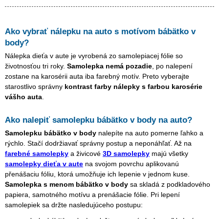
Ako vybrať nálepku na auto s motívom
bábätko v
body
?
Nálepka dieťa v aute je vyrobená zo samolepiacej fólie so
životnosťou tri roky.
Samolepka nemá pozadie
, po nalepení
zostane na karosérii auta iba farebný motív. Preto vyberajte
starostlivo správny
kontrast farby nálepky s farbou karosérie
vášho auta
.
Ako nalepiť samolepku
bábätko v body
na auto?
Samolepku
bábätko v body
nalepíte na auto pomerne ľahko a
rýchlo. Stačí dodržiavať správny postup a neponáhľať. Až na
farebné samolepky
a živicové
3D samolepky
majú všetky
samolepky dieťa v aute
na svojom povrchu aplikovanú
přenášaciu fóliu, ktorá umožňuje ich lepenie v jednom kuse.
Samolepka s menom
bábätko v body
sa skladá z podkladového
papiera, samotného motívu a prenášacie fólie. Pri lepení
samolepiek sa držte nasledujúceho postupu: