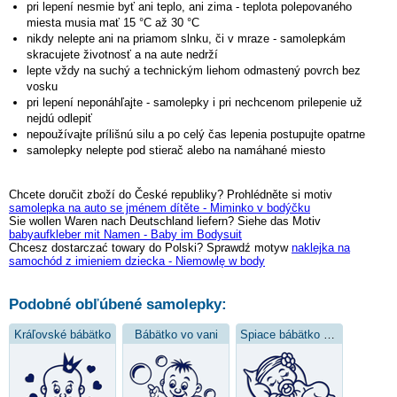
pri lepení nesmie byť ani teplo, ani zima - teplota polepovaného
miesta musia mať 15 °C až 30 °C
nikdy nelepte ani na priamom slnku, či v mraze - samolepkám
skracujete životnosť a na aute nedrží
lepte vždy na suchý a technickým liehom odmastený povrch bez
vosku
pri lepení neponáhľajte - samolepky i pri nechcenom prilepenie už
nejdú odlepiť
nepoužívajte prílišnú silu a po celý čas lepenia postupujte opatrne
samolepky nelepte pod stierač alebo na namáhané miesto
Chcete doručit zboží do České republiky? Prohlédněte si motiv
samolepka na auto se jménem dítěte - Miminko v bodýčku
Sie wollen Waren nach Deutschland liefern? Siehe das Motiv
babyaufkleber mit Namen - Baby im Bodysuit
Chcesz dostarczać towary do Polski? Sprawdź motyw
naklejka na
samochód z imieniem dziecka - Niemowlę w body
Podobné obľúbené samolepky:
Kráľovské bábätko
Bábätko vo vani
Spiace bábätko s medvedíkom