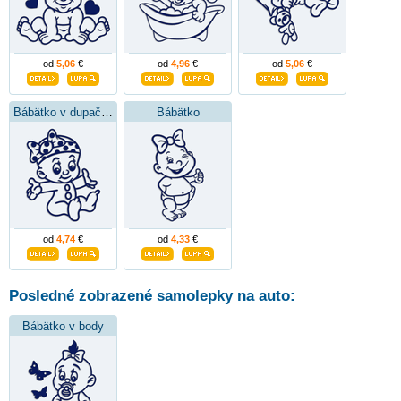
od
5,06
€
od
4,96
€
od
5,06
€
Bábätko v dupačkách
Bábätko
od
4,74
€
od
4,33
€
Posledné zobrazené samolepky na auto:
Bábätko v body