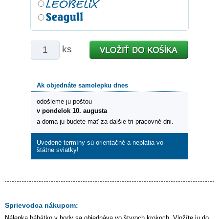
ks
Ak objednáte samolepku dnes
odošleme ju poštou
v pondelok 10. augusta
a doma ju budete mať za dalšie tri pracovné dni.
Uvedené termíny sú orientačné a neplatia vo
štátne sviatky!
Sprievodca nákupom:
Nálepka
bábätko v body
sa objednáva vo štyroch krokoch. Vložíte ju do