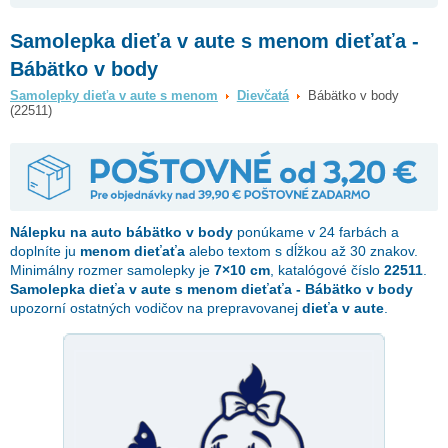
Samolepka dieťa v aute s menom dieťaťa -
Bábätko v body
Samolepky dieťa v aute s menom
Dievčatá
Bábätko v body
(22511)
Nálepku na auto
bábätko v body
ponúkame v 24 farbách a
doplníte ju
menom dieťaťa
alebo textom s dĺžkou až 30 znakov.
Minimálny rozmer samolepky je
7×10 cm
, katalógové číslo
22511
.
Samolepka dieťa v aute s menom dieťaťa - Bábätko v body
upozorní ostatných vodičov na prepravovanej
dieťa v aute
.