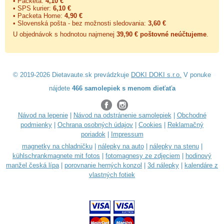
• Packeta:
4,10 €
• SPS kurier:
6,10 €
• Packeta Home:
4,90 €
• Slovenská pošta - bez možnosti sledovania:
3,60 €
U objednávok s hodnotou najmenej
39,90 € poštovné neúčtujeme
.
© 2019-2026 Dietavaute.sk prevádzkuje
DOKI DOKI s.r.o.
V ponuke
nájdete
466 samolepiek s menom dieťaťa
Návod na lepenie
|
Návod na odstránenie samolepiek
|
Obchodné
podmienky
|
Ochrana osobných údajov
|
Cookies
|
Reklamačný
poriadok
|
Impressum
magnetky na chladničku
|
nálepky na auto
|
nálepky na stenu
|
kühlschrankmagnete mit fotos
|
fotomagnesy ze zdjęciem
|
hodinový
manžel česká lípa
|
porovnanie herných konzol
|
3d nálepky
|
kalendáre z
vlastných fotiek