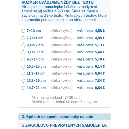
ROZMER UVÁDZAME VŽDY BEZ TEXTU!
Ak doplníte k samolepke
bábätko v body
text,
zmení sa jej výška o 2-3 cm. Šírka sa mení v
závislosti na dĺžke textu. Pri krátkych textov, ktoré
sa zmestia pod samolepku, sa šírka nemení.
7×10 cm
(šírka × výška)
vaša cena:
4,58
€
7,7×11 cm
(šírka × výška)
vaša cena:
4,85
€
8,4×12 cm
(šírka × výška)
vaša cena:
5,13
€
9,1×13 cm
(šírka × výška)
vaša cena:
5,44
€
9,8×14 cm
(šírka × výška)
vaša cena:
5,78
€
10,5×15 cm
(šírka × výška)
vaša cena:
6,14
€
11,9×17 cm
(šírka × výška)
vaša cena:
6,94
€
13,3×19 cm
(šírka × výška)
vaša cena:
7,84
€
14,7×21 cm
(šírka × výška)
vaša cena:
8,84
€
Minimálna veľkosť:
7×10 cm
.
Menší rozmer bohužiaľ nemožno vyrobiť.
3. Spôsob nalepenie samolepky na aute
U ZRKADLOVO PREVRÁTENÝCH SAMOLEPIEK