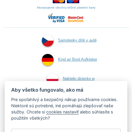
Akceptujeme všechny běžné platební karty
Samolepky dítě v autě
Kind an Bord Aufkleber
Naklejki dziecko w
Aby všetko fungovalo, ako má
aucie
Pre spoľahlivý a bezpečný nákup používame cookies.
Niektoré sú potrebné, iné pomáhajú zlepšovať naše
služby. Chcete si
cookies nastaviť
alebo súhlasíte s
Samolepky dieťa v aute
použitím všetkých?