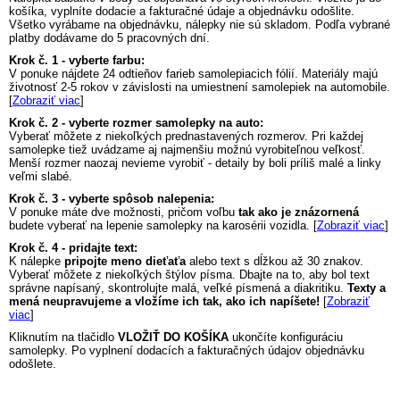
košíka, vyplníte dodacie a fakturačné údaje a objednávku odošlite.
Všetko vyrábame na objednávku, nálepky nie sú skladom. Podľa vybrané
platby dodávame do 5 pracovných dní.
Krok č. 1 - vyberte farbu:
V ponuke nájdete 24 odtieňov farieb samolepiacich fólií. Materiály majú
životnosť 2-5 rokov v závislosti na umiestnení samolepiek na automobile.
[
Zobraziť viac
]
Krok č. 2 - vyberte rozmer samolepky na auto:
Vyberať môžete z niekoľkých prednastavených rozmerov. Pri každej
samolepke tiež uvádzame aj najmenšiu možnú vyrobiteľnou veľkosť.
Menší rozmer naozaj nevieme vyrobiť - detaily by boli príliš malé a linky
veľmi slabé.
Krok č. 3 - vyberte spôsob nalepenia:
V ponuke máte dve možnosti, pričom voľbu
tak ako je znázornená
budete vyberať na lepenie samolepky na karosérii vozidla. [
Zobraziť viac
]
Krok č. 4 - pridajte text:
K nálepke
pripojte meno dieťaťa
alebo text s dĺžkou až 30 znakov.
Vyberať môžete z niekoľkých štýlov písma. Dbajte na to, aby bol text
správne napísaný, skontrolujte malá, veľké písmená a diakritiku.
Texty a
mená neupravujeme a vložíme ich tak, ako ich napíšete!
[
Zobraziť
viac
]
Kliknutím na tlačidlo
VLOŽIŤ DO KOŠÍKA
ukončíte konfiguráciu
samolepky. Po vyplnení dodacích a fakturačných údajov objednávku
odošlete.