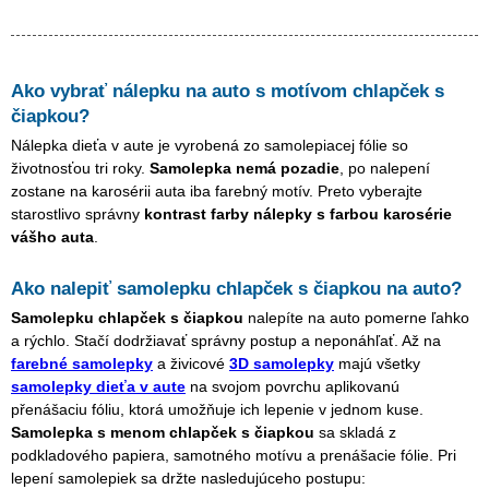
Ako vybrať nálepku na auto s motívom
chlapček s
čiapkou
?
Nálepka dieťa v aute je vyrobená zo samolepiacej fólie so
životnosťou tri roky.
Samolepka nemá pozadie
, po nalepení
zostane na karosérii auta iba farebný motív. Preto vyberajte
starostlivo správny
kontrast farby nálepky s farbou karosérie
vášho auta
.
Ako nalepiť samolepku
chlapček s čiapkou
na auto?
Samolepku
chlapček s čiapkou
nalepíte na auto pomerne ľahko
a rýchlo. Stačí dodržiavať správny postup a neponáhľať. Až na
farebné samolepky
a živicové
3D samolepky
majú všetky
samolepky dieťa v aute
na svojom povrchu aplikovanú
přenášaciu fóliu, ktorá umožňuje ich lepenie v jednom kuse.
Samolepka s menom
chlapček s čiapkou
sa skladá z
podkladového papiera, samotného motívu a prenášacie fólie. Pri
lepení samolepiek sa držte nasledujúceho postupu: