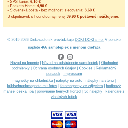
• SPS kurier:
6,10 €
• Packeta Home:
4,90 €
• Slovenská pošta - bez možnosti sledovania:
3,60 €
U objednávok s hodnotou najmenej
39,90 € poštovné neúčtujeme
.
© 2019-2026 Dietavaute.sk prevádzkuje
DOKI DOKI s.r.o.
V ponuke
nájdete
466 samolepiek s menom dieťaťa
Návod na lepenie
|
Návod na odstránenie samolepiek
|
Obchodné
podmienky
|
Ochrana osobných údajov
|
Cookies
|
Reklamačný
poriadok
|
Impressum
magnetky na chladničku
|
nálepky na auto
|
nálepky na stenu
|
kühlschrankmagnete mit fotos
|
fotomagnesy ze zdjęciem
|
hodinový
manžel česká lípa
|
porovnanie herných konzol
|
3d nálepky
|
kalendáre z
vlastných fotiek