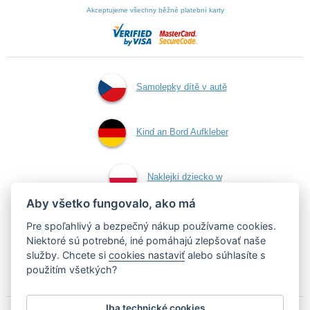
Akceptujeme všechny běžné platební karty
Samolepky dítě v autě
Kind an Bord Aufkleber
Naklejki dziecko w
Aby všetko fungovalo, ako má
aucie
Pre spoľahlivý a bezpečný nákup používame cookies.
Niektoré sú potrebné, iné pomáhajú zlepšovať naše
služby. Chcete si
cookies nastaviť
alebo súhlasíte s
Samolepky dieťa v aute
použitím všetkých?
Iba technické cookies