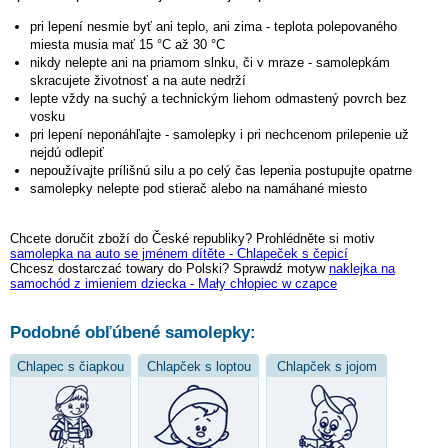
pri lepení nesmie byť ani teplo, ani zima - teplota polepovaného
miesta musia mať 15 °C až 30 °C
nikdy nelepte ani na priamom slnku, či v mraze - samolepkám
skracujete životnosť a na aute nedrží
lepte vždy na suchý a technickým liehom odmastený povrch bez
vosku
pri lepení neponáhľajte - samolepky i pri nechcenom prilepenie už
nejdú odlepiť
nepoužívajte prílišnú silu a po celý čas lepenia postupujte opatrne
samolepky nelepte pod stierač alebo na namáhané miesto
Chcete doručit zboží do České republiky? Prohlédněte si motiv
samolepka na auto se jménem dítěte - Chlapeček s čepicí
Chcesz dostarczać towary do Polski? Sprawdź motyw
naklejka na
samochód z imieniem dziecka - Mały chłopiec w czapce
Podobné obľúbené samolepky:
Chlapec s čiapkou
Chlapček s loptou
Chlapček s jojom