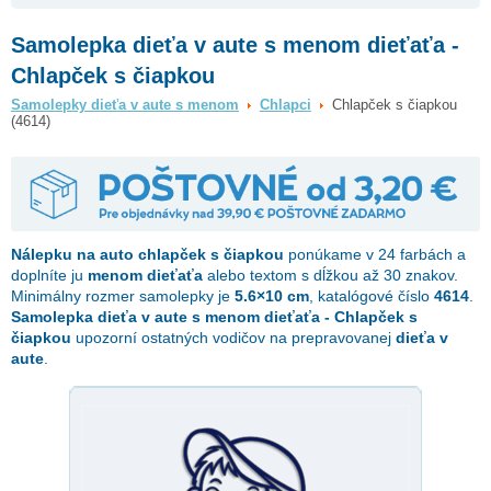
Samolepka dieťa v aute s menom dieťaťa -
Chlapček s čiapkou
Samolepky dieťa v aute s menom
Chlapci
Chlapček s čiapkou
(4614)
Nálepku na auto
chlapček s čiapkou
ponúkame v 24 farbách a
doplníte ju
menom dieťaťa
alebo textom s dĺžkou až 30 znakov.
Minimálny rozmer samolepky je
5.6×10 cm
, katalógové číslo
4614
.
Samolepka dieťa v aute s menom dieťaťa - Chlapček s
čiapkou
upozorní ostatných vodičov na prepravovanej
dieťa v
aute
.