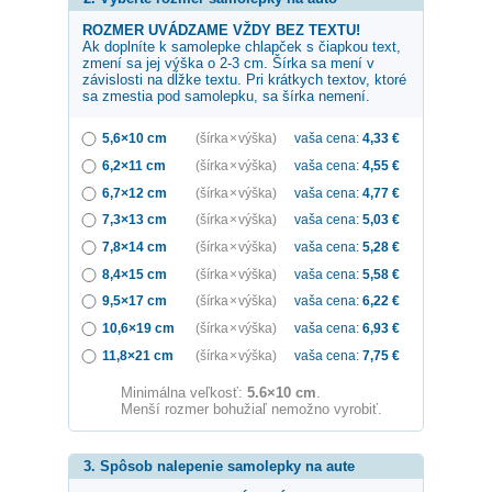
ROZMER UVÁDZAME VŽDY BEZ TEXTU!
Ak doplníte k samolepke
chlapček s čiapkou
text,
zmení sa jej výška o 2-3 cm. Šírka sa mení v
závislosti na dĺžke textu. Pri krátkych textov, ktoré
sa zmestia pod samolepku, sa šírka nemení.
5,6×10 cm
(šírka × výška)
vaša cena:
4,33
€
6,2×11 cm
(šírka × výška)
vaša cena:
4,55
€
6,7×12 cm
(šírka × výška)
vaša cena:
4,77
€
7,3×13 cm
(šírka × výška)
vaša cena:
5,03
€
7,8×14 cm
(šírka × výška)
vaša cena:
5,28
€
8,4×15 cm
(šírka × výška)
vaša cena:
5,58
€
9,5×17 cm
(šírka × výška)
vaša cena:
6,22
€
10,6×19 cm
(šírka × výška)
vaša cena:
6,93
€
11,8×21 cm
(šírka × výška)
vaša cena:
7,75
€
Minimálna veľkosť:
5.6×10 cm
.
Menší rozmer bohužiaľ nemožno vyrobiť.
3. Spôsob nalepenie samolepky na aute