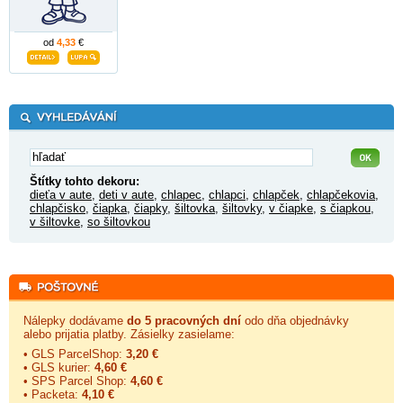
od
4,33
€
Štítky tohto dekoru:
dieťa v aute
,
deti v aute
,
chlapec
,
chlapci
,
chlapček
,
chlapčekovia
,
chlapčisko
,
čiapka
,
čiapky
,
šiltovka
,
šiltovky
,
v čiapke
,
s čiapkou
,
v šiltovke
,
so šiltovkou
Nálepky dodávame
do 5 pracovných dní
odo dňa objednávky
alebo prijatia platby. Zásielky zasielame:
• GLS ParcelShop:
3,20 €
• GLS kurier:
4,60 €
• SPS Parcel Shop:
4,60 €
• Packeta:
4,10 €