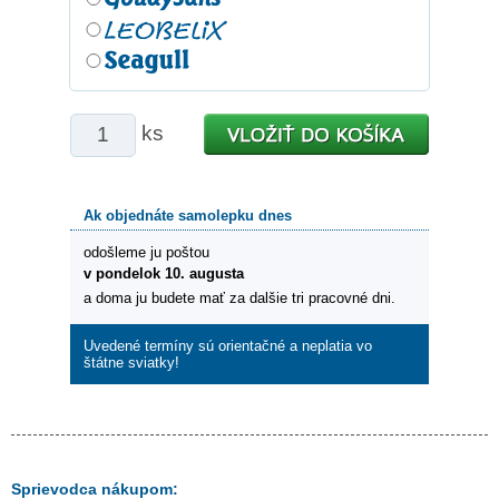
ks
Ak objednáte samolepku dnes
odošleme ju poštou
v pondelok 10. augusta
a doma ju budete mať za dalšie tri pracovné dni.
Uvedené termíny sú orientačné a neplatia vo
štátne sviatky!
Sprievodca nákupom: