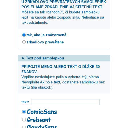
U ZRKADLOVO PREVRÁTENÝCH SAMOLEPIEK
POSIELAME ZRKADLENIE AJ CITEĽNÚ TEXT.
Môžete sa tak rozhodnúť, či budete samolepku
lepiť na kapotu alebo zospodu skla. Nehodiace sa
text odstrihnete.
tak, ako je znázornená
zrkadlovo prevrátene
4. Text pod samolepkou
PRIPOJTE MENO ALEBO TEXT O DĹŽKE 30
ZNAKOV.
Vyplňte nasledujúce polia a vyberte štýl písma.
Nevyplníte Ak pole
text
, dostanete samolepku bez
textu (iba obrázok).
text: