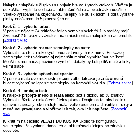
Nálepka
chlapček s čiapkou
sa objednáva vo štyroch krokoch. Vložíte ju
do košíka, vyplníte dodacie a fakturačné údaje a objednávku odošlite.
Všetko vyrábame na objednávku, nálepky nie sú skladom. Podľa vybrané
platby dodávame do 5 pracovných dní.
Krok č. 1 - vyberte farbu:
V ponuke nájdete 24 odtieňov farieb samolepiacich fólií. Materiály majú
životnosť 2-5 rokov v závislosti na umiestnení samolepiek na automobile.
[
Zobraziť viac
]
Krok č. 2 - vyberte rozmer samolepky na auto:
Vyberať môžete z niekoľkých prednastavených rozmerov. Pri každej
samolepke tiež uvádzame aj najmenšiu možnú vyrobiteľnou veľkosť.
Menší rozmer naozaj nevieme vyrobiť - detaily by boli príliš malé a linky
veľmi slabé.
Krok č. 3 - vyberte spôsob nalepenia:
V ponuke máte dve možnosti, pričom voľbu
tak ako je znázornená
budete vyberať na lepenie samolepky na karosérii vozidla. [
Zobraziť viac
]
Krok č. 4 - pridajte text:
K nálepke
pripojte meno dieťaťa
alebo text s dĺžkou až 30 znakov.
Vyberať môžete z niekoľkých štýlov písma. Dbajte na to, aby bol text
správne napísaný, skontrolujte malá, veľké písmená a diakritiku.
Texty a
mená neupravujeme a vložíme ich tak, ako ich napíšete!
[
Zobraziť
viac
]
Kliknutím na tlačidlo
VLOŽIŤ DO KOŠÍKA
ukončíte konfiguráciu
samolepky. Po vyplnení dodacích a fakturačných údajov objednávku
odošlete.