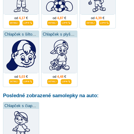
od
4,17
€
od
4,87
€
od
4,39
€
Chlapček s šiltovkou
Chlapček s plyšákom
od
5,03
€
od
4,48
€
Posledné zobrazené samolepky na auto:
Chlapček s čiapkou