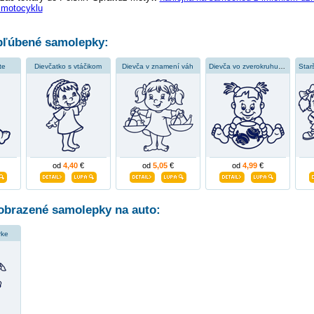
 motocyklu
ľúbené samolepky:
te
Dievčatko s vtáčikom
Dievča v znamení váh
Dievča vo zverokruhu ryby
od
4,40
€
od
5,05
€
od
4,99
€
obrazené samolepky na auto:
rke