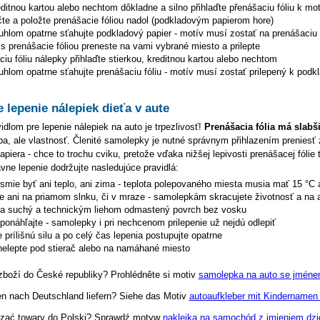
editnou kartou alebo nechtom dôkladne a silno přihlaďte přenášaciu fóliu k mo
čte a položte prenášacie fóliou nadol (podkladovým papierom hore)
uhlom opatrne sťahujte podkladový papier - motív musí zostať na prenášaciu f
s prenášacie fóliou preneste na vami vybrané miesto a prilepte
iu fóliu nálepky přihlaďte stierkou, kreditnou kartou alebo nechtom
hlom opatrne sťahujte prenášaciu fóliu - motív musí zostať prilepený k podk
e lepenie nálepiek dieťa v aute
dlom pre lepenie nálepiek na auto je trpezlivosť!
Prenášacia fólia má slabš
hyba, ale vlastnosť. Členité samolepky je nutné správnym přihlazením preniesť 
piera - chce to trochu cviku, pretože vďaka nižšej lepivosti prenášacej fólie 
ávne lepenie dodržujte nasledujúce pravidlá:
esmie byť ani teplo, ani zima - teplota polepovaného miesta musia mať 15 °C 
te ani na priamom slnku, či v mraze - samolepkám skracujete životnosť a na 
na suchý a technickým liehom odmastený povrch bez vosku
eponáhľajte - samolepky i pri nechcenom prilepenie už nejdú odlepiť
 prílišnú silu a po celý čas lepenia postupujte opatrne
elepte pod stierač alebo na namáhané miesto
zboží do České republiky? Prohlédněte si motiv
samolepka na auto se jménem
en nach Deutschland liefern? Siehe das Motiv
autoaufkleber mit Kindernamen
zać towary do Polski? Sprawdź motyw
naklejka na samochód z imieniem dzi