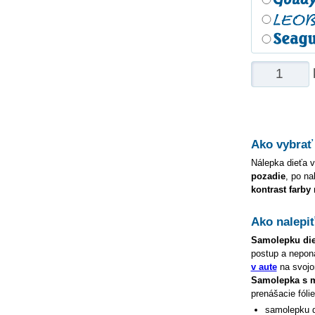
Ako vybrať
Nálepka dieťa v
pozadie
, po na
kontrast farby
Ako nalepi
Samolepku
di
postup a nepon
v aute
na svojom
Samolepka s
prenášacie fóli
samolepku