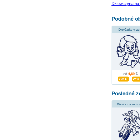
Dziewczyna na
Podobné ob
Dievčatko v au
od
4,89
€
Posledné z
Dievča na moto