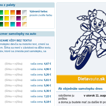
bu z palety
Vybraná farba:
prosím zvoľte farbu
rozmer samolepky na auto
ZAME VŽDY BEZ TEXTU!
samolepke
dievča na motorke
text, zmení sa
cm. Šírka sa mení v závislosti na dĺžke textu.
xtov, ktoré sa zmestia pod samolepku, sa
(šírka × výška)
vaša cena:
4,67
€
(šírka × výška)
vaša cena:
4,96
€
(šírka × výška)
vaša cena:
5,26
€
(šírka × výška)
vaša cena:
5,61
€
(šírka × výška)
vaša cena:
5,96
€
Ak objednáte samolepku dnes
(šírka × výška)
vaša cena:
6,36
€
odošleme ju
v utorok 11. aug
(šírka × výška)
vaša cena:
7,22
€
poštou
(šírka × výška)
vaša cena:
8,18
€
a doma ju budete mať za dalšie tri p