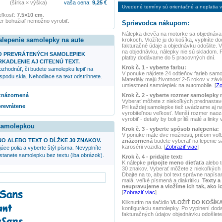
(šírka × výška)
vaša cena:
9,25
€
Uvedené termíny sú orientačné a neplatia vo
eľkosť:
7.5×10 cm
.
r bohužiaľ nemožno vyrobiť.
Sprievodca nákupom:
Nálepka
dievča na motorke
sa objednáva
alepenie samolepky na aute
krokoch. Vložíte ju do košíka, vyplníte do
fakturačné údaje a objednávku odošlite.
na objednávku, nálepky nie sú skladom. 
O PREVRÁTENÝCH SAMOLEPIEK
platby dodávame do 5 pracovných dní.
KADLENIE AJ CITEĽNÚ TEXT.
Krok č. 1 - vyberte farbu:
ozhodnúť, či budete samolepku lepiť na
V ponuke nájdete 24 odtieňov farieb samole
spodu skla. Nehodiace sa text odstrihnete.
Materiály majú životnosť 2-5 rokov v závis
umiestnení samolepiek na automobile. [
Zo
Krok č. 2 - vyberte rozmer samolepky 
 znázornená
Vyberať môžete z niekoľkých prednasta
prevrátene
Pri každej samolepke tiež uvádzame aj 
vyrobiteľnou veľkosť. Menší rozmer naoz
vyrobiť - detaily by boli príliš malé a linky
 samolepkou
Krok č. 3 - vyberte spôsob nalepenia:
V ponuke máte dve možnosti, pričom voľ
NO ALEBO TEXT O DĹŽKE 30 ZNAKOV.
znázornená
budete vyberať na lepenie 
karosérii vozidla. [
Zobraziť viac
]
úce polia a vyberte štýl písma. Nevyplníte
ostanete samolepku bez textu (iba obrázok).
Krok č. 4 - pridajte text:
K nálepke
pripojte meno dieťaťa
alebo t
30 znakov. Vyberať môžete z niekoľkých 
Dbajte na to, aby bol text správne napísan
malá, veľké písmená a diakritiku.
Texty a
neupravujeme a vložíme ich tak, ako i
[
Zobraziť viac
]
Kliknutím na tlačidlo
VLOŽIŤ DO KOŠÍK
konfiguráciu samolepky. Po vyplnení dod
fakturačných údajov objednávku odošlete