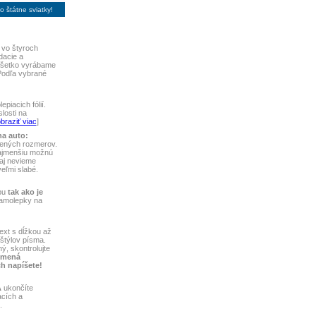
 štátne sviatky!
 vo štyroch
dacie a
 Všetko vyrábame
Podľa vybrané
piacich fólií.
losti na
braziť viac
]
na auto:
vených rozmerov.
najmenšiu možnú
aj nevieme
 veľmi slabé.
bu
tak ako je
samolepky na
ext s dĺžkou až
štýlov písma.
ý, skontrolujte
 mená
ch napíšete!
A
ukončíte
acích a
.