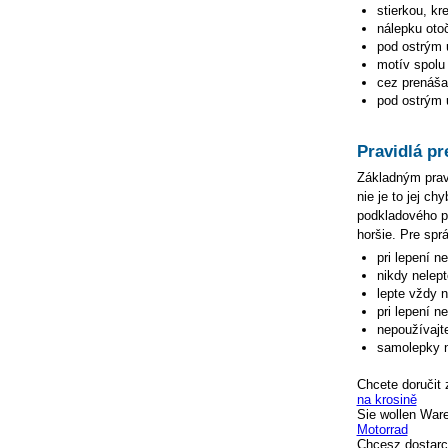
stierkou, kr
nálepku oto
pod ostrým 
motív spolu 
cez prenášac
pod ostrým u
Pravidlá pr
Základným pravi
nie je to jej c
podkladového pa
horšie. Pre spr
pri lepení n
nikdy nelep
lepte vždy 
pri lepení n
nepoužívajte
samolepky n
Chcete doručit 
na krosině
Sie wollen War
Motorrad
Chcesz dostarc