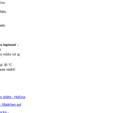
tívu
óliu
ladu
iu lepivosť
–
z
to môže ísť aj
až 30 °C
aute nedrží
 dítěte - Holčina
 - Mädchen auf
ecka -