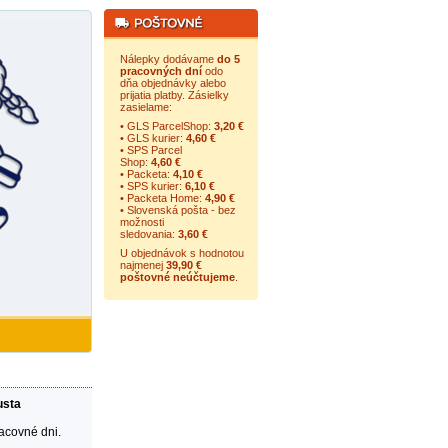
Nálepky dodávame
do 5
pracovných dní
odo
dňa objednávky alebo
prijatia platby. Zásielky
zasielame:
• GLS ParcelShop:
3,20 €
• GLS kurier:
4,60 €
• SPS Parcel
Shop:
4,60 €
• Packeta:
4,10 €
• SPS kurier:
6,10 €
• Packeta Home:
4,90 €
• Slovenská pošta - bez
možnosti
sledovania:
3,60 €
U objednávok s hodnotou
najmenej
39,90 €
poštovné neúčtujeme
.
usta
racovné dni.