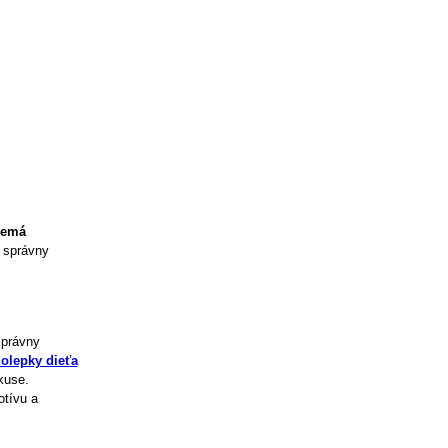
nemá
o správny
správny
olepky dieťa
kuse.
tívu a