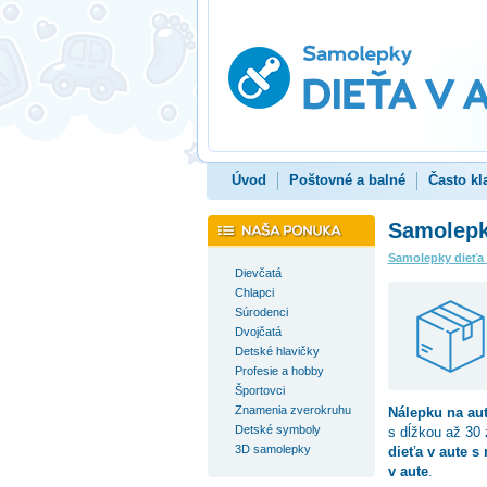
Úvod
Poštovné a balné
Často kl
Samolepk
Samolepky dieťa
Dievčatá
Chlapci
Súrodenci
Dvojčatá
Detské hlavičky
Profesie a hobby
Športovci
Znamenia zverokruhu
Nálepku na au
Detské symboly
s dĺžkou až 30
3D samolepky
dieťa v aute s
v aute
.