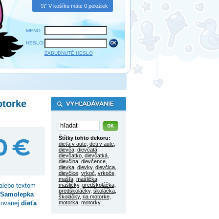
V košíku máte 0 položiek
MENO:
HESLO:
ZABUDNUTÉ HESLO
otorke
Štítky tohto dekoru:
dieťa v aute
,
deti v aute
,
dievča
,
dievčatá
,
dievčatko
,
dievčatká
,
dievčina
,
dievčence
,
dievka
,
dievky
,
dievčica
,
dievčice
,
vrkoč
,
vrkoče
,
mašľa
,
mašlička
,
alebo textom
mašličky
,
predškoláčka
,
predškoláčky
,
školáčka
,
Samolepka
školáčky
,
na motorke
,
vovanej
dieťa
motorka
,
motorky