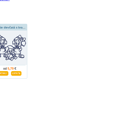
Staršie dievčatá s bračekom
od
5,79
€