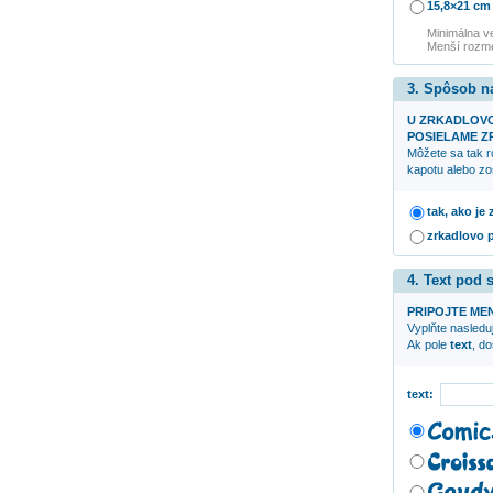
15,8×21 cm
Minimálna v
Menší rozme
3. Spôsob n
U ZRKADLOV
POSIELAME ZR
Môžete sa tak r
kapotu alebo zo
tak, ako je
zrkadlovo 
4. Text pod
PRIPOJTE ME
Vyplňte nasleduj
Ak pole
text
, d
text: