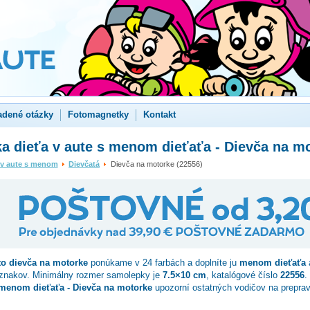
adené otázky
Fotomagnetky
Kontakt
a dieťa v aute s menom dieťaťa - Dievča na m
 v aute s menom
Dievčatá
Dievča na motorke (22556)
to
dievča na motorke
ponúkame v 24 farbách a doplníte ju
menom dieťaťa
 znakov. Minimálny rozmer samolepky je
7.5×10 cm
, katalógové číslo
22556
.
 menom dieťaťa - Dievča na motorke
upozorní ostatných vodičov na prepra