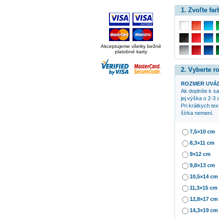
1. Zvoľte far
Akceptujeme všetky bežné
platobné karty
2. Vyberte 
ROZMER UVÁD
Ak doplníte k 
jej výška o 2-3 
Pri krátkych te
šírka nemení.
7,5×10 cm
8,3×11 cm
9×12 cm
9,8×13 cm
10,5×14 cm
11,3×15 cm
12,8×17 cm
14,3×19 cm