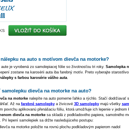
ks
 nálepku na auto s motívom
dievča na motorke
?
 aute je vyrobená zo samolepiacej fólie so životnosťou tri roky.
Samolepka 
lepení zostane na karosérii auta iba farebný motív. Preto vyberajte starostliv
 nálepky s farbou karosérie vášho auta
.
ť samolepku
dievča na motorke
na auto?
evča na motorke
nalepíte na auto pomerne ľahko a rýchlo. Stačí dodržiavať 
áhľať. Až na
farebné samolepky
a živicové
3D samolepky
majú všetky
sam
 povrchu aplikovanú přenášaciu fóliu, ktorá umožňuje ich lepenie v jednom 
 menom
dievča na motorke
sa skladá z podkladového papiera, samotného mo
e. Pri lepení samolepiek sa držte nasledujúceho postupu:
dievča na motorke
položte na rovnú plochu podkladovým papierom nadol