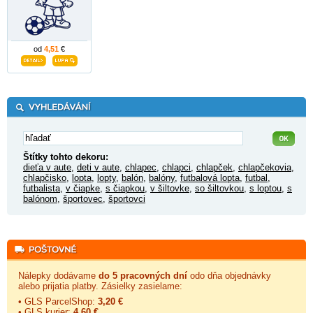
od
4,51
€
Štítky tohto dekoru:
dieťa v aute
,
deti v aute
,
chlapec
,
chlapci
,
chlapček
,
chlapčekovia
,
chlapčisko
,
lopta
,
lopty
,
balón
,
balóny
,
futbalová lopta
,
futbal
,
futbalista
,
v čiapke
,
s čiapkou
,
v šiltovke
,
so šiltovkou
,
s loptou
,
s
balónom
,
športovec
,
športovci
Nálepky dodávame
do 5 pracovných dní
odo dňa objednávky
alebo prijatia platby. Zásielky zasielame:
• GLS ParcelShop:
3,20 €
• GLS kurier:
4,60 €