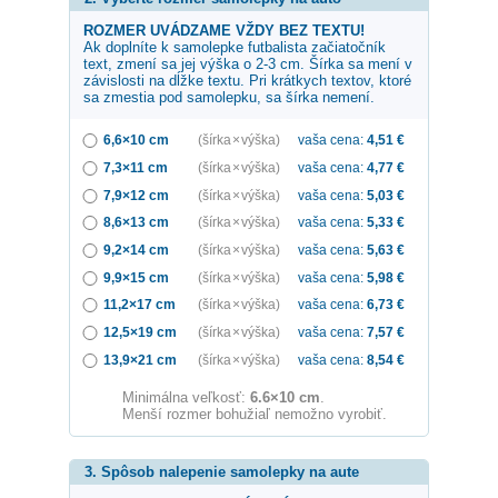
ROZMER UVÁDZAME VŽDY BEZ TEXTU!
Ak doplníte k samolepke
futbalista začiatočník
text, zmení sa jej výška o 2-3 cm. Šírka sa mení v
závislosti na dĺžke textu. Pri krátkych textov, ktoré
sa zmestia pod samolepku, sa šírka nemení.
6,6×10 cm
(šírka × výška)
vaša cena:
4,51
€
7,3×11 cm
(šírka × výška)
vaša cena:
4,77
€
7,9×12 cm
(šírka × výška)
vaša cena:
5,03
€
8,6×13 cm
(šírka × výška)
vaša cena:
5,33
€
9,2×14 cm
(šírka × výška)
vaša cena:
5,63
€
9,9×15 cm
(šírka × výška)
vaša cena:
5,98
€
11,2×17 cm
(šírka × výška)
vaša cena:
6,73
€
12,5×19 cm
(šírka × výška)
vaša cena:
7,57
€
13,9×21 cm
(šírka × výška)
vaša cena:
8,54
€
Minimálna veľkosť:
6.6×10 cm
.
Menší rozmer bohužiaľ nemožno vyrobiť.
3. Spôsob nalepenie samolepky na aute