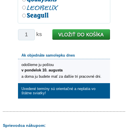
ks
Ak objednáte samolepku dnes
odošleme ju poštou
v pondelok 10. augusta
a doma ju budete mať za dalšie tri pracovné dni.
Uvedené termíny sú orientačné a neplatia vo
štátne sviatky!
Sprievodca nákupom: