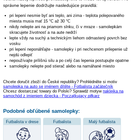
správne lepenie dodržujte nasledujúce pravidlá:
pri lepení nesmie byť ani teplo, ani zima - teplota polepovaného
miesta musia mať 15 °C až 30 °C
nikdy nelepte ani na priamom slnku, či v mraze - samolepkám
skracujete životnosť a na aute nedrží
lepte vždy na suchý a technickým liehom odmastený povrch bez
vosku
pri lepení neponáhľajte - samolepky i pri nechcenom prilepenie už
nejdú odlepiť
nepoužívajte prílišnú silu a po celý čas lepenia postupujte opatrne
samolepky nelepte pod stierač alebo na namáhané miesto
Chcete doručit zboží do České republiky? Prohlédněte si motiv
samolepka na auto se jménem dítěte - Fotbalista začátečník
Chcesz dostarczać towary do Polski? Sprawdź motyw
naklejka na
samochód z imieniem dziecka - Początkujący piłkarz
Podobné obľúbené samolepky:
Futbalista v drese
Futbalista
Malý futbalista