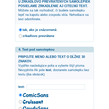
U ZRKADLOVO PREVRÁTENÝCH SAMOLEPIEK
POSIELAME ZRKADLENIE AJ CITEĽNÚ TEXT.
Môžete sa tak rozhodnúť, či budete samolepku
lepiť na kapotu alebo zospodu skla. Nehodiace sa
text odstrihnete.
tak, ako je znázornená
zrkadlovo prevrátene
4. Text pod samolepkou
PRIPOJTE MENO ALEBO TEXT O DĹŽKE 30
ZNAKOV.
Vyplňte nasledujúce polia a vyberte štýl písma.
Nevyplníte Ak pole
text
, dostanete samolepku bez
textu (iba obrázok).
text: