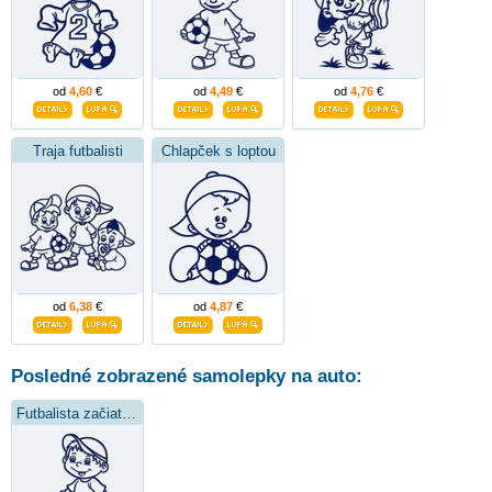
od
4,60
€
od
4,49
€
od
4,76
€
Traja futbalisti
Chlapček s loptou
od
6,38
€
od
4,87
€
Posledné zobrazené samolepky na auto:
Futbalista začiatočník