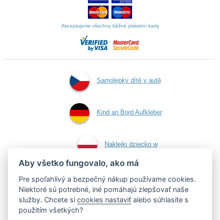
Akceptujeme všechny běžné platební karty
Samolepky dítě v autě
Kind an Bord Aufkleber
Naklejki dziecko w
Aby všetko fungovalo, ako má
aucie
Pre spoľahlivý a bezpečný nákup používame cookies.
Niektoré sú potrebné, iné pomáhajú zlepšovať naše
služby. Chcete si
cookies nastaviť
alebo súhlasíte s
Samolepky dieťa v aute
použitím všetkých?