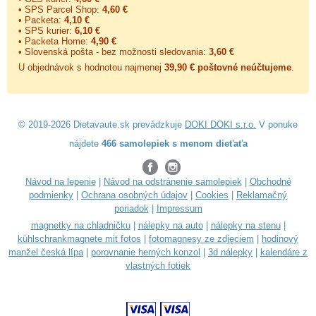
• SPS Parcel Shop:
4,60 €
• Packeta:
4,10 €
• SPS kurier:
6,10 €
• Packeta Home:
4,90 €
• Slovenská pošta - bez možnosti sledovania:
3,60 €
U objednávok s hodnotou najmenej
39,90 € poštovné neúčtujeme
.
© 2019-2026 Dietavaute.sk prevádzkuje
DOKI DOKI s.r.o.
V ponuke
nájdete
466 samolepiek s menom dieťaťa
Návod na lepenie
|
Návod na odstránenie samolepiek
|
Obchodné
podmienky
|
Ochrana osobných údajov
|
Cookies
|
Reklamačný
poriadok
|
Impressum
magnetky na chladničku
|
nálepky na auto
|
nálepky na stenu
|
kühlschrankmagnete mit fotos
|
fotomagnesy ze zdjęciem
|
hodinový
manžel česká lípa
|
porovnanie herných konzol
|
3d nálepky
|
kalendáre z
vlastných fotiek