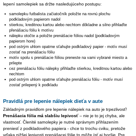
lepení samolepiek sa držte nasledujúceho postupu:
samolepku
futbalista začiatočník
položte na rovnú plochu
podkladovým papierom nadol
stierkou, kreditnou kartou alebo nechtom dôkladne a silno přihlaďte
přenášaciu fóliu k motívu
nálepku otočte a položte prenášacie fóliou nadol (podkladovým
papierom hore)
pod ostrým uhlom opatrne sťahujte podkladový papier - motív musí
zostať na prenášaciu fóliu
motív spolu s prenášacie fóliou preneste na vami vybrané miesto a
prilepte
cez prenášaciu fóliu nálepky přihlaďte stierkou, kreditnou kartou alebo
nechtom
pod ostrým uhlom opatrne sťahujte prenášaciu fóliu - motív musí
zostať prilepený k podkladu
Pravidlá pre lepenie nálepiek dieťa v aute
Základným pravidlom pre lepenie nálepiek na auto je trpezlivosť!
Prenášacia fólia má slabšiu lepivosť
– nie je to jej chyba, ale
vlastnosť. Členité samolepky je nutné správnym přihlazením
preniesť z podkladového papiera - chce to trochu cviku, pretože
vďaka nižšej lepivosti prenášacej fólie to môže ísť aj horšie. Pre