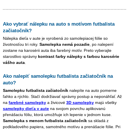
Ako vybrať nálepku na auto s motívom
futbalista
začiatočník
?
Nálepka dieťa v aute je vyrobená zo samolepiacej fólie so
životnosťou tri roky.
Samolepka nemá pozadie
, po nalepení
zostane na karosérii auta iba farebný motív. Preto vyberajte
starostlivo správny
kontrast farby nálepky s farbou karosérie
vášho auta
.
Ako nalepiť samolepku
futbalista začiatočník
na
auto?
Samolepku
futbalista začiatočník
nalepíte na auto pomerne
ľahko a rýchlo. Stačí dodržiavať správny postup a neponáhľať. Až
na
farebné samolepky
a živicové
3D samolepky
majú všetky
samolepky dieťa v aute
na svojom povrchu aplikovanú
přenášaciu fóliu, ktorá umožňuje ich lepenie v jednom kuse.
Samolepka s menom
futbalista začiatočník
sa skladá z
podkladového papiera, samotného motívu a prenášacie fólie. Pri