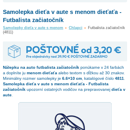
Samolepka dieťa v aute s menom dieťaťa -
Futbalista začiatočník
Samolepky dieťa v aute s menom
Chlapci
Futbalista začiatočník
(4811)
Nálepku na auto
futbalista začiatočník
ponúkame v 24 farbách
a doplníte ju
menom dieťaťa
alebo textom s dĺžkou až 30 znakov.
Minimálny rozmer samolepky je
6.6×10 cm
, katalógové číslo
4811
.
Samolepka dieťa v aute s menom dieťaťa - Futbalista
začiatočník
upozorní ostatných vodičov na prepravovanej
dieťa v
aute
.