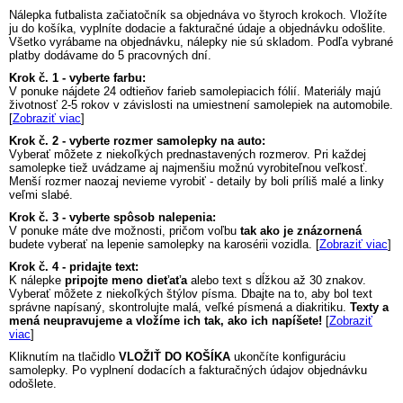
Nálepka
futbalista začiatočník
sa objednáva vo štyroch krokoch. Vložíte
ju do košíka, vyplníte dodacie a fakturačné údaje a objednávku odošlite.
Všetko vyrábame na objednávku, nálepky nie sú skladom. Podľa vybrané
platby dodávame do 5 pracovných dní.
Krok č. 1 - vyberte farbu:
V ponuke nájdete 24 odtieňov farieb samolepiacich fólií. Materiály majú
životnosť 2-5 rokov v závislosti na umiestnení samolepiek na automobile.
[
Zobraziť viac
]
Krok č. 2 - vyberte rozmer samolepky na auto:
Vyberať môžete z niekoľkých prednastavených rozmerov. Pri každej
samolepke tiež uvádzame aj najmenšiu možnú vyrobiteľnou veľkosť.
Menší rozmer naozaj nevieme vyrobiť - detaily by boli príliš malé a linky
veľmi slabé.
Krok č. 3 - vyberte spôsob nalepenia:
V ponuke máte dve možnosti, pričom voľbu
tak ako je znázornená
budete vyberať na lepenie samolepky na karosérii vozidla. [
Zobraziť viac
]
Krok č. 4 - pridajte text:
K nálepke
pripojte meno dieťaťa
alebo text s dĺžkou až 30 znakov.
Vyberať môžete z niekoľkých štýlov písma. Dbajte na to, aby bol text
správne napísaný, skontrolujte malá, veľké písmená a diakritiku.
Texty a
mená neupravujeme a vložíme ich tak, ako ich napíšete!
[
Zobraziť
viac
]
Kliknutím na tlačidlo
VLOŽIŤ DO KOŠÍKA
ukončíte konfiguráciu
samolepky. Po vyplnení dodacích a fakturačných údajov objednávku
odošlete.