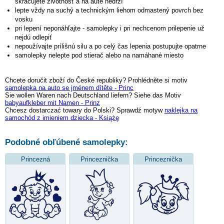
skracujete životnosť a na aute nedrží
lepte vždy na suchý a technickým liehom odmastený povrch bez
vosku
pri lepení neponáhľajte - samolepky i pri nechcenom prilepenie už
nejdú odlepiť
nepoužívajte prílišnú silu a po celý čas lepenia postupujte opatrne
samolepky nelepte pod stierač alebo na namáhané miesto
Chcete doručit zboží do České republiky? Prohlédněte si motiv
samolepka na auto se jménem dítěte - Princ
Sie wollen Waren nach Deutschland liefern? Siehe das Motiv
babyaufkleber mit Namen - Prinz
Chcesz dostarczać towary do Polski? Sprawdź motyw
naklejka na
samochód z imieniem dziecka - Książę
Podobné obľúbené samolepky:
Princezná
Princeznička
Princeznička