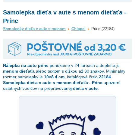
Samolepka dieťa v aute s menom dieťaťa -
Princ
Samolepky dieťa v aute s menom
Chlapci
Princ (22184)
Nálepku na auto
princ
ponúkame v 24 farbách a doplníte ju
menom dieťaťa
alebo textom s dĺžkou až 30 znakov. Minimálny
rozmer samolepky je
10×8.4 cm
, katalógové číslo
22184
.
Samolepka dieťa v aute s menom dieťaťa - Princ
upozorní
ostatných vodičov na prepravovanej
dieťa v aute
.