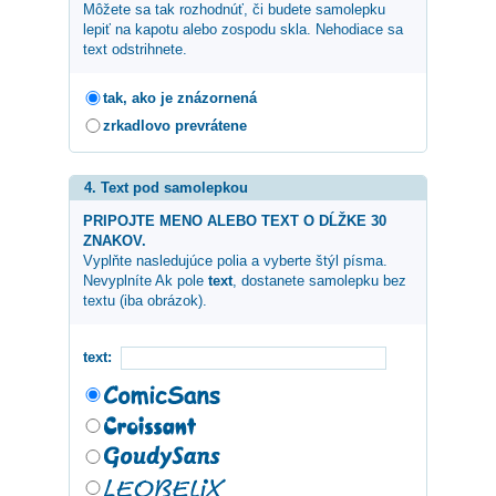
Môžete sa tak rozhodnúť, či budete samolepku
lepiť na kapotu alebo zospodu skla. Nehodiace sa
text odstrihnete.
tak, ako je znázornená
zrkadlovo prevrátene
4. Text pod samolepkou
PRIPOJTE MENO ALEBO TEXT O DĹŽKE 30
ZNAKOV.
Vyplňte nasledujúce polia a vyberte štýl písma.
Nevyplníte Ak pole
text
, dostanete samolepku bez
textu (iba obrázok).
text: