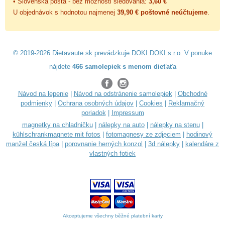
• Slovenská pošta - bez možnosti sledovania:
3,60 €
U objednávok s hodnotou najmenej
39,90 € poštovné neúčtujeme
.
© 2019-2026 Dietavaute.sk prevádzkuje
DOKI DOKI s.r.o.
V ponuke
nájdete
466 samolepiek s menom dieťaťa
Návod na lepenie
|
Návod na odstránenie samolepiek
|
Obchodné
podmienky
|
Ochrana osobných údajov
|
Cookies
|
Reklamačný
poriadok
|
Impressum
magnetky na chladničku
|
nálepky na auto
|
nálepky na stenu
|
kühlschrankmagnete mit fotos
|
fotomagnesy ze zdjęciem
|
hodinový
manžel česká lípa
|
porovnanie herných konzol
|
3d nálepky
|
kalendáre z
vlastných fotiek
Akceptujeme všechny běžné platební karty