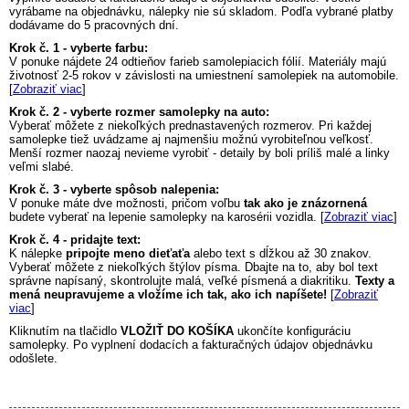
vyrábame na objednávku, nálepky nie sú skladom. Podľa vybrané platby
dodávame do 5 pracovných dní.
Krok č. 1 - vyberte farbu:
V ponuke nájdete 24 odtieňov farieb samolepiacich fólií. Materiály majú
životnosť 2-5 rokov v závislosti na umiestnení samolepiek na automobile.
[
Zobraziť viac
]
Krok č. 2 - vyberte rozmer samolepky na auto:
Vyberať môžete z niekoľkých prednastavených rozmerov. Pri každej
samolepke tiež uvádzame aj najmenšiu možnú vyrobiteľnou veľkosť.
Menší rozmer naozaj nevieme vyrobiť - detaily by boli príliš malé a linky
veľmi slabé.
Krok č. 3 - vyberte spôsob nalepenia:
V ponuke máte dve možnosti, pričom voľbu
tak ako je znázornená
budete vyberať na lepenie samolepky na karosérii vozidla. [
Zobraziť viac
]
Krok č. 4 - pridajte text:
K nálepke
pripojte meno dieťaťa
alebo text s dĺžkou až 30 znakov.
Vyberať môžete z niekoľkých štýlov písma. Dbajte na to, aby bol text
správne napísaný, skontrolujte malá, veľké písmená a diakritiku.
Texty a
mená neupravujeme a vložíme ich tak, ako ich napíšete!
[
Zobraziť
viac
]
Kliknutím na tlačidlo
VLOŽIŤ DO KOŠÍKA
ukončíte konfiguráciu
samolepky. Po vyplnení dodacích a fakturačných údajov objednávku
odošlete.