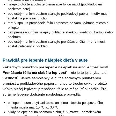
nálepku otočte a položte prenášacie fóliou nadol (podkladovým
papierom hore)
pod ostrým uhlom opatrne sťahujte podkladový papier - motív musí
zostať na prenášaciu fóliu
motív spolu s prenášacie fóliou preneste na vami vybrané miesto a
prilepte
cez prenášaciu fóliu nálepky přihlaďte stierkou, kreditnou kartou alebo
nechtom
pod ostrým uhlom opatrne sťahujte prenášaciu fóliu - motív musí
zostať prilepený k podkladu
Pravidlá pre lepenie nálepiek dieťa v aute
Základným pravidlom pre lepenie nálepiek na auto je trpezlivosť!
Prenášacia fólia má slabšiu lepivosť
– nie je to jej chyba, ale
vlastnosť. Členité samolepky je nutné správnym přihlazením
preniesť z podkladového papiera - chce to trochu cviku, pretože
vďaka nižšej lepivosti prenášacej fólie to môže ísť aj horšie. Pre
správne lepenie dodržujte nasledujúce pravidlá:
pri lepení nesmie byť ani teplo, ani zima - teplota polepovaného
miesta musia mať 15 °C až 30 °C
nikdy nelepte ani na priamom slnku, či v mraze - samolepkám