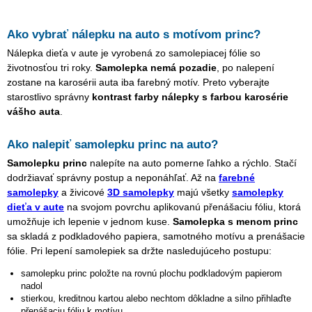
Ako vybrať nálepku na auto s motívom
princ
?
Nálepka dieťa v aute je vyrobená zo samolepiacej fólie so
životnosťou tri roky.
Samolepka nemá pozadie
, po nalepení
zostane na karosérii auta iba farebný motív. Preto vyberajte
starostlivo správny
kontrast farby nálepky s farbou karosérie
vášho auta
.
Ako nalepiť samolepku
princ
na auto?
Samolepku
princ
nalepíte na auto pomerne ľahko a rýchlo. Stačí
dodržiavať správny postup a neponáhľať. Až na
farebné
samolepky
a živicové
3D samolepky
majú všetky
samolepky
dieťa v aute
na svojom povrchu aplikovanú přenášaciu fóliu, ktorá
umožňuje ich lepenie v jednom kuse.
Samolepka s menom
princ
sa skladá z podkladového papiera, samotného motívu a prenášacie
fólie. Pri lepení samolepiek sa držte nasledujúceho postupu:
samolepku
princ
položte na rovnú plochu podkladovým papierom
nadol
stierkou, kreditnou kartou alebo nechtom dôkladne a silno přihlaďte
přenášaciu fóliu k motívu