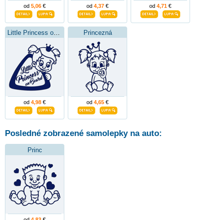
od
5,06
€
od
4,37
€
od
4,71
€
Little Princess on Board
Princezná
od
4,98
€
od
4,65
€
Posledné zobrazené samolepky na auto:
Princ
od
4,83
€