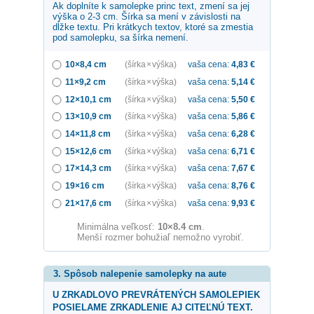
Ak doplníte k samolepke
princ
text, zmení sa jej
výška o 2-3 cm. Šírka sa mení v závislosti na
dĺžke textu. Pri krátkych textov, ktoré sa zmestia
pod samolepku, sa šírka nemení.
10×8,4 cm
(šírka × výška)
vaša cena:
4,83
€
11×9,2 cm
(šírka × výška)
vaša cena:
5,14
€
12×10,1 cm
(šírka × výška)
vaša cena:
5,50
€
13×10,9 cm
(šírka × výška)
vaša cena:
5,86
€
14×11,8 cm
(šírka × výška)
vaša cena:
6,28
€
15×12,6 cm
(šírka × výška)
vaša cena:
6,71
€
17×14,3 cm
(šírka × výška)
vaša cena:
7,67
€
19×16 cm
(šírka × výška)
vaša cena:
8,76
€
21×17,6 cm
(šírka × výška)
vaša cena:
9,93
€
Minimálna veľkosť:
10×8.4 cm
.
Menší rozmer bohužiaľ nemožno vyrobiť.
3. Spôsob nalepenie samolepky na aute
U ZRKADLOVO PREVRÁTENÝCH SAMOLEPIEK
POSIELAME ZRKADLENIE AJ CITEĽNÚ TEXT.