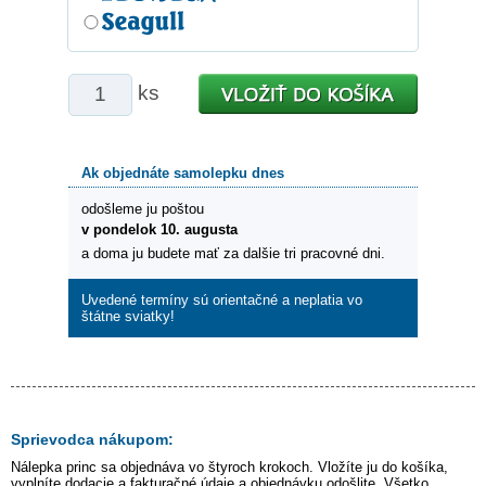
ks
Ak objednáte samolepku dnes
odošleme ju poštou
v pondelok 10. augusta
a doma ju budete mať za dalšie tri pracovné dni.
Uvedené termíny sú orientačné a neplatia vo
štátne sviatky!
Sprievodca nákupom:
Nálepka
princ
sa objednáva vo štyroch krokoch. Vložíte ju do košíka,
vyplníte dodacie a fakturačné údaje a objednávku odošlite. Všetko