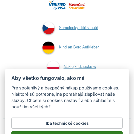
Samolepky dítě v autě
Kind an Bord Aufkleber
Naklejki dziecko w
Aby všetko fungovalo, ako má
aucie
Pre spoľahlivý a bezpečný nákup používame cookies.
Niektoré sú potrebné, iné pomáhajú zlepšovať naše
služby. Chcete si
cookies nastaviť
alebo súhlasíte s
Samolepky dieťa v aute
použitím všetkých?
Iba technické cookies
Podľa zákona o evidencii tržieb je predávajúci povinný vystaviť
kupujúcemu účtenku.