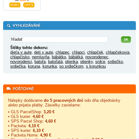
Štítky tohto dekoru:
dieťa v aute
,
deti v aute
,
chlapec
,
chlapci
,
chlapček
,
chlapčekovia
,
chlapčisko
,
nemluvňa
,
bábätko
,
bábätká
,
novorodenec
,
novorodenci
,
batoľa
,
batoľatá
,
plienka
,
plienky
,
srdce
,
srdiečko
,
srdiečka
,
koruna
,
korunka
,
so srdiečkom
,
s korunkou
Nálepky dodávame
do 5 pracovných dní
odo dňa objednávky
alebo prijatia platby. Zásielky zasielame:
• GLS ParcelShop:
3,20 €
• GLS kurier:
4,60 €
• SPS Parcel Shop:
4,60 €
• Packeta:
4,10 €
• SPS kurier:
6,10 €
• Packeta Home:
4,90 €