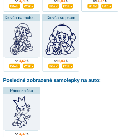
od
4,71
€
od
5,03
€
od
4,37
€
Dievča na motocykli
Dievča so psom
od
4,62
€
od
5,03
€
Posledné zobrazené samolepky na auto:
Princeznička
od
4,37
€