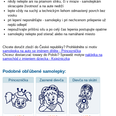
nikdy nelepte ani na priamom slnku, či v mraze - samolepkám
skracujete životnosť a na aute nedrží
lepte vždy na suchý a technickým liehom odmastený povrch bez
vosku
pri lepení neponáhľajte - samolepky i pri nechcenom prilepenie už
nejdú odlepiť
nepoužívajte prílišnú silu a po celý čas lepenia postupujte opatrne
samolepky nelepte pod stierač alebo na namáhané miesto
Chcete doručit zboží do České republiky? Prohlédněte si motiv
samolepka na auto se jménem dítěte - Princeznička
Chcesz dostarczać towary do Polski? Sprawdź motyw
naklejka na
samochód z imieniem dziecka - Księżniczka
Podobné obľúbené samolepky:
Princeznička
Zasnené dievča
Dievča na skútri