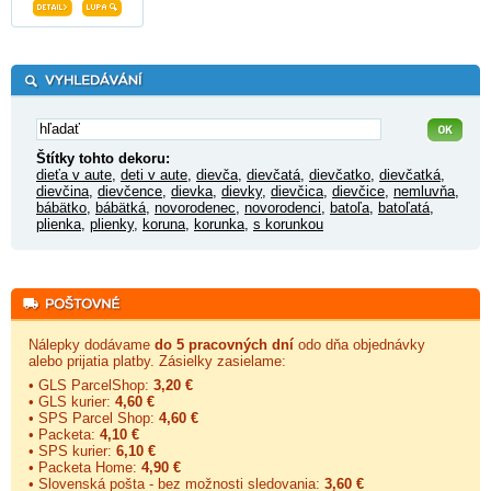
Štítky tohto dekoru:
dieťa v aute
,
deti v aute
,
dievča
,
dievčatá
,
dievčatko
,
dievčatká
,
dievčina
,
dievčence
,
dievka
,
dievky
,
dievčica
,
dievčice
,
nemluvňa
,
bábätko
,
bábätká
,
novorodenec
,
novorodenci
,
batoľa
,
batoľatá
,
plienka
,
plienky
,
koruna
,
korunka
,
s korunkou
Nálepky dodávame
do 5 pracovných dní
odo dňa objednávky
alebo prijatia platby. Zásielky zasielame:
• GLS ParcelShop:
3,20 €
• GLS kurier:
4,60 €
• SPS Parcel Shop:
4,60 €
• Packeta:
4,10 €
• SPS kurier:
6,10 €
• Packeta Home:
4,90 €
• Slovenská pošta - bez možnosti sledovania:
3,60 €