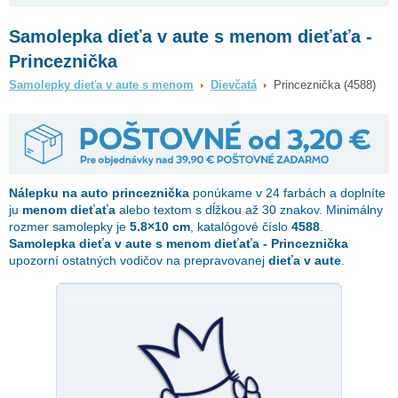
Samolepka dieťa v aute s menom dieťaťa -
Princeznička
Samolepky dieťa v aute s menom
Dievčatá
Princeznička (4588)
Nálepku na auto
princeznička
ponúkame v 24 farbách a doplníte
ju
menom dieťaťa
alebo textom s dĺžkou až 30 znakov. Minimálny
rozmer samolepky je
5.8×10 cm
, katalógové číslo
4588
.
Samolepka dieťa v aute s menom dieťaťa - Princeznička
upozorní ostatných vodičov na prepravovanej
dieťa v aute
.