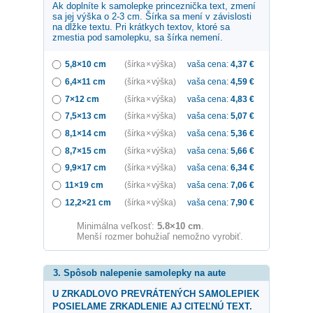
Ak doplníte k samolepke
princeznička
text, zmení
sa jej výška o 2-3 cm. Šírka sa mení v závislosti
na dĺžke textu. Pri krátkych textov, ktoré sa
zmestia pod samolepku, sa šírka nemení.
5,8×10 cm
(šírka × výška)
vaša cena:
4,37
€
6,4×11 cm
(šírka × výška)
vaša cena:
4,59
€
7×12 cm
(šírka × výška)
vaša cena:
4,83
€
7,5×13 cm
(šírka × výška)
vaša cena:
5,07
€
8,1×14 cm
(šírka × výška)
vaša cena:
5,36
€
8,7×15 cm
(šírka × výška)
vaša cena:
5,66
€
9,9×17 cm
(šírka × výška)
vaša cena:
6,34
€
11×19 cm
(šírka × výška)
vaša cena:
7,06
€
12,2×21 cm
(šírka × výška)
vaša cena:
7,90
€
Minimálna veľkosť:
5.8×10 cm
.
Menší rozmer bohužiaľ nemožno vyrobiť.
3. Spôsob nalepenie samolepky na aute
U ZRKADLOVO PREVRÁTENÝCH SAMOLEPIEK
POSIELAME ZRKADLENIE AJ CITEĽNÚ TEXT.