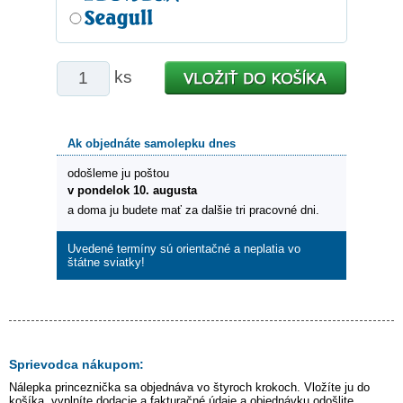
ks
Ak objednáte samolepku dnes
odošleme ju poštou
v pondelok 10. augusta
a doma ju budete mať za dalšie tri pracovné dni.
Uvedené termíny sú orientačné a neplatia vo
štátne sviatky!
Sprievodca nákupom:
Nálepka
princeznička
sa objednáva vo štyroch krokoch. Vložíte ju do
košíka, vyplníte dodacie a fakturačné údaje a objednávku odošlite.