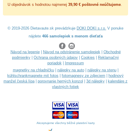
U objednávok s hodnotou najmenej
39,90 € poštovné neúčtujeme
.
© 2019-2026 Dietavaute.sk prevádzkuje
DOKI DOKI s.r.o.
V ponuke
nájdete
466 samolepiek s menom dieťaťa
Návod na lepenie
|
Návod na odstránenie samolepiek
|
Obchodné
podmienky
|
Ochrana osobných údajov
|
Cookies
|
Reklamačný
poriadok
|
Impressum
magnetky na chladničku
|
nálepky na auto
|
nálepky na stenu
|
kühlschrankmagnete mit fotos
|
fotomagnesy ze zdjęciem
|
hodinový
manžel česká lípa
|
porovnanie herných konzol
|
3d nálepky
|
kalendáre z
vlastných fotiek
Akceptujeme všechny běžné platební karty