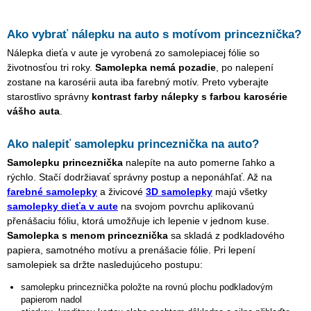
Ako vybrať nálepku na auto s motívom
princeznička
?
Nálepka dieťa v aute je vyrobená zo samolepiacej fólie so
životnosťou tri roky.
Samolepka nemá pozadie
, po nalepení
zostane na karosérii auta iba farebný motív. Preto vyberajte
starostlivo správny
kontrast farby nálepky s farbou karosérie
vášho auta
.
Ako nalepiť samolepku
princeznička
na auto?
Samolepku
princeznička
nalepíte na auto pomerne ľahko a
rýchlo. Stačí dodržiavať správny postup a neponáhľať. Až na
farebné samolepky
a živicové
3D samolepky
majú všetky
samolepky dieťa v aute
na svojom povrchu aplikovanú
přenášaciu fóliu, ktorá umožňuje ich lepenie v jednom kuse.
Samolepka s menom
princeznička
sa skladá z podkladového
papiera, samotného motívu a prenášacie fólie. Pri lepení
samolepiek sa držte nasledujúceho postupu:
samolepku
princeznička
položte na rovnú plochu podkladovým
papierom nadol