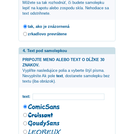
Môžete sa tak rozhodnúť, či budete samolepku
lepiť na kapotu alebo zospodu skla. Nehodiace sa
text odstrihnete.
tak, ako je znázornená
zrkadlovo prevrátene
4. Text pod samolepkou
PRIPOJTE MENO ALEBO TEXT O DĹŽKE 30
ZNAKOV.
Vyplňte nasledujúce polia a vyberte štýl písma.
Nevyplníte Ak pole
text
, dostanete samolepku bez
textu (iba obrázok).
text: