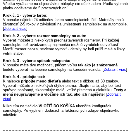
Všetko vyrábame na objednávku, nálepky nie sú skladom. Podľa vybrané
platby dodávame do 5 pracovných dní.
Krok č. 1 - vyberte farbu:
V ponuke nájdete 24 odtieňov farieb samolepiacich fólií. Materiály majú
životnosť 2-5 rokov v závislosti na umiestnení samolepiek na automobile.
[
Zobraziť viac
]
Krok č. 2 - vyberte rozmer samolepky na auto:
Vyberať môžete z niekoľkých prednastavených rozmerov. Pri každej
samolepke tiež uvádzame aj najmenšiu možnú vyrobiteľnou veľkosť.
Menší rozmer naozaj nevieme vyrobiť - detaily by boli príliš malé a linky
veľmi slabé.
Krok č. 3 - vyberte spôsob nalepenia:
V ponuke máte dve možnosti, pričom voľbu
tak ako je znázornená
budete vyberať na lepenie samolepky na karosérii vozidla. [
Zobraziť viac
]
Krok č. 4 - pridajte text:
K nálepke
pripojte meno dieťaťa
alebo text s dĺžkou až 30 znakov.
Vyberať môžete z niekoľkých štýlov písma. Dbajte na to, aby bol text
správne napísaný, skontrolujte malá, veľké písmená a diakritiku.
Texty a
mená neupravujeme a vložíme ich tak, ako ich napíšete!
[
Zobraziť
viac
]
Kliknutím na tlačidlo
VLOŽIŤ DO KOŠÍKA
ukončíte konfiguráciu
samolepky. Po vyplnení dodacích a fakturačných údajov objednávku
odošlete.