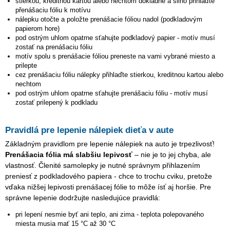
stierkou, kreditnou kartou alebo nechtom dôkladne a silno přihlaďte
přenášaciu fóliu k motívu
nálepku otočte a položte prenášacie fóliou nadol (podkladovým
papierom hore)
pod ostrým uhlom opatrne sťahujte podkladový papier - motív musí
zostať na prenášaciu fóliu
motív spolu s prenášacie fóliou preneste na vami vybrané miesto a
prilepte
cez prenášaciu fóliu nálepky přihlaďte stierkou, kreditnou kartou alebo
nechtom
pod ostrým uhlom opatrne sťahujte prenášaciu fóliu - motív musí
zostať prilepený k podkladu
Pravidlá pre lepenie nálepiek dieťa v aute
Základným pravidlom pre lepenie nálepiek na auto je trpezlivosť!
Prenášacia fólia má slabšiu lepivosť
– nie je to jej chyba, ale
vlastnosť. Členité samolepky je nutné správnym přihlazením
preniesť z podkladového papiera - chce to trochu cviku, pretože
vďaka nižšej lepivosti prenášacej fólie to môže ísť aj horšie. Pre
správne lepenie dodržujte nasledujúce pravidlá:
pri lepení nesmie byť ani teplo, ani zima - teplota polepovaného
miesta musia mať 15 °C až 30 °C