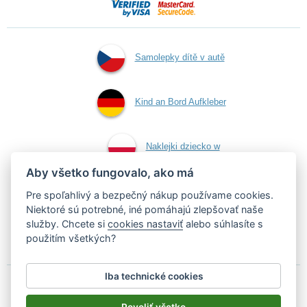
Samolepky dítě v autě
Kind an Bord Aufkleber
Naklejki dziecko w
Aby všetko fungovalo, ako má
aucie
Pre spoľahlivý a bezpečný nákup používame cookies.
Niektoré sú potrebné, iné pomáhajú zlepšovať naše
služby. Chcete si
cookies nastaviť
alebo súhlasíte s
Samolepky dieťa v aute
použitím všetkých?
Iba technické cookies
Podľa zákona o evidencii tržieb je predávajúci povinný vystaviť
kupujúcemu účtenku.