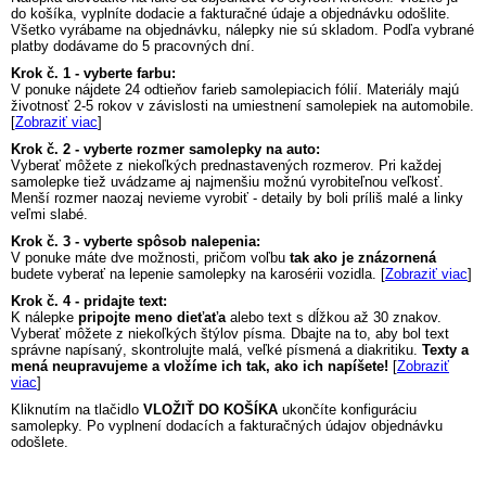
do košíka, vyplníte dodacie a fakturačné údaje a objednávku odošlite.
Všetko vyrábame na objednávku, nálepky nie sú skladom. Podľa vybrané
platby dodávame do 5 pracovných dní.
Krok č. 1 - vyberte farbu:
V ponuke nájdete 24 odtieňov farieb samolepiacich fólií. Materiály majú
životnosť 2-5 rokov v závislosti na umiestnení samolepiek na automobile.
[
Zobraziť viac
]
Krok č. 2 - vyberte rozmer samolepky na auto:
Vyberať môžete z niekoľkých prednastavených rozmerov. Pri každej
samolepke tiež uvádzame aj najmenšiu možnú vyrobiteľnou veľkosť.
Menší rozmer naozaj nevieme vyrobiť - detaily by boli príliš malé a linky
veľmi slabé.
Krok č. 3 - vyberte spôsob nalepenia:
V ponuke máte dve možnosti, pričom voľbu
tak ako je znázornená
budete vyberať na lepenie samolepky na karosérii vozidla. [
Zobraziť viac
]
Krok č. 4 - pridajte text:
K nálepke
pripojte meno dieťaťa
alebo text s dĺžkou až 30 znakov.
Vyberať môžete z niekoľkých štýlov písma. Dbajte na to, aby bol text
správne napísaný, skontrolujte malá, veľké písmená a diakritiku.
Texty a
mená neupravujeme a vložíme ich tak, ako ich napíšete!
[
Zobraziť
viac
]
Kliknutím na tlačidlo
VLOŽIŤ DO KOŠÍKA
ukončíte konfiguráciu
samolepky. Po vyplnení dodacích a fakturačných údajov objednávku
odošlete.