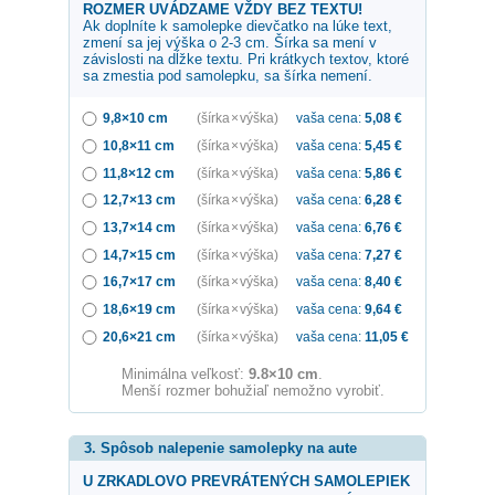
ROZMER UVÁDZAME VŽDY BEZ TEXTU!
Ak doplníte k samolepke
dievčatko na lúke
text,
zmení sa jej výška o 2-3 cm. Šírka sa mení v
závislosti na dĺžke textu. Pri krátkych textov, ktoré
sa zmestia pod samolepku, sa šírka nemení.
9,8×10 cm
(šírka × výška)
vaša cena:
5,08
€
10,8×11 cm
(šírka × výška)
vaša cena:
5,45
€
11,8×12 cm
(šírka × výška)
vaša cena:
5,86
€
12,7×13 cm
(šírka × výška)
vaša cena:
6,28
€
13,7×14 cm
(šírka × výška)
vaša cena:
6,76
€
14,7×15 cm
(šírka × výška)
vaša cena:
7,27
€
16,7×17 cm
(šírka × výška)
vaša cena:
8,40
€
18,6×19 cm
(šírka × výška)
vaša cena:
9,64
€
20,6×21 cm
(šírka × výška)
vaša cena:
11,05
€
Minimálna veľkosť:
9.8×10 cm
.
Menší rozmer bohužiaľ nemožno vyrobiť.
3. Spôsob nalepenie samolepky na aute
U ZRKADLOVO PREVRÁTENÝCH SAMOLEPIEK