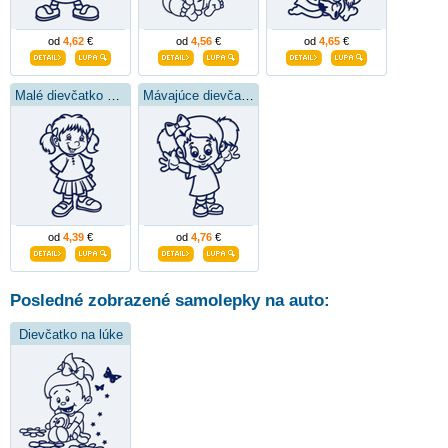
od
4,62
€
od
4,56
€
od
4,65
€
Malé dievčatko v sukni
Mávajúce dievčatko
od
4,39
€
od
4,76
€
Posledné zobrazené samolepky na auto:
Dievčatko na lúke