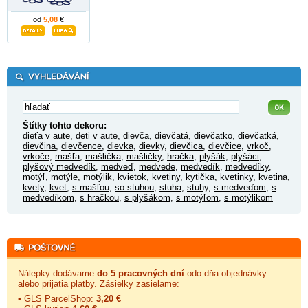
od
5,08
€
Štítky tohto dekoru:
dieťa v aute
,
deti v aute
,
dievča
,
dievčatá
,
dievčatko
,
dievčatká
,
dievčina
,
dievčence
,
dievka
,
dievky
,
dievčica
,
dievčice
,
vrkoč
,
vrkoče
,
mašľa
,
mašlička
,
mašličky
,
hračka
,
plyšák
,
plyšáci
,
plyšový medvedík
,
medveď
,
medvede
,
medvedík
,
medvedíky
,
motýľ
,
motýle
,
motýlik
,
kvietok
,
kvetiny
,
kytička
,
kvetinky
,
kvetina
,
kvety
,
kvet
,
s mašľou
,
so stuhou
,
stuha
,
stuhy
,
s medveďom
,
s
medvedíkom
,
s hračkou
,
s plyšákom
,
s motýľom
,
s motýlikom
Nálepky dodávame
do 5 pracovných dní
odo dňa objednávky
alebo prijatia platby. Zásielky zasielame:
• GLS ParcelShop:
3,20 €