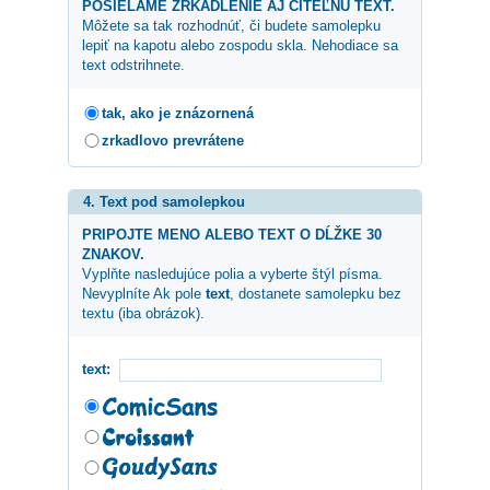
POSIELAME ZRKADLENIE AJ CITEĽNÚ TEXT.
Môžete sa tak rozhodnúť, či budete samolepku
lepiť na kapotu alebo zospodu skla. Nehodiace sa
text odstrihnete.
tak, ako je znázornená
zrkadlovo prevrátene
4. Text pod samolepkou
PRIPOJTE MENO ALEBO TEXT O DĹŽKE 30
ZNAKOV.
Vyplňte nasledujúce polia a vyberte štýl písma.
Nevyplníte Ak pole
text
, dostanete samolepku bez
textu (iba obrázok).
text: