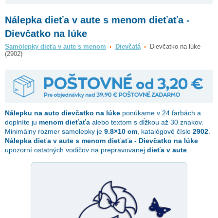
Nálepka dieťa v aute s menom dieťaťa -
Dievčatko na lúke
Samolepky dieťa v aute s menom
Dievčatá
Dievčatko na lúke
(2902)
Nálepku na auto
dievčatko na lúke
ponúkame v 24 farbách a
doplníte ju
menom dieťaťa
alebo textom s dĺžkou až 30 znakov.
Minimálny rozmer samolepky je
9.8×10 cm
, katalógové číslo
2902
.
Nálepka dieťa v aute s menom dieťaťa - Dievčatko na lúke
upozorní ostatných vodičov na prepravovanej
dieťa v aute
.