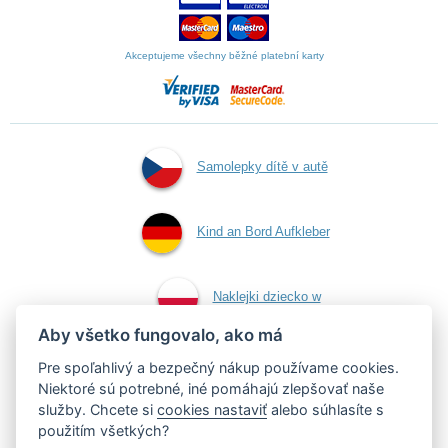
Akceptujeme všechny běžné platební karty
Samolepky dítě v autě
Kind an Bord Aufkleber
Naklejki dziecko w
Aby všetko fungovalo, ako má
aucie
Pre spoľahlivý a bezpečný nákup používame cookies.
Niektoré sú potrebné, iné pomáhajú zlepšovať naše
služby. Chcete si
cookies nastaviť
alebo súhlasíte s
Samolepky dieťa v aute
použitím všetkých?