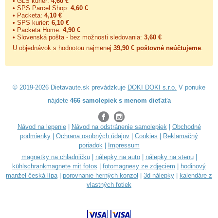
• GLS kurier:
4,60 €
• SPS Parcel Shop:
4,60 €
• Packeta:
4,10 €
• SPS kurier:
6,10 €
• Packeta Home:
4,90 €
• Slovenská pošta - bez možnosti sledovania:
3,60 €
U objednávok s hodnotou najmenej
39,90 € poštovné neúčtujeme
.
© 2019-2026 Dietavaute.sk prevádzkuje
DOKI DOKI s.r.o.
V ponuke
nájdete
466 samolepiek s menom dieťaťa
Návod na lepenie
|
Návod na odstránenie samolepiek
|
Obchodné
podmienky
|
Ochrana osobných údajov
|
Cookies
|
Reklamačný
poriadok
|
Impressum
magnetky na chladničku
|
nálepky na auto
|
nálepky na stenu
|
kühlschrankmagnete mit fotos
|
fotomagnesy ze zdjęciem
|
hodinový
manžel česká lípa
|
porovnanie herných konzol
|
3d nálepky
|
kalendáre z
vlastných fotiek