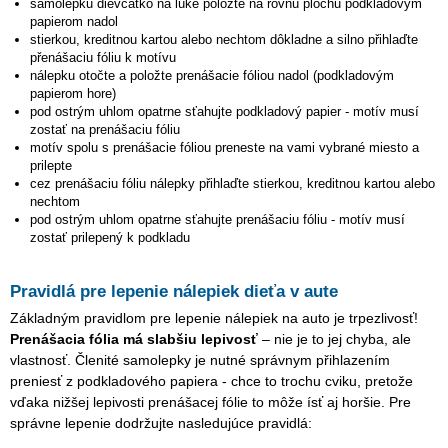
samolepku
dievčatko na lúke
položte na rovnú plochu podkladovým
papierom nadol
stierkou, kreditnou kartou alebo nechtom dôkladne a silno přihlaďte
přenášaciu fóliu k motívu
nálepku otočte a položte prenášacie fóliou nadol (podkladovým
papierom hore)
pod ostrým uhlom opatrne sťahujte podkladový papier - motív musí
zostať na prenášaciu fóliu
motív spolu s prenášacie fóliou preneste na vami vybrané miesto a
prilepte
cez prenášaciu fóliu nálepky přihlaďte stierkou, kreditnou kartou alebo
nechtom
pod ostrým uhlom opatrne sťahujte prenášaciu fóliu - motív musí
zostať prilepený k podkladu
Pravidlá pre lepenie nálepiek dieťa v aute
Základným pravidlom pre lepenie nálepiek na auto je trpezlivosť!
Prenášacia fólia má slabšiu lepivosť
– nie je to jej chyba, ale
vlastnosť. Členité samolepky je nutné správnym přihlazením
preniesť z podkladového papiera - chce to trochu cviku, pretože
vďaka nižšej lepivosti prenášacej fólie to môže ísť aj horšie. Pre
správne lepenie dodržujte nasledujúce pravidlá: