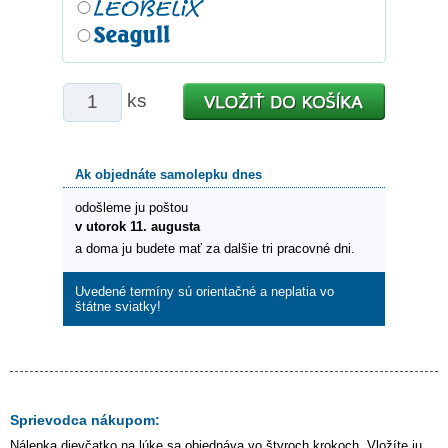
ks
Ak objednáte samolepku dnes
odošleme ju poštou
v utorok 11. augusta
a doma ju budete mať za dalšie tri pracovné dni.
Uvedené termíny sú orientačné a neplatia vo
štátne sviatky!
Sprievodca nákupom:
Nálepka
dievčatko na lúke
sa objednáva vo štyroch krokoch. Vložíte ju