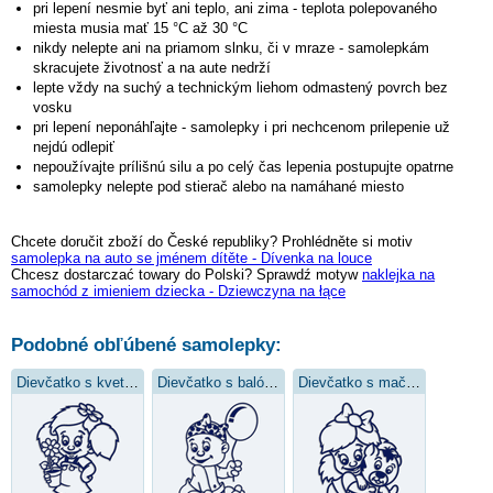
pri lepení nesmie byť ani teplo, ani zima - teplota polepovaného
miesta musia mať 15 °C až 30 °C
nikdy nelepte ani na priamom slnku, či v mraze - samolepkám
skracujete životnosť a na aute nedrží
lepte vždy na suchý a technickým liehom odmastený povrch bez
vosku
pri lepení neponáhľajte - samolepky i pri nechcenom prilepenie už
nejdú odlepiť
nepoužívajte prílišnú silu a po celý čas lepenia postupujte opatrne
samolepky nelepte pod stierač alebo na namáhané miesto
Chcete doručit zboží do České republiky? Prohlédněte si motiv
samolepka na auto se jménem dítěte - Dívenka na louce
Chcesz dostarczać towary do Polski? Sprawdź motyw
naklejka na
samochód z imieniem dziecka - Dziewczyna na łące
Podobné obľúbené samolepky:
Dievčatko s kvetinou
Dievčatko s balónikom
Dievčatko s mačkou