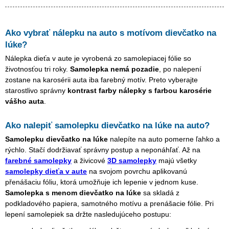
Ako vybrať nálepku na auto s motívom
dievčatko na
lúke
?
Nálepka dieťa v aute je vyrobená zo samolepiacej fólie so
životnosťou tri roky.
Samolepka nemá pozadie
, po nalepení
zostane na karosérii auta iba farebný motív. Preto vyberajte
starostlivo správny
kontrast farby nálepky s farbou karosérie
vášho auta
.
Ako nalepiť samolepku
dievčatko na lúke
na auto?
Samolepku
dievčatko na lúke
nalepíte na auto pomerne ľahko a
rýchlo. Stačí dodržiavať správny postup a neponáhľať. Až na
farebné samolepky
a živicové
3D samolepky
majú všetky
samolepky dieťa v aute
na svojom povrchu aplikovanú
přenášaciu fóliu, ktorá umožňuje ich lepenie v jednom kuse.
Samolepka s menom
dievčatko na lúke
sa skladá z
podkladového papiera, samotného motívu a prenášacie fólie. Pri
lepení samolepiek sa držte nasledujúceho postupu: