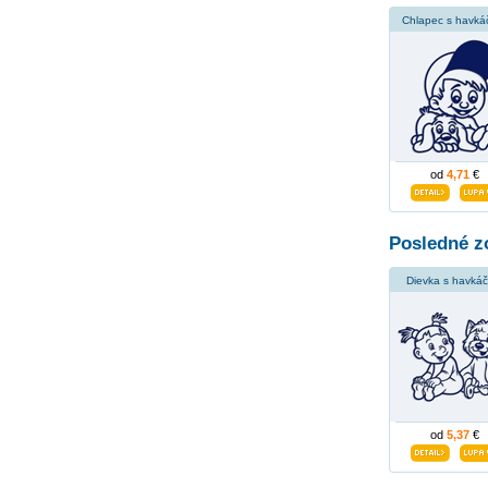
Chlapec s havk
od
4,71
€
Posledné z
Dievka s havká
od
5,37
€