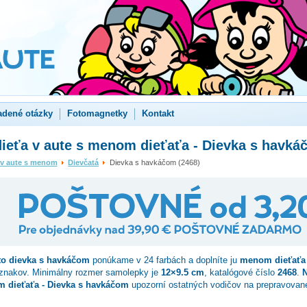
adené otázky
Fotomagnetky
Kontakt
dieťa v aute s menom dieťaťa - Dievka s havká
 v aute s menom
Dievčatá
Dievka s havkáčom (2468)
to
dievka s havkáčom
ponúkame v 24 farbách a doplníte ju
menom dieťaťa
 znakov. Minimálny rozmer samolepky je
12×9.5 cm
, katalógové číslo
2468
.
N
m dieťaťa - Dievka s havkáčom
upozorní ostatných vodičov na prepravovan