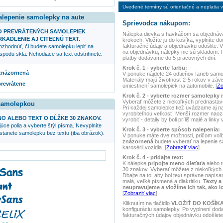
Uvedené termíny sú orientačné a neplatia vo
alepenie samolepky na aute
Sprievodca nákupom:
O PREVRÁTENÝCH SAMOLEPIEK
Nálepka
dievka s havkáčom
sa objednáva
KADLENIE AJ CITEĽNÚ TEXT.
krokoch. Vložíte ju do košíka, vyplníte do
fakturačné údaje a objednávku odošlite.
ozhodnúť, či budete samolepku lepiť na
na objednávku, nálepky nie sú skladom. 
spodu skla. Nehodiace sa text odstrihnete.
platby dodávame do 5 pracovných dní.
Krok č. 1 - vyberte farbu:
 znázornená
V ponuke nájdete 24 odtieňov farieb samole
Materiály majú životnosť 2-5 rokov v závis
prevrátene
umiestnení samolepiek na automobile. [
Zo
Krok č. 2 - vyberte rozmer samolepky 
Vyberať môžete z niekoľkých prednasta
 samolepkou
Pri každej samolepke tiež uvádzame aj 
vyrobiteľnou veľkosť. Menší rozmer naoz
NO ALEBO TEXT O DĹŽKE 30 ZNAKOV.
vyrobiť - detaily by boli príliš malé a linky
úce polia a vyberte štýl písma. Nevyplníte
Krok č. 3 - vyberte spôsob nalepenia:
ostanete samolepku bez textu (iba obrázok).
V ponuke máte dve možnosti, pričom voľ
znázornená
budete vyberať na lepenie 
karosérii vozidla. [
Zobraziť viac
]
Krok č. 4 - pridajte text:
K nálepke
pripojte meno dieťaťa
alebo t
30 znakov. Vyberať môžete z niekoľkých 
Dbajte na to, aby bol text správne napísan
malá, veľké písmená a diakritiku.
Texty a
neupravujeme a vložíme ich tak, ako i
[
Zobraziť viac
]
Kliknutím na tlačidlo
VLOŽIŤ DO KOŠÍK
konfiguráciu samolepky. Po vyplnení dod
fakturačných údajov objednávku odošlete