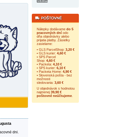
psíkom
Nálepky dodávame
do 5
pracovných dní
odo
dňa objednávky alebo
prijatia platby. Zásielky
zasielame:
• GLS ParcelShop:
3,20 €
• GLS kurier:
4,60 €
• SPS Parcel
Shop:
4,60 €
• Packeta:
4,10 €
• SPS kurier:
6,10 €
• Packeta Home:
4,90 €
• Slovenská pošta - bez
možnosti
sledovania:
3,60 €
U objednávok s hodnotou
najmenej
39,90 €
poštovné neúčtujeme
.
augusta
racovné dni.