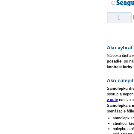
Ako vybrať
Nálepka dieťa v
pozadie
, po na
kontrast farby
Ako nalepi
Samolepku
di
postup a nepon
v aute
na svojom
Samolepka s
prenášacie fóli
samolepku
stierkou, kr
nálepku oto