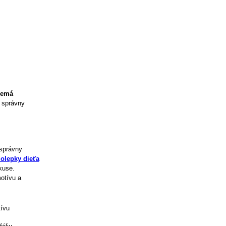
nemá
o správny
 správny
olepky dieťa
kuse.
otívu a
tívu