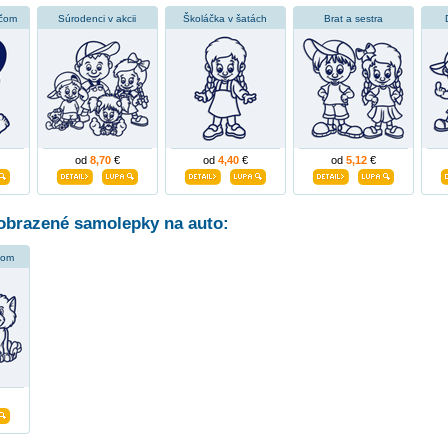
áčom
Súrodenci v akcii
Školáčka v šatách
Brat a sestra
od
8,70
€
od
4,40
€
od
5,12
€
obrazené samolepky na auto:
čom