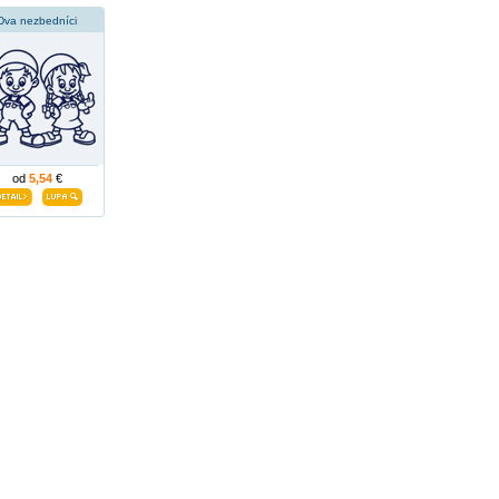
Dva nezbedníci
od
5,54
€