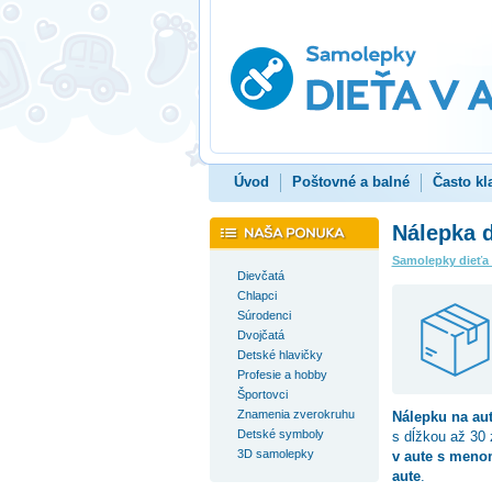
Úvod
Poštovné a balné
Často kl
Nálepka 
Samolepky dieťa
Dievčatá
Chlapci
Súrodenci
Dvojčatá
Detské hlavičky
Profesie a hobby
Športovci
Znamenia zverokruhu
Nálepku na au
Detské symboly
s dĺžkou až 30
3D samolepky
v aute s meno
aute
.