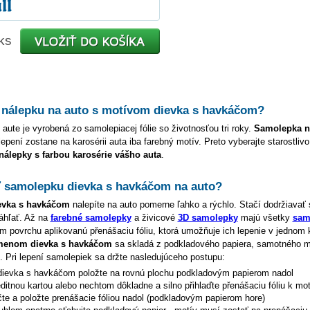
ks
 nálepku na auto s motívom
dievka s havkáčom
?
 aute je vyrobená zo samolepiacej fólie so životnosťou tri roky.
Samolepka 
lepení zostane na karosérii auta iba farebný motív. Preto vyberajte starostliv
 nálepky s farbou karosérie vášho auta
.
ť samolepku
dievka s havkáčom
na auto?
evka s havkáčom
nalepíte na auto pomerne ľahko a rýchlo. Stačí dodržiavať
áhľať. Až na
farebné samolepky
a živicové
3D samolepky
majú všetky
sam
 povrchu aplikovanú přenášaciu fóliu, ktorá umožňuje ich lepenie v jednom 
 menom
dievka s havkáčom
sa skladá z podkladového papiera, samotného m
e. Pri lepení samolepiek sa držte nasledujúceho postupu:
dievka s havkáčom
položte na rovnú plochu podkladovým papierom nadol
editnou kartou alebo nechtom dôkladne a silno přihlaďte přenášaciu fóliu k mo
čte a položte prenášacie fóliou nadol (podkladovým papierom hore)