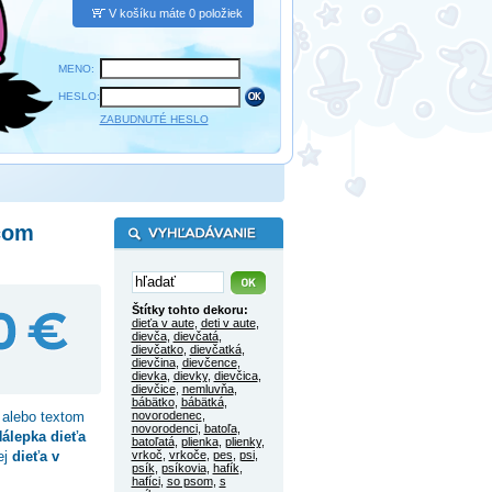
V košíku máte 0 položiek
MENO:
HESLO:
ZABUDNUTÉ HESLO
čom
Štítky tohto dekoru:
dieťa v aute
,
deti v aute
,
dievča
,
dievčatá
,
dievčatko
,
dievčatká
,
dievčina
,
dievčence
,
dievka
,
dievky
,
dievčica
,
dievčice
,
nemluvňa
,
bábätko
,
bábätká
,
alebo textom
novorodenec
,
novorodenci
,
batoľa
,
álepka dieťa
batoľatá
,
plienka
,
plienky
,
ej
dieťa v
vrkoč
,
vrkoče
,
pes
,
psi
,
psík
,
psíkovia
,
hafík
,
hafíci
,
so psom
,
s