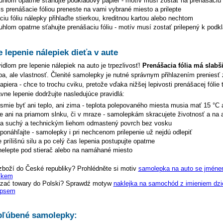
uhlom opatrne sťahujte podkladový papier - motív musí zostať na prenášaciu f
s prenášacie fóliou preneste na vami vybrané miesto a prilepte
iu fóliu nálepky přihlaďte stierkou, kreditnou kartou alebo nechtom
hlom opatrne sťahujte prenášaciu fóliu - motív musí zostať prilepený k podk
e lepenie nálepiek dieťa v aute
dlom pre lepenie nálepiek na auto je trpezlivosť!
Prenášacia fólia má slabš
hyba, ale vlastnosť. Členité samolepky je nutné správnym přihlazením preniesť 
piera - chce to trochu cviku, pretože vďaka nižšej lepivosti prenášacej fólie 
ávne lepenie dodržujte nasledujúce pravidlá:
esmie byť ani teplo, ani zima - teplota polepovaného miesta musia mať 15 °C 
te ani na priamom slnku, či v mraze - samolepkám skracujete životnosť a na 
na suchý a technickým liehom odmastený povrch bez vosku
eponáhľajte - samolepky i pri nechcenom prilepenie už nejdú odlepiť
 prílišnú silu a po celý čas lepenia postupujte opatrne
elepte pod stierač alebo na namáhané miesto
zboží do České republiky? Prohlédněte si motiv
samolepka na auto se jménem
íkem
zać towary do Polski? Sprawdź motyw
naklejka na samochód z imieniem dzi
 psem
ľúbené samolepky: