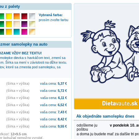
bu z palety
Vybraná farba:
prosím zvoľte farbu
rozmer samolepky na auto
ZAME VŽDY BEZ TEXTU!
samolepke
dievka s havkáčom
text, zmení sa
cm. Šírka sa mení v závislosti na dĺžke textu.
xtov, ktoré sa zmestia pod samolepku, sa
(šírka × výška)
vaša cena:
5,37
€
(šírka × výška)
vaša cena:
5,72
€
(šírka × výška)
vaša cena:
6,11
€
(šírka × výška)
vaša cena:
6,52
€
(šírka × výška)
vaša cena:
7,43
€
Ak objednáte samolepku dnes
(šírka × výška)
vaša cena:
8,42
€
odošleme ju
v pondelok 10. 
(šírka × výška)
vaša cena:
9,55
€
poštou
a doma ju budete mať za dalšie tri p
eľkosť:
12×9.5 cm
.
r bohužiaľ nemožno vyrobiť.