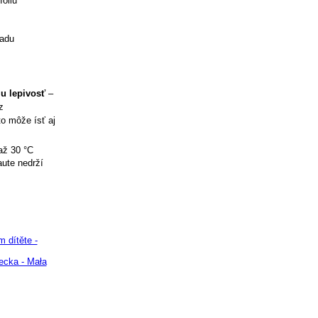
óliu
ladu
iu lepivosť
–
z
to môže ísť aj
až 30 °C
aute nedrží
 dítěte -
ecka - Mała