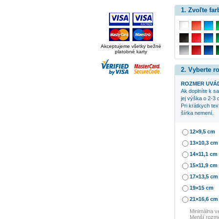
1. Zvoľte far
Akceptujeme všetky bežné
platobné karty
2. Vyberte 
ROZMER UVÁD
Ak doplníte k 
jej výška o 2-3 
Pri krátkych te
šírka nemení.
12×9,5 cm
13×10,3 cm
14×11,1 cm
15×11,9 cm
17×13,5 cm
19×15 cm
21×16,6 cm
Minimálna v
Menší rozme