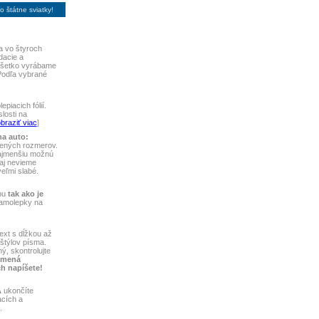
 štátne sviatky!
 vo štyroch
dacie a
 Všetko vyrábame
Podľa vybrané
piacich fólií.
losti na
braziť viac
]
na auto:
vených rozmerov.
najmenšiu možnú
aj nevieme
 veľmi slabé.
bu
tak ako je
samolepky na
ext s dĺžkou až
štýlov písma.
ý, skontrolujte
 mená
ch napíšete!
A
ukončíte
acích a
.