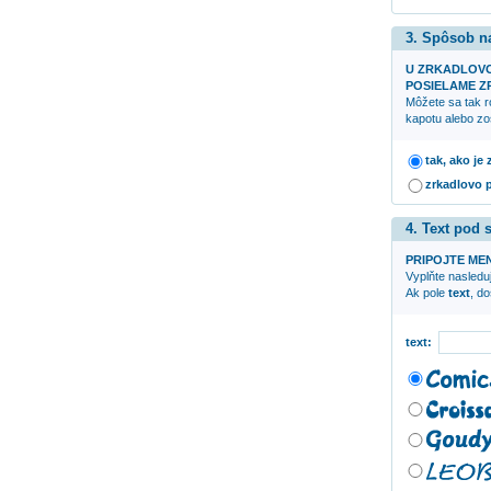
3. Spôsob n
U ZRKADLOV
POSIELAME ZR
Môžete sa tak r
kapotu alebo zo
tak, ako je
zrkadlovo 
4. Text pod
PRIPOJTE ME
Vyplňte nasleduj
Ak pole
text
, d
text: