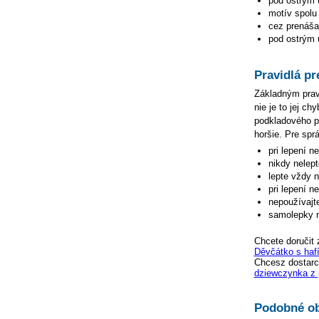
pod ostrým 
motív spolu 
cez prenášac
pod ostrým u
Pravidlá pr
Základným pravi
nie je to jej c
podkladového pa
horšie. Pre spr
pri lepení n
nikdy nelep
lepte vždy 
pri lepení n
nepoužívajte
samolepky n
Chcete doručit 
Děvčátko s haf
Chcesz dostarc
dziewczynka z
Podobné ob