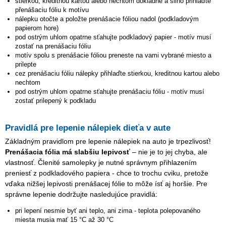
stierkou, kreditnou kartou alebo nechtom dôkladne a silno přihlaďte
přenášaciu fóliu k motívu
nálepku otočte a položte prenášacie fóliou nadol (podkladovým
papierom hore)
pod ostrým uhlom opatrne sťahujte podkladový papier - motív musí
zostať na prenášaciu fóliu
motív spolu s prenášacie fóliou preneste na vami vybrané miesto a
prilepte
cez prenášaciu fóliu nálepky přihlaďte stierkou, kreditnou kartou alebo
nechtom
pod ostrým uhlom opatrne sťahujte prenášaciu fóliu - motív musí
zostať prilepený k podkladu
Pravidlá pre lepenie nálepiek dieťa v aute
Základným pravidlom pre lepenie nálepiek na auto je trpezlivosť!
Prenášacia fólia má slabšiu lepivosť
– nie je to jej chyba, ale
vlastnosť. Členité samolepky je nutné správnym přihlazením
preniesť z podkladového papiera - chce to trochu cviku, pretože
vďaka nižšej lepivosti prenášacej fólie to môže ísť aj horšie. Pre
správne lepenie dodržujte nasledujúce pravidlá:
pri lepení nesmie byť ani teplo, ani zima - teplota polepovaného
miesta musia mať 15 °C až 30 °C