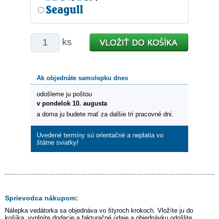
ks
Ak objednáte samolepku dnes
odošleme ju poštou
v pondelok 10. augusta
a doma ju budete mať za dalšie tri pracovné dni.
Uvedené termíny sú orientačné a neplatia vo
štátne sviatky!
Sprievodca nákupom:
Nálepka
vedátorka
sa objednáva vo štyroch krokoch. Vložíte ju do
košíka, vyplníte dodacie a fakturačné údaje a objednávku odošlite.