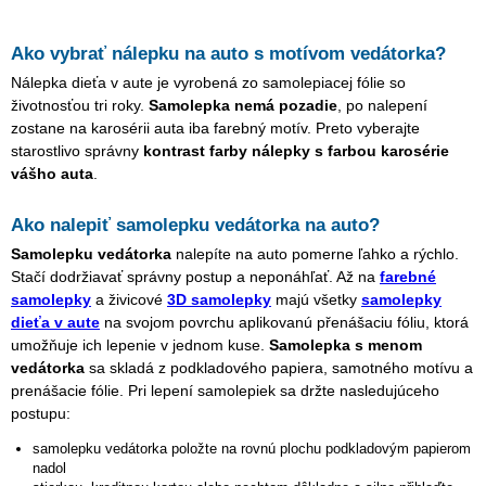
Ako vybrať nálepku na auto s motívom
vedátorka
?
Nálepka dieťa v aute je vyrobená zo samolepiacej fólie so
životnosťou tri roky.
Samolepka nemá pozadie
, po nalepení
zostane na karosérii auta iba farebný motív. Preto vyberajte
starostlivo správny
kontrast farby nálepky s farbou karosérie
vášho auta
.
Ako nalepiť samolepku
vedátorka
na auto?
Samolepku
vedátorka
nalepíte na auto pomerne ľahko a rýchlo.
Stačí dodržiavať správny postup a neponáhľať. Až na
farebné
samolepky
a živicové
3D samolepky
majú všetky
samolepky
dieťa v aute
na svojom povrchu aplikovanú přenášaciu fóliu, ktorá
umožňuje ich lepenie v jednom kuse.
Samolepka s menom
vedátorka
sa skladá z podkladového papiera, samotného motívu a
prenášacie fólie. Pri lepení samolepiek sa držte nasledujúceho
postupu:
samolepku
vedátorka
položte na rovnú plochu podkladovým papierom
nadol