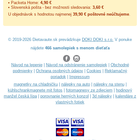
• Packeta Home:
4,90 €
• Slovenská pošta - bez možnosti sledovania:
3,60 €
U objednávok s hodnotou najmenej
39,90 € poštovné neúčtujeme
.
© 2019-2026 Dietavaute.sk prevádzkuje
DOKI DOKI s.r.o.
V ponuke
nájdete
466 samolepiek s menom dieťaťa
Návod na lepenie
|
Návod na odstránenie samolepiek
|
Obchodné
podmienky
|
Ochrana osobných údajov
|
Cookies
|
Reklamačný
poriadok
|
Impressum
magnetky na chladničku
|
nálepky na auto
|
nálepky na stenu
|
kühlschrankmagnete mit fotos
|
fotomagnesy ze zdjęciem
|
hodinový
manžel česká lípa
|
porovnanie herných konzol
|
3d nálepky
|
kalendáre z
vlastných fotiek