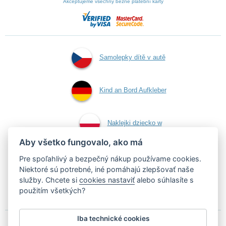
Akceptujeme všechny běžné platební karty
Samolepky dítě v autě
Kind an Bord Aufkleber
Naklejki dziecko w
Aby všetko fungovalo, ako má
aucie
Pre spoľahlivý a bezpečný nákup používame cookies.
Niektoré sú potrebné, iné pomáhajú zlepšovať naše
služby. Chcete si
cookies nastaviť
alebo súhlasíte s
Samolepky dieťa v aute
použitím všetkých?
Iba technické cookies
Podľa zákona o evidencii tržieb je predávajúci povinný vystaviť