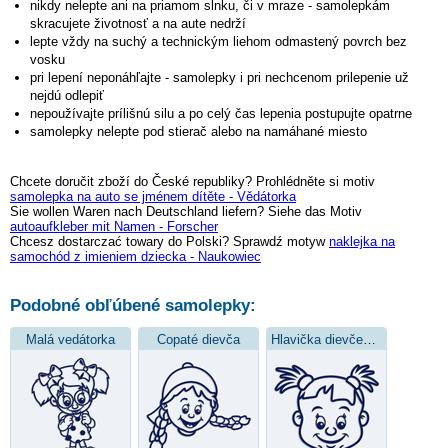
nikdy nelepte ani na priamom slnku, či v mraze - samolepkám
skracujete životnosť a na aute nedrží
lepte vždy na suchý a technickým liehom odmastený povrch bez
vosku
pri lepení neponáhľajte - samolepky i pri nechcenom prilepenie už
nejdú odlepiť
nepoužívajte prílišnú silu a po celý čas lepenia postupujte opatrne
samolepky nelepte pod stierač alebo na namáhané miesto
Chcete doručit zboží do České republiky? Prohlédněte si motiv
samolepka na auto se jménem dítěte - Vědátorka
Sie wollen Waren nach Deutschland liefern? Siehe das Motiv
autoaufkleber mit Namen - Forscher
Chcesz dostarczać towary do Polski? Sprawdź motyw
naklejka na
samochód z imieniem dziecka - Naukowiec
Podobné obľúbené samolepky:
Malá vedátorka
Copaté dievča
Hlavička dievčence