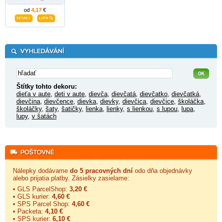
od
4,17
€
Štítky tohto dekoru:
dieťa v aute
,
deti v aute
,
dievča
,
dievčatá
,
dievčatko
,
dievčatká
,
dievčina
,
dievčence
,
dievka
,
dievky
,
dievčica
,
dievčice
,
školáčka
,
školáčky
,
šaty
,
šatičky
,
lienka
,
lienky
,
s lienkou
,
s lupou
,
lupa
,
lupy
,
v šatách
Nálepky dodávame
do 5 pracovných dní
odo dňa objednávky
alebo prijatia platby. Zásielky zasielame:
• GLS ParcelShop:
3,20 €
• GLS kurier:
4,60 €
• SPS Parcel Shop:
4,60 €
• Packeta:
4,10 €
• SPS kurier:
6,10 €