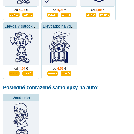
od
4,67
€
od
4,98
€
od
4,89
€
Dievča v šatôčkach
Dievčatko na vozíku
od
4,64
€
od
4,51
€
Posledné zobrazené samolepky na auto:
Vedátorka