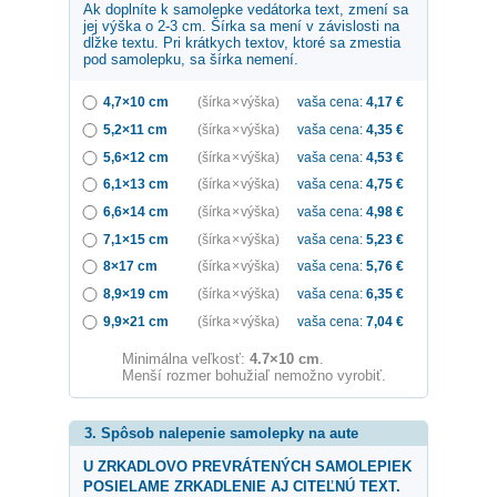
Ak doplníte k samolepke
vedátorka
text, zmení sa
jej výška o 2-3 cm. Šírka sa mení v závislosti na
dĺžke textu. Pri krátkych textov, ktoré sa zmestia
pod samolepku, sa šírka nemení.
4,7×10 cm
(šírka × výška)
vaša cena:
4,17
€
5,2×11 cm
(šírka × výška)
vaša cena:
4,35
€
5,6×12 cm
(šírka × výška)
vaša cena:
4,53
€
6,1×13 cm
(šírka × výška)
vaša cena:
4,75
€
6,6×14 cm
(šírka × výška)
vaša cena:
4,98
€
7,1×15 cm
(šírka × výška)
vaša cena:
5,23
€
8×17 cm
(šírka × výška)
vaša cena:
5,76
€
8,9×19 cm
(šírka × výška)
vaša cena:
6,35
€
9,9×21 cm
(šírka × výška)
vaša cena:
7,04
€
Minimálna veľkosť:
4.7×10 cm
.
Menší rozmer bohužiaľ nemožno vyrobiť.
3. Spôsob nalepenie samolepky na aute
U ZRKADLOVO PREVRÁTENÝCH SAMOLEPIEK
POSIELAME ZRKADLENIE AJ CITEĽNÚ TEXT.