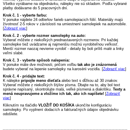
Všetko vyrábame na objednávku, nálepky nie sú skladom. Podľa vybrané
platby dodávame do 5 pracovných dní.
Krok č. 1 - vyberte farbu:
V ponuke nájdete 24 odtieňov farieb samolepiacich fólií. Materiály majú
životnosť 2-5 rokov v závislosti na umiestnení samolepiek na automobile.
[
Zobraziť viac
]
Krok č. 2 - vyberte rozmer samolepky na auto:
Vyberať môžete z niekoľkých prednastavených rozmerov. Pri každej
samolepke tiež uvádzame aj najmenšiu možnú vyrobiteľnou veľkosť.
Menší rozmer naozaj nevieme vyrobiť - detaily by boli príliš malé a linky
veľmi slabé.
Krok č. 3 - vyberte spôsob nalepenia:
V ponuke máte dve možnosti, pričom voľbu
tak ako je znázornená
budete vyberať na lepenie samolepky na karosérii vozidla. [
Zobraziť viac
]
Krok č. 4 - pridajte text:
K nálepke
pripojte meno dieťaťa
alebo text s dĺžkou až 30 znakov.
Vyberať môžete z niekoľkých štýlov písma. Dbajte na to, aby bol text
správne napísaný, skontrolujte malá, veľké písmená a diakritiku.
Texty a
mená neupravujeme a vložíme ich tak, ako ich napíšete!
[
Zobraziť
viac
]
Kliknutím na tlačidlo
VLOŽIŤ DO KOŠÍKA
ukončíte konfiguráciu
samolepky. Po vyplnení dodacích a fakturačných údajov objednávku
odošlete.