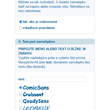
Môžete sa tak rozhodnúť, či budete samolepku
lepiť na kapotu alebo zospodu skla. Nehodiace sa
text odstrihnete.
tak, ako je znázornená
zrkadlovo prevrátene
4. Text pod samolepkou
PRIPOJTE MENO ALEBO TEXT O DĹŽKE 30
ZNAKOV.
Vyplňte nasledujúce polia a vyberte štýl písma.
Nevyplníte Ak pole
text
, dostanete samolepku bez
textu (iba obrázok).
text: