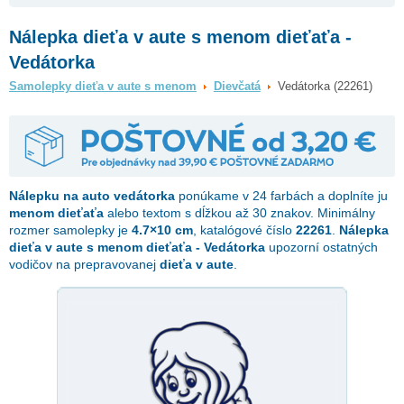
Nálepka dieťa v aute s menom dieťaťa -
Vedátorka
Samolepky dieťa v aute s menom
Dievčatá
Vedátorka (22261)
Nálepku na auto
vedátorka
ponúkame v 24 farbách a doplníte ju
menom dieťaťa
alebo textom s dĺžkou až 30 znakov. Minimálny
rozmer samolepky je
4.7×10 cm
, katalógové číslo
22261
.
Nálepka
dieťa v aute s menom dieťaťa - Vedátorka
upozorní ostatných
vodičov na prepravovanej
dieťa v aute
.