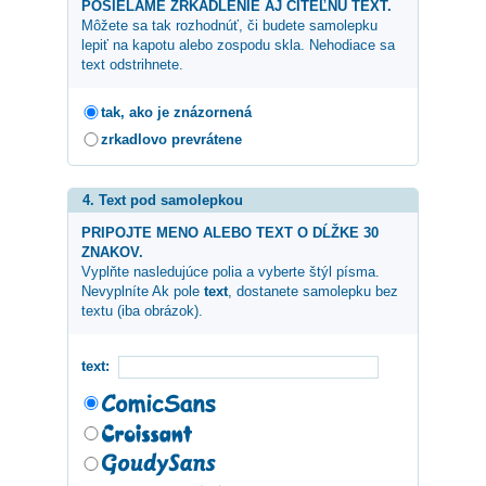
POSIELAME ZRKADLENIE AJ CITEĽNÚ TEXT.
Môžete sa tak rozhodnúť, či budete samolepku
lepiť na kapotu alebo zospodu skla. Nehodiace sa
text odstrihnete.
tak, ako je znázornená
zrkadlovo prevrátene
4. Text pod samolepkou
PRIPOJTE MENO ALEBO TEXT O DĹŽKE 30
ZNAKOV.
Vyplňte nasledujúce polia a vyberte štýl písma.
Nevyplníte Ak pole
text
, dostanete samolepku bez
textu (iba obrázok).
text: