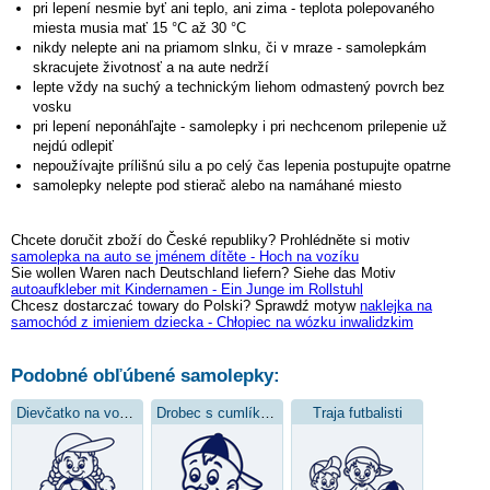
pri lepení nesmie byť ani teplo, ani zima - teplota polepovaného
miesta musia mať 15 °C až 30 °C
nikdy nelepte ani na priamom slnku, či v mraze - samolepkám
skracujete životnosť a na aute nedrží
lepte vždy na suchý a technickým liehom odmastený povrch bez
vosku
pri lepení neponáhľajte - samolepky i pri nechcenom prilepenie už
nejdú odlepiť
nepoužívajte prílišnú silu a po celý čas lepenia postupujte opatrne
samolepky nelepte pod stierač alebo na namáhané miesto
Chcete doručit zboží do České republiky? Prohlédněte si motiv
samolepka na auto se jménem dítěte - Hoch na vozíku
Sie wollen Waren nach Deutschland liefern? Siehe das Motiv
autoaufkleber mit Kindernamen - Ein Junge im Rollstuhl
Chcesz dostarczać towary do Polski? Sprawdź motyw
naklejka na
samochód z imieniem dziecka - Chłopiec na wózku inwalidzkim
Podobné obľúbené samolepky:
Dievčatko na vozíku
Drobec s cumlíkom
Traja futbalisti