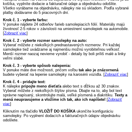
košíka, vyplníte dodacie a fakturačné údaje a objednávku odošlite.
Všetko vyrábame na objednávku, nálepky nie sú skladom. Podľa vybrané
platby dodávame do 5 pracovných dní.
Krok č. 1 - vyberte farbu:
V ponuke nájdete 24 odtieňov farieb samolepiacich fólií. Materiály majú
životnosť 2-5 rokov v závislosti na umiestnení samolepiek na automobile.
[
Zobraziť viac
]
Krok č. 2 - vyberte rozmer samolepky na auto:
Vyberať môžete z niekoľkých prednastavených rozmerov. Pri každej
samolepke tiež uvádzame aj najmenšiu možnú vyrobiteľnou veľkosť.
Menší rozmer naozaj nevieme vyrobiť - detaily by boli príliš malé a linky
veľmi slabé.
Krok č. 3 - vyberte spôsob nalepenia:
V ponuke máte dve možnosti, pričom voľbu
tak ako je znázornená
budete vyberať na lepenie samolepky na karosérii vozidla. [
Zobraziť viac
]
Krok č. 4 - pridajte text:
K nálepke
pripojte meno dieťaťa
alebo text s dĺžkou až 30 znakov.
Vyberať môžete z niekoľkých štýlov písma. Dbajte na to, aby bol text
správne napísaný, skontrolujte malá, veľké písmená a diakritiku.
Texty a
mená neupravujeme a vložíme ich tak, ako ich napíšete!
[
Zobraziť
viac
]
Kliknutím na tlačidlo
VLOŽIŤ DO KOŠÍKA
ukončíte konfiguráciu
samolepky. Po vyplnení dodacích a fakturačných údajov objednávku
odošlete.