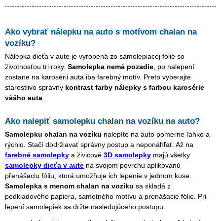
Ako vybrať nálepku na auto s motívom
chalan na
vozíku
?
Nálepka dieťa v aute je vyrobená zo samolepiacej fólie so
životnosťou tri roky.
Samolepka nemá pozadie
, po nalepení
zostane na karosérii auta iba farebný motív. Preto vyberajte
starostlivo správny
kontrast farby nálepky s farbou karosérie
vášho auta
.
Ako nalepiť samolepku
chalan na vozíku
na auto?
Samolepku
chalan na vozíku
nalepíte na auto pomerne ľahko a
rýchlo. Stačí dodržiavať správny postup a neponáhľať. Až na
farebné samolepky
a živicové
3D samolepky
majú všetky
samolepky dieťa v aute
na svojom povrchu aplikovanú
přenášaciu fóliu, ktorá umožňuje ich lepenie v jednom kuse.
Samolepka s menom
chalan na vozíku
sa skladá z
podkladového papiera, samotného motívu a prenášacie fólie. Pri
lepení samolepiek sa držte nasledujúceho postupu: