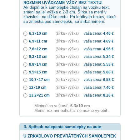
ROZMER UVÁDZAME VŽDY BEZ TEXTU!
Ak doplníte k samolepke
chalan na vozíku
text,
zmení sa jej výška o 2-3 cm. Šírka sa mení v
závislosti na dĺžke textu. Pri krátkych textov, ktoré
sa zmestia pod samolepku, sa šírka nemení.
6,3×10 cm
(šírka × výška)
vaša cena:
4,46
€
6,9×11 cm
(šírka × výška)
vaša cena:
4,69
€
7,6×12 cm
(šírka × výška)
vaša cena:
4,96
€
8,2×13 cm
(šírka × výška)
vaša cena:
5,24
€
8,8×14 cm
(šírka × výška)
vaša cena:
5,53
€
9,5×15 cm
(šírka × výška)
vaša cena:
5,88
€
10,7×17 cm
(šírka × výška)
vaša cena:
6,58
€
12×19 cm
(šírka × výška)
vaša cena:
7,40
€
13,2×21 cm
(šírka × výška)
vaša cena:
8,28
€
Minimálna veľkosť:
6.3×10 cm
.
Menší rozmer bohužiaľ nemožno vyrobiť.
3. Spôsob nalepenie samolepky na aute
U ZRKADLOVO PREVRÁTENÝCH SAMOLEPIEK