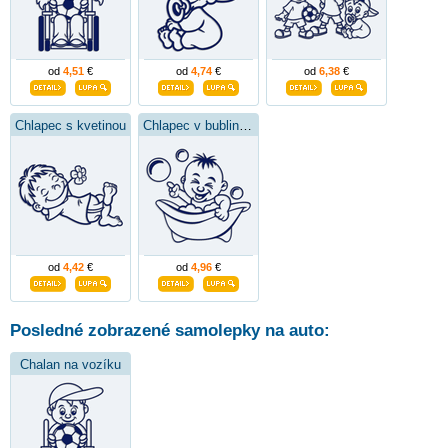
od
4,51
€
od
4,74
€
od
6,38
€
Chlapec s kvetinou
Chlapec v bublinkách
od
4,42
€
od
4,96
€
Posledné zobrazené samolepky na auto:
Chalan na vozíku