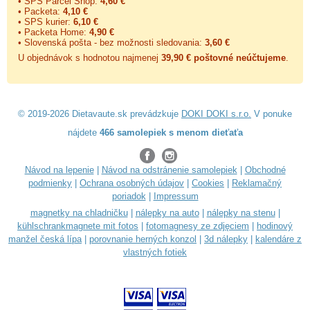
• SPS Parcel Shop:
4,60 €
• Packeta:
4,10 €
• SPS kurier:
6,10 €
• Packeta Home:
4,90 €
• Slovenská pošta - bez možnosti sledovania:
3,60 €
U objednávok s hodnotou najmenej
39,90 € poštovné neúčtujeme
.
© 2019-2026 Dietavaute.sk prevádzkuje
DOKI DOKI s.r.o.
V ponuke
nájdete
466 samolepiek s menom dieťaťa
Návod na lepenie
|
Návod na odstránenie samolepiek
|
Obchodné
podmienky
|
Ochrana osobných údajov
|
Cookies
|
Reklamačný
poriadok
|
Impressum
magnetky na chladničku
|
nálepky na auto
|
nálepky na stenu
|
kühlschrankmagnete mit fotos
|
fotomagnesy ze zdjęciem
|
hodinový
manžel česká lípa
|
porovnanie herných konzol
|
3d nálepky
|
kalendáre z
vlastných fotiek