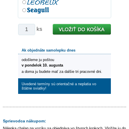
ks
Ak objednáte samolepku dnes
odošleme ju poštou
v pondelok 10. augusta
a doma ju budete mať za dalšie tri pracovné dni.
Uvedené termíny sú orientačné a neplatia vo
štátne sviatky!
Sprievodca nákupom:
Nálepka
chalan na vozíku
sa objednáva vo štyroch krokoch. Vložíte ju do