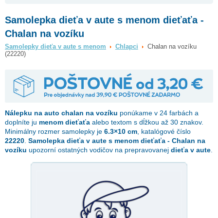
Samolepka dieťa v aute s menom dieťaťa -
Chalan na vozíku
Samolepky dieťa v aute s menom
Chlapci
Chalan na vozíku
(22220)
Nálepku na auto
chalan na vozíku
ponúkame v 24 farbách a
doplníte ju
menom dieťaťa
alebo textom s dĺžkou až 30 znakov.
Minimálny rozmer samolepky je
6.3×10 cm
, katalógové číslo
22220
.
Samolepka dieťa v aute s menom dieťaťa - Chalan na
vozíku
upozorní ostatných vodičov na prepravovanej
dieťa v aute
.