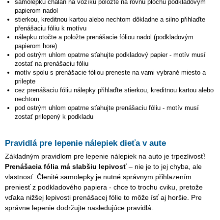
samolepku
chalan na vozíku
položte na rovnú plochu podkladovým
papierom nadol
stierkou, kreditnou kartou alebo nechtom dôkladne a silno přihlaďte
přenášaciu fóliu k motívu
nálepku otočte a položte prenášacie fóliou nadol (podkladovým
papierom hore)
pod ostrým uhlom opatrne sťahujte podkladový papier - motív musí
zostať na prenášaciu fóliu
motív spolu s prenášacie fóliou preneste na vami vybrané miesto a
prilepte
cez prenášaciu fóliu nálepky přihlaďte stierkou, kreditnou kartou alebo
nechtom
pod ostrým uhlom opatrne sťahujte prenášaciu fóliu - motív musí
zostať prilepený k podkladu
Pravidlá pre lepenie nálepiek dieťa v aute
Základným pravidlom pre lepenie nálepiek na auto je trpezlivosť!
Prenášacia fólia má slabšiu lepivosť
– nie je to jej chyba, ale
vlastnosť. Členité samolepky je nutné správnym přihlazením
preniesť z podkladového papiera - chce to trochu cviku, pretože
vďaka nižšej lepivosti prenášacej fólie to môže ísť aj horšie. Pre
správne lepenie dodržujte nasledujúce pravidlá: