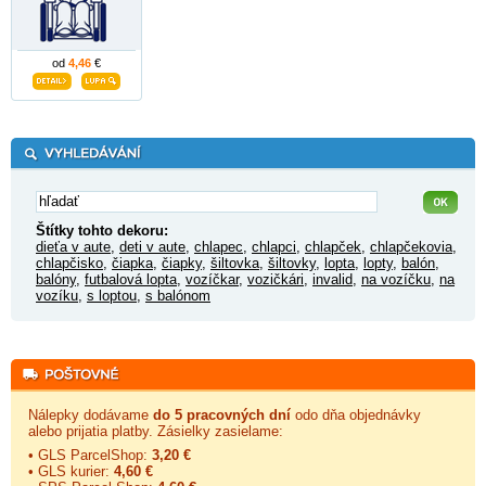
od
4,46
€
Štítky tohto dekoru:
dieťa v aute
,
deti v aute
,
chlapec
,
chlapci
,
chlapček
,
chlapčekovia
,
chlapčisko
,
čiapka
,
čiapky
,
šiltovka
,
šiltovky
,
lopta
,
lopty
,
balón
,
balóny
,
futbalová lopta
,
vozíčkar
,
vozičkári
,
invalid
,
na vozíčku
,
na
vozíku
,
s loptou
,
s balónom
Nálepky dodávame
do 5 pracovných dní
odo dňa objednávky
alebo prijatia platby. Zásielky zasielame:
• GLS ParcelShop:
3,20 €
• GLS kurier:
4,60 €