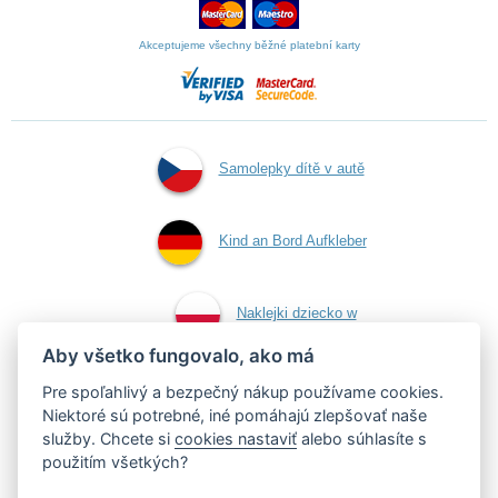
Akceptujeme všechny běžné platební karty
Samolepky dítě v autě
Kind an Bord Aufkleber
Naklejki dziecko w
Aby všetko fungovalo, ako má
aucie
Pre spoľahlivý a bezpečný nákup používame cookies.
Niektoré sú potrebné, iné pomáhajú zlepšovať naše
služby. Chcete si
cookies nastaviť
alebo súhlasíte s
Samolepky dieťa v aute
použitím všetkých?