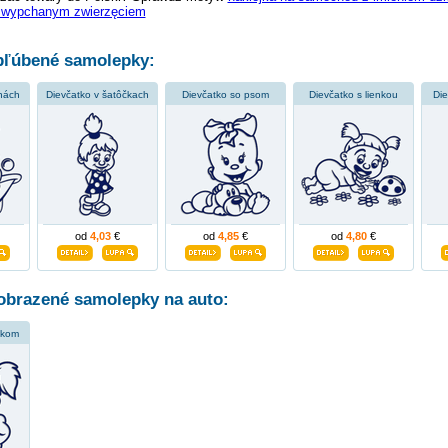
 wypchanym zwierzęciem
ľúbené samolepky:
inách
Dievčatko v šatôčkach
Dievčatko so psom
Dievčatko s lienkou
Die
od
4,03
€
od
4,85
€
od
4,80
€
obrazené samolepky na auto:
ákom