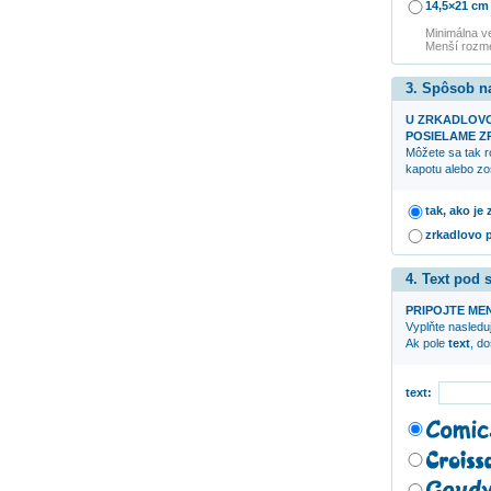
14,5×21 cm
Minimálna v
Menší rozme
3. Spôsob n
U ZRKADLOV
POSIELAME ZR
Môžete sa tak r
kapotu alebo zo
tak, ako je
zrkadlovo 
4. Text pod
PRIPOJTE ME
Vyplňte nasleduj
Ak pole
text
, d
text: