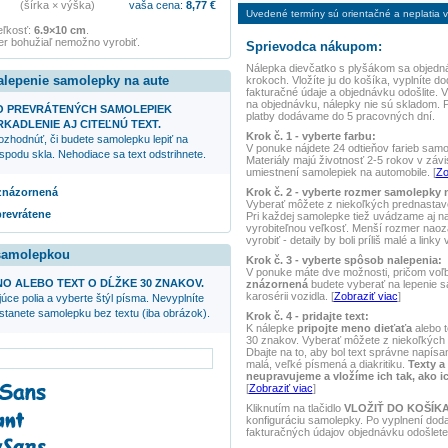
(šírka × výška)
vaša cena:
8,77
€
Uvedené termíny sú orientačné a neplatia vo
eľkosť:
6.9×10 cm
.
r bohužiaľ nemožno vyrobiť.
Sprievodca nákupom:
Nálepka
dievčatko s plyšákom
sa objedná
alepenie samolepky na aute
krokoch. Vložíte ju do košíka, vyplníte do
fakturačné údaje a objednávku odošlite.
na objednávku, nálepky nie sú skladom. 
O PREVRÁTENÝCH SAMOLEPIEK
platby dodávame do 5 pracovných dní.
KADLENIE AJ CITEĽNÚ TEXT.
Krok č. 1 - vyberte farbu:
ozhodnúť, či budete samolepku lepiť na
V ponuke nájdete 24 odtieňov farieb samole
spodu skla. Nehodiace sa text odstrihnete.
Materiály majú životnosť 2-5 rokov v závis
umiestnení samolepiek na automobile. [
Zo
Krok č. 2 - vyberte rozmer samolepky 
 znázornená
Vyberať môžete z niekoľkých prednasta
prevrátene
Pri každej samolepke tiež uvádzame aj 
vyrobiteľnou veľkosť. Menší rozmer naoz
vyrobiť - detaily by boli príliš malé a linky
 samolepkou
Krok č. 3 - vyberte spôsob nalepenia:
V ponuke máte dve možnosti, pričom voľ
NO ALEBO TEXT O DĹŽKE 30 ZNAKOV.
znázornená
budete vyberať na lepenie 
karosérii vozidla. [
Zobraziť viac
]
úce polia a vyberte štýl písma. Nevyplníte
ostanete samolepku bez textu (iba obrázok).
Krok č. 4 - pridajte text:
K nálepke
pripojte meno dieťaťa
alebo t
30 znakov. Vyberať môžete z niekoľkých 
Dbajte na to, aby bol text správne napísan
malá, veľké písmená a diakritiku.
Texty a
neupravujeme a vložíme ich tak, ako i
[
Zobraziť viac
]
Kliknutím na tlačidlo
VLOŽIŤ DO KOŠÍK
konfiguráciu samolepky. Po vyplnení dod
fakturačných údajov objednávku odošlete