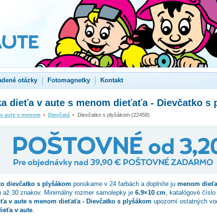
adené otázky
Fotomagnetky
Kontakt
a dieťa v aute s menom dieťaťa - Dievčatko s
 v aute s menom
Dievčatá
Dievčatko s plyšákom (22458)
to
dievčatko s plyšákom
ponúkame v 24 farbách a doplníte ju
menom dieťa
u až 30 znakov. Minimálny rozmer samolepky je
6.9×10 cm
, katalógové čísl
ťa v aute s menom dieťaťa - Dievčatko s plyšákom
upozorní ostatných vo
ieťa v aute
.