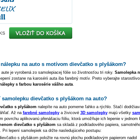
ks
 nálepku na auto s motívom
dievčatko s plyšákom
?
 aute je vyrobená zo samolepiacej fólie so životnosťou tri roky.
Samolepka 
lepení zostane na karosérii auta iba farebný motív. Preto vyberajte starostliv
 nálepky s farbou karosérie vášho auta
.
ť samolepku
dievčatko s plyšákom
na auto?
evčatko s plyšákom
nalepíte na auto pomerne ľahko a rýchlo. Stačí dodržiav
áhľať. Až na
farebné samolepky
a živicové
3D samolepky
majú všetky
sam
 povrchu aplikovanú přenášaciu fóliu, ktorá umožňuje ich lepenie v jednom 
 menom
dievčatko s plyšákom
sa skladá z podkladového papiera, samotnéh
e. Pri lepení samolepiek sa držte nasledujúceho postupu:
dievčatko s plyšákom
položte na rovnú plochu podkladovým papierom nadol