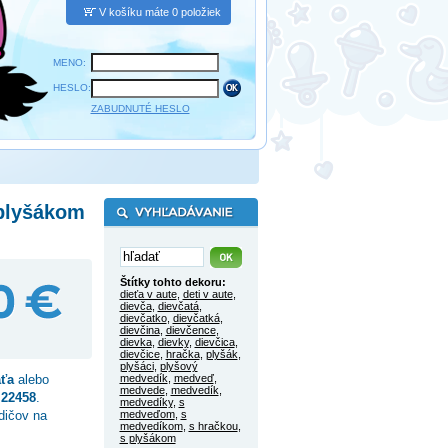
V košíku máte 0 položiek
MENO:
HESLO:
ZABUDNUTÉ HESLO
 plyšákom
Štítky tohto dekoru:
dieťa v aute
,
deti v aute
,
dievča
,
dievčatá
,
dievčatko
,
dievčatká
,
dievčina
,
dievčence
,
dievka
,
dievky
,
dievčica
,
dievčice
,
hračka
,
plyšák
,
plyšáci
,
plyšový
ťa
alebo
medvedík
,
medveď
,
medvede
,
medvedík
,
o
22458
.
medvedíky
,
s
dičov na
medveďom
,
s
medvedíkom
,
s hračkou
,
s plyšákom