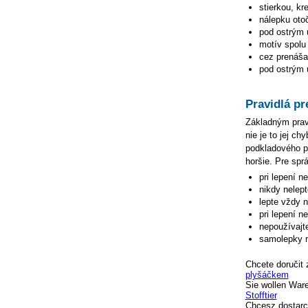
stierkou, kr
nálepku oto
pod ostrým 
motív spolu 
cez prenášac
pod ostrým u
Pravidlá pr
Základným pravi
nie je to jej c
podkladového pa
horšie. Pre spr
pri lepení n
nikdy nelep
lepte vždy 
pri lepení n
nepoužívajte
samolepky n
Chcete doručit 
plyšáčkem
Sie wollen War
Stofftier
Chcesz dostarc