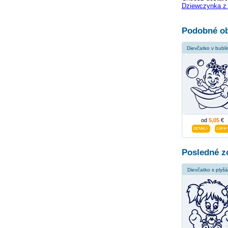
Dziewczynka z
Podobné ob
Dievčatko v bubl
od
5,05
€
Posledné z
Dievčatko s plyš