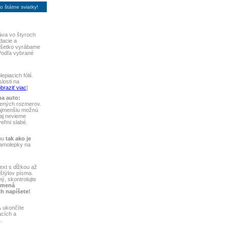
 štátne sviatky!
va vo štyroch
dacie a
 Všetko vyrábame
Podľa vybrané
piacich fólií.
losti na
braziť viac
]
na auto:
vených rozmerov.
najmenšiu možnú
aj nevieme
 veľmi slabé.
bu
tak ako je
samolepky na
ext s dĺžkou až
štýlov písma.
ý, skontrolujte
 mená
ch napíšete!
A
ukončíte
acích a
.