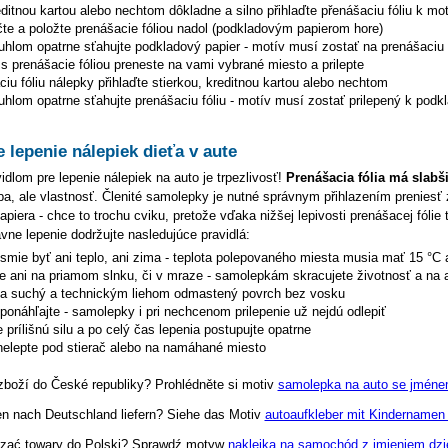
editnou kartou alebo nechtom dôkladne a silno přihlaďte přenášaciu fóliu k mo
čte a položte prenášacie fóliou nadol (podkladovým papierom hore)
uhlom opatrne sťahujte podkladový papier - motív musí zostať na prenášaciu f
s prenášacie fóliou preneste na vami vybrané miesto a prilepte
iu fóliu nálepky přihlaďte stierkou, kreditnou kartou alebo nechtom
hlom opatrne sťahujte prenášaciu fóliu - motív musí zostať prilepený k podk
e lepenie nálepiek dieťa v aute
dlom pre lepenie nálepiek na auto je trpezlivosť!
Prenášacia fólia má slabš
hyba, ale vlastnosť. Členité samolepky je nutné správnym přihlazením preniesť 
piera - chce to trochu cviku, pretože vďaka nižšej lepivosti prenášacej fólie 
ávne lepenie dodržujte nasledujúce pravidlá:
esmie byť ani teplo, ani zima - teplota polepovaného miesta musia mať 15 °C 
te ani na priamom slnku, či v mraze - samolepkám skracujete životnosť a na 
na suchý a technickým liehom odmastený povrch bez vosku
eponáhľajte - samolepky i pri nechcenom prilepenie už nejdú odlepiť
 prílišnú silu a po celý čas lepenia postupujte opatrne
elepte pod stierač alebo na namáhané miesto
zboží do České republiky? Prohlédněte si motiv
samolepka na auto se jménem
en nach Deutschland liefern? Siehe das Motiv
autoaufkleber mit Kindernamen
zać towary do Polski? Sprawdź motyw
naklejka na samochód z imieniem dzi