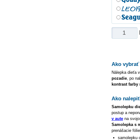
Ako vybrať
Nálepka dieťa v
pozadie
, po na
kontrast farby
Ako nalepi
Samolepku
di
postup a nepon
v aute
na svojom
Samolepka s
prenášacie fóli
samolepku