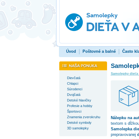
Úvod
Poštovné a balné
Často kl
Samolepk
Samolepky dieťa
Dievčatá
Chlapci
Súrodenci
Dvojčatá
Detské hlavičky
Profesie a hobby
Športovci
Znamenia zverokruhu
Nálepku na au
Detské symboly
textom s dĺžko
3D samolepky
Samolepka die
prepravovanej
d