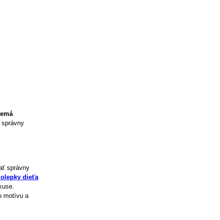
nemá
o správny
ať správny
olepky dieťa
kuse.
o motívu a