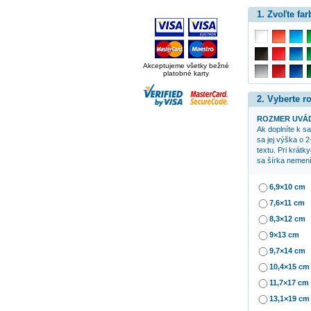
1. Zvoľte far
Akceptujeme všetky bežné
platobné karty
2. Vyberte 
ROZMER UVÁD
Ak doplníte k 
sa jej výška o 2
textu. Pri krátk
sa šírka nemení
6,9×10 cm
7,6×11 cm
8,3×12 cm
9×13 cm
9,7×14 cm
10,4×15 cm
11,7×17 cm
13,1×19 cm