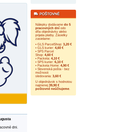
Nálepky dodávame
do 5
pracovných dní
odo
dňa objednávky alebo
prijatia platby. Zásielky
zasielame:
• GLS ParcelShop:
3,20 €
• GLS kurier:
4,60 €
• SPS Parcel
Shop:
4,60 €
• Packeta:
4,10 €
• SPS kurier:
6,10 €
• Packeta Home:
4,90 €
• Slovenská pošta - bez
možnosti
sledovania:
3,60 €
U objednávok s hodnotou
najmenej
39,90 €
poštovné neúčtujeme
.
augusta
racovné dni.