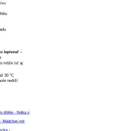
tívu
óliu
ladu
iu lepivosť
–
z
to môže ísť aj
až 30 °C
aute nedrží
 dítěte - Holka s
 - Mädchen mit
ecka -