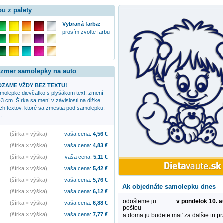
bu z palety
Vybraná farba:
prosím zvoľte farbu
rozmer samolepky na auto
ZAME VŽDY BEZ TEXTU!
samolepke
dievčatko s plyšákom
text, zmení
-3 cm. Šírka sa mení v závislosti na dĺžke
ych textov, ktoré sa zmestia pod samolepku,
.
(šírka × výška)
vaša cena:
4,56
€
(šírka × výška)
vaša cena:
4,83
€
(šírka × výška)
vaša cena:
5,11
€
(šírka × výška)
vaša cena:
5,42
€
(šírka × výška)
vaša cena:
5,76
€
Ak objednáte samolepku dnes
(šírka × výška)
vaša cena:
6,12
€
odošleme ju
v pondelok 10. 
(šírka × výška)
vaša cena:
6,88
€
poštou
(šírka × výška)
vaša cena:
7,77
€
a doma ju budete mať za dalšie tri p