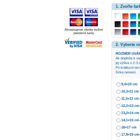
1. Zvoľte far
Akceptujeme všetky bežné
platobné karty
2. Vyberte 
ROZMER UVÁD
Ak doplníte k 
jej výška o 2-3 
Pri krátkych te
šírka nemení.
9,4×10 cm
10,3×11 cm
11,3×12 cm
12,2×13 cm
13,2×14 cm
14,1×15 cm
16×17 cm
17,9×19 cm