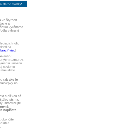
 štátne sviatky!
 vo štyroch
dacie a
 Všetko vyrábame
Podľa vybrané
piacich fólií.
losti na
braziť viac
]
na auto:
vených rozmerov.
najmenšiu možnú
aj nevieme
 veľmi slabé.
bu
tak ako je
samolepky na
ext s dĺžkou až
štýlov písma.
ý, skontrolujte
 mená
ch napíšete!
A
ukončíte
acích a
.