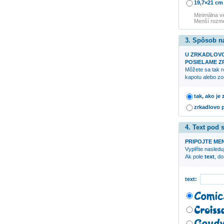
19,7×21 cm
Minimálna v
Menší rozme
3. Spôsob n
U ZRKADLOV
POSIELAME ZR
Môžete sa tak r
kapotu alebo zo
tak, ako je
zrkadlovo 
4. Text pod
PRIPOJTE ME
Vyplňte nasleduj
Ak pole
text
, d
text: