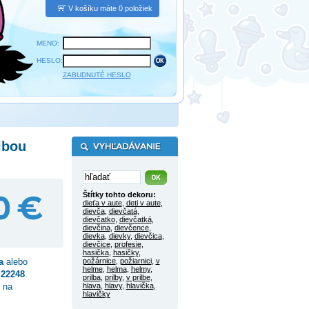
V košíku máte 0 položiek
MENO:
HESLO:
ZABUDNUTÉ HESLO
lbou
Štítky tohto dekoru:
dieťa v aute
,
deti v aute
,
dievča
,
dievčatá
,
dievčatko
,
dievčatká
,
dievčina
,
dievčence
,
dievka
,
dievky
,
dievčica
,
dievčice
,
profesie
,
hasička
,
hasičky
,
a
alebo
požárnice
,
požiarnici
,
v
helme
,
helma
,
helmy
,
o
22248
.
prilba
,
prilby
,
v prilbe
,
 na
hlava
,
hlavy
,
hlavička
,
hlavičky