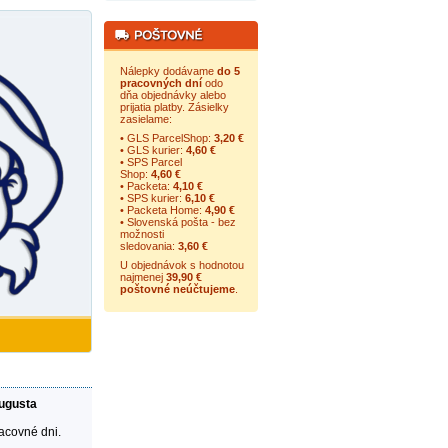
Nálepky dodávame
do 5
pracovných dní
odo
dňa objednávky alebo
prijatia platby. Zásielky
zasielame:
• GLS ParcelShop:
3,20 €
• GLS kurier:
4,60 €
• SPS Parcel
Shop:
4,60 €
• Packeta:
4,10 €
• SPS kurier:
6,10 €
• Packeta Home:
4,90 €
• Slovenská pošta - bez
možnosti
sledovania:
3,60 €
U objednávok s hodnotou
najmenej
39,90 €
poštovné neúčtujeme
.
augusta
racovné dni.