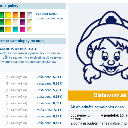
bu z palety
Vybraná farba:
prosím zvoľte farbu
rozmer samolepky na auto
ZAME VŽDY BEZ TEXTU!
samolepke
požiarnica s prilbou
text, zmení sa
cm. Šírka sa mení v závislosti na dĺžke textu.
xtov, ktoré sa zmestia pod samolepku, sa
(šírka × výška)
vaša cena:
5,01
€
(šírka × výška)
vaša cena:
5,36
€
(šírka × výška)
vaša cena:
5,75
€
(šírka × výška)
vaša cena:
6,16
€
(šírka × výška)
vaša cena:
6,63
€
Ak objednáte samolepku dnes
(šírka × výška)
vaša cena:
7,11
€
odošleme ju
v pondelok 10. 
(šírka × výška)
vaša cena:
8,19
€
poštou
(šírka × výška)
vaša cena:
9,40
€
a doma ju budete mať za dalšie tri p