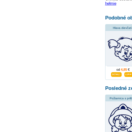
hełmie
Podobné ob
Hlava dievčať
od
4,85
€
Posledné z
Požiarnica s pri