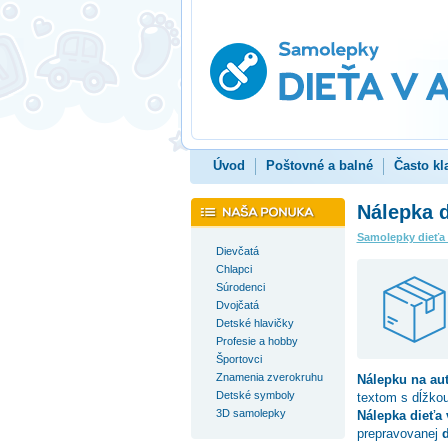
Úvod
Poštovné a balné
Často kl
Nálepka d
Samolepky dieťa
Dievčatá
Chlapci
Súrodenci
Dvojčatá
Detské hlavičky
Profesie a hobby
Športovci
Znamenia zverokruhu
Nálepku na au
Detské symboly
textom s dĺžko
3D samolepky
Nálepka dieťa 
prepravovanej
d