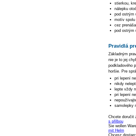
stierkou, kr
nálepku oto
pod ostrým 
motív spolu 
cez prenášac
pod ostrým u
Pravidlá pr
Základným pravi
nie je to jej c
podkladového pa
horšie. Pre spr
pri lepení n
nikdy nelep
lepte vždy 
pri lepení n
nepoužívajte
samolepky n
Chcete doručit 
s přilbou
Sie wollen War
mit Helm
Chcesz dostarc