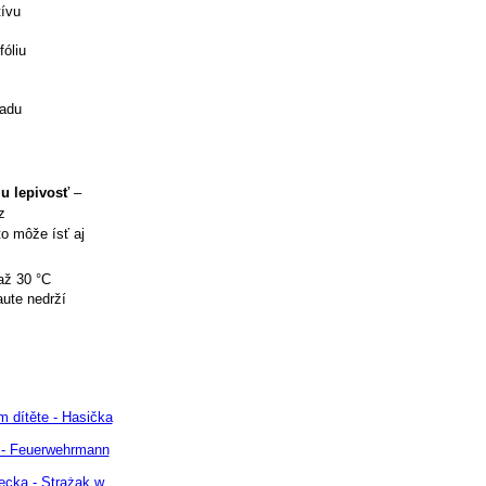
tívu
óliu
ladu
iu lepivosť
–
z
to môže ísť aj
až 30 °C
aute nedrží
 dítěte - Hasička
 - Feuerwehrmann
ecka - Strażak w