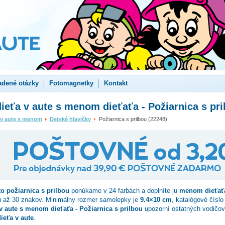
adené otázky
Fotomagnetky
Kontakt
ieťa v aute s menom dieťaťa - Požiarnica s pri
 v aute s menom
Detské hlavičky
Požiarnica s prilbou (22248)
to
požiarnica s prilbou
ponúkame v 24 farbách a doplníte ju
menom dieťať
u až 30 znakov. Minimálny rozmer samolepky je
9.4×10 cm
, katalógové čísl
v aute s menom dieťaťa - Požiarnica s prilbou
upozorní ostatných vodičov
ieťa v aute
.