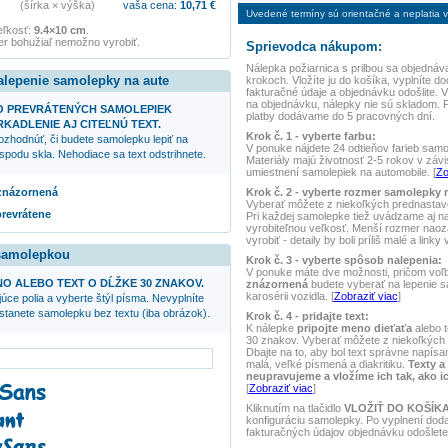
(šírka × výška)
vaša cena:
10,71
€
Uvedené termíny sú orientačné a neplatia vo
eľkosť:
9.4×10 cm
.
r bohužiaľ nemožno vyrobiť.
Sprievodca nákupom:
Nálepka
požiarnica s prilbou
sa objednáva
alepenie samolepky na aute
krokoch. Vložíte ju do košíka, vyplníte do
fakturačné údaje a objednávku odošlite.
na objednávku, nálepky nie sú skladom. 
O PREVRÁTENÝCH SAMOLEPIEK
platby dodávame do 5 pracovných dní.
KADLENIE AJ CITEĽNÚ TEXT.
Krok č. 1 - vyberte farbu:
ozhodnúť, či budete samolepku lepiť na
V ponuke nájdete 24 odtieňov farieb samole
spodu skla. Nehodiace sa text odstrihnete.
Materiály majú životnosť 2-5 rokov v závis
umiestnení samolepiek na automobile. [
Zo
Krok č. 2 - vyberte rozmer samolepky 
 znázornená
Vyberať môžete z niekoľkých prednasta
prevrátene
Pri každej samolepke tiež uvádzame aj 
vyrobiteľnou veľkosť. Menší rozmer naoz
vyrobiť - detaily by boli príliš malé a linky
 samolepkou
Krok č. 3 - vyberte spôsob nalepenia:
V ponuke máte dve možnosti, pričom voľ
NO ALEBO TEXT O DĹŽKE 30 ZNAKOV.
znázornená
budete vyberať na lepenie 
karosérii vozidla. [
Zobraziť viac
]
úce polia a vyberte štýl písma. Nevyplníte
ostanete samolepku bez textu (iba obrázok).
Krok č. 4 - pridajte text:
K nálepke
pripojte meno dieťaťa
alebo t
30 znakov. Vyberať môžete z niekoľkých 
Dbajte na to, aby bol text správne napísan
malá, veľké písmená a diakritiku.
Texty a
neupravujeme a vložíme ich tak, ako i
[
Zobraziť viac
]
Kliknutím na tlačidlo
VLOŽIŤ DO KOŠÍK
konfiguráciu samolepky. Po vyplnení dod
fakturačných údajov objednávku odošlete