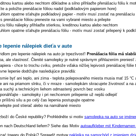
editnou kartou alebo nechtom dôkladne a silno přihlaďte přenášaciu fóliu k mo
čte a položte prenášacie fóliou nadol (podkladovým papierom hore)
uhlom opatrne sťahujte podkladový papier - motív musí zostať na prenášaciu f
s prenášacie fóliou preneste na vami vybrané miesto a prilepte
iu fóliu nálepky přihlaďte stierkou, kreditnou kartou alebo nechtom
hlom opatrne sťahujte prenášaciu fóliu - motív musí zostať prilepený k podk
e lepenie nálepiek dieťa v aute
dlom pre lepenie nálepiek na auto je trpezlivosť!
Prenášacia fólia má slabš
hyba, ale vlastnosť. Členité samolepky je nutné správnym přihlazením preniesť 
piera - chce to trochu cviku, pretože vďaka nižšej lepivosti prenášacej fólie 
ávne lepenie dodržujte nasledujúce pravidlá:
esmie byť ani teplo, ani zima - teplota polepovaného miesta musia mať 15 °C 
te ani na priamom slnku, či v mraze - samolepkám skracujete životnosť a na 
na suchý a technickým liehom odmastený povrch bez vosku
eponáhľajte - samolepky i pri nechcenom prilepenie už nejdú odlepiť
 prílišnú silu a po celý čas lepenia postupujte opatrne
elepte pod stierač alebo na namáhané miesto
zboží do České republiky? Prohlédněte si motiv
samolepka na auto se jménem
en nach Deutschland liefern? Siehe das Motiv
autoaufkleber mit Kindernamen
zać towary do Polski? Sprawdź motyw
naklejka na samochód z imieniem dzi