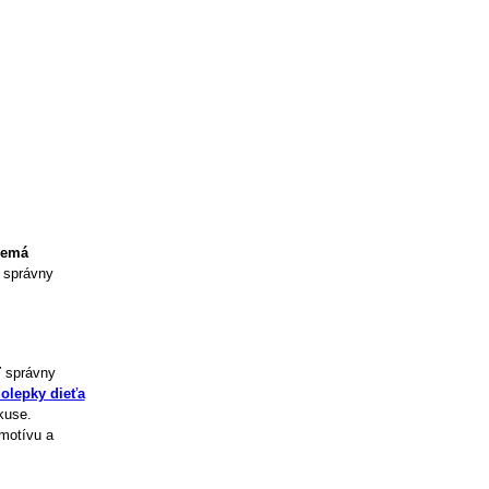
nemá
o správny
ť správny
olepky dieťa
kuse.
motívu a