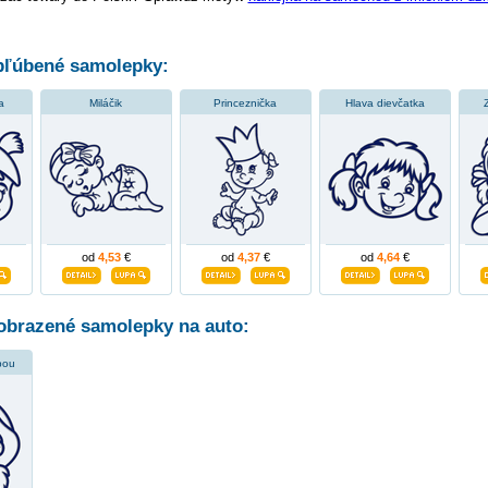
ľúbené samolepky:
a
Miláčik
Princeznička
Hlava dievčatka
od
4,53
€
od
4,37
€
od
4,64
€
obrazené samolepky na auto:
lbou