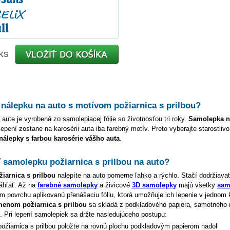
ks
 nálepku na auto s motívom
požiarnica s prilbou
?
 aute je vyrobená zo samolepiacej fólie so životnosťou tri roky.
Samolepka 
lepení zostane na karosérii auta iba farebný motív. Preto vyberajte starostliv
 nálepky s farbou karosérie vášho auta
.
ť samolepku
požiarnica s prilbou
na auto?
žiarnica s prilbou
nalepíte na auto pomerne ľahko a rýchlo. Stačí dodržiava
áhľať. Až na
farebné samolepky
a živicové
3D samolepky
majú všetky
sam
 povrchu aplikovanú přenášaciu fóliu, ktorá umožňuje ich lepenie v jednom 
 menom
požiarnica s prilbou
sa skladá z podkladového papiera, samotného 
e. Pri lepení samolepiek sa držte nasledujúceho postupu:
požiarnica s prilbou
položte na rovnú plochu podkladovým papierom nadol