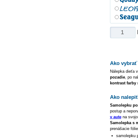
Ako vybrať
Nálepka dieťa v
pozadie
, po na
kontrast farby
Ako nalepi
Samolepku
po
postup a nepon
v aute
na svojom
Samolepka s
prenášacie fóli
samolepku