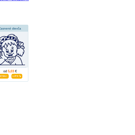
Zasnené dievča
od
5,03
€